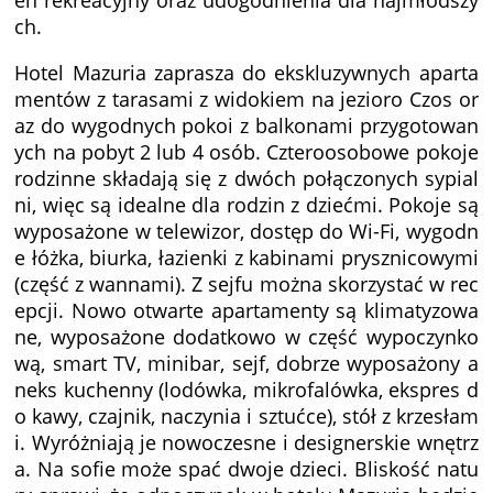
en rekreacyjny oraz udogodnienia dla najmłodszy
ch.
Hotel Mazuria zaprasza do ekskluzywnych aparta
mentów z tarasami z widokiem na jezioro Czos or
az do wygodnych pokoi z balkonami przygotowan
ych na pobyt 2 lub 4 osób. Czteroosobowe pokoje
rodzinne składają się z dwóch połączonych sypial
ni, więc są idealne dla rodzin z dziećmi. Pokoje są
wyposażone w telewizor, dostęp do Wi-Fi, wygodn
e łóżka, biurka, łazienki z kabinami prysznicowymi
(część z wannami). Z sejfu można skorzystać w rec
epcji. Nowo otwarte apartamenty są klimatyzowa
ne, wyposażone dodatkowo w część wypoczynko
wą, smart TV, minibar, sejf, dobrze wyposażony a
neks kuchenny (lodówka, mikrofalówka, ekspres d
o kawy, czajnik, naczynia i sztućce), stół z krzesłam
i. Wyróżniają je nowoczesne i designerskie wnętrz
a. Na sofie może spać dwoje dzieci. Bliskość natu