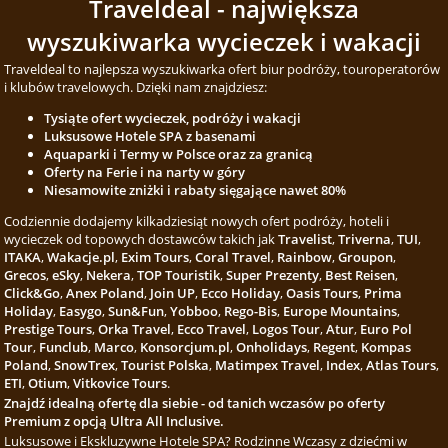
Traveldeal - największa
wyszukiwarka wycieczek i wakacji
Traveldeal to najlepsza wyszukiwarka ofert biur podróży, touroperatorów
i klubów travelowych. Dzięki nam znajdziesz:
Tysiąte ofert wycieczek, podróży i wakacji
Luksusowe Hotele SPA z basenami
Aquaparki i Termy w Polsce oraz za granicą
Oferty na Ferie i na narty w góry
Niesamowite zniżki i rabaty sięgające nawet 80%
Codziennie dodajemy kilkadziesiąt nowych ofert podróży, hoteli i
wycieczek od topowych dostawców takich jak
Travelist
,
Triverna
,
TUI
,
ITAKA
,
Wakacje.pl
,
Exim Tours
,
Coral Travel
,
Rainbow
,
Groupon
,
Grecos
,
eSky
,
Nekera
,
TOP Touristik
,
Super Prezenty
,
Best Reisen
,
Click&Go
,
Anex Poland
,
Join UP
,
Ecco Holiday
,
Oasis Tours
,
Prima
Holiday
,
Easygo
,
Sun&Fun
,
Yobboo
,
Rego-Bis
,
Europe Mountains
,
Prestige Tours
,
Orka Travel
,
Ecco Travel
,
Logos Tour
,
Atur
,
Euro Pol
Tour
,
Funclub
,
Marco
,
Konsorcjum.pl
,
Onholidays
,
Regent
,
Kompas
Poland
,
SnowTrex
,
Tourist Polska
,
Matimpex Travel
,
Index
,
Atlas Tours
,
ETI
,
Otium
,
Vitkovice Tours
.
Znajdź idealną ofertę dla siebie - od tanich wczasów po oferty
Premium z opcją Ultra All Inclusive.
Luksusowe i Ekskluzywne Hotele SPA? Rodzinne Wczasy z dziećmi w