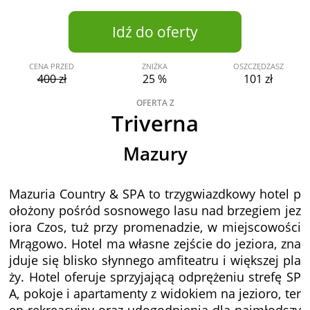
Idź do oferty
CENA PRZED
ZNIŻKA
OSZCZĘDZASZ
400 zł
25 %
101 zł
OFERTA Z
Triverna
Mazury
Mazuria Country & SPA to trzygwiazdkowy hotel p
ołożony pośród sosnowego lasu nad brzegiem jez
iora Czos, tuż przy promenadzie, w miejscowości
Mrągowo. Hotel ma własne zejście do jeziora, zna
jduje się blisko słynnego amfiteatru i większej pla
ży. Hotel oferuje sprzyjającą odprężeniu strefę SP
A, pokoje i apartamenty z widokiem na jezioro, ter