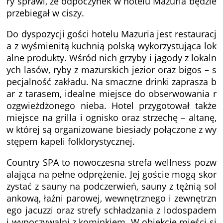
ry sprawi, że odpoczynek w hotelu Mazuria będzie
przebiegał w ciszy.
Do dyspozycji gości hotelu Mazuria jest restauracj
a z wyśmienitą kuchnią polską wykorzystująca lok
alne produkty. Wśród nich grzyby i jagody z lokaln
ych lasów, ryby z mazurskich jezior oraz bigos – s
pecjalność zakładu. Na smaczne drinki zaprasza b
ar z tarasem, idealne miejsce do obserwowania r
ozgwieżdżonego nieba. Hotel przygotował także
miejsce na grilla i ognisko oraz strzechę – altanę,
w której są organizowane biesiady połączone z wy
stępem kapeli folklorystycznej.
Country SPA to nowoczesna strefa wellness pozw
alająca na pełne odprężenie. Jej goście mogą skor
zystać z sauny na podczerwień, sauny z tężnią sol
ankową, łaźni parowej, wewnętrznego i zewnętrzn
ego jacuzzi oraz strefy schładzania z lodospadem
i wypoczywalni z kominkiem. W obiekcie mieści si