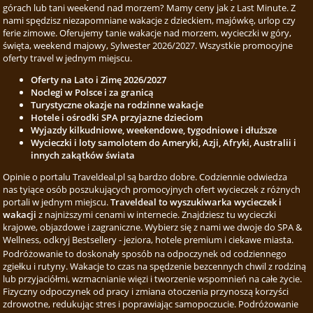
górach lub tani weekend nad morzem? Mamy ceny jak z Last Minute. Z
nami spędzisz niezapomniane wakacje z dzieckiem, majówkę, urlop czy
ferie zimowe. Oferujemy tanie wakacje nad morzem, wycieczki w góry,
święta, weekend majowy, Sylwester 2026/2027. Wszystkie promocyjne
oferty travel w jednym miejscu.
Oferty na Lato i Zimę 2026/2027
Noclegi w Polsce i za granicą
Turystyczne okazje na rodzinne wakacje
Hotele i ośrodki SPA przyjazne dzieciom
Wyjazdy kilkudniowe, weekendowe, tygodniowe i dłuższe
Wycieczki i loty samolotem do Ameryki, Azji, Afryki, Australii i
innych zakątków świata
Opinie o portalu Traveldeal.pl są bardzo dobre. Codziennie odwiedza
nas tyiące osób poszukujących promocyjnych ofert wycieczek z różnych
portali w jednym miejscu.
Traveldeal to wyszukiwarka wycieczek i
wakacji
z najniższymi cenami w internecie. Znajdziesz tu wycieczki
krajowe, objazdowe i zagraniczne. Wybierz się z nami we dwoje do SPA &
Wellness, odkryj Bestsellery - jeziora, hotele premium i ciekawe miasta.
Podróżowanie to doskonały sposób na odpoczynek od codziennego
zgiełku i rutyny. Wakacje to czas na spędzenie bezcennych chwil z rodziną
lub przyjaciółmi, wzmacnianie więzi i tworzenie wspomnień na całe życie.
Fizyczny odpoczynek od pracy i zmiana otoczenia przynoszą korzyści
zdrowotne, redukując stres i poprawiając samopoczucie. Podróżowanie