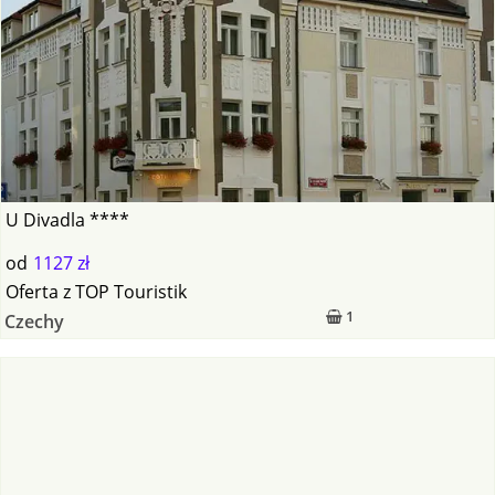
U Divadla ****
od
1127 zł
Oferta
z
TOP Touristik
1
Czechy