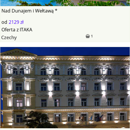
Nad Dunajem i Wełtawą *
od
2129 zł
Oferta
z
ITAKA
1
Czechy