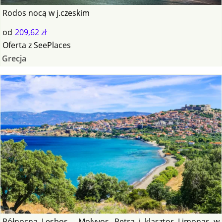
Rodos nocą w j.czeskim
od
209,62 zł
Oferta
z
SeePlaces
Grecja
Północna Lesbos - Molyvos, Petra i klasztor Limonas w