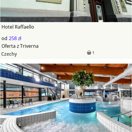
Hotel Raffaello
od
258 zł
Oferta
z
Triverna
1
Czechy