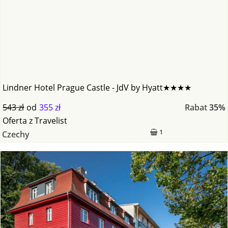
Lindner Hotel Prague Castle - JdV by Hyatt★★★★
543 zł
od
355 zł
Rabat
35%
Oferta
z
Travelist
1
Czechy