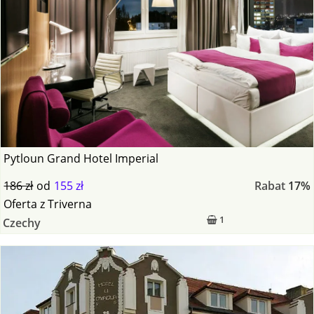
Pytloun Grand Hotel Imperial
186 zł
od
155 zł
Rabat
17%
Oferta
z
Triverna
1
Czechy