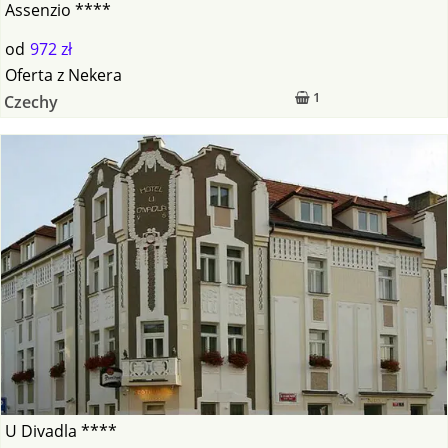
Assenzio ****
od
972 zł
Oferta
z
Nekera
1
Czechy
U Divadla ****