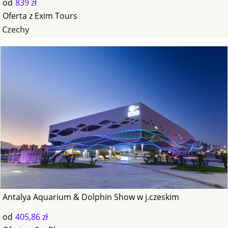
od
839 zł
Oferta
z
Exim Tours
Czechy
Antalya Aquarium & Dolphin Show w j.czeskim
od
405,86 zł