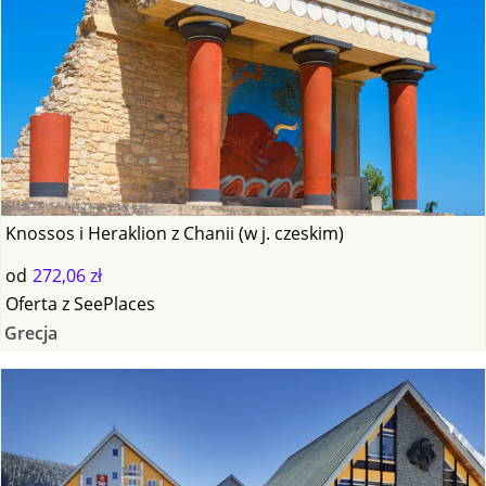
Knossos i Heraklion z Chanii (w j. czeskim)
od
272,06 zł
Oferta
z
SeePlaces
Grecja