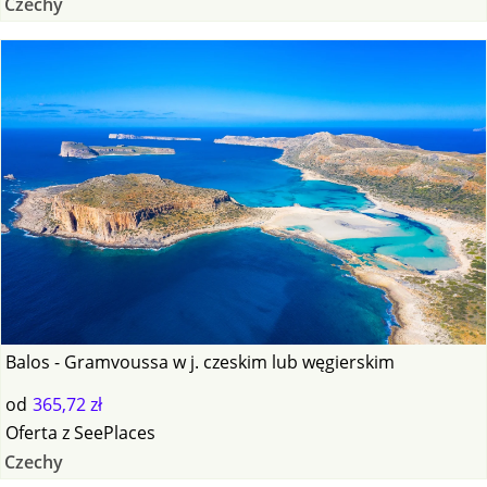
Czechy
Balos - Gramvoussa w j. czeskim lub węgierskim
od
365,72 zł
Oferta
z
SeePlaces
Czechy