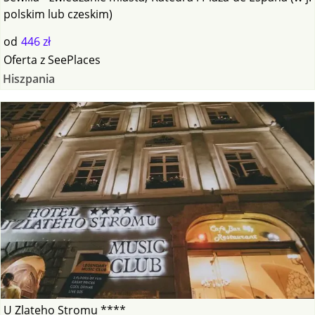
polskim lub czeskim)
od
446 zł
Oferta
z
SeePlaces
Hiszpania
U Zlateho Stromu ****