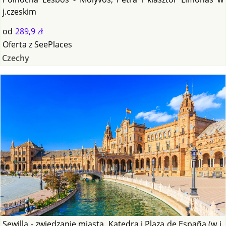
j.czeskim
od
289,9 zł
Oferta
z
SeePlaces
Czechy
Sewilla - zwiedzanie miasta, Katedra i Plaza de España (w j.