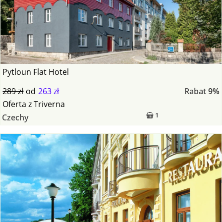
Pytloun Flat Hotel
289 zł
od
263 zł
Rabat
9%
Oferta
z
Triverna
1
Czechy