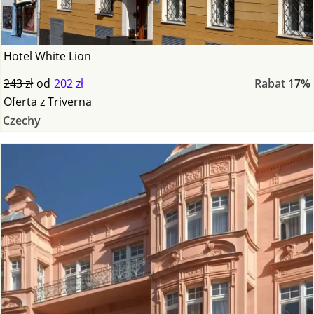
Hotel White Lion
243 zł
od
202 zł
Rabat
17%
Oferta
z
Triverna
Czechy