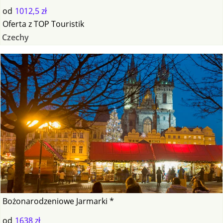
od
1012,5 zł
Oferta
z
TOP Touristik
Czechy
Bożonarodzeniowe Jarmarki *
od
1638 zł