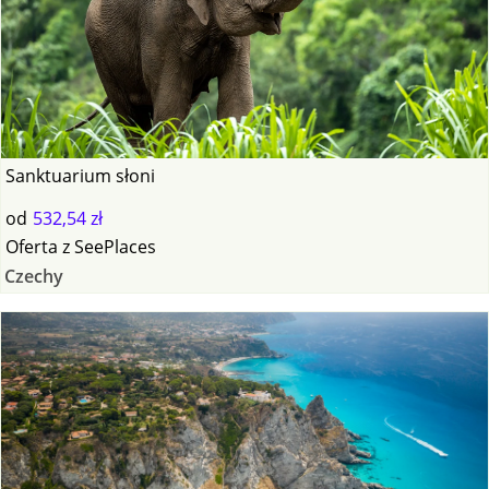
Sanktuarium słoni
od
532,54 zł
Oferta
z
SeePlaces
Czechy