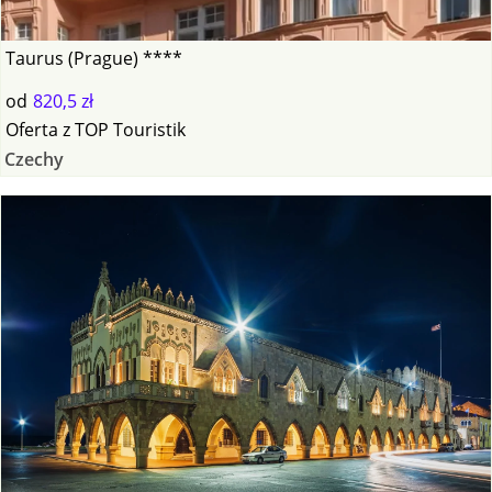
Taurus (Prague) ****
od
820,5 zł
Oferta
z
TOP Touristik
Czechy