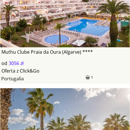
Muthu Clube Praia da Oura (Algarve) ****
od
3056 zł
Oferta
z
Click&Go
1
Portugalia