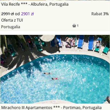
Vila Recife *** - Albufeira, Portugalia
2991 zł
od
2901 zł
Rabat
3%
Oferta
z
TUI
1
Portugalia
Mirachoro III Apartamentos *** - Portimao, Portugalia