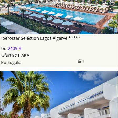
Iberostar Selection Lagos Algarve *****
od
2409 zł
Oferta
z
ITAKA
3
Portugalia