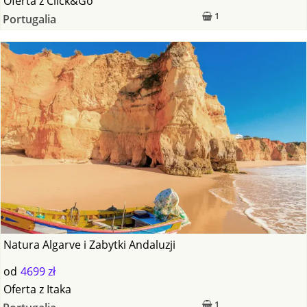
Oferta
z
Click&Go
1
Portugalia
Natura Algarve i Zabytki Andaluzji
od
4699 zł
Oferta
z
Itaka
1