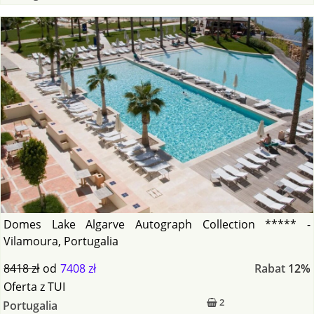
Domes Lake Algarve Autograph Collection ***** -
Vilamoura, Portugalia
8418 zł
od
7408 zł
Rabat
12%
Oferta
z
TUI
2
Portugalia