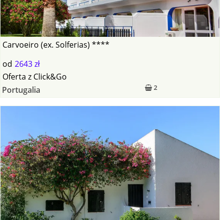
Carvoeiro (ex. Solferias) ****
od
2643 zł
Oferta
z
Click&Go
2
Portugalia