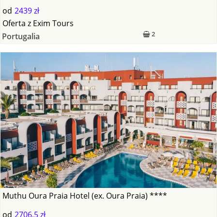
od
2439 zł
Oferta
z
Exim Tours
2
Portugalia
Muthu Oura Praia Hotel (ex. Oura Praia) ****
od
2706,5 zł