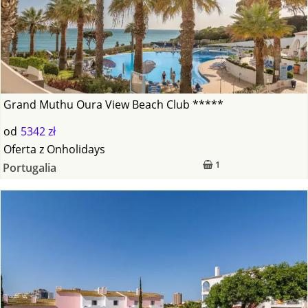
Grand Muthu Oura View Beach Club *****
od
5342 zł
Oferta
z
Onholidays
1
Portugalia