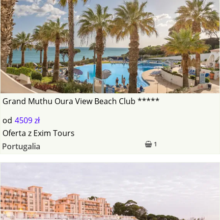
Grand Muthu Oura View Beach Club *****
od
4509 zł
Oferta
z
Exim Tours
1
Portugalia