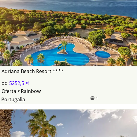
Adriana Beach Resort ****
od
5252,5 zł
Oferta
z
Rainbow
1
Portugalia