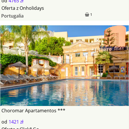
od
4765 zł
Oferta
z
Onholidays
1
Portugalia
Choromar Apartamentos ***
od
1421 zł