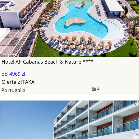
Hotel AP Cabanas Beach & Nature ****
od
4969 zł
Oferta
z
ITAKA
4
Portugalia