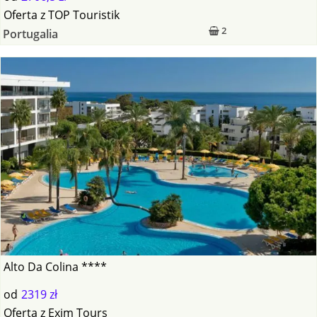
Oferta
z
TOP Touristik
2
Portugalia
Alto Da Colina ****
od
2319 zł
Oferta
z
Exim Tours