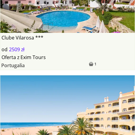
Clube Vilarosa ***
od
2509 zł
Oferta
z
Exim Tours
1
Portugalia