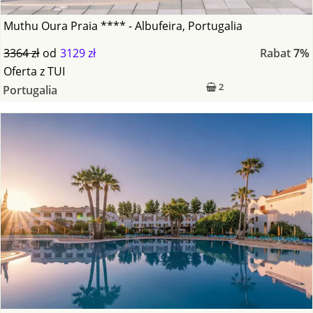
Muthu Oura Praia **** - Albufeira, Portugalia
3364 zł
od
3129 zł
Rabat
7%
Oferta
z
TUI
2
Portugalia