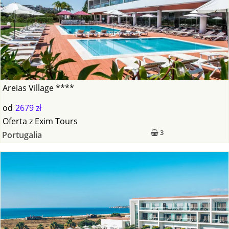
Areias Village ****
od
2679 zł
Oferta
z
Exim Tours
3
Portugalia