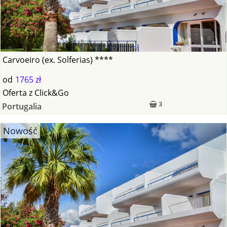
Carvoeiro (ex. Solferias) ****
od
1765 zł
Oferta
z
Click&Go
3
Portugalia
Nowość