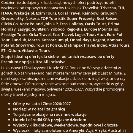
Codziennie dodajemy kilkadziesiąt nowych ofert podróży, hoteli i
wycieczek od topowych dostawców takich jak
Travelist
,
Triverna
,
TUI
,
ITAKA
,
Wakacje.pl
,
Exim Tours
,
Coral Travel
,
Rainbow
,
Groupon
,
Grecos
,
eSky
,
Nekera
,
TOP Touristik
,
Super Prezenty
,
Best Reisen
,
Click&Go
,
Anex Poland
,
Join UP
,
Ecco Holiday
,
Oasis Tours
,
Prima
Holiday
,
Easygo
,
Sun&Fun
,
Yobboo
,
Rego-Bis
,
Europe Mountains
,
Prestige Tours
,
Orka Travel
,
Ecco Travel
,
Logos Tour
,
Atur
,
Euro Pol
Tour
,
Funclub
,
Marco
,
Konsorcjum.pl
,
Onholidays
,
Regent
,
Kompas
Poland
,
SnowTrex
,
Tourist Polska
,
Matimpex Travel
,
Index
,
Atlas Tours
,
ETI
,
Otium
,
Vitkovice Tours
.
Znajdź idealną ofertę dla siebie - od tanich wczasów po oferty
Premium z opcją Ultra All Inclusive.
Luksusowe i Ekskluzywne Hotele SPA? Rodzinne Wczasy z dziećmi w
górach lub tani weekend nad morzem? Mamy ceny jak z Last Minute. Z
nami spędzisz niezapomniane wakacje z dzieckiem, majówkę, urlop czy
ferie zimowe. Oferujemy tanie wakacje nad morzem, wycieczki w góry,
święta, weekend majowy, Sylwester 2026/2027. Wszystkie promocyjne
oferty travel w jednym miejscu.
Oferty na Lato i Zimę 2026/2027
Noclegi w Polsce i za granicą
Turystyczne okazje na rodzinne wakacje
Hotele i ośrodki SPA przyjazne dzieciom
Wyjazdy kilkudniowe, weekendowe, tygodniowe i dłuższe
Wycieczki i loty samolotem do Ameryki, Azji, Afryki, Australii i