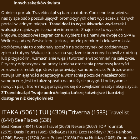
innych zakątków świata
Opinie o portalu Traveldeal.pl są bardzo dobre. Codziennie odwiedza
nas tyiące osób poszukujących promocyjnych ofert wycieczek z różnych
portali w jednym miejscu.
Traveldeal to wyszukiwarka wycieczek i
wakacji
z najniższymi cenami w internecie. Znajdziesz tu wycieczki
krajowe, objazdowe i zagraniczne. Wybierz się z nami we dwoje do SPA &
Wellness, odkryj Bestsellery - jeziora, hotele premium i ciekawe miasta.
Podróżowanie to doskonały sposób na odpoczynek od codziennego
zgiełku i rutyny. Wakacje to czas na spędzenie bezcennych chwil z rodziną
lub przyjaciółmi, wzmacnianie więzi i tworzenie wspomnień na całe życie.
Fizyczny odpoczynek od pracy i zmiana otoczenia przynoszą korzyści
zdrowotne, redukując stres i poprawiając samopoczucie. Podróżowanie
rozwija umiejętności adaptacyjne, wzmacnia poczucie niezależności i
samoocenę. Jest to także sposób na przeżycie przygód i odkrywanie
nowych pasji, które mogą przyczynić się do zwiększenia satysfakcji z życia.
Z Traveldeal.pl Twoje podróże będą tańsze, łatwiejsze i bardziej
dostępne niż kiedykolwiek!
ITAKA (5061)
TUI (4309)
Triverna (1583)
Travelist
(644)
SeePlaces (538)
Best Reisen (4041)
Coral Travel (2670)
Nekera (2607)
TOP Touristik
(2575)
Oasis Tours (1995)
Click&Go (1831)
Ecco Holiday (1765)
Rainbow
(1746)
Easygo (1374)
Anex Poland (1086)
Prima Holiday (1045)
Onholidays