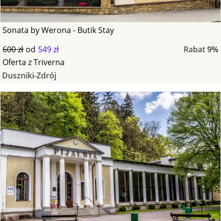
Sonata by Werona - Butik Stay
600 zł
od
549 zł
Rabat
9%
Oferta
z
Triverna
Duszniki-Zdrój