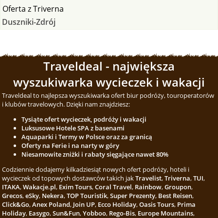
Oferta
z
Triverna
Duszniki-Zdrój
Traveldeal - największa
wyszukiwarka wycieczek i wakacji
Traveldeal to najlepsza wyszukiwarka ofert biur podróży, touroperatorów
i klubów travelowych. Dzięki nam znajdziesz:
Tysiąte ofert wycieczek, podróży i wakacji
Luksusowe Hotele SPA z basenami
Aquaparki i Termy w Polsce oraz za granicą
Oferty na Ferie i na narty w góry
Niesamowite zniżki i rabaty sięgające nawet 80%
Codziennie dodajemy kilkadziesiąt nowych ofert podróży, hoteli i
wycieczek od topowych dostawców takich jak
Travelist
,
Triverna
,
TUI
,
ITAKA
,
Wakacje.pl
,
Exim Tours
,
Coral Travel
,
Rainbow
,
Groupon
,
Grecos
,
eSky
,
Nekera
,
TOP Touristik
,
Super Prezenty
,
Best Reisen
,
Click&Go
,
Anex Poland
,
Join UP
,
Ecco Holiday
,
Oasis Tours
,
Prima
Holiday
,
Easygo
,
Sun&Fun
,
Yobboo
,
Rego-Bis
,
Europe Mountains
,