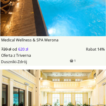
Medical Wellness & SPA Werona
720 zł
od
620 zł
Rabat
14%
Oferta
z
Triverna
1
Duszniki-Zdrój