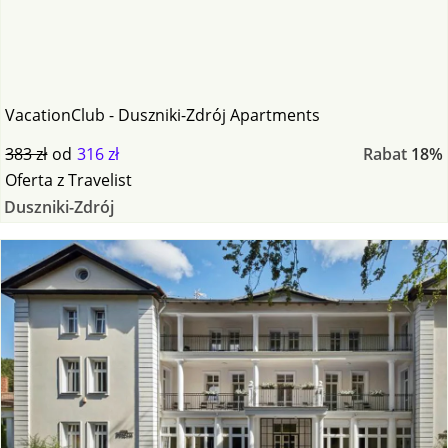
VacationClub - Duszniki-Zdrój Apartments
383 zł
od
316 zł
Rabat
18%
Oferta
z
Travelist
Duszniki-Zdrój