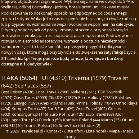
krajowe, objazdowe i zagraniczne. Wybierz się z nami we dwoje do SPA &
Wellness, odkryj Bestsellery - jeziora, hotele premium i ciekawe miasta.
Podróżowanie to doskonały sposób na odpoczynek od codziennego
zgiełku i rutyny. Wakacje to czas na spędzenie bezcennych chwil z rodziną
lub przyjaciółmi, wzmacnianie więzi i tworzenie wspomnień na całe życie.
Fizyczny odpoczynek od pracy i zmiana otoczenia przynoszą korzyści
zdrowotne, redukując stres i poprawiając samopoczucie. Podróżowanie
rozwija umiejętności adaptacyjne, wzmacnia poczucie niezależności i
samoocenę. Jest to także sposób na przeżycie przygód i odkrywanie
nowych pasji, które mogą przyczynić się do zwiększenia satysfakcji z życia.
Z Traveldeal.pl Twoje podróże będą tańsze, łatwiejsze i bardziej
dostępne niż kiedykolwiek!
ITAKA (5064)
TUI (4310)
Triverna (1579)
Travelist
(642)
SeePlaces (537)
Best Reisen (4036)
Coral Travel (2666)
Nekera (2611)
TOP Touristik
(2574)
Oasis Tours (2009)
Click&Go (1870)
Ecco Holiday (1782)
Rainbow
(1726)
Easygo (1398)
Anex Poland (1089)
Prima Holiday (1049)
Onholidays
(494)
Kompas Tour (437)
Sun&Fun (429)
Orka Travel (402)
Grecos
(302)
Konsorcjum.pl (146)
Euro Pol Tour (120)
Ecco Travel (93)
Atur
(83)
Logos Tour (62)
Funclub (59)
Kompas Poland (44)
Marco (35)
Otium
(33)
ETI (16)
Tourist Polska (16)
SnowTrex (6)
Index (2)
© 2026
Traveldeal.pl
-
Kontakt
-
Lista ofert
-
Lista hoteli
-
Mapa
-
Mapa
strony