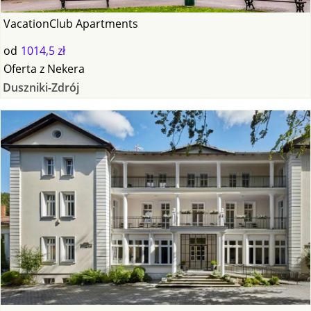
VacationClub Apartments
od
1014,5 zł
Oferta
z
Nekera
Duszniki-Zdrój