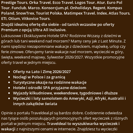
Prestige Tours
,
Orka Travel
,
Ecco Travel
,
Logos Tour
,
Atur
,
Euro Pol
Tour
,
Funclub
,
Marco
,
Konsorcjum.pl
,
Onholidays
,
Regent
,
Kompas
Poland
,
SnowTrex
,
Tourist Polska
,
Matimpex Travel
,
Index
,
Atlas Tours
,
ETI
,
Otium
,
Vitkovice Tours
.
Znajdź idealną ofertę dla siebie - od tanich wczasów po oferty
Premium z opcją Ultra All Inclusive.
Luksusowe i Ekskluzywne Hotele SPA? Rodzinne Wczasy z dziećmi w
górach lub tani weekend nad morzem? Mamy ceny jak z Last Minute. Z
nami spędzisz niezapomniane wakacje z dzieckiem, majówkę, urlop czy
ferie zimowe. Oferujemy tanie wakacje nad morzem, wycieczki w góry,
święta, weekend majowy, Sylwester 2026/2027. Wszystkie promocyjne
oferty travel w jednym miejscu.
Oferty na Lato i Zimę 2026/2027
Noclegi w Polsce i za granicą
Turystyczne okazje na rodzinne wakacje
Hotele i ośrodki SPA przyjazne dzieciom
Wyjazdy kilkudniowe, weekendowe, tygodniowe i dłuższe
Wycieczki i loty samolotem do Ameryki, Azji, Afryki, Australii i
innych zakątków świata
Opinie o portalu Traveldeal.pl są bardzo dobre. Codziennie odwiedza
nas tyiące osób poszukujących promocyjnych ofert wycieczek z różnych
portali w jednym miejscu.
Traveldeal to wyszukiwarka wycieczek i
wakacji
z najniższymi cenami w internecie. Znajdziesz tu wycieczki