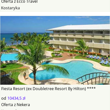
Oferta
z
Ecco Travel
Kostaryka
Fiesta Resort (ex Doubletree Resort By Hilton) ****
od
10434,5 zł
Oferta
z
Nekera