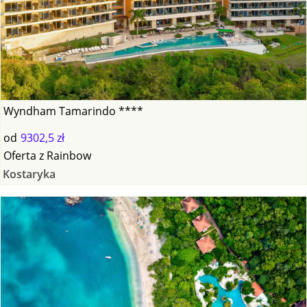
Wyndham Tamarindo ****
od
9302,5 zł
Oferta
z
Rainbow
Kostaryka