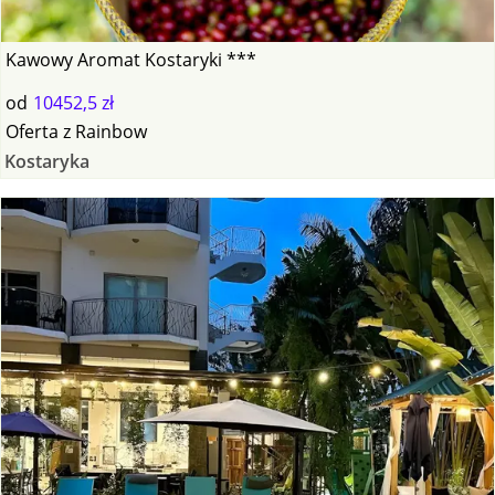
Kawowy Aromat Kostaryki ***
od
10452,5 zł
Oferta
z
Rainbow
Kostaryka