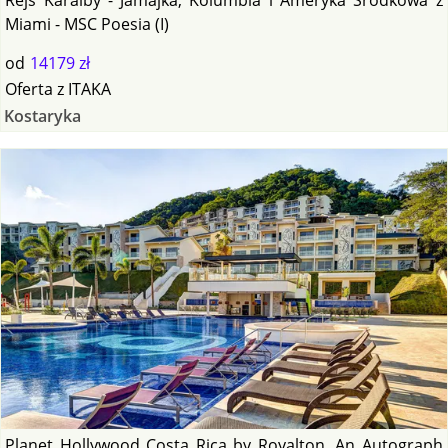
Miami - MSC Poesia (I)
od
14179 zł
Oferta
z
ITAKA
Kostaryka
Planet Hollywood Costa Rica by Royalton, An Autograph