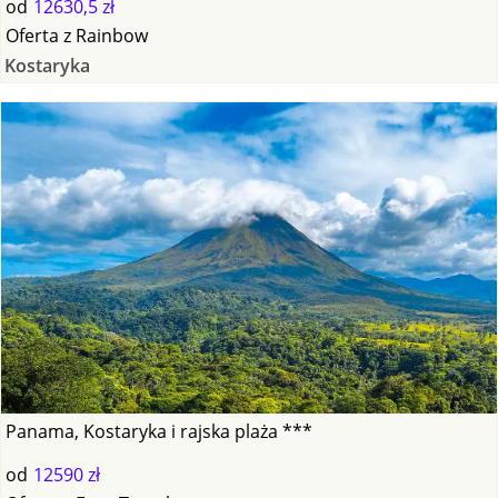
od
12630,5 zł
Oferta
z
Rainbow
Kostaryka
Panama, Kostaryka i rajska plaża ***
od
12590 zł