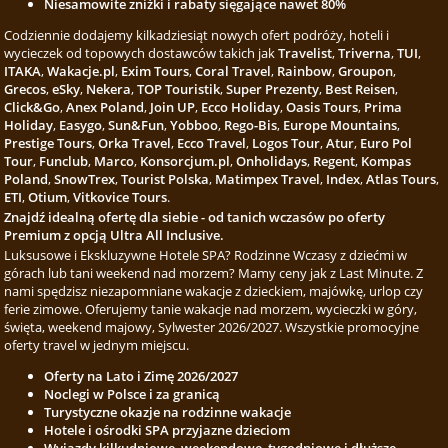
Niesamowite zniżki i rabaty sięgające nawet 80%
Codziennie dodajemy kilkadziesiąt nowych ofert podróży, hoteli i
wycieczek od topowych dostawców takich jak
Travelist
,
Triverna
,
TUI
,
ITAKA
,
Wakacje.pl
,
Exim Tours
,
Coral Travel
,
Rainbow
,
Groupon
,
Grecos
,
eSky
,
Nekera
,
TOP Touristik
,
Super Prezenty
,
Best Reisen
,
Click&Go
,
Anex Poland
,
Join UP
,
Ecco Holiday
,
Oasis Tours
,
Prima
Holiday
,
Easygo
,
Sun&Fun
,
Yobboo
,
Rego-Bis
,
Europe Mountains
,
Prestige Tours
,
Orka Travel
,
Ecco Travel
,
Logos Tour
,
Atur
,
Euro Pol
Tour
,
Funclub
,
Marco
,
Konsorcjum.pl
,
Onholidays
,
Regent
,
Kompas
Poland
,
SnowTrex
,
Tourist Polska
,
Matimpex Travel
,
Index
,
Atlas Tours
,
ETI
,
Otium
,
Vitkovice Tours
.
Znajdź idealną ofertę dla siebie - od tanich wczasów po oferty
Premium z opcją Ultra All Inclusive.
Luksusowe i Ekskluzywne Hotele SPA? Rodzinne Wczasy z dziećmi w
górach lub tani weekend nad morzem? Mamy ceny jak z Last Minute. Z
nami spędzisz niezapomniane wakacje z dzieckiem, majówkę, urlop czy
ferie zimowe. Oferujemy tanie wakacje nad morzem, wycieczki w góry,
święta, weekend majowy, Sylwester 2026/2027. Wszystkie promocyjne
oferty travel w jednym miejscu.
Oferty na Lato i Zimę 2026/2027
Noclegi w Polsce i za granicą
Turystyczne okazje na rodzinne wakacje
Hotele i ośrodki SPA przyjazne dzieciom