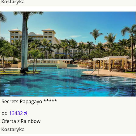
Kostaryka
Secrets Papagayo *****
od
13432 zł
Oferta
z
Rainbow
Kostaryka