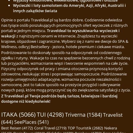
Wyjazdy kilkudniowe, weekendowe, tygodniowe i dłuższe
Wycieczki i loty samolotem do Ameryki, Azji, Afryki, Australii i
innych zakątków świata
Opinie o portalu Traveldeal.pl są bardzo dobre. Codziennie odwiedza
nas tyiące osób poszukujących promocyjnych ofert wycieczek z różnych
portali w jednym miejscu.
Traveldeal to wyszukiwarka wycieczek i
wakacji
z najniższymi cenami w internecie. Znajdziesz tu wycieczki
krajowe, objazdowe i zagraniczne. Wybierz się z nami we dwoje do SPA &
Wellness, odkryj Bestsellery - jeziora, hotele premium i ciekawe miasta.
Podróżowanie to doskonały sposób na odpoczynek od codziennego
zgiełku i rutyny. Wakacje to czas na spędzenie bezcennych chwil z rodziną
lub przyjaciółmi, wzmacnianie więzi i tworzenie wspomnień na całe życie.
Fizyczny odpoczynek od pracy i zmiana otoczenia przynoszą korzyści
zdrowotne, redukując stres i poprawiając samopoczucie. Podróżowanie
rozwija umiejętności adaptacyjne, wzmacnia poczucie niezależności i
samoocenę. Jest to także sposób na przeżycie przygód i odkrywanie
nowych pasji, które mogą przyczynić się do zwiększenia satysfakcji z życia.
Z Traveldeal.pl Twoje podróże będą tańsze, łatwiejsze i bardziej
dostępne niż kiedykolwiek!
ITAKA (5066)
TUI (4298)
Triverna (1584)
Travelist
(644)
SeePlaces (541)
Best Reisen (4172)
Coral Travel (2719)
TOP Touristik (2682)
Nekera