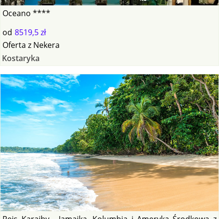
Oceano ****
od
8519,5 zł
Oferta
z
Nekera
Kostaryka
Rejs Karaiby - Jamajka, Kolumbia i Ameryka Środkowa z