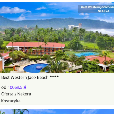
Best Western Jaco Beach ****
od
10069,5 zł
Oferta
z
Nekera
Kostaryka