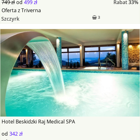
749 zł
od
499 zł
Rabat
33%
Oferta
z
Triverna
3
Szczyrk
Hotel Beskidzki Raj Medical SPA
od
342 zł