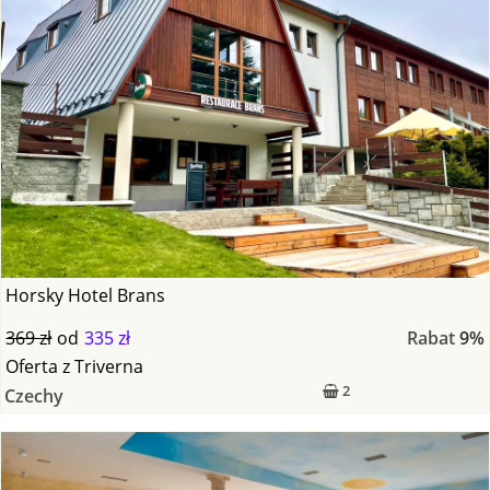
Horsky Hotel Brans
369 zł
od
335 zł
Rabat
9%
Oferta
z
Triverna
2
Czechy