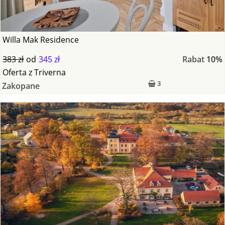
Willa Mak Residence
383 zł
od
345 zł
Rabat
10%
Oferta
z
Triverna
3
Zakopane