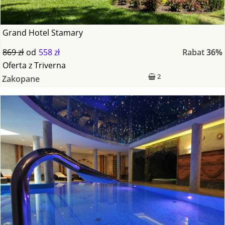
Grand Hotel Stamary
869 zł
od
558 zł
Rabat
36%
Oferta
z
Triverna
2
Zakopane