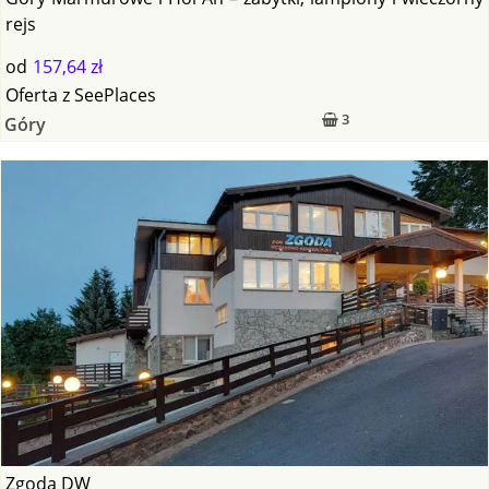
rejs
od
157,64 zł
Oferta
z
SeePlaces
3
Góry
Zgoda DW