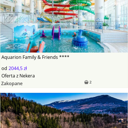
Aquarion Family & Friends ****
od
2044,5 zł
Oferta
z
Nekera
2
Zakopane