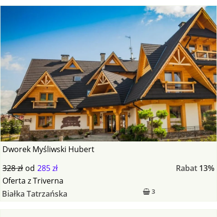
Dworek Myśliwski Hubert
328 zł
od
285 zł
Rabat
13%
Oferta
z
Triverna
3
Białka Tatrzańska