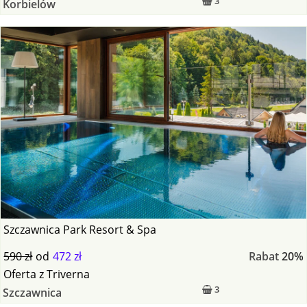
3
Korbielów
Szczawnica Park Resort & Spa
590 zł
od
472 zł
Rabat
20%
Oferta
z
Triverna
3
Szczawnica