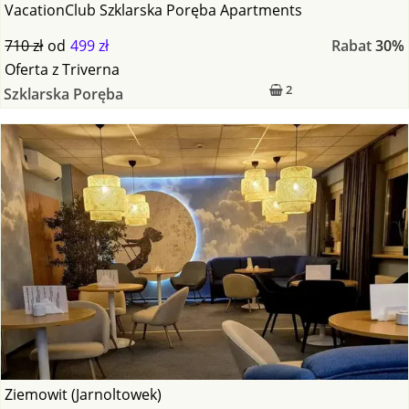
VacationClub Szklarska Poręba Apartments
710 zł
od
499 zł
Rabat
30%
Oferta
z
Triverna
2
Szklarska Poręba
Ziemowit (Jarnoltowek)