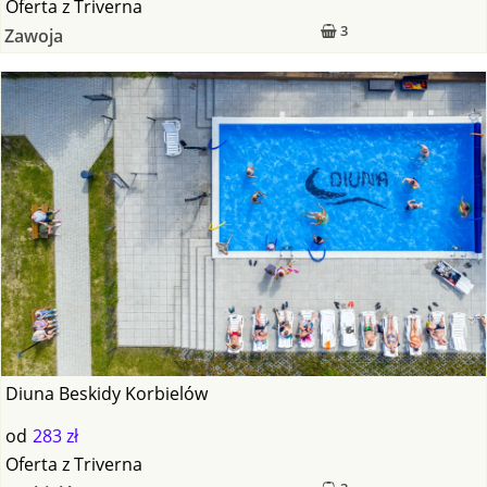
Oferta
z
Triverna
3
Zawoja
Diuna Beskidy Korbielów
od
283 zł
Oferta
z
Triverna