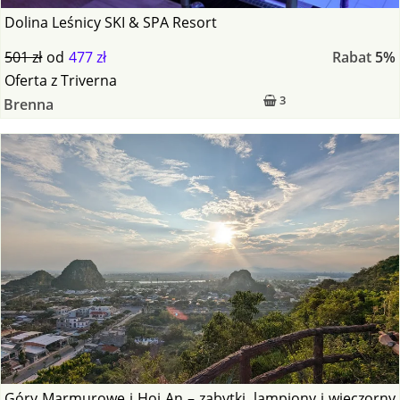
Dolina Leśnicy SKI & SPA Resort
501 zł
od
477 zł
Rabat
5%
Oferta
z
Triverna
3
Brenna
Góry Marmurowe i Hoi An – zabytki, lampiony i wieczorny