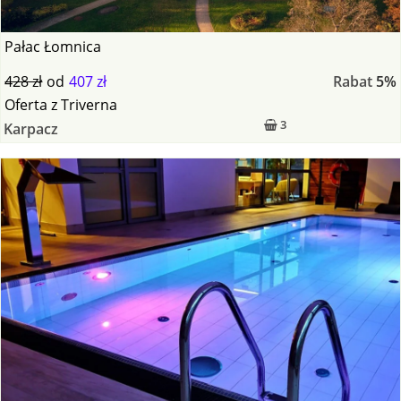
Pałac Łomnica
428 zł
od
407 zł
Rabat
5%
Oferta
z
Triverna
3
Karpacz