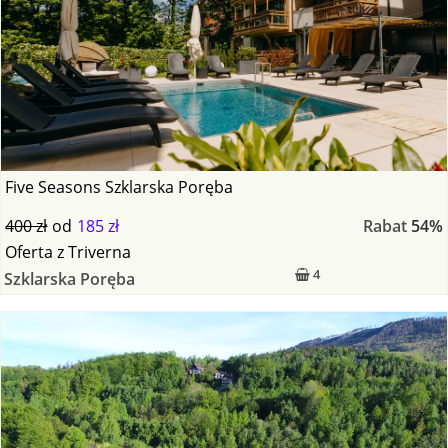
Five Seasons Szklarska Poręba
400 zł
od
185 zł
Rabat
54%
Oferta
z
Triverna
4
Szklarska Poręba