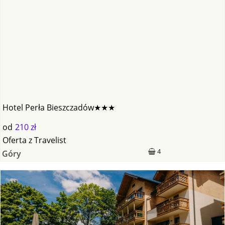
Hotel Perła Bieszczadów★★★
od
210 zł
Oferta
z
Travelist
4
Góry