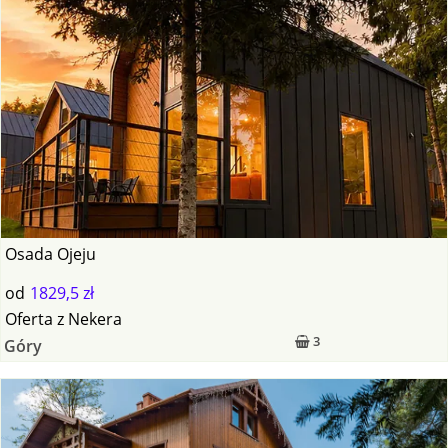
Osada Ojeju
od
1829,5 zł
Oferta
z
Nekera
3
Góry