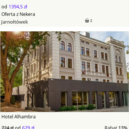
od
1394,5 zł
Oferta
z
Nekera
2
Jarnołtówek
Hotel Alhambra
724 zł
od
629 zł
Rabat
13%