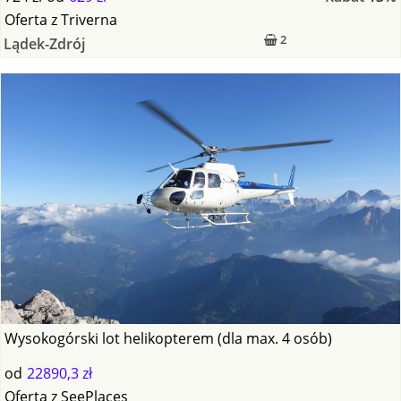
Oferta
z
Triverna
2
Lądek-Zdrój
Wysokogórski lot helikopterem (dla max. 4 osób)
od
22890,3 zł
Oferta
z
SeePlaces