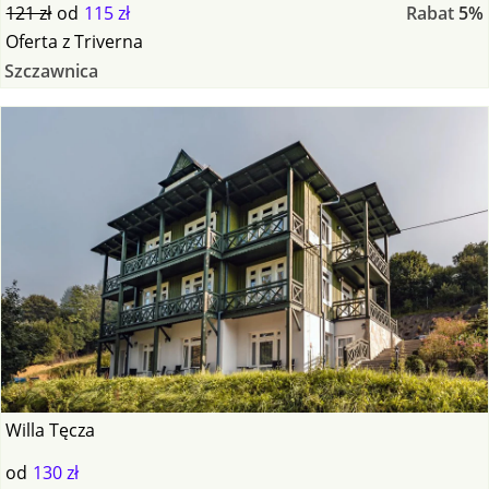
121 zł
od
115 zł
Rabat
5%
Oferta
z
Triverna
Szczawnica
Willa Tęcza
od
130 zł