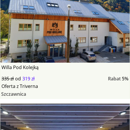
Willa Pod Kolejką
335 zł
od
319 zł
Rabat
5%
Oferta
z
Triverna
Szczawnica