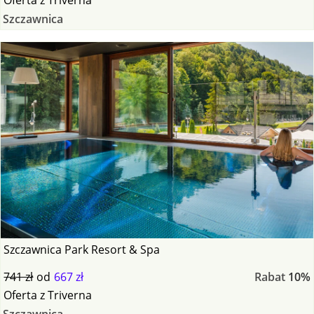
Szczawnica
Szczawnica Park Resort & Spa
741 zł
od
667 zł
Rabat
10%
Oferta
z
Triverna
Szczawnica