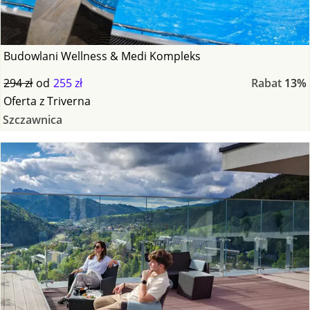
Budowlani Wellness & Medi Kompleks
294 zł
od
255 zł
Rabat
13%
Oferta
z
Triverna
Szczawnica