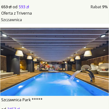
653 zł
od
593 zł
Rabat
9%
Oferta
z
Triverna
Szczawnica
Szczawnica Park *****