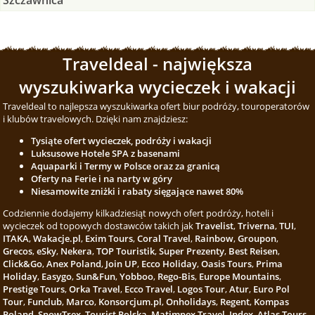
Traveldeal - największa
wyszukiwarka wycieczek i wakacji
Traveldeal to najlepsza wyszukiwarka ofert biur podróży, touroperatorów
i klubów travelowych. Dzięki nam znajdziesz:
Tysiąte ofert wycieczek, podróży i wakacji
Luksusowe Hotele SPA z basenami
Aquaparki i Termy w Polsce oraz za granicą
Oferty na Ferie i na narty w góry
Niesamowite zniżki i rabaty sięgające nawet 80%
Codziennie dodajemy kilkadziesiąt nowych ofert podróży, hoteli i
wycieczek od topowych dostawców takich jak
Travelist
,
Triverna
,
TUI
,
ITAKA
,
Wakacje.pl
,
Exim Tours
,
Coral Travel
,
Rainbow
,
Groupon
,
Grecos
,
eSky
,
Nekera
,
TOP Touristik
,
Super Prezenty
,
Best Reisen
,
Click&Go
,
Anex Poland
,
Join UP
,
Ecco Holiday
,
Oasis Tours
,
Prima
Holiday
,
Easygo
,
Sun&Fun
,
Yobboo
,
Rego-Bis
,
Europe Mountains
,
Prestige Tours
,
Orka Travel
,
Ecco Travel
,
Logos Tour
,
Atur
,
Euro Pol
Tour
,
Funclub
,
Marco
,
Konsorcjum.pl
,
Onholidays
,
Regent
,
Kompas
Poland
,
SnowTrex
,
Tourist Polska
,
Matimpex Travel
,
Index
,
Atlas Tours
,