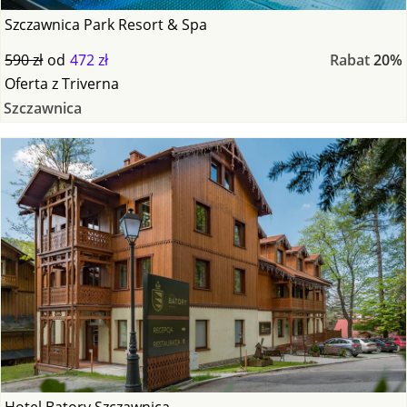
Szczawnica Park Resort & Spa
590 zł
od
472 zł
Rabat
20%
Oferta
z
Triverna
Szczawnica
Hotel Batory Szczawnica