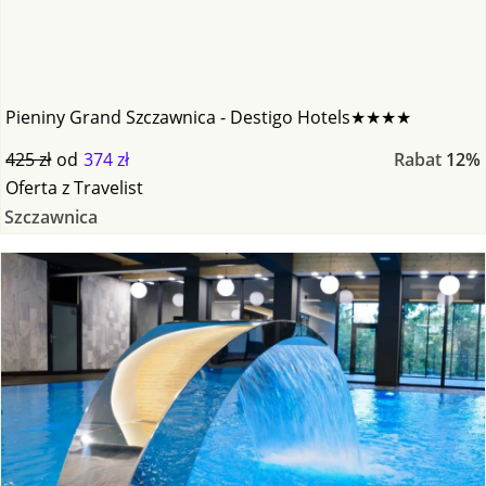
Pieniny Grand Szczawnica - Destigo Hotels★★★★
425 zł
od
374 zł
Rabat
12%
Oferta
z
Travelist
Szczawnica