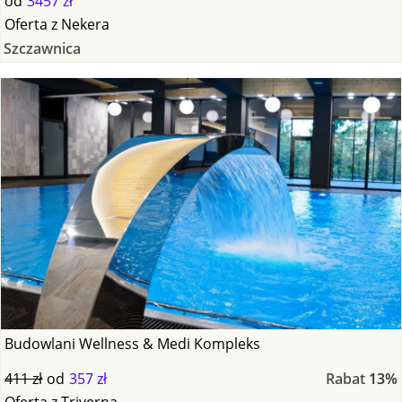
od
3457 zł
Oferta
z
Nekera
Szczawnica
Budowlani Wellness & Medi Kompleks
411 zł
od
357 zł
Rabat
13%
Oferta
z
Triverna