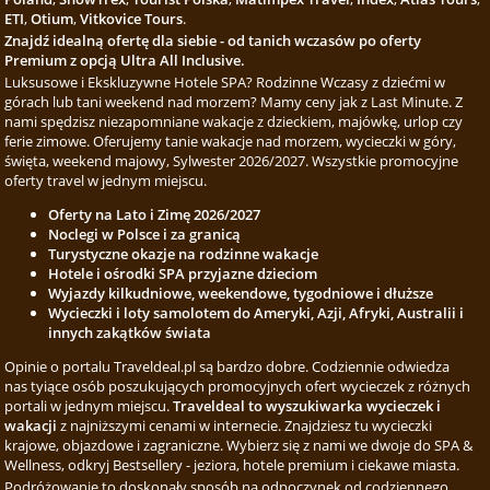
ETI
,
Otium
,
Vitkovice Tours
.
Znajdź idealną ofertę dla siebie - od tanich wczasów po oferty
Premium z opcją Ultra All Inclusive.
Luksusowe i Ekskluzywne Hotele SPA? Rodzinne Wczasy z dziećmi w
górach lub tani weekend nad morzem? Mamy ceny jak z Last Minute. Z
nami spędzisz niezapomniane wakacje z dzieckiem, majówkę, urlop czy
ferie zimowe. Oferujemy tanie wakacje nad morzem, wycieczki w góry,
święta, weekend majowy, Sylwester 2026/2027. Wszystkie promocyjne
oferty travel w jednym miejscu.
Oferty na Lato i Zimę 2026/2027
Noclegi w Polsce i za granicą
Turystyczne okazje na rodzinne wakacje
Hotele i ośrodki SPA przyjazne dzieciom
Wyjazdy kilkudniowe, weekendowe, tygodniowe i dłuższe
Wycieczki i loty samolotem do Ameryki, Azji, Afryki, Australii i
innych zakątków świata
Opinie o portalu Traveldeal.pl są bardzo dobre. Codziennie odwiedza
nas tyiące osób poszukujących promocyjnych ofert wycieczek z różnych
portali w jednym miejscu.
Traveldeal to wyszukiwarka wycieczek i
wakacji
z najniższymi cenami w internecie. Znajdziesz tu wycieczki
krajowe, objazdowe i zagraniczne. Wybierz się z nami we dwoje do SPA &
Wellness, odkryj Bestsellery - jeziora, hotele premium i ciekawe miasta.
Podróżowanie to doskonały sposób na odpoczynek od codziennego