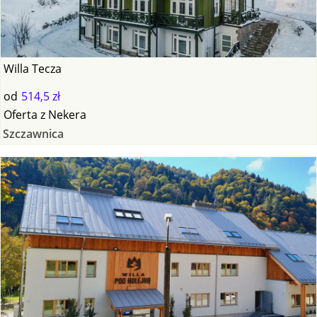
Willa Tecza
od
514,5 zł
Oferta
z
Nekera
Szczawnica