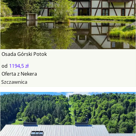
Osada Górski Potok
od
1194,5 zł
Oferta
z
Nekera
Szczawnica