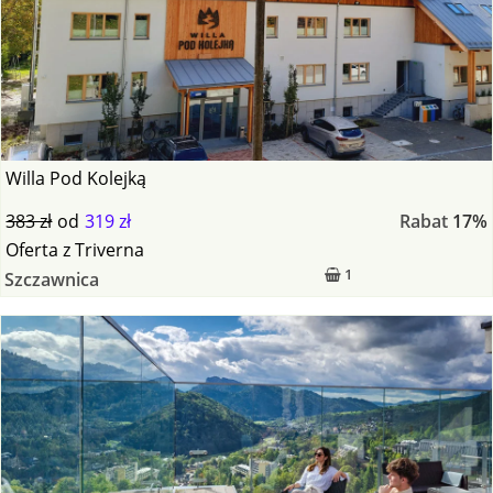
Willa Pod Kolejką
383 zł
od
319 zł
Rabat
17%
Oferta
z
Triverna
1
Szczawnica