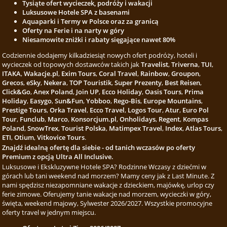
Tysiąte ofert wycieczek, podróży i wakacji
Luksusowe Hotele SPA z basenami
Aquaparki i Termy w Polsce oraz za granicą
Oferty na Ferie i na narty w góry
Niesamowite zniżki i rabaty sięgające nawet 80%
Codziennie dodajemy kilkadziesiąt nowych ofert podróży, hoteli i
wycieczek od topowych dostawców takich jak
Travelist
,
Triverna
,
TUI
,
ITAKA
,
Wakacje.pl
,
Exim Tours
,
Coral Travel
,
Rainbow
,
Groupon
,
Grecos
,
eSky
,
Nekera
,
TOP Touristik
,
Super Prezenty
,
Best Reisen
,
Click&Go
,
Anex Poland
,
Join UP
,
Ecco Holiday
,
Oasis Tours
,
Prima
Holiday
,
Easygo
,
Sun&Fun
,
Yobboo
,
Rego-Bis
,
Europe Mountains
,
Prestige Tours
,
Orka Travel
,
Ecco Travel
,
Logos Tour
,
Atur
,
Euro Pol
Tour
,
Funclub
,
Marco
,
Konsorcjum.pl
,
Onholidays
,
Regent
,
Kompas
Poland
,
SnowTrex
,
Tourist Polska
,
Matimpex Travel
,
Index
,
Atlas Tours
,
ETI
,
Otium
,
Vitkovice Tours
.
Znajdź idealną ofertę dla siebie - od tanich wczasów po oferty
Premium z opcją Ultra All Inclusive.
Luksusowe i Ekskluzywne Hotele SPA? Rodzinne Wczasy z dziećmi w
górach lub tani weekend nad morzem? Mamy ceny jak z Last Minute. Z
nami spędzisz niezapomniane wakacje z dzieckiem, majówkę, urlop czy
ferie zimowe. Oferujemy tanie wakacje nad morzem, wycieczki w góry,
święta, weekend majowy, Sylwester 2026/2027. Wszystkie promocyjne
oferty travel w jednym miejscu.