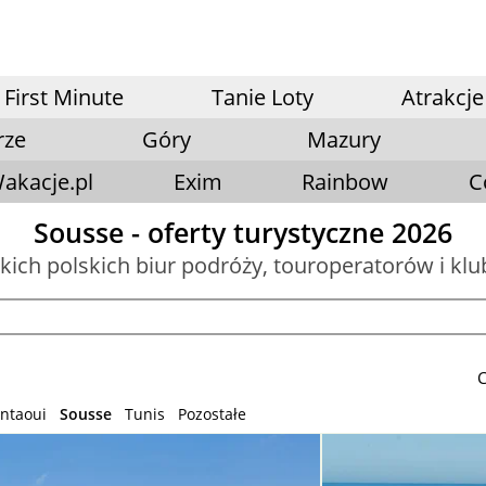
First Minute
Tanie Loty
Atrakcje
rze
Góry
Mazury
akacje.pl
Exim
Rainbow
C
Sousse - oferty turystyczne 2026
tkich polskich biur podróży, touroperatorów i kl
C
antaoui
Sousse
Tunis
Pozostałe