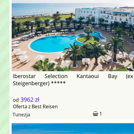
Iberostar Selection Kantaoui Bay (ex
Steigenberger) *****
3962 zł
od
Oferta
z
Best Reisen
1
Tunezja