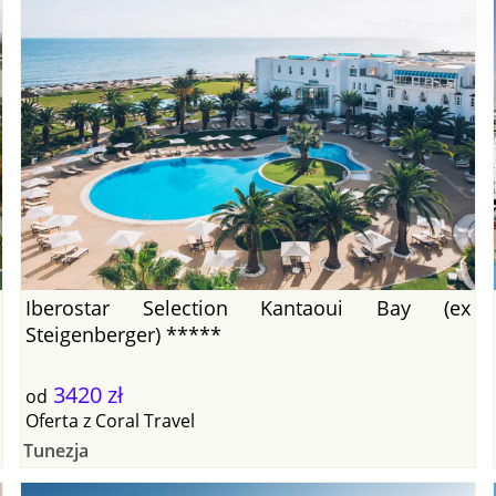
Iberostar Selection Kantaoui Bay (ex
Steigenberger) *****
3420 zł
od
Oferta
z
Coral Travel
Tunezja