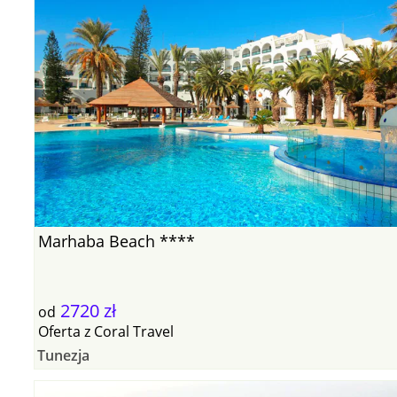
Marhaba Beach ****
2720 zł
od
Oferta
z
Coral Travel
Tunezja