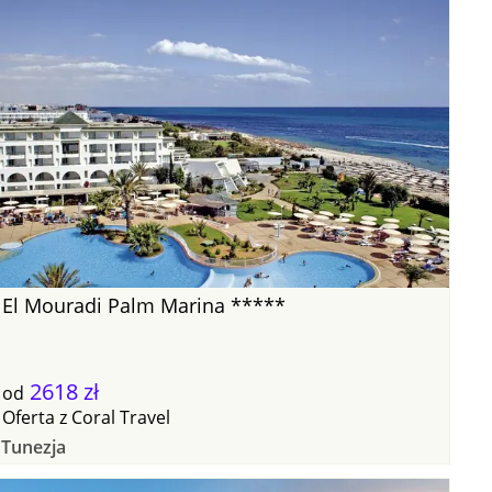
El Mouradi Palm Marina *****
2618 zł
od
Oferta
z
Coral Travel
Tunezja