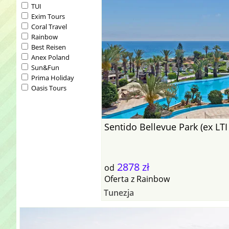
TUI
Exim Tours
Coral Travel
Rainbow
Best Reisen
Anex Poland
Sun&Fun
Prima Holiday
Oasis Tours
Sentido Bellevue Park (ex LT
2878 zł
od
Oferta
z
Rainbow
Tunezja