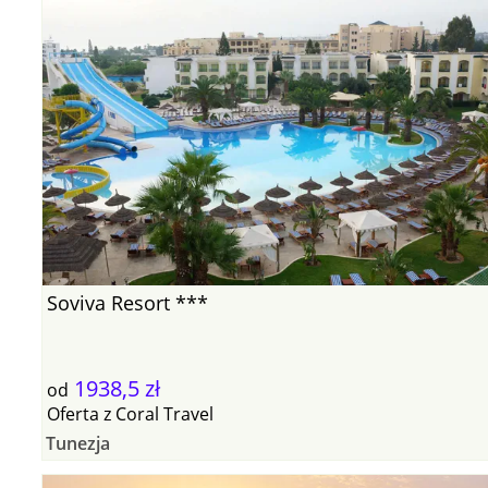
Soviva Resort ***
1938,5 zł
od
Oferta
z
Coral Travel
Tunezja