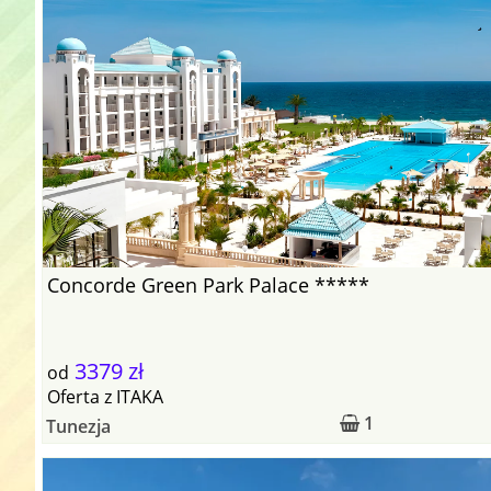
Concorde Green Park Palace *****
3379 zł
od
Oferta
z
ITAKA
1
Tunezja