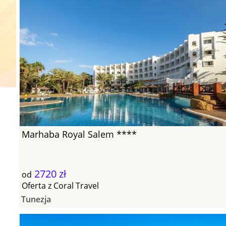
Marhaba Royal Salem ****
2720 zł
od
Oferta
z
Coral Travel
Tunezja