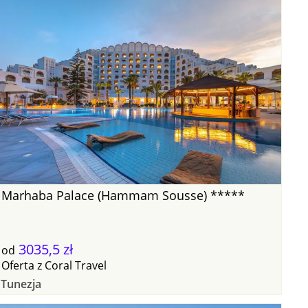
Marhaba Palace (Hammam Sousse) *****
3035,5 zł
od
Oferta
z
Coral Travel
Tunezja