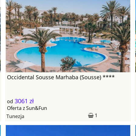
Occidental Sousse Marhaba (Sousse) ****
3061 zł
od
Oferta
z
Sun&Fun
1
Tunezja