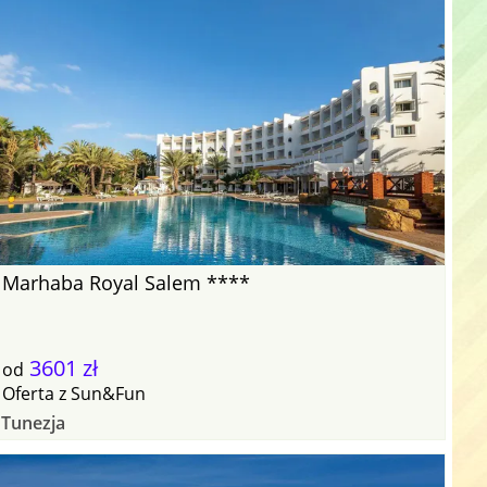
Marhaba Royal Salem ****
3601 zł
od
Oferta
z
Sun&Fun
Tunezja