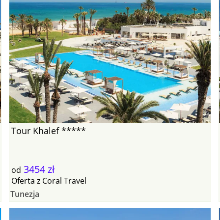
Tour Khalef *****
3454 zł
od
Oferta
z
Coral Travel
Tunezja