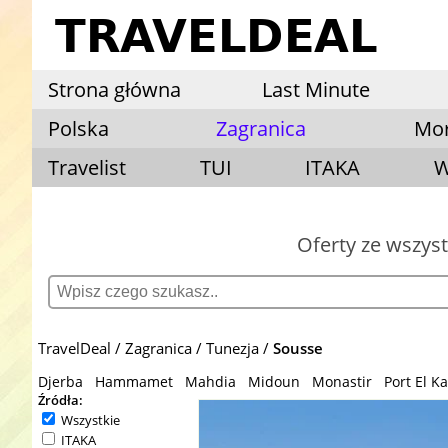
Strona główna
Last Minute
Polska
Zagranica
Mo
Travelist
TUI
ITAKA
W
Oferty ze wszys
TravelDeal
Zagranica
Tunezja
Sousse
Djerba
Hammamet
Mahdia
Midoun
Monastir
Port El K
Źródła:
Wszystkie
ITAKA