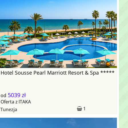
Hotel Sousse Pearl Marriott Resort & Spa *****
5039 zł
od
Oferta
z
ITAKA
1
Tunezja