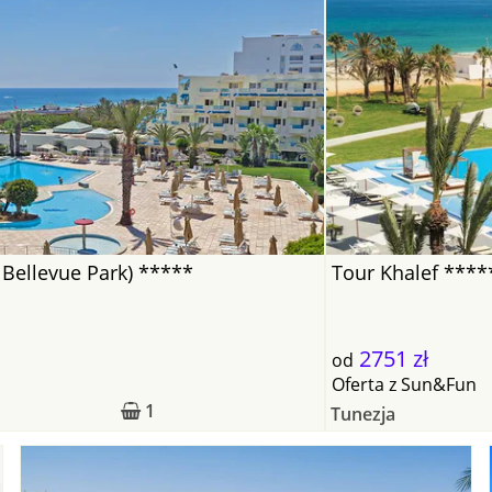
I Bellevue Park) *****
Tour Khalef ****
2751 zł
od
Oferta
z
Sun&Fun
1
Tunezja