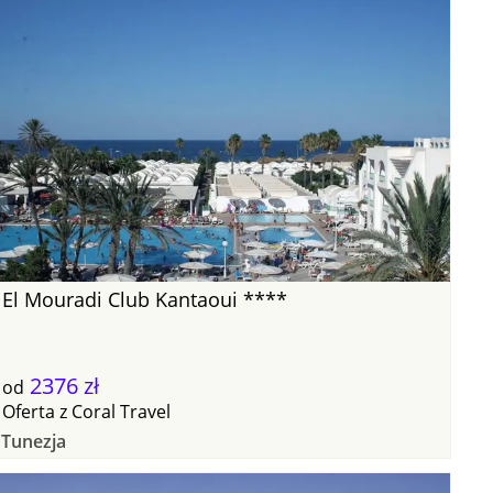
El Mouradi Club Kantaoui ****
2376 zł
od
Oferta
z
Coral Travel
Tunezja