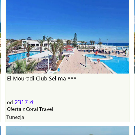
El Mouradi Club Selima ***
2317 zł
od
Oferta
z
Coral Travel
Tunezja