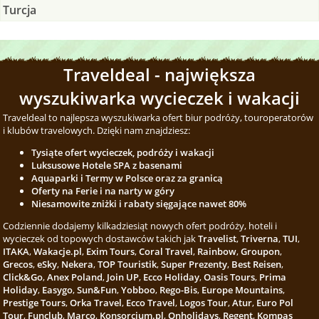
Turcja
Traveldeal - największa
wyszukiwarka wycieczek i wakacji
Traveldeal to najlepsza wyszukiwarka ofert biur podróży, touroperatorów
i klubów travelowych. Dzięki nam znajdziesz:
Tysiąte ofert wycieczek, podróży i wakacji
Luksusowe Hotele SPA z basenami
Aquaparki i Termy w Polsce oraz za granicą
Oferty na Ferie i na narty w góry
Niesamowite zniżki i rabaty sięgające nawet 80%
Codziennie dodajemy kilkadziesiąt nowych ofert podróży, hoteli i
wycieczek od topowych dostawców takich jak
Travelist
,
Triverna
,
TUI
,
ITAKA
,
Wakacje.pl
,
Exim Tours
,
Coral Travel
,
Rainbow
,
Groupon
,
Grecos
,
eSky
,
Nekera
,
TOP Touristik
,
Super Prezenty
,
Best Reisen
,
Click&Go
,
Anex Poland
,
Join UP
,
Ecco Holiday
,
Oasis Tours
,
Prima
Holiday
,
Easygo
,
Sun&Fun
,
Yobboo
,
Rego-Bis
,
Europe Mountains
,
Prestige Tours
,
Orka Travel
,
Ecco Travel
,
Logos Tour
,
Atur
,
Euro Pol
Tour
,
Funclub
,
Marco
,
Konsorcjum.pl
,
Onholidays
,
Regent
,
Kompas