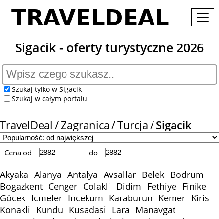
Sigacik - oferty turystyczne 2026
Szukaj tylko w Sigacik
Szukaj w całym portalu
TravelDeal
Zagranica
Turcja
Sigacik
Cena od
do
Akyaka
Alanya
Antalya
Avsallar
Belek
Bodrum
Bogazkent
Cenger
Colakli
Didim
Fethiye
Finike
Göcek
Icmeler
Incekum
Karaburun
Kemer
Kiris
Konakli
Kundu
Kusadasi
Lara
Manavgat