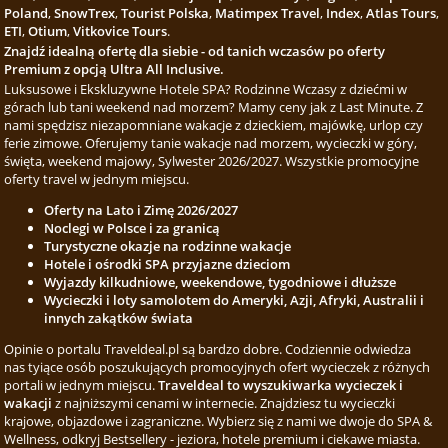
Poland
,
SnowTrex
,
Tourist Polska
,
Matimpex Travel
,
Index
,
Atlas Tours
,
ETI
,
Otium
,
Vitkovice Tours
.
Znajdź idealną ofertę dla siebie - od tanich wczasów po oferty
Premium z opcją Ultra All Inclusive.
Luksusowe i Ekskluzywne Hotele SPA? Rodzinne Wczasy z dziećmi w
górach lub tani weekend nad morzem? Mamy ceny jak z Last Minute. Z
nami spędzisz niezapomniane wakacje z dzieckiem, majówkę, urlop czy
ferie zimowe. Oferujemy tanie wakacje nad morzem, wycieczki w góry,
święta, weekend majowy, Sylwester 2026/2027. Wszystkie promocyjne
oferty travel w jednym miejscu.
Oferty na Lato i Zimę 2026/2027
Noclegi w Polsce i za granicą
Turystyczne okazje na rodzinne wakacje
Hotele i ośrodki SPA przyjazne dzieciom
Wyjazdy kilkudniowe, weekendowe, tygodniowe i dłuższe
Wycieczki i loty samolotem do Ameryki, Azji, Afryki, Australii i
innych zakątków świata
Opinie o portalu Traveldeal.pl są bardzo dobre. Codziennie odwiedza
nas tyiące osób poszukujących promocyjnych ofert wycieczek z różnych
portali w jednym miejscu.
Traveldeal to wyszukiwarka wycieczek i
wakacji
z najniższymi cenami w internecie. Znajdziesz tu wycieczki
krajowe, objazdowe i zagraniczne. Wybierz się z nami we dwoje do SPA &
Wellness, odkryj Bestsellery - jeziora, hotele premium i ciekawe miasta.