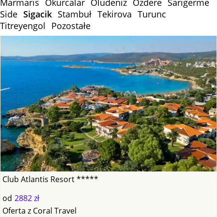
Marmaris
Okurcalar
Oludeniz
Ozdere
Sarigerme
Side
Sigacik
Stambuł
Tekirova
Turunc
Titreyengol
Pozostałe
Club Atlantis Resort *****
od
2882 zł
Oferta
z
Coral Travel