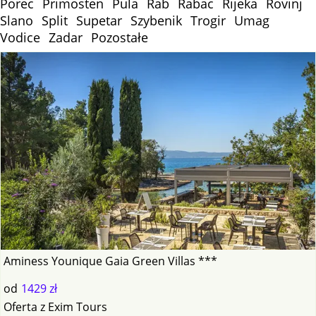
Porec
Primosten
Pula
Rab
Rabac
Rijeka
Rovinj
Slano
Split
Supetar
Szybenik
Trogir
Umag
Vodice
Zadar
Pozostałe
Aminess Younique Gaia Green Villas ***
od
1429 zł
Oferta
z
Exim Tours