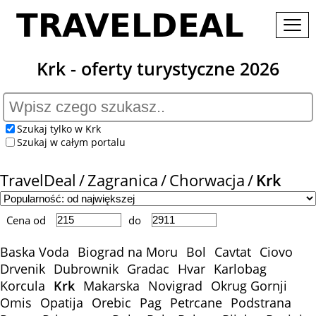
Krk - oferty turystyczne 2026
Szukaj tylko w Krk
Szukaj w całym portalu
TravelDeal
Zagranica
Chorwacja
Krk
Cena od
do
Baska Voda
Biograd na Moru
Bol
Cavtat
Ciovo
Drvenik
Dubrownik
Gradac
Hvar
Karlobag
Korcula
Krk
Makarska
Novigrad
Okrug Gornji
Omis
Opatija
Orebic
Pag
Petrcane
Podstrana