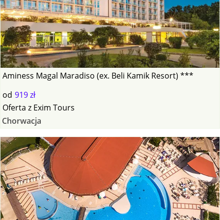
Aminess Magal Maradiso (ex. Beli Kamik Resort) ***
od
919 zł
Oferta
z
Exim Tours
Chorwacja