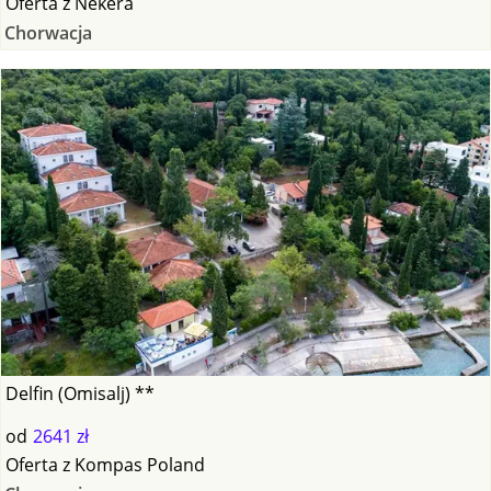
Oferta
z
Nekera
Chorwacja
Delfin (Omisalj) **
od
2641 zł
Oferta
z
Kompas Poland