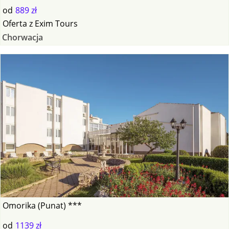
od
889 zł
Oferta
z
Exim Tours
Chorwacja
Omorika (Punat) ***
od
1139 zł