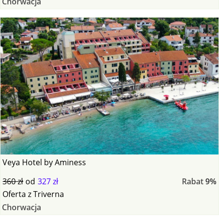
Chorwacja
Veya Hotel by Aminess
360 zł
od
327 zł
Rabat
9%
Oferta
z
Triverna
Chorwacja