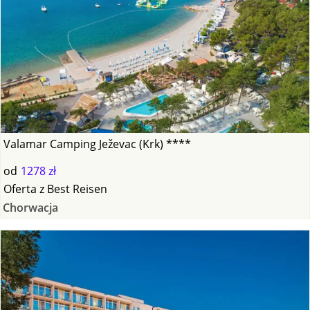
Valamar Camping Ježevac (Krk) ****
od
1278 zł
Oferta
z
Best Reisen
Chorwacja