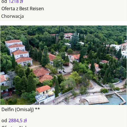
od
1218 zł
Oferta
z
Best Reisen
Chorwacja
Delfin (Omisalj) **
od
2884,5 zł