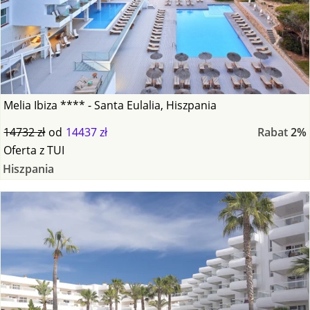
Melia Ibiza **** - Santa Eulalia, Hiszpania
14732 zł
od
14437 zł
Rabat
2%
Oferta
z
TUI
Hiszpania