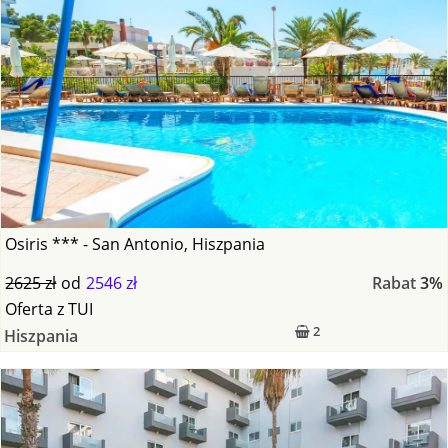
Osiris *** - San Antonio, Hiszpania
2625 zł
od
2546 zł
Rabat
3%
Oferta
z
TUI
2
Hiszpania