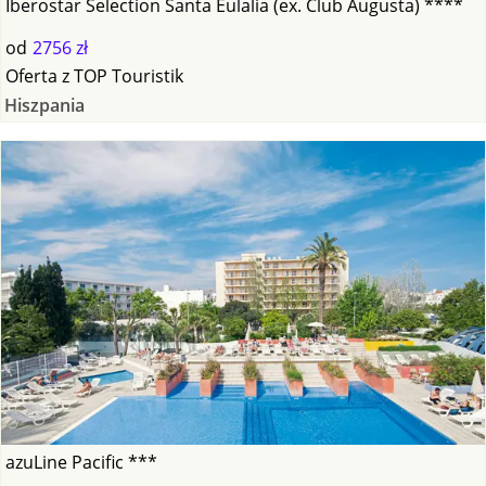
Iberostar Selection Santa Eulalia (ex. Club Augusta) ****
od
2756 zł
Oferta
z
TOP Touristik
Hiszpania
azuLine Pacific ***