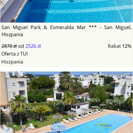
San Miguel Park & Esmeralda Mar *** - San Miguel,
Hiszpania
2870 zł
od
2526 zł
Rabat
12%
Oferta
z
TUI
Hiszpania