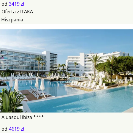
od
3419 zł
Oferta
z
ITAKA
Hiszpania
Aluasoul Ibiza ****
od
4619 zł