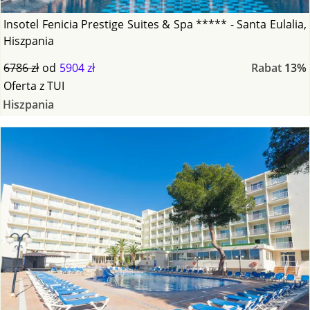
Insotel Fenicia Prestige Suites & Spa ***** - Santa Eulalia,
Hiszpania
6786 zł
od
5904 zł
Rabat
13%
Oferta
z
TUI
Hiszpania