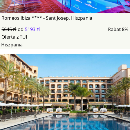
Romeos Ibiza **** - Sant Josep, Hiszpania
5645 zł
od
5193 zł
Rabat
8%
Oferta
z
TUI
Hiszpania