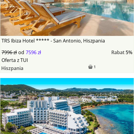
TRS Ibiza Hotel ***** - San Antonio, Hiszpania
7996 zł
od
7596 zł
Rabat
5%
Oferta
z
TUI
1
Hiszpania