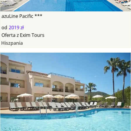
azuLine Pacific ***
od
2019 zł
Oferta
z
Exim Tours
Hiszpania