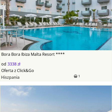
Bora Bora Ibiza Malta Resort ****
od
3338 zł
Oferta
z
Click&Go
1
Hiszpania