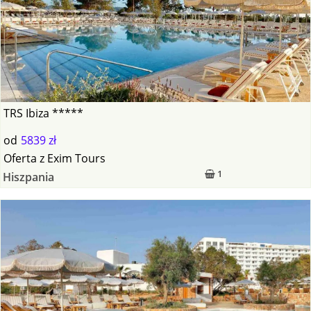
TRS Ibiza *****
od
5839 zł
Oferta
z
Exim Tours
1
Hiszpania