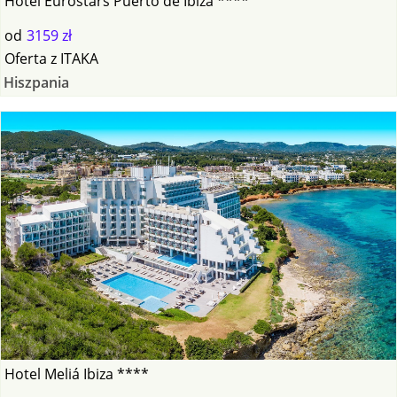
Hotel Eurostars Puerto de Ibiza ****
od
3159 zł
Oferta
z
ITAKA
Hiszpania
Hotel Meliá Ibiza ****