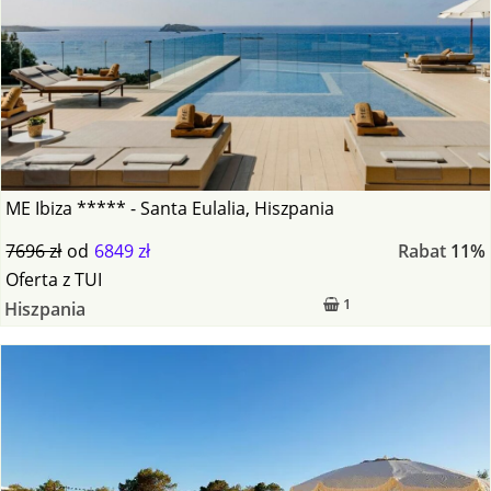
ME Ibiza ***** - Santa Eulalia, Hiszpania
7696 zł
od
6849 zł
Rabat
11%
Oferta
z
TUI
1
Hiszpania