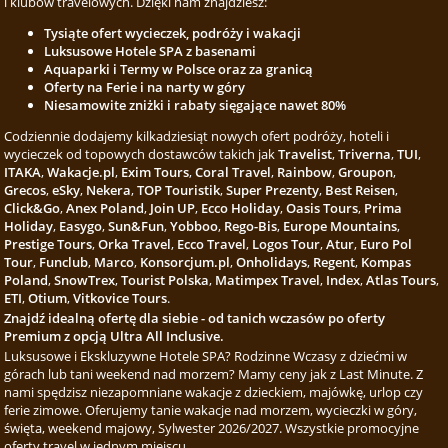
i klubów travelowych. Dzięki nam znajdziesz:
Tysiąte ofert wycieczek, podróży i wakacji
Luksusowe Hotele SPA z basenami
Aquaparki i Termy w Polsce oraz za granicą
Oferty na Ferie i na narty w góry
Niesamowite zniżki i rabaty sięgające nawet 80%
Codziennie dodajemy kilkadziesiąt nowych ofert podróży, hoteli i
wycieczek od topowych dostawców takich jak
Travelist
,
Triverna
,
TUI
,
ITAKA
,
Wakacje.pl
,
Exim Tours
,
Coral Travel
,
Rainbow
,
Groupon
,
Grecos
,
eSky
,
Nekera
,
TOP Touristik
,
Super Prezenty
,
Best Reisen
,
Click&Go
,
Anex Poland
,
Join UP
,
Ecco Holiday
,
Oasis Tours
,
Prima
Holiday
,
Easygo
,
Sun&Fun
,
Yobboo
,
Rego-Bis
,
Europe Mountains
,
Prestige Tours
,
Orka Travel
,
Ecco Travel
,
Logos Tour
,
Atur
,
Euro Pol
Tour
,
Funclub
,
Marco
,
Konsorcjum.pl
,
Onholidays
,
Regent
,
Kompas
Poland
,
SnowTrex
,
Tourist Polska
,
Matimpex Travel
,
Index
,
Atlas Tours
,
ETI
,
Otium
,
Vitkovice Tours
.
Znajdź idealną ofertę dla siebie - od tanich wczasów po oferty
Premium z opcją Ultra All Inclusive.
Luksusowe i Ekskluzywne Hotele SPA? Rodzinne Wczasy z dziećmi w
górach lub tani weekend nad morzem? Mamy ceny jak z Last Minute. Z
nami spędzisz niezapomniane wakacje z dzieckiem, majówkę, urlop czy
ferie zimowe. Oferujemy tanie wakacje nad morzem, wycieczki w góry,
święta, weekend majowy, Sylwester 2026/2027. Wszystkie promocyjne
oferty travel w jednym miejscu.