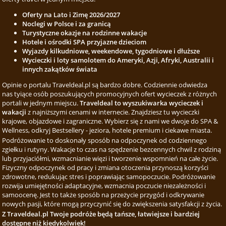
Oferty na Lato i Zimę 2026/2027
Noclegi w Polsce i za granicą
Turystyczne okazje na rodzinne wakacje
Hotele i ośrodki SPA przyjazne dzieciom
Wyjazdy kilkudniowe, weekendowe, tygodniowe i dłuższe
Wycieczki i loty samolotem do Ameryki, Azji, Afryki, Australii i
innych zakątków świata
Opinie o portalu Traveldeal.pl są bardzo dobre. Codziennie odwiedza
nas tyiące osób poszukujących promocyjnych ofert wycieczek z różnych
portali w jednym miejscu.
Traveldeal to wyszukiwarka wycieczek i
wakacji
z najniższymi cenami w internecie. Znajdziesz tu wycieczki
krajowe, objazdowe i zagraniczne. Wybierz się z nami we dwoje do SPA &
Wellness, odkryj Bestsellery - jeziora, hotele premium i ciekawe miasta.
Podróżowanie to doskonały sposób na odpoczynek od codziennego
zgiełku i rutyny. Wakacje to czas na spędzenie bezcennych chwil z rodziną
lub przyjaciółmi, wzmacnianie więzi i tworzenie wspomnień na całe życie.
Fizyczny odpoczynek od pracy i zmiana otoczenia przynoszą korzyści
zdrowotne, redukując stres i poprawiając samopoczucie. Podróżowanie
rozwija umiejętności adaptacyjne, wzmacnia poczucie niezależności i
samoocenę. Jest to także sposób na przeżycie przygód i odkrywanie
nowych pasji, które mogą przyczynić się do zwiększenia satysfakcji z życia.
Z Traveldeal.pl Twoje podróże będą tańsze, łatwiejsze i bardziej
dostępne niż kiedykolwiek!