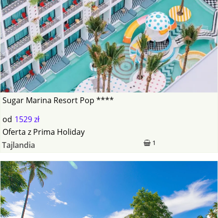
Sugar Marina Resort Pop ****
od
1529 zł
Oferta
z
Prima Holiday
1
Tajlandia