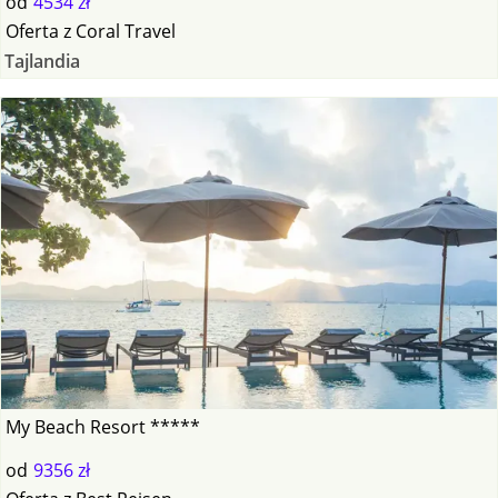
od
4534 zł
Oferta
z
Coral Travel
Tajlandia
My Beach Resort *****
od
9356 zł