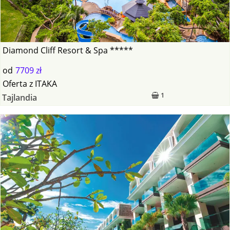
Diamond Cliff Resort & Spa *****
od
7709 zł
Oferta
z
ITAKA
1
Tajlandia