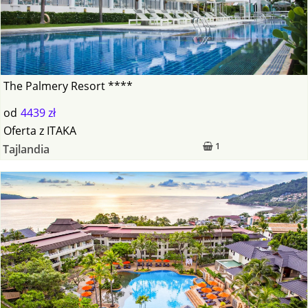
The Palmery Resort ****
od
4439 zł
Oferta
z
ITAKA
1
Tajlandia