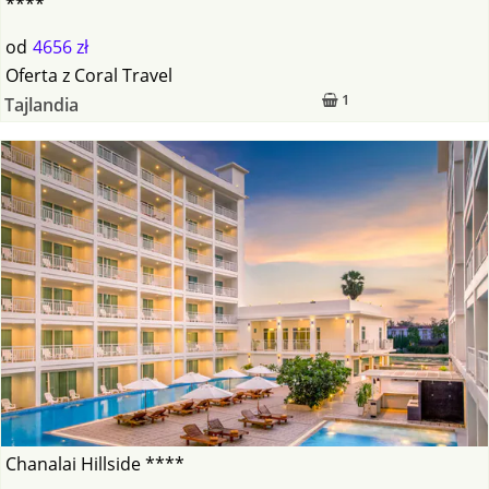
****
od
4656 zł
Oferta
z
Coral Travel
1
Tajlandia
Chanalai Hillside ****