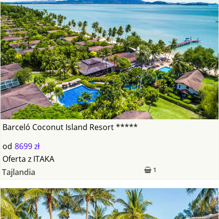
Barceló Coconut Island Resort *****
od
8699 zł
Oferta
z
ITAKA
1
Tajlandia