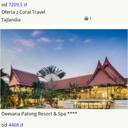
od
7209,5 zł
Oferta
z
Coral Travel
1
Tajlandia
Deevana Patong Resort & Spa ****
od
4468 zł