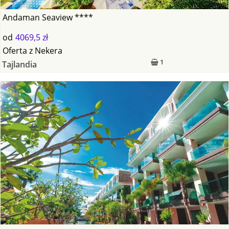
Andaman Seaview ****
od
4069,5 zł
Oferta
z
Nekera
1
Tajlandia