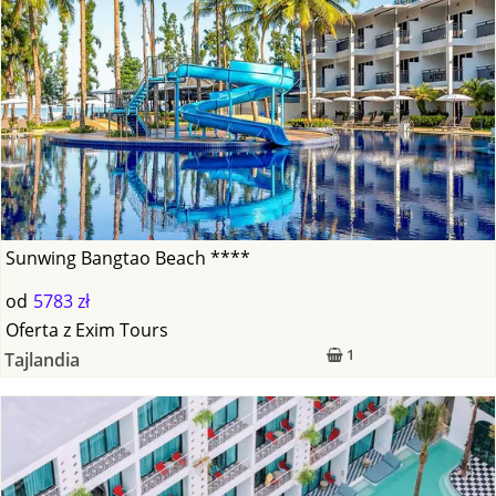
Sunwing Bangtao Beach ****
od
5783 zł
Oferta
z
Exim Tours
1
Tajlandia