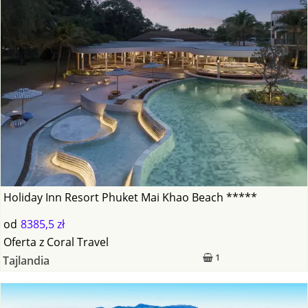
Holiday Inn Resort Phuket Mai Khao Beach *****
od
8385,5 zł
Oferta
z
Coral Travel
1
Tajlandia