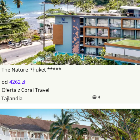
The Nature Phuket *****
od
4262 zł
Oferta
z
Coral Travel
4
Tajlandia