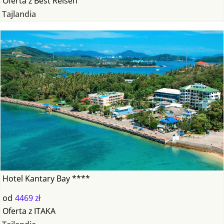
Oferta
z
Best Reisen
Tajlandia
Hotel Kantary Bay ****
od
4469 zł
Oferta
z
ITAKA