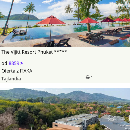
The Vijitt Resort Phuket *****
od
8859 zł
Oferta
z
ITAKA
1
Tajlandia