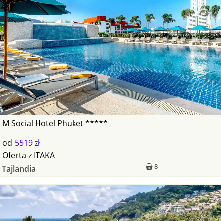
M Social Hotel Phuket *****
od
5519 zł
Oferta
z
ITAKA
8
Tajlandia