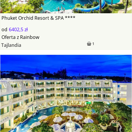
Phuket Orchid Resort & SPA ****
od
6402,5 zł
Oferta
z
Rainbow
1
Tajlandia