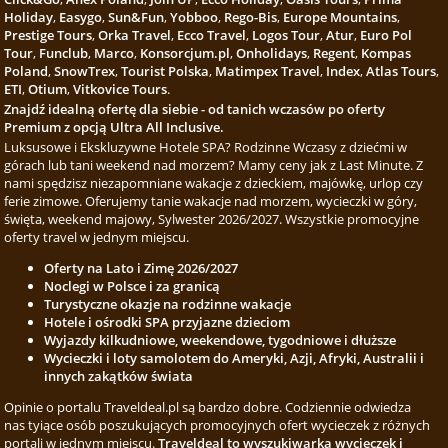
Holiday
,
Easygo
,
Sun&Fun
,
Yobboo
,
Rego-Bis
,
Europe Mountains
,
Prestige Tours
,
Orka Travel
,
Ecco Travel
,
Logos Tour
,
Atur
,
Euro Pol
Tour
,
Funclub
,
Marco
,
Konsorcjum.pl
,
Onholidays
,
Regent
,
Kompas
Poland
,
SnowTrex
,
Tourist Polska
,
Matimpex Travel
,
Index
,
Atlas Tours
,
ETI
,
Otium
,
Vitkovice Tours
.
Znajdź idealną ofertę dla siebie - od tanich wczasów po oferty
Premium z opcją Ultra All Inclusive.
Luksusowe i Ekskluzywne Hotele SPA? Rodzinne Wczasy z dziećmi w
górach lub tani weekend nad morzem? Mamy ceny jak z Last Minute. Z
nami spędzisz niezapomniane wakacje z dzieckiem, majówkę, urlop czy
ferie zimowe. Oferujemy tanie wakacje nad morzem, wycieczki w góry,
święta, weekend majowy, Sylwester 2026/2027. Wszystkie promocyjne
oferty travel w jednym miejscu.
Oferty na Lato i Zimę 2026/2027
Noclegi w Polsce i za granicą
Turystyczne okazje na rodzinne wakacje
Hotele i ośrodki SPA przyjazne dzieciom
Wyjazdy kilkudniowe, weekendowe, tygodniowe i dłuższe
Wycieczki i loty samolotem do Ameryki, Azji, Afryki, Australii i
innych zakątków świata
Opinie o portalu Traveldeal.pl są bardzo dobre. Codziennie odwiedza
nas tyiące osób poszukujących promocyjnych ofert wycieczek z różnych
portali w jednym miejscu.
Traveldeal to wyszukiwarka wycieczek i