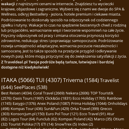
wakacji
z najniższymi cenami w internecie. Znajdziesz tu wycieczki
krajowe, objazdowe i zagraniczne. Wybierz się z nami we dwoje do SPA &
Wellness, odkryj Bestsellery - jeziora, hotele premium i ciekawe miasta.
Podróżowanie to doskonały sposób na odpoczynek od codziennego
zgiełku i rutyny. Wakacje to czas na spędzenie bezcennych chwil z rodziną
lub przyjaciółmi, wzmacnianie więzi i tworzenie wspomnień na całe życie.
Fizyczny odpoczynek od pracy i zmiana otoczenia przynoszą korzyści
zdrowotne, redukując stres i poprawiając samopoczucie. Podróżowanie
rozwija umiejętności adaptacyjne, wzmacnia poczucie niezależności i
samoocenę. Jest to także sposób na przeżycie przygód i odkrywanie
nowych pasji, które mogą przyczynić się do zwiększenia satysfakcji z życia.
Z Traveldeal.pl Twoje podróże będą tańsze, łatwiejsze i bardziej
dostępne niż kiedykolwiek!
ITAKA (5066)
TUI (4307)
Triverna (1584)
Travelist
(644)
SeePlaces (538)
Best Reisen (4034)
Coral Travel (2669)
Nekera (2606)
TOP Touristik
(2576)
Oasis Tours (1997)
Click&Go (1831)
Ecco Holiday (1765)
Rainbow
(1745)
Easygo (1376)
Anex Poland (1087)
Prima Holiday (1044)
Onholidays
(498)
Kompas Tour (436)
Sun&Fun (429)
Orka Travel (399)
Grecos
(303)
Konsorcjum.pl (150)
Euro Pol Tour (121)
Ecco Travel (91)
Atur
(82)
Logos Tour (64)
Funclub (62)
Kompas Poland (42)
Marco (35)
Otium
(32)
Tourist Polska (17)
ETI (14)
SnowTrex (5)
Index (2)