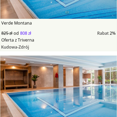
Verde Montana
825 zł
od
808 zł
Rabat
2%
Oferta
z
Triverna
Kudowa-Zdrój