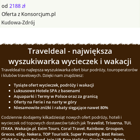
od
2188 zł
Oferta
z
Konsorcjum.pl
Kudowa-Zdrój
Traveldeal - największa
wyszukiwarka wycieczek i wakacji
Traveldeal to najlepsza wyszukiwarka ofert biur podróży, touroperatorów
i klubów travelowych. Dzięki nam znajdziesz:
Tysiąte ofert wycieczek, podróży i wakacji
Luksusowe Hotele SPA z basenami
Aquaparki i Termy w Polsce oraz za granicą
Oferty na Ferie i na narty w góry
Niesamowite zniżki i rabaty sięgające nawet 80%
Codziennie dodajemy kilkadziesiąt nowych ofert podróży, hoteli i
wycieczek od topowych dostawców takich jak
Travelist
,
Triverna
,
TUI
,
ITAKA
,
Wakacje.pl
,
Exim Tours
,
Coral Travel
,
Rainbow
,
Groupon
,
Grecos
,
eSky
,
Nekera
,
TOP Touristik
,
Super Prezenty
,
Best Reisen
,
Click&Go
,
Anex Poland
,
Join UP
,
Ecco Holiday
,
Oasis Tours
,
Prima