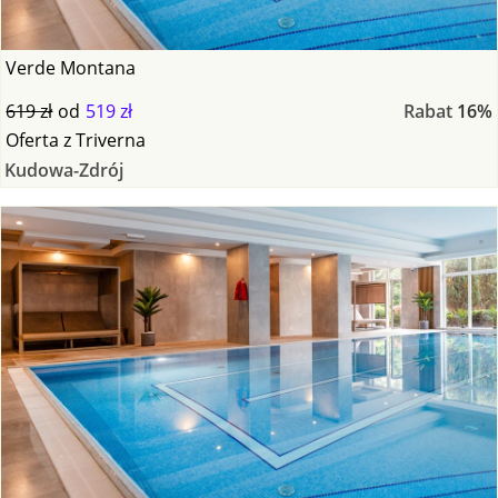
Verde Montana
619 zł
od
519 zł
Rabat
16%
Oferta
z
Triverna
Kudowa-Zdrój