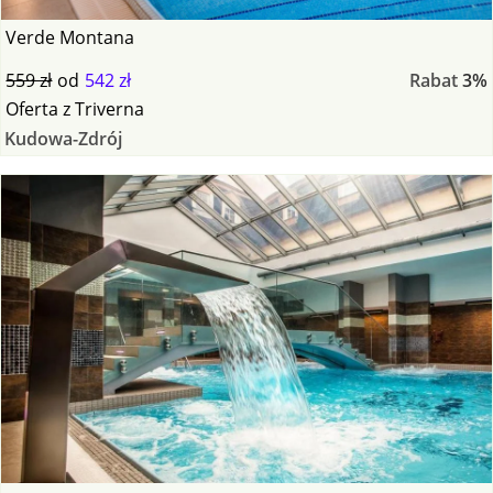
Verde Montana
559 zł
od
542 zł
Rabat
3%
Oferta
z
Triverna
Kudowa-Zdrój