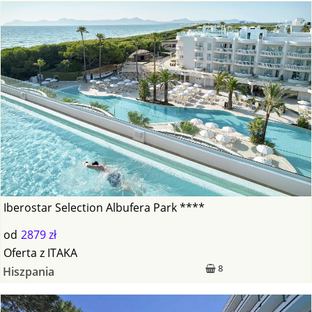
Iberostar Selection Albufera Park ****
od
2879 zł
Oferta
z
ITAKA
8
Hiszpania