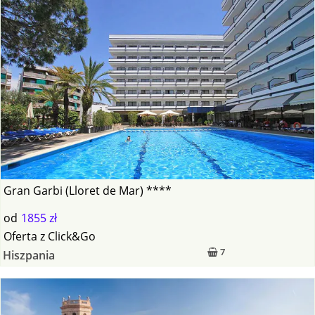
Gran Garbi (Lloret de Mar) ****
od
1855 zł
Oferta
z
Click&Go
7
Hiszpania