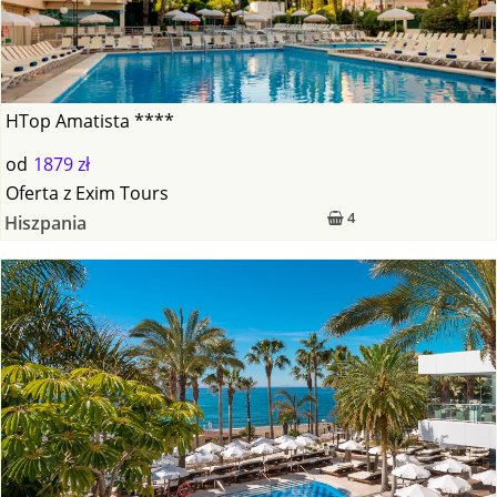
HTop Amatista ****
od
1879 zł
Oferta
z
Exim Tours
4
Hiszpania