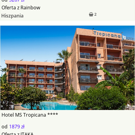
Oferta
z
Rainbow
2
Hiszpania
Hotel MS Tropicana ****
od
1879 zł
Oferta
z
ITAKA