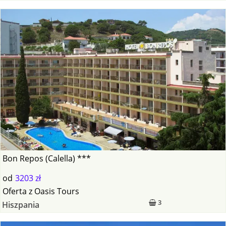
Bon Repos (Calella) ***
od
3203 zł
Oferta
z
Oasis Tours
3
Hiszpania