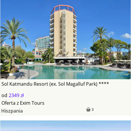
Sol Katmandu Resort (ex. Sol Magalluf Park) ****
od
2349 zł
Oferta
z
Exim Tours
3
Hiszpania