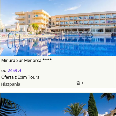
Minura Sur Menorca ****
od
2459 zł
Oferta
z
Exim Tours
3
Hiszpania