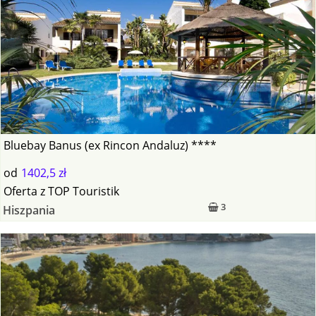
Bluebay Banus (ex Rincon Andaluz) ****
od
1402,5 zł
Oferta
z
TOP Touristik
3
Hiszpania