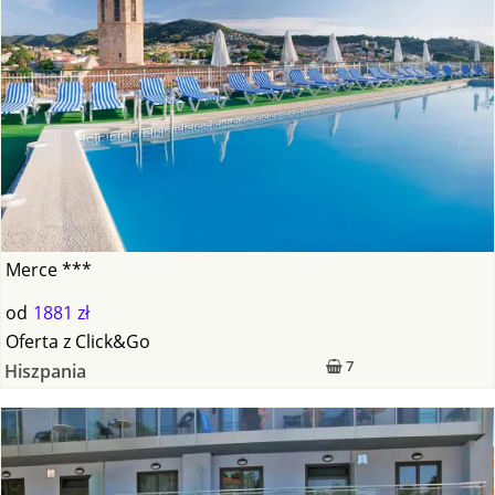
Merce ***
od
1881 zł
Oferta
z
Click&Go
7
Hiszpania