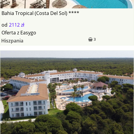
Bahia Tropical (Costa Del Sol) ****
od
2112 zł
Oferta
z
Easygo
3
Hiszpania