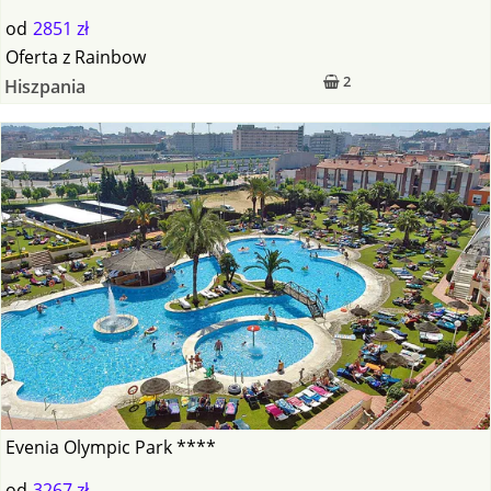
od
2851 zł
Oferta
z
Rainbow
2
Hiszpania
Evenia Olympic Park ****
od
3267 zł