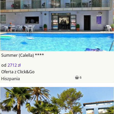
Summer (Calella) ****
od
2712 zł
Oferta
z
Click&Go
6
Hiszpania