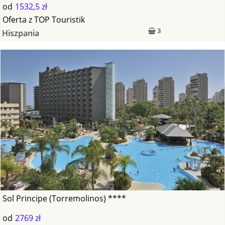
od
1532,5 zł
Oferta
z
TOP Touristik
3
Hiszpania
Sol Principe (Torremolinos) ****
od
2769 zł