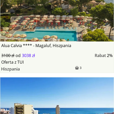
Alua Calvia **** - Magaluf, Hiszpania
3100 zł
od
3038 zł
Rabat
2%
Oferta
z
TUI
3
Hiszpania