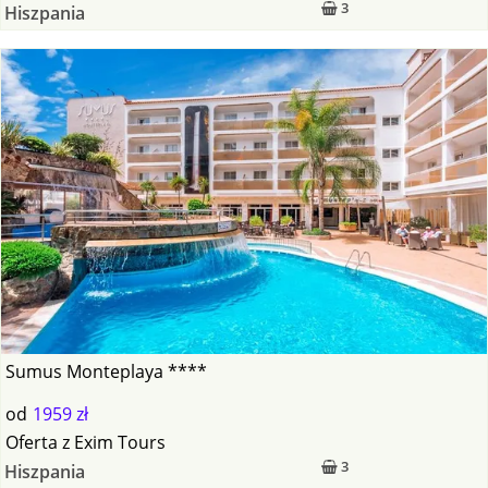
3
Hiszpania
Sumus Monteplaya ****
od
1959 zł
Oferta
z
Exim Tours
3
Hiszpania