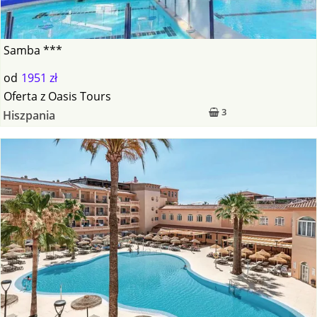
Samba ***
od
1951 zł
Oferta
z
Oasis Tours
3
Hiszpania