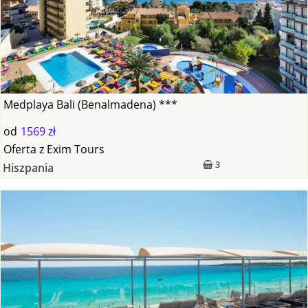
Medplaya Bali (Benalmadena) ***
od
1569 zł
Oferta
z
Exim Tours
3
Hiszpania