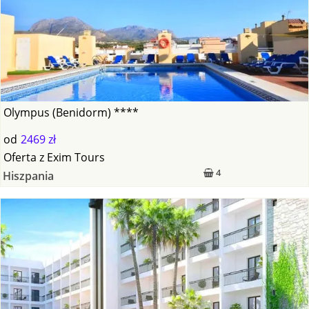
Olympus (Benidorm) ****
od
2469 zł
Oferta
z
Exim Tours
4
Hiszpania