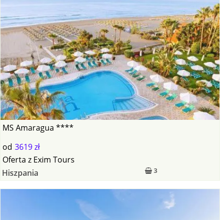
MS Amaragua ****
od
3619 zł
Oferta
z
Exim Tours
3
Hiszpania