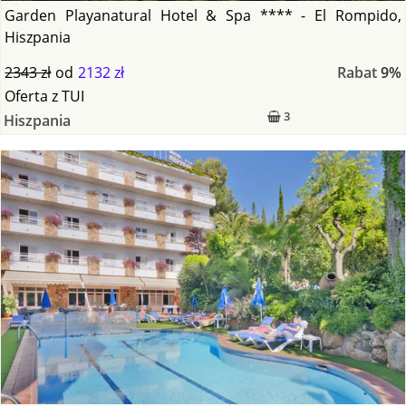
Garden Playanatural Hotel & Spa **** - El Rompido,
Hiszpania
2343 zł
od
2132 zł
Rabat
9%
Oferta
z
TUI
3
Hiszpania