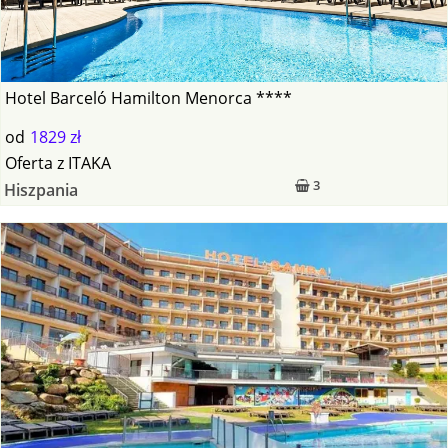
Hotel Barceló Hamilton Menorca ****
od
1829 zł
Oferta
z
ITAKA
3
Hiszpania