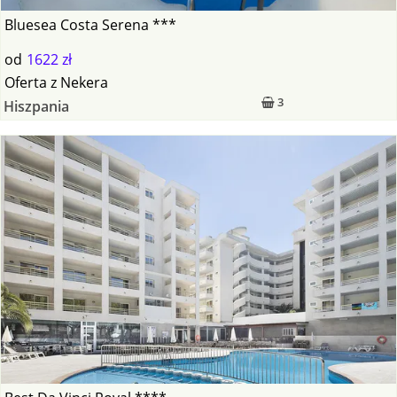
Bluesea Costa Serena ***
od
1622 zł
Oferta
z
Nekera
3
Hiszpania