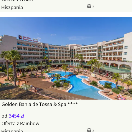
2
Hiszpania
Golden Bahia de Tossa & Spa ****
od
3454 zł
Oferta
z
Rainbow
2
Hiszpania