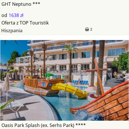
GHT Neptuno ***
od
1638 zł
Oferta
z
TOP Touristik
2
Hiszpania
Oasis Park Splash (ex. Serhs Park) ****