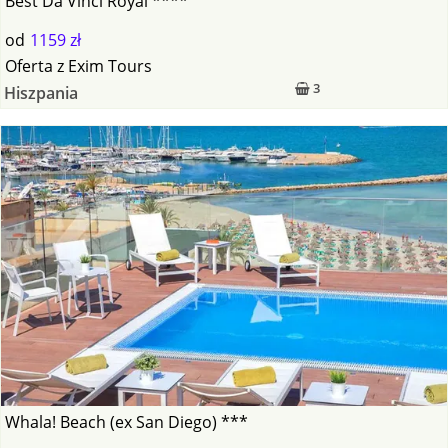
Best Da Vinci Royal ****
od
1159 zł
Oferta
z
Exim Tours
3
Hiszpania
Whala! Beach (ex San Diego) ***