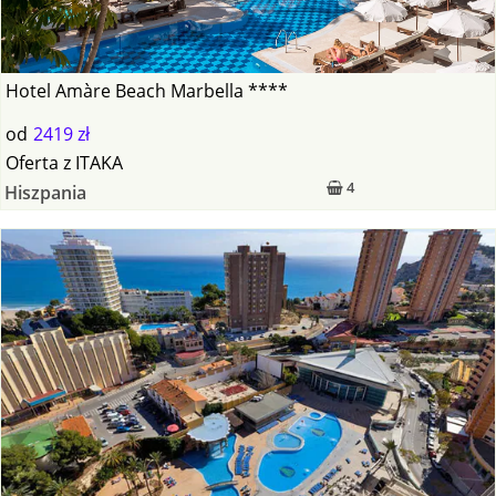
Hotel Amàre Beach Marbella ****
od
2419 zł
Oferta
z
ITAKA
4
Hiszpania