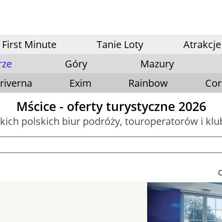
First Minute
Tanie Loty
Atrakcje
rze
Góry
Mazury
riverna
Exim
Rainbow
Cor
Mścice - oferty turystyczne 2026
tkich polskich biur podróży, touroperatorów i kl
C