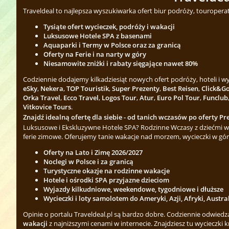
Traveldeal to najlepsza wyszukiwarka ofert biur podróży, touropera
Tysiąte ofert wycieczek, podróży i wakacji
Luksusowe Hotele SPA z basenami
Aquaparki i Termy w Polsce oraz za granicą
Oferty na Ferie i na narty w góry
Niesamowite zniżki i rabaty sięgające nawet 80%
Codziennie dodajemy kilkadziesiąt nowych ofert podróży, hoteli i 
eSky
,
Nekera
,
TOP Touristik
,
Super Prezenty
,
Best Reisen
,
Click&G
Orka Travel
,
Ecco Travel
,
Logos Tour
,
Atur
,
Euro Pol Tour
,
Funclub
Vitkovice Tours
.
Znajdź idealną ofertę dla siebie - od tanich wczasów po oferty Pre
Luksusowe i Ekskluzywne Hotele SPA? Rodzinne Wczasy z dziećmi w 
ferie zimowe. Oferujemy tanie wakacje nad morzem, wycieczki w gór
Oferty na Lato i Zimę 2026/2027
Noclegi w Polsce i za granicą
Turystyczne okazje na rodzinne wakacje
Hotele i ośrodki SPA przyjazne dzieciom
Wyjazdy kilkudniowe, weekendowe, tygodniowe i dłuższe
Wycieczki i loty samolotem do Ameryki, Azji, Afryki, Austra
Opinie o portalu Traveldeal.pl są bardzo dobre. Codziennie odwied
wakacji
z najniższymi cenami w internecie. Znajdziesz tu wycieczki k