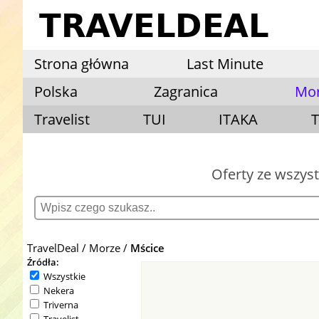
Strona główna
Last Minute
Polska
Zagranica
Mo
Travelist
TUI
ITAKA
T
Oferty ze wszys
TravelDeal
Morze
Mścice
Źródła:
Wszystkie
Nekera
Triverna