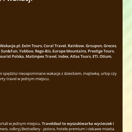
Wakacje.pl
,
Exim Tours
,
Coral Travel
,
Rainbow
,
Groupon
,
Grecos
,
,
Sun&Fun
,
Yobboo
,
Rego-Bis
,
Europe Mountains
,
Prestige Tours
,
ourist Polska
,
Matimpex Travel
,
Index
,
Atlas Tours
,
ETI
,
Otium
,
 spędzisz niezapomniane wakacje z dzieckiem, majówkę, urlop czy
rty travel w jednym miejscu.
ortali w jednym miejscu.
Traveldeal to wyszukiwarka wycieczek i
ess, odkryj Bestsellery - jeziora, hotele premium i ciekawe miasta.