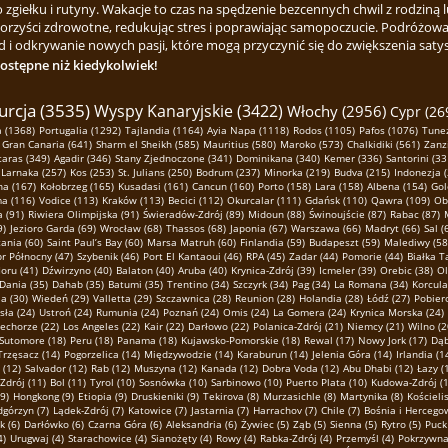
ełku i rutyny. Wakacje to czas na spędzenie bezcennych chwil z rodziną lu
korzyści zdrowotne, redukując stres i poprawiając samopoczucie. Podróżowa
 i odkrywanie nowych pasji, które mogą przyczynić się do zwiększenia satysfa
dostępne niż kiedykolwiek!
urcja (3535)
Wyspy Kanaryjskie (3422)
Włochy (2956)
Cypr (26
 (1368)
Portugalia (1292)
Tajlandia (1164)
Ayia Napa (1118)
Rodos (1105)
Pafos (1076)
Tunez
Gran Canaria (641)
Sharm el Sheikh (585)
Mauritius (580)
Maroko (573)
Chalkidiki (561)
Zanz
taras (349)
Agadir (346)
Stany Zjednoczone (341)
Dominikana (340)
Kemer (336)
Santorini (33
Larnaka (257)
Kos (253)
St. Julians (250)
Bodrum (237)
Minorka (219)
Budva (215)
Indonezja 
na (167)
Kołobrzeg (165)
Kusadasi (161)
Cancun (160)
Porto (158)
Lara (158)
Albena (154)
Gol
ma (116)
Vodice (113)
Kraków (113)
Becici (112)
Okurcalar (111)
Gdańsk (110)
Qawra (109)
Ob
 (91)
Riwiera Olimpijska (91)
Świeradów-Zdrój (89)
Midoun (88)
Świnoujście (87)
Rabac (87)
9)
Jezioro Garda (69)
Wrocław (68)
Thassos (68)
Japonia (67)
Warszawa (66)
Madryt (66)
Sal (
ania (60)
Saint Paul’s Bay (60)
Marsa Matruh (60)
Finlandia (59)
Budapeszt (59)
Malediwy (58
r Północny (47)
Szybenik (46)
Port El Kantaoui (46)
RPA (45)
Zadar (44)
Pomorie (44)
Białka T
oru (41)
Dźwirzyno (40)
Balaton (40)
Aruba (40)
Krynica-Zdrój (39)
Icmeler (39)
Orebic (38)
Ol
Dania (35)
Dahab (35)
Batumi (35)
Trentino (34)
Szczyrk (34)
Pag (34)
La Romana (34)
Korcula
a (30)
Wiedeń (29)
Valletta (29)
Szczawnica (28)
Reunion (28)
Holandia (28)
Łódź (27)
Pobier
sła (24)
Ustroń (24)
Rumunia (24)
Poznań (24)
Omis (24)
La Gomera (24)
Krynica Morska (24)
echorze (22)
Los Angeles (22)
Kair (22)
Darłowo (22)
Polanica-Zdrój (21)
Niemcy (21)
Wilno (2
Sutomore (18)
Peru (18)
Panama (18)
Kujawsko-Pomorskie (18)
Rewal (17)
Nowy Jork (17)
Dąb
Trzęsacz (14)
Pogorzelica (14)
Międzywodzie (14)
Karaburun (14)
Jelenia Góra (14)
Irlandia (1
 (12)
Salvador (12)
Rab (12)
Muszyna (12)
Kanada (12)
Dobra Voda (12)
Abu Dhabi (12)
Łazy (
Zdrój (11)
Bol (11)
Tyrol (10)
Sosnówka (10)
Sarbinowo (10)
Puerto Plata (10)
Kudowa-Zdrój (1
(9)
Hongkong (9)
Etiopia (9)
Druskieniki (9)
Tekirova (8)
Murzasichle (8)
Martynika (8)
Kościelis
górzyn (7)
Lądek-Zdrój (7)
Katowice (7)
Jastarnia (7)
Harrachov (7)
Chile (7)
Bośnia i Hercegow
 (6)
Darłówko (6)
Czarna Góra (6)
Aleksandria (6)
Żywiec (5)
Ząb (5)
Sienna (5)
Rytro (5)
Puck 
4)
Urugwaj (4)
Starachowice (4)
Sianożęty (4)
Rowy (4)
Rabka-Zdrój (4)
Przemyśl (4)
Pokrzywna