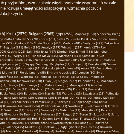
b przyjaciółmi, wzmacnianie więzi i tworzenie wspomnień na całe
nie rozwija umiejętności adaptacyjne, wzmacnia poczucie
kcji z życia.
96)
Kreta (2579)
Bułgaria (2565)
Egipt (2552)
Majorka (1890)
Słoneczny Brzeg
ja (946)
Costa del Sol (781)
Korfu (761)
Side (753)
Złote Piaski (747)
Costa Blanca
ibar (522)
Phuket (513)
Costa Dorada (484)
Madera (481)
Sardynia (427)
Zakynthos
1)
Bugibba (331)
Belek (330)
Antalya (317)
Wietnam (297)
Kenia (279)
Rzym
(209)
Czechy (202)
Bali (198)
Ibiza (197)
Djerba (192)
Rimini (188)
Mellieha
em (149)
Węgry (147)
Riviera Maya (146)
Marmaris (141)
Costa de la Luz
zor (108)
Stambuł (107)
Nessebar (103)
Słowenia (101)
Mykonos (100)
Kefalonia
Międzyzdroje (83)
Wyspy Zielonego Przylądka (81)
Gruzja (81)
Brazylia (80)
Samos
65)
Mahdia (65)
Jamajka (65)
Makarska (64)
Bibione (63)
Azory (63)
Costa Almeria
)
Mielno (56)
Rio de Janeiro (55)
Emiraty Arabskie (52)
Londyn (50)
Evia
atrzańska (44)
Wenecja (43)
Konakli (43)
Fethiye (43)
Łeba (42)
Mediolan
udeniz (38)
Mazowieckie (38)
Litwa (38)
Singapur (37)
Peloponez (37)
Macedonia
 (34)
Hawaje (34)
Szwecja (33)
Małopolskie (33)
Manavgat (33)
Avsallar
owo (27)
Didim (27)
Uzbekistan (25)
Mrzeżyno (25)
Kotor (25)
Kostaryka
Baska Voda (24)
Barbados (24)
Śląskie (23)
Walencja (23)
Szwajcaria (23)
Polinezja
0)
Slano (20)
Rovinj (20)
Opolskie (20)
Novigrad (20)
Naksos (20)
Kundu (20)
Bar
ki (17)
Ciechocinek (17)
Pomorskie (16)
Olsztyn (16)
Kopenhaga (16)
Ustka
4)
Bukowina Tatrzańska (14)
Wielkopolskie (13)
Skiathos (13)
Petrcane (13)
Ozdere
11)
Wieliczka (11)
Ulcinj (11)
Samana (11)
Nałęczów (11)
Marsylia (11)
Katerini
0)
Ekwador (10)
Dublin (10)
Bydgoszcz (10)
Burgas (10)
Toruń (9)
Szczecin (9)
Santo
ko (8)
Jarnołtówek (8)
Hel (8)
Golden Bay (8)
Boa Vista (8)
Łotwa (7)
Zawoja
ina (7)
Białystok (7)
Azerbejdżan (7)
Świętokrzyskie (6)
Umag (6)
Podstrana
(5)
Polańczyk (5)
Muskat (5)
Lubelskie (5)
Kąty Rybackie (5)
Kielce (5)
Kavarna
 (4)
Mścice (4)
Milówka (4)
Kowary (4)
Korbielów (4)
Kambodża (4)
Długopole-Zdrój