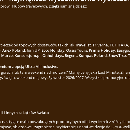
torów i klubów travelowych. Dzięki nam znajdziesz:
wycieczek od topowych dostawców takich jak
Travelist
,
Triverna
,
TUI
,
ITAKA
,
o
,
Anex Poland
,
Join UP
,
Ecco Holiday
,
Oasis Tours
,
Prima Holiday
,
Easygo
,
Marco
,
Konsorcjum.pl
,
Onholidays
,
Regent
,
Kompas Poland
,
SnowTrex
,
T
mium z opcją Ultra All Inclusive.
górach lub tani weekend nad morzem? Mamy ceny jak z Last Minute. Z nami
y, święta, weekend majowy, Sylwester 2026/2027. Wszystkie promocyjne ofe
lii i innych zakątków świata
za nas tyiące osób poszukujących promocyjnych ofert wycieczek z różnych p
rajowe, objazdowe i zagraniczne. Wybierz się z nami we dwoje do SPA & Welln