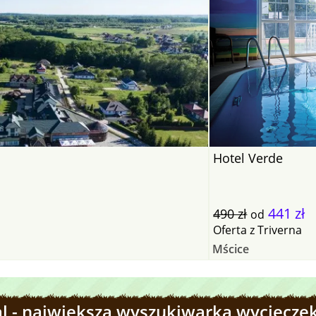
Hotel Verde
441 zł
490 zł
od
Oferta
z
Triverna
Mścice
l - największa wyszukiwarka wycieczek