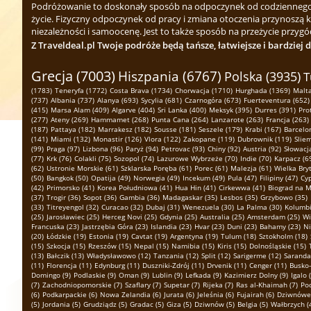
Podróżowanie to doskonały sposób na odpoczynek od codziennego zgi
życie. Fizyczny odpoczynek od pracy i zmiana otoczenia przynoszą 
niezależności i samoocenę. Jest to także sposób na przeżycie przygód
Z Traveldeal.pl Twoje podróże będą tańsze, łatwiejsze i bardziej 
Grecja (7003)
Hiszpania (6767)
Polska (3935)
T
(1783)
Teneryfa (1772)
Costa Brava (1734)
Chorwacja (1710)
Hurghada (1369)
Malta
(737)
Albania (737)
Alanya (693)
Sycylia (681)
Czarnogóra (673)
Fuerteventura (652)
(415)
Marsa Alam (409)
Algarve (404)
Sri Lanka (400)
Meksyk (395)
Durres (391)
Pro
(277)
Ateny (269)
Hammamet (268)
Punta Cana (264)
Lanzarote (263)
Francja (263)
(187)
Pattaya (182)
Marrakesz (182)
Sousse (181)
Seszele (179)
Krabi (167)
Barcelo
(141)
Miami (132)
Monastir (126)
Vlora (122)
Zakopane (119)
Dubrownik (119)
Slie
(99)
Praga (97)
Lizbona (96)
Paryż (94)
Petrovac (93)
Chiny (92)
Austria (92)
Słowacja
(77)
Krk (76)
Colakli (75)
Sozopol (74)
Lazurowe Wybrzeże (70)
Indie (70)
Karpacz (6
(62)
Ustronie Morskie (61)
Szklarska Poręba (61)
Porec (61)
Malezja (61)
Wielka Bryt
(50)
Bangkok (50)
Opatija (49)
Norwegia (49)
Incekum (49)
Pula (47)
Filipiny (47)
Cyp
(42)
Primorsko (41)
Korea Południowa (41)
Hua Hin (41)
Cirkewwa (41)
Biograd na M
(37)
Trogir (36)
Sopot (36)
Gambia (36)
Madagaskar (35)
Lesbos (35)
Grzybowo (35)
(33)
Titreyengol (32)
Curacao (32)
Dubaj (31)
Wenezuela (30)
La Palma (30)
Kolumbi
(25)
Jarosławiec (25)
Herceg Novi (25)
Gdynia (25)
Australia (25)
Amsterdam (25)
Wi
Francuska (23)
Jastrzębia Góra (23)
Islandia (23)
Hvar (23)
Duni (23)
Bahamy (23)
Ni
(20)
Łódzkie (19)
Estonia (19)
Cavtat (19)
Argentyna (19)
Tulum (18)
Sztokholm (18)
(15)
Szkocja (15)
Rzeszów (15)
Nepal (15)
Namibia (15)
Kiris (15)
Dolnośląskie (15)
(13)
Bałczik (13)
Władysławowo (12)
Tanzania (12)
Split (12)
Sarigerme (12)
Saranda
(11)
Florencja (11)
Edynburg (11)
Duszniki-Zdrój (11)
Drvenik (11)
Cenger (11)
Busko-
Domingo (9)
Podlaskie (9)
Oman (9)
Lublin (9)
Lefkada (9)
Kazimierz Dolny (9)
Igalo 
(7)
Zachodniopomorskie (7)
Szaflary (7)
Supetar (7)
Rijeka (7)
Ras al-Khaimah (7)
Pod
(6)
Podkarpackie (6)
Nowa Zelandia (6)
Jurata (6)
Jeleśnia (6)
Fujairah (6)
Dziwnówek
(5)
Jordania (5)
Grudziądz (5)
Gradac (5)
Giza (5)
Dziwnów (5)
Belgia (5)
Wałbrzych (