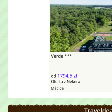
Verde ***
1794,5 zł
od
Oferta
z
Nekera
Mścice
Traveldea