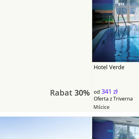
Hotel Verde
Rabat
30%
341 zł
od
Oferta
z
Triverna
Mścice