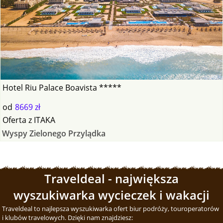
Hotel Riu Palace Boavista *****
od
8669 zł
Oferta
z
ITAKA
Wyspy Zielonego Przylądka
Traveldeal - największa
wyszukiwarka wycieczek i wakacji
Traveldeal to najlepsza wyszukiwarka ofert biur podróży, touroperatorów
i klubów travelowych. Dzięki nam znajdziesz: