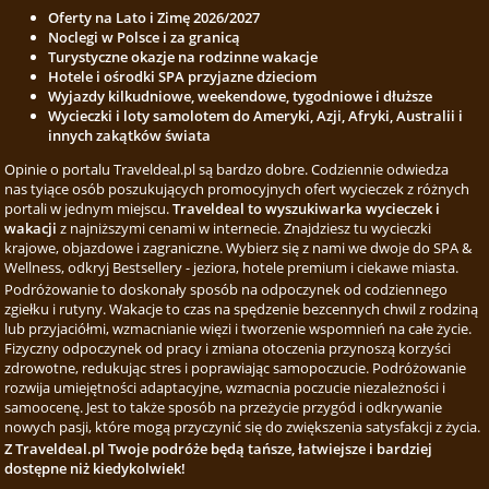
Oferty na Lato i Zimę 2026/2027
Noclegi w Polsce i za granicą
Turystyczne okazje na rodzinne wakacje
Hotele i ośrodki SPA przyjazne dzieciom
Wyjazdy kilkudniowe, weekendowe, tygodniowe i dłuższe
Wycieczki i loty samolotem do Ameryki, Azji, Afryki, Australii i
innych zakątków świata
Opinie o portalu Traveldeal.pl są bardzo dobre. Codziennie odwiedza
nas tyiące osób poszukujących promocyjnych ofert wycieczek z różnych
portali w jednym miejscu.
Traveldeal to wyszukiwarka wycieczek i
wakacji
z najniższymi cenami w internecie. Znajdziesz tu wycieczki
krajowe, objazdowe i zagraniczne. Wybierz się z nami we dwoje do SPA &
Wellness, odkryj Bestsellery - jeziora, hotele premium i ciekawe miasta.
Podróżowanie to doskonały sposób na odpoczynek od codziennego
zgiełku i rutyny. Wakacje to czas na spędzenie bezcennych chwil z rodziną
lub przyjaciółmi, wzmacnianie więzi i tworzenie wspomnień na całe życie.
Fizyczny odpoczynek od pracy i zmiana otoczenia przynoszą korzyści
zdrowotne, redukując stres i poprawiając samopoczucie. Podróżowanie
rozwija umiejętności adaptacyjne, wzmacnia poczucie niezależności i
samoocenę. Jest to także sposób na przeżycie przygód i odkrywanie
nowych pasji, które mogą przyczynić się do zwiększenia satysfakcji z życia.
Z Traveldeal.pl Twoje podróże będą tańsze, łatwiejsze i bardziej
dostępne niż kiedykolwiek!