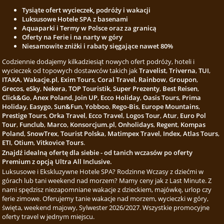
Tysiąte ofert wycieczek, podróży i wakacji
Luksusowe Hotele SPA z basenami
Aquaparki i Termy w Polsce oraz za granicą
Oferty na Ferie i na narty w góry
Niesamowite zniżki i rabaty sięgające nawet 80%
Codziennie dodajemy kilkadziesiąt nowych ofert podróży, hoteli i
wycieczek od topowych dostawców takich jak
Travelist
,
Triverna
,
TUI
,
ITAKA
,
Wakacje.pl
,
Exim Tours
,
Coral Travel
,
Rainbow
,
Groupon
,
Grecos
,
eSky
,
Nekera
,
TOP Touristik
,
Super Prezenty
,
Best Reisen
,
Click&Go
,
Anex Poland
,
Join UP
,
Ecco Holiday
,
Oasis Tours
,
Prima
Holiday
,
Easygo
,
Sun&Fun
,
Yobboo
,
Rego-Bis
,
Europe Mountains
,
Prestige Tours
,
Orka Travel
,
Ecco Travel
,
Logos Tour
,
Atur
,
Euro Pol
Tour
,
Funclub
,
Marco
,
Konsorcjum.pl
,
Onholidays
,
Regent
,
Kompas
Poland
,
SnowTrex
,
Tourist Polska
,
Matimpex Travel
,
Index
,
Atlas Tours
,
ETI
,
Otium
,
Vitkovice Tours
.
Znajdź idealną ofertę dla siebie - od tanich wczasów po oferty
Premium z opcją Ultra All Inclusive.
Luksusowe i Ekskluzywne Hotele SPA? Rodzinne Wczasy z dziećmi w
górach lub tani weekend nad morzem? Mamy ceny jak z Last Minute. Z
nami spędzisz niezapomniane wakacje z dzieckiem, majówkę, urlop czy
ferie zimowe. Oferujemy tanie wakacje nad morzem, wycieczki w góry,
święta, weekend majowy, Sylwester 2026/2027. Wszystkie promocyjne
oferty travel w jednym miejscu.