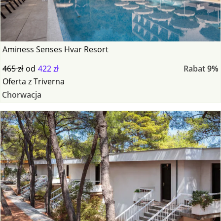
Aminess Senses Hvar Resort
465 zł
od
422 zł
Rabat
9%
Oferta
z
Triverna
Chorwacja