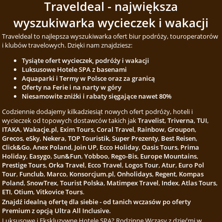
Traveldeal - największa
wyszukiwarka wycieczek i wakacji
Traveldeal to najlepsza wyszukiwarka ofert biur podróży, touroperatorów
i klubów travelowych. Dzięki nam znajdziesz:
Tysiąte ofert wycieczek, podróży i wakacji
Luksusowe Hotele SPA z basenami
Aquaparki i Termy w Polsce oraz za granicą
Oferty na Ferie i na narty w góry
Niesamowite zniżki i rabaty sięgające nawet 80%
Codziennie dodajemy kilkadziesiąt nowych ofert podróży, hoteli i
wycieczek od topowych dostawców takich jak
Travelist
,
Triverna
,
TUI
,
ITAKA
,
Wakacje.pl
,
Exim Tours
,
Coral Travel
,
Rainbow
,
Groupon
,
Grecos
,
eSky
,
Nekera
,
TOP Touristik
,
Super Prezenty
,
Best Reisen
,
Click&Go
,
Anex Poland
,
Join UP
,
Ecco Holiday
,
Oasis Tours
,
Prima
Holiday
,
Easygo
,
Sun&Fun
,
Yobboo
,
Rego-Bis
,
Europe Mountains
,
Prestige Tours
,
Orka Travel
,
Ecco Travel
,
Logos Tour
,
Atur
,
Euro Pol
Tour
,
Funclub
,
Marco
,
Konsorcjum.pl
,
Onholidays
,
Regent
,
Kompas
Poland
,
SnowTrex
,
Tourist Polska
,
Matimpex Travel
,
Index
,
Atlas Tours
,
ETI
,
Otium
,
Vitkovice Tours
.
Znajdź idealną ofertę dla siebie - od tanich wczasów po oferty
Premium z opcją Ultra All Inclusive.
Luksusowe i Ekskluzywne Hotele SPA? Rodzinne Wczasy z dziećmi w