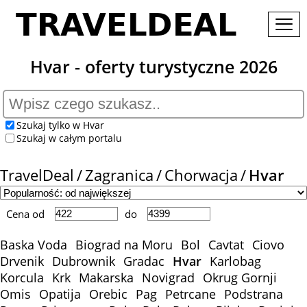
Hvar - oferty turystyczne 2026
Szukaj tylko w Hvar
Szukaj w całym portalu
TravelDeal
Zagranica
Chorwacja
Hvar
Cena od
do
Baska Voda
Biograd na Moru
Bol
Cavtat
Ciovo
Drvenik
Dubrownik
Gradac
Hvar
Karlobag
Korcula
Krk
Makarska
Novigrad
Okrug Gornji
Omis
Opatija
Orebic
Pag
Petrcane
Podstrana