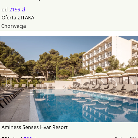
od
2199 zł
Oferta
z
ITAKA
Chorwacja
Aminess Senses Hvar Resort