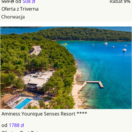
559 zł
od
508 zł
Rabat
9%
Oferta
z
Triverna
Chorwacja
Aminess Younique Senses Resort ****
od
1788 zł