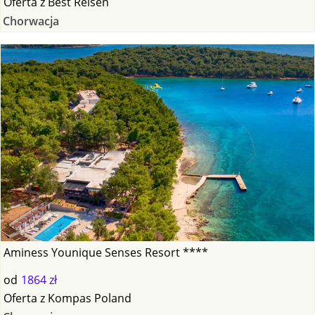
Oferta
z
Best Reisen
Chorwacja
Aminess Younique Senses Resort ****
od
1864 zł
Oferta
z
Kompas Poland