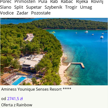
Porec
Primosten
Pula
Rab
Rabac
Rijeka
Rovinj
Slano
Split
Supetar
Szybenik
Trogir
Umag
Vodice
Zadar
Pozostałe
Aminess Younique Senses Resort ****
od
2741,5 zł
Oferta
z
Rainbow