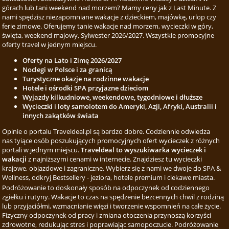
górach lub tani weekend nad morzem? Mamy ceny jak z Last Minute. Z
nami spędzisz niezapomniane wakacje z dzieckiem, majówkę, urlop czy
ferie zimowe. Oferujemy tanie wakacje nad morzem, wycieczki w góry,
święta, weekend majowy, Sylwester 2026/2027. Wszystkie promocyjne
oferty travel w jednym miejscu.
Oferty na Lato i Zimę 2026/2027
Noclegi w Polsce i za granicą
Turystyczne okazje na rodzinne wakacje
Hotele i ośrodki SPA przyjazne dzieciom
Wyjazdy kilkudniowe, weekendowe, tygodniowe i dłuższe
Wycieczki i loty samolotem do Ameryki, Azji, Afryki, Australii i
innych zakątków świata
Opinie o portalu Traveldeal.pl są bardzo dobre. Codziennie odwiedza
nas tyiące osób poszukujących promocyjnych ofert wycieczek z różnych
portali w jednym miejscu.
Traveldeal to wyszukiwarka wycieczek i
wakacji
z najniższymi cenami w internecie. Znajdziesz tu wycieczki
krajowe, objazdowe i zagraniczne. Wybierz się z nami we dwoje do SPA &
Wellness, odkryj Bestsellery - jeziora, hotele premium i ciekawe miasta.
Podróżowanie to doskonały sposób na odpoczynek od codziennego
zgiełku i rutyny. Wakacje to czas na spędzenie bezcennych chwil z rodziną
lub przyjaciółmi, wzmacnianie więzi i tworzenie wspomnień na całe życie.
Fizyczny odpoczynek od pracy i zmiana otoczenia przynoszą korzyści
zdrowotne, redukując stres i poprawiając samopoczucie. Podróżowanie