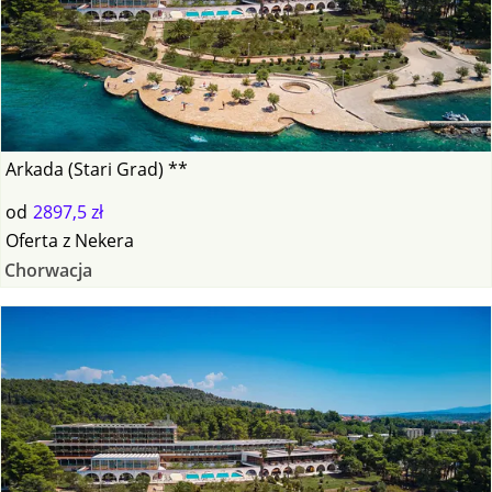
Arkada (Stari Grad) **
od
2897,5 zł
Oferta
z
Nekera
Chorwacja