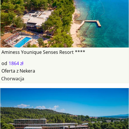
Aminess Younique Senses Resort ****
od
1864 zł
Oferta
z
Nekera
Chorwacja