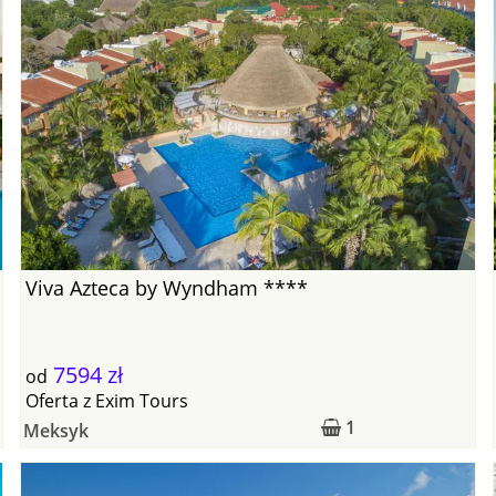
Viva Azteca by Wyndham ****
7594 zł
od
Oferta
z
Exim Tours
1
Meksyk