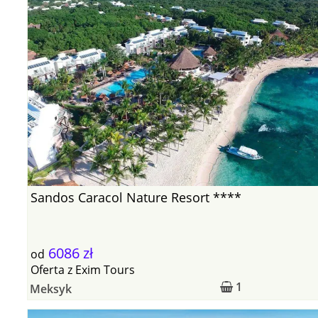
Sandos Caracol Nature Resort ****
6086 zł
od
Oferta
z
Exim Tours
1
Meksyk