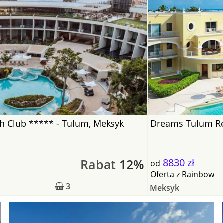
h Club ***** - Tulum, Meksyk
Dreams Tulum Re
Rabat
12%
8830 zł
od
Oferta
z
Rainbow
3
Meksyk