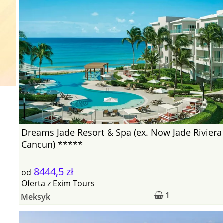
Dreams Jade Resort & Spa (ex. Now Jade Riviera
Cancun) *****
8444,5 zł
od
Oferta
z
Exim Tours
1
Meksyk