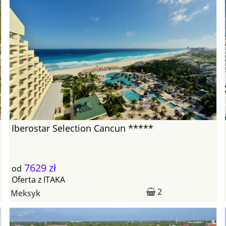
Iberostar Selection Cancun *****
7629 zł
od
Oferta
z
ITAKA
2
Meksyk