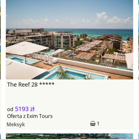
The Reef 28 *****
5193 zł
od
Oferta
z
Exim Tours
1
Meksyk