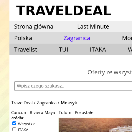
Strona główna
Last Minute
Polska
Zagranica
Mo
Travelist
TUI
ITAKA
W
Oferty ze wszys
TravelDeal
Zagranica
Meksyk
Cancun
Riviera Maya
Tulum
Pozostałe
Źródła:
Wszystkie
ITAKA