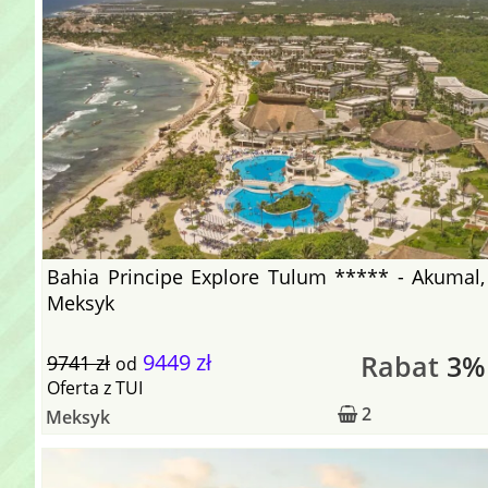
Bahia Principe Explore Tulum ***** - Akumal,
Meksyk
9449 zł
Rabat
3%
9741 zł
od
Oferta
z
TUI
2
Meksyk