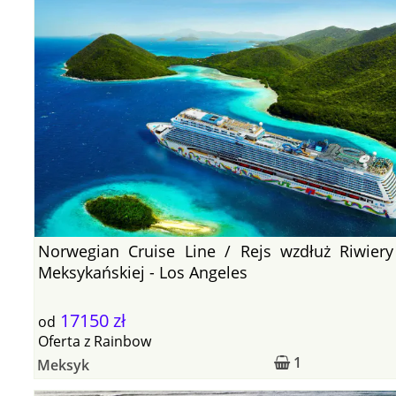
Norwegian Cruise Line / Rejs wzdłuż Riwiery
Meksykańskiej - Los Angeles
17150 zł
od
Oferta
z
Rainbow
1
Meksyk