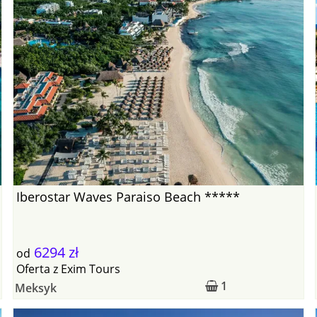
Iberostar Waves Paraiso Beach *****
6294 zł
od
Oferta
z
Exim Tours
1
Meksyk