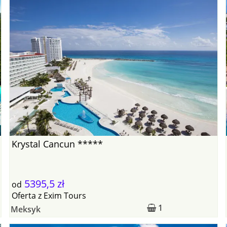
Krystal Cancun *****
5395,5 zł
od
Oferta
z
Exim Tours
1
Meksyk