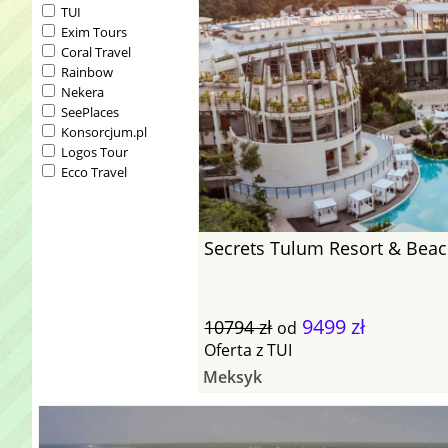
TUI
Exim Tours
Coral Travel
Rainbow
Nekera
SeePlaces
Konsorcjum.pl
Logos Tour
Ecco Travel
Secrets Tulum Resort & Beac
9499 zł
10794 zł
od
Oferta
z
TUI
Meksyk