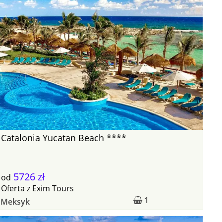
Catalonia Yucatan Beach ****
5726 zł
od
Oferta
z
Exim Tours
1
Meksyk