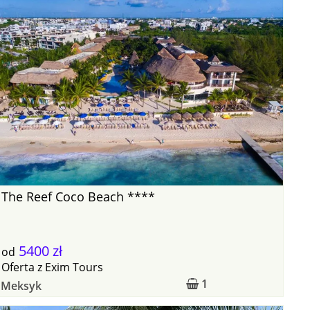
The Reef Coco Beach ****
5400 zł
od
Oferta
z
Exim Tours
1
Meksyk