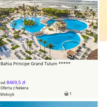
Bahia Principe Grand Tulum *****
8469,5 zł
od
Oferta
z
Nekera
1
Meksyk