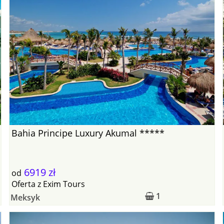
Bahia Principe Luxury Akumal *****
6919 zł
od
Oferta
z
Exim Tours
1
Meksyk