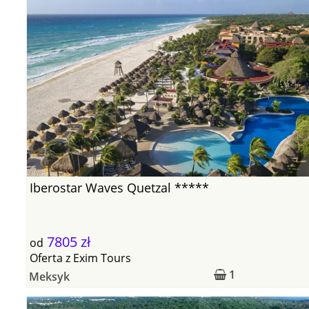
Iberostar Waves Quetzal *****
7805 zł
od
Oferta
z
Exim Tours
1
Meksyk