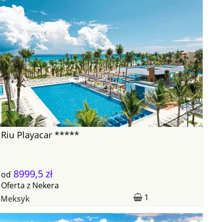
Riu Playacar *****
8999,5 zł
od
Oferta
z
Nekera
1
Meksyk