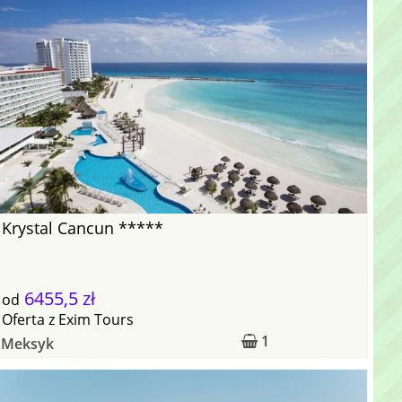
Krystal Cancun *****
6455,5 zł
od
Oferta
z
Exim Tours
1
Meksyk