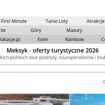
First Minute
Tanie Loty
Atrakcje
rze
Góry
Mazury
akacje.pl
Exim
Rainbow
C
Meksyk - oferty turystyczne 2026
tkich polskich biur podróży, touroperatorów i kl
C