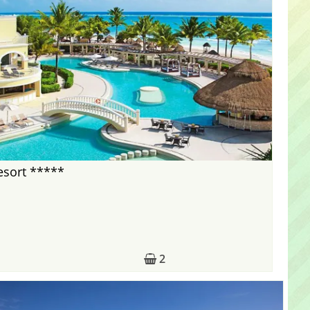
sort *****
2