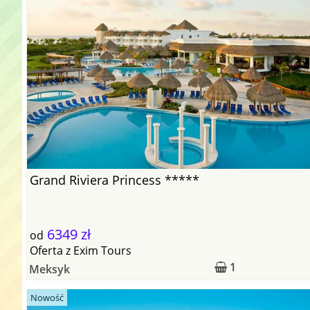
Grand Riviera Princess *****
6349 zł
od
Oferta
z
Exim Tours
1
Meksyk
Nowość