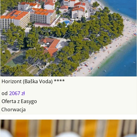
Horizont (Baška Voda) ****
od
2067 zł
Oferta
z
Easygo
Chorwacja