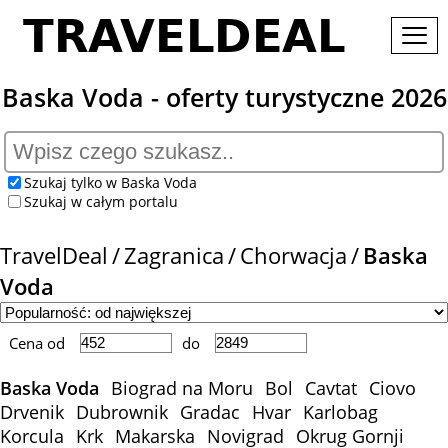
Baska Voda - oferty turystyczne 2026
Szukaj tylko w Baska Voda
Szukaj w całym portalu
TravelDeal
Zagranica
Chorwacja
Baska
Voda
Cena od
do
Baska Voda
Biograd na Moru
Bol
Cavtat
Ciovo
Drvenik
Dubrownik
Gradac
Hvar
Karlobag
Korcula
Krk
Makarska
Novigrad
Okrug Gornji