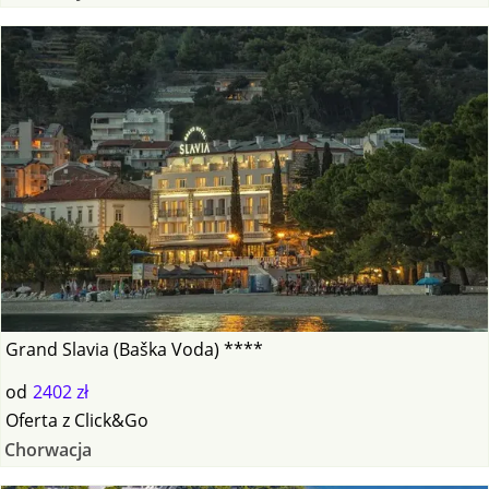
Grand Slavia (Baška Voda) ****
od
2402 zł
Oferta
z
Click&Go
Chorwacja