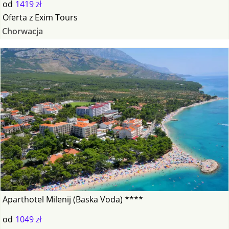
od
1419 zł
Oferta
z
Exim Tours
Chorwacja
Aparthotel Milenij (Baska Voda) ****
od
1049 zł