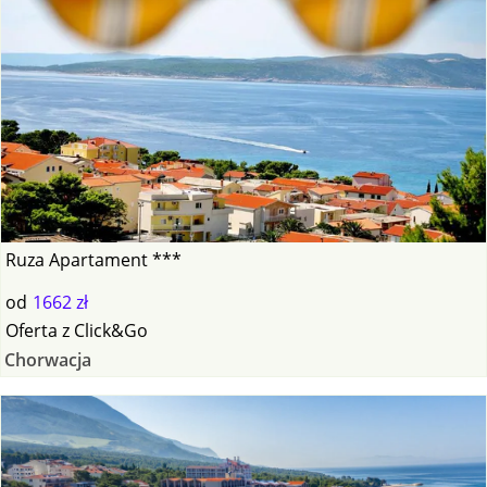
Ruza Apartament ***
od
1662 zł
Oferta
z
Click&Go
Chorwacja