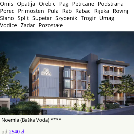
Omis
Opatija
Orebic
Pag
Petrcane
Podstrana
Porec
Primosten
Pula
Rab
Rabac
Rijeka
Rovinj
Slano
Split
Supetar
Szybenik
Trogir
Umag
Vodice
Zadar
Pozostałe
Noemia (Baška Voda) ****
od
2540 zł