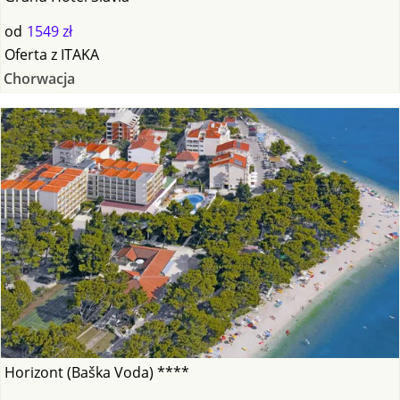
od
1549 zł
Oferta
z
ITAKA
Chorwacja
Horizont (Baška Voda) ****