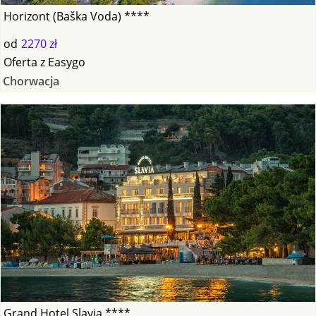
Horizont (Baška Voda) ****
od
2270 zł
Oferta
z
Easygo
Chorwacja
Grand Hotel Slavia ****