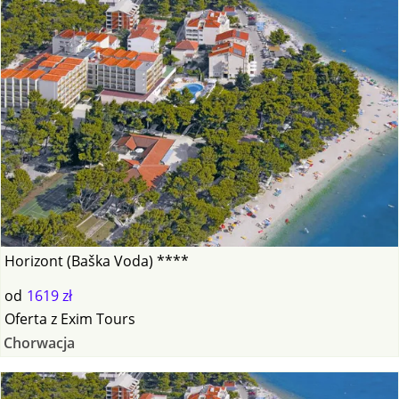
Horizont (Baška Voda) ****
od
1619 zł
Oferta
z
Exim Tours
Chorwacja