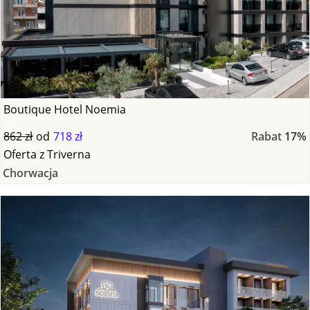
Boutique Hotel Noemia
862 zł
od
718 zł
Rabat
17%
Oferta
z
Triverna
Chorwacja