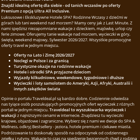
Znajdź idealną ofertę dla siebie - od tanich wczasów po oferty
Premium z opcją Ultra All Inclusive.
Luksusowe i Ekskluzywne Hotele SPA? Rodzinne Wczasy z dziećmi w
górach lub tani weekend nad morzem? Mamy ceny jak z Last Minute. Z
nami spędzisz niezapomniane wakacje z dzieckiem, majówkę, urlop czy
ferie zimowe. Oferujemy tanie wakacje nad morzem, wycieczki w góry,
święta, weekend majowy, Sylwester 2026/2027. Wszystkie promocyjne
oferty travel w jednym miejscu.
Oferty na Lato i Zimę 2026/2027
Noclegi w Polsce i za granicą
Turystyczne okazje na rodzinne wakacje
Hotele i ośrodki SPA przyjazne dzieciom
Wyjazdy kilkudniowe, weekendowe, tygodniowe i dłuższe
Wycieczki i loty samolotem do Ameryki, Azji, Afryki, Australii i
innych zakątków świata
Opinie o portalu Traveldeal.pl są bardzo dobre. Codziennie odwiedza
nas tyiące osób poszukujących promocyjnych ofert wycieczek z różnych
portali w jednym miejscu.
Traveldeal to wyszukiwarka wycieczek i
wakacji
z najniższymi cenami w internecie. Znajdziesz tu wycieczki
krajowe, objazdowe i zagraniczne. Wybierz się z nami we dwoje do SPA &
Wellness, odkryj Bestsellery - jeziora, hotele premium i ciekawe miasta.
Podróżowanie to doskonały sposób na odpoczynek od codziennego
zgiełku i rutyny. Wakacje to czas na spędzenie bezcennych chwil z rodziną