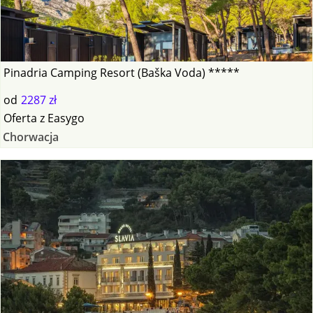
Pinadria Camping Resort (Baška Voda) *****
od
2287 zł
Oferta
z
Easygo
Chorwacja