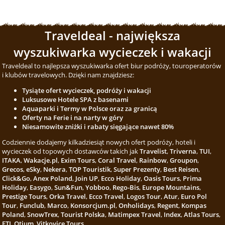
Traveldeal - największa
wyszukiwarka wycieczek i wakacji
Traveldeal to najlepsza wyszukiwarka ofert biur podróży, touroperatorów
i klubów travelowych. Dzięki nam znajdziesz:
Tysiąte ofert wycieczek, podróży i wakacji
Luksusowe Hotele SPA z basenami
Aquaparki i Termy w Polsce oraz za granicą
Oferty na Ferie i na narty w góry
Niesamowite zniżki i rabaty sięgające nawet 80%
Codziennie dodajemy kilkadziesiąt nowych ofert podróży, hoteli i
wycieczek od topowych dostawców takich jak
Travelist
,
Triverna
,
TUI
,
ITAKA
,
Wakacje.pl
,
Exim Tours
,
Coral Travel
,
Rainbow
,
Groupon
,
Grecos
,
eSky
,
Nekera
,
TOP Touristik
,
Super Prezenty
,
Best Reisen
,
Click&Go
,
Anex Poland
,
Join UP
,
Ecco Holiday
,
Oasis Tours
,
Prima
Holiday
,
Easygo
,
Sun&Fun
,
Yobboo
,
Rego-Bis
,
Europe Mountains
,
Prestige Tours
,
Orka Travel
,
Ecco Travel
,
Logos Tour
,
Atur
,
Euro Pol
Tour
,
Funclub
,
Marco
,
Konsorcjum.pl
,
Onholidays
,
Regent
,
Kompas
Poland
,
SnowTrex
,
Tourist Polska
,
Matimpex Travel
,
Index
,
Atlas Tours
,
ETI
,
Otium
,
Vitkovice Tours
.