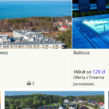
ness
Balticus
129 zł
159 zł
od
Oferta
z
Triverna
2
Jarosławiec