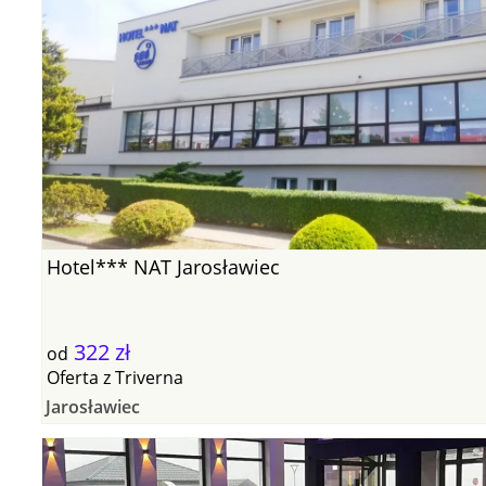
Hotel*** NAT Jarosławiec
322 zł
od
Oferta
z
Triverna
Jarosławiec