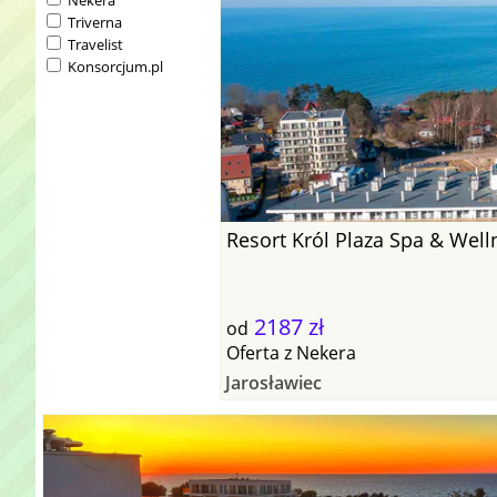
Nekera
Triverna
Travelist
Konsorcjum.pl
Resort Król Plaza Spa & Well
2187 zł
od
Oferta
z
Nekera
Jarosławiec