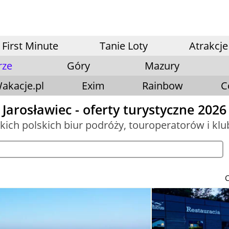
First Minute
Tanie Loty
Atrakcje
rze
Góry
Mazury
akacje.pl
Exim
Rainbow
C
Jarosławiec - oferty turystyczne 2026
tkich polskich biur podróży, touroperatorów i kl
C