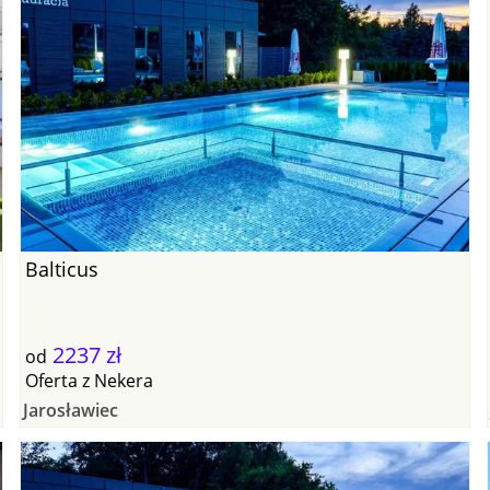
Balticus
2237 zł
od
Oferta
z
Nekera
Jarosławiec