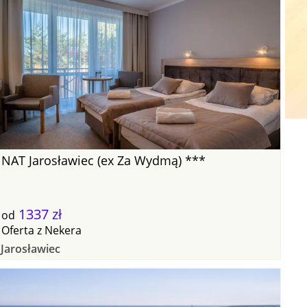
NAT Jarosławiec (ex Za Wydmą) ***
1337 zł
od
Oferta
z
Nekera
Jarosławiec