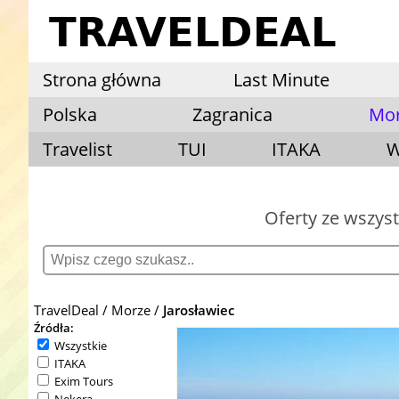
Strona główna
Last Minute
Polska
Zagranica
Mo
Travelist
TUI
ITAKA
W
Oferty ze wszys
TravelDeal
Morze
Jarosławiec
Źródła:
Wszystkie
ITAKA
Exim Tours