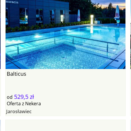
Balticus
529,5 zł
od
Oferta
z
Nekera
Jarosławiec