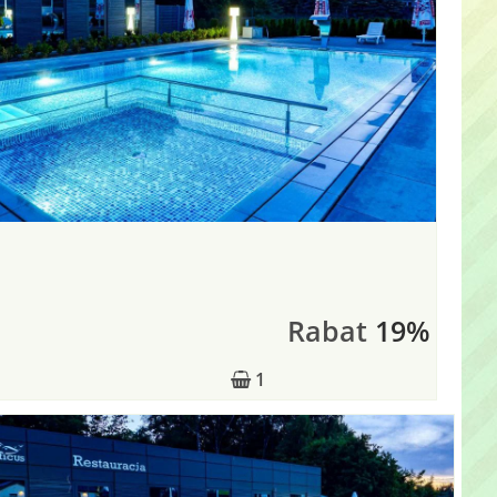
Rabat
19%
1