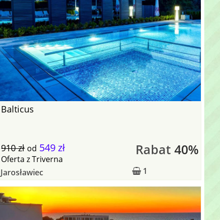
Balticus
549 zł
Rabat
40%
910 zł
od
Oferta
z
Triverna
1
Jarosławiec