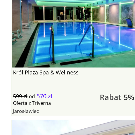
Król Plaza Spa & Wellness
570 zł
Rabat
5%
599 zł
od
Oferta
z
Triverna
Jarosławiec