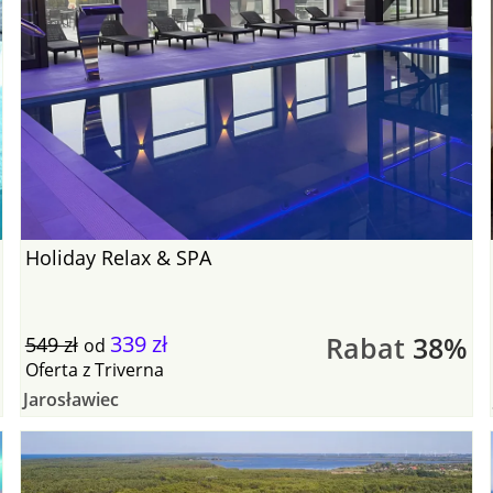
Holiday Relax & SPA
339 zł
Rabat
38%
549 zł
od
Oferta
z
Triverna
Jarosławiec