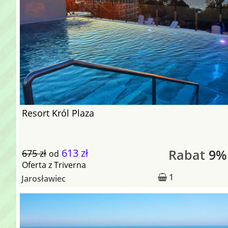
Resort Król Plaza
613 zł
Rabat
9%
675 zł
od
Oferta
z
Triverna
1
Jarosławiec