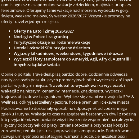
nami spędzisz niezapomniane wakacje z dzieckiem, majówkę, urlop czy
ferie zimowe. Oferujemy tanie wakacje nad morzem, wycieczki w góry,
święta, weekend majowy, Sylwester 2026/2027. Wszystkie promocyjne
oferty travel w jednym miejscu.
Oferty na Lato i Zimę 2026/2027
Noclegi w Polsce i za granicą
Turystyczne okazje na rodzinne wakacje
Hotele i ośrodki SPA przyjazne dzieciom
Wyjazdy kilkudniowe, weekendowe, tygodniowe i dłuższe
Wycieczki i loty samolotem do Ameryki, Azji, Afryki, Australii i
innych zakątków świata
Opinie o portalu Traveldeal.pl są bardzo dobre. Codziennie odwiedza
nas tyiące osób poszukujących promocyjnych ofert wycieczek z różnych
portali w jednym miejscu.
Traveldeal to wyszukiwarka wycieczek i
wakacji
z najniższymi cenami w internecie. Znajdziesz tu wycieczki
krajowe, objazdowe i zagraniczne. Wybierz się z nami we dwoje do SPA &
Wellness, odkryj Bestsellery - jeziora, hotele premium i ciekawe miasta.
Podróżowanie to doskonały sposób na odpoczynek od codziennego
zgiełku i rutyny. Wakacje to czas na spędzenie bezcennych chwil z rodziną
lub przyjaciółmi, wzmacnianie więzi i tworzenie wspomnień na całe życie.
Fizyczny odpoczynek od pracy i zmiana otoczenia przynoszą korzyści
zdrowotne, redukując stres i poprawiając samopoczucie. Podróżowanie
rozwija umiejętności adaptacyjne, wzmacnia poczucie niezależności i