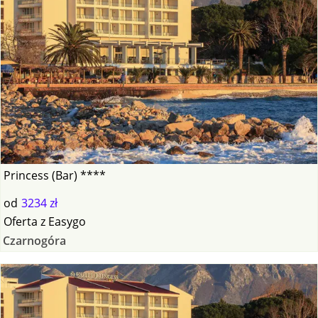
Princess (Bar) ****
od
3234 zł
Oferta
z
Easygo
Czarnogóra