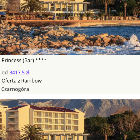
Princess (Bar) ****
od
3417,5 zł
Oferta
z
Rainbow
Czarnogóra