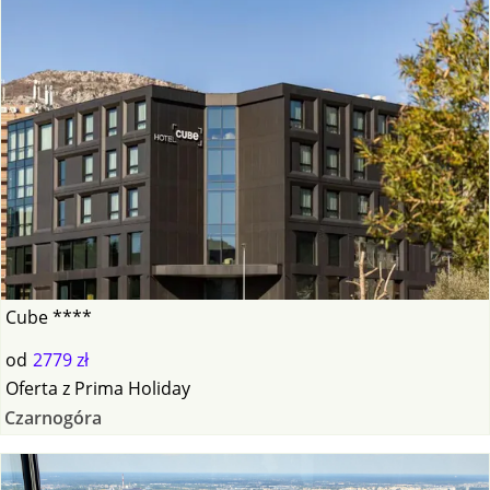
Cube ****
od
2779 zł
Oferta
z
Prima Holiday
Czarnogóra