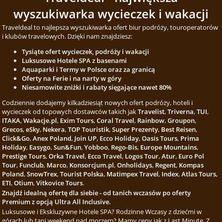
wyszukiwarka wycieczek i wakacji
Traveldeal to najlepsza wyszukiwarka ofert biur podróży, touroperatorów
i klubów travelowych. Dzięki nam znajdziesz:
Tysiąte ofert wycieczek, podróży i wakacji
Luksusowe Hotele SPA z basenami
Aquaparki i Termy w Polsce oraz za granicą
Oferty na Ferie i na narty w góry
Niesamowite zniżki i rabaty sięgające nawet 80%
Codziennie dodajemy kilkadziesiąt nowych ofert podróży, hoteli i
wycieczek od topowych dostawców takich jak
Travelist
,
Triverna
,
TUI
,
ITAKA
,
Wakacje.pl
,
Exim Tours
,
Coral Travel
,
Rainbow
,
Groupon
,
Grecos
,
eSky
,
Nekera
,
TOP Touristik
,
Super Prezenty
,
Best Reisen
,
Click&Go
,
Anex Poland
,
Join UP
,
Ecco Holiday
,
Oasis Tours
,
Prima
Holiday
,
Easygo
,
Sun&Fun
,
Yobboo
,
Rego-Bis
,
Europe Mountains
,
Prestige Tours
,
Orka Travel
,
Ecco Travel
,
Logos Tour
,
Atur
,
Euro Pol
Tour
,
Funclub
,
Marco
,
Konsorcjum.pl
,
Onholidays
,
Regent
,
Kompas
Poland
,
SnowTrex
,
Tourist Polska
,
Matimpex Travel
,
Index
,
Atlas Tours
,
ETI
,
Otium
,
Vitkovice Tours
.
Znajdź idealną ofertę dla siebie - od tanich wczasów po oferty
Premium z opcją Ultra All Inclusive.
Luksusowe i Ekskluzywne Hotele SPA? Rodzinne Wczasy z dziećmi w
górach lub tani weekend nad morzem? Mamy ceny jak z Last Minute. Z