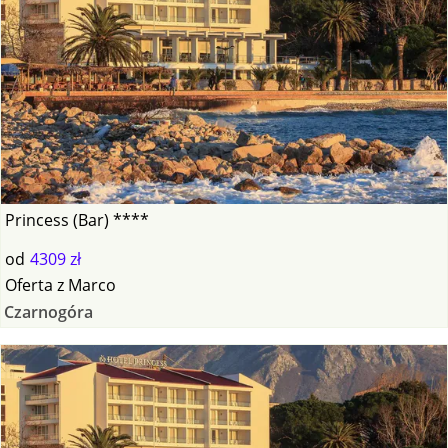
Princess (Bar) ****
od
4309 zł
Oferta
z
Marco
Czarnogóra