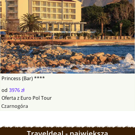
Princess (Bar) ****
od
3976 zł
Oferta
z
Euro Pol Tour
Czarnogóra
Traveldeal - największa