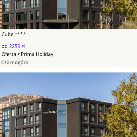
Cube ****
od
2259 zł
Oferta
z
Prima Holiday
Czarnogóra