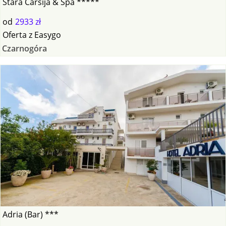
Stara Carsija & Spa *****
od
2933 zł
Oferta
z
Easygo
Czarnogóra
Adria (Bar) ***