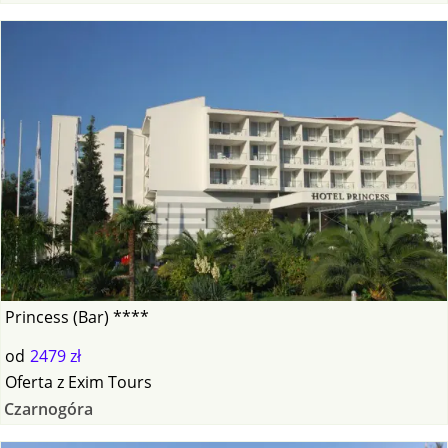
Princess (Bar) ****
od
2479 zł
Oferta
z
Exim Tours
Czarnogóra