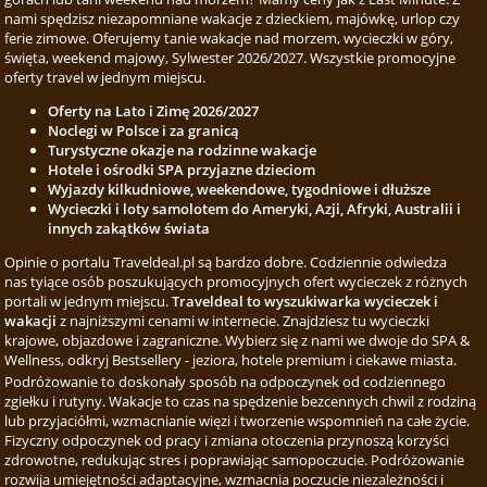
nami spędzisz niezapomniane wakacje z dzieckiem, majówkę, urlop czy
ferie zimowe. Oferujemy tanie wakacje nad morzem, wycieczki w góry,
święta, weekend majowy, Sylwester 2026/2027. Wszystkie promocyjne
oferty travel w jednym miejscu.
Oferty na Lato i Zimę 2026/2027
Noclegi w Polsce i za granicą
Turystyczne okazje na rodzinne wakacje
Hotele i ośrodki SPA przyjazne dzieciom
Wyjazdy kilkudniowe, weekendowe, tygodniowe i dłuższe
Wycieczki i loty samolotem do Ameryki, Azji, Afryki, Australii i
innych zakątków świata
Opinie o portalu Traveldeal.pl są bardzo dobre. Codziennie odwiedza
nas tyiące osób poszukujących promocyjnych ofert wycieczek z różnych
portali w jednym miejscu.
Traveldeal to wyszukiwarka wycieczek i
wakacji
z najniższymi cenami w internecie. Znajdziesz tu wycieczki
krajowe, objazdowe i zagraniczne. Wybierz się z nami we dwoje do SPA &
Wellness, odkryj Bestsellery - jeziora, hotele premium i ciekawe miasta.
Podróżowanie to doskonały sposób na odpoczynek od codziennego
zgiełku i rutyny. Wakacje to czas na spędzenie bezcennych chwil z rodziną
lub przyjaciółmi, wzmacnianie więzi i tworzenie wspomnień na całe życie.
Fizyczny odpoczynek od pracy i zmiana otoczenia przynoszą korzyści
zdrowotne, redukując stres i poprawiając samopoczucie. Podróżowanie
rozwija umiejętności adaptacyjne, wzmacnia poczucie niezależności i