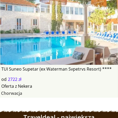
TUI Suneo Supetar (ex Waterman Svpetrvs Resort) ****
od
2722 zł
Oferta
z
Nekera
Chorwacja
Traveldeal - największa