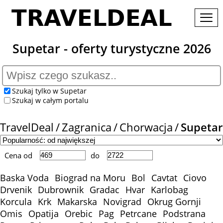
Supetar - oferty turystyczne 2026
Szukaj tylko w Supetar
Szukaj w całym portalu
TravelDeal
Zagranica
Chorwacja
Supetar
Cena od
do
Baska Voda
Biograd na Moru
Bol
Cavtat
Ciovo
Drvenik
Dubrownik
Gradac
Hvar
Karlobag
Korcula
Krk
Makarska
Novigrad
Okrug Gornji
Omis
Opatija
Orebic
Pag
Petrcane
Podstrana