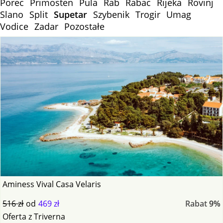
Porec
Primosten
Pula
Rab
Rabac
Rijeka
Rovinj
Slano
Split
Supetar
Szybenik
Trogir
Umag
Vodice
Zadar
Pozostałe
Aminess Vival Casa Velaris
516 zł
od
469 zł
Rabat
9%
Oferta
z
Triverna