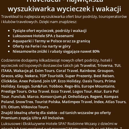
wyszukiwarka wycieczek i wakacji
Traveldeal to najlepsza wyszukiwarka ofert biur podróży, touroperatorów
i klubów travelowych. Dzięki nam znajdziesz:
Tysiąte ofert wycieczek, podróży i wakacji
Luksusowe Hotele SPA z basenami
Aquaparki i Termy w Polsce oraz za granicą
Oferty na Ferie i na narty w góry
Niesamowite zniżki i rabaty sięgające nawet 80%
Codziennie dodajemy kilkadziesiąt nowych ofert podróży, hoteli i
wycieczek od topowych dostawców takich jak
Travelist
,
Triverna
,
TUI
,
ITAKA
,
Wakacje.pl
,
Exim Tours
,
Coral Travel
,
Rainbow
,
Groupon
,
Grecos
,
eSky
,
Nekera
,
TOP Touristik
,
Super Prezenty
,
Best Reisen
,
Click&Go
,
Anex Poland
,
Join UP
,
Ecco Holiday
,
Oasis Tours
,
Prima
Holiday
,
Easygo
,
Sun&Fun
,
Yobboo
,
Rego-Bis
,
Europe Mountains
,
Prestige Tours
,
Orka Travel
,
Ecco Travel
,
Logos Tour
,
Atur
,
Euro Pol
Tour
,
Funclub
,
Marco
,
Konsorcjum.pl
,
Onholidays
,
Regent
,
Kompas
Poland
,
SnowTrex
,
Tourist Polska
,
Matimpex Travel
,
Index
,
Atlas Tours
,
ETI
,
Otium
,
Vitkovice Tours
.
Znajdź idealną ofertę dla siebie - od tanich wczasów po oferty
Premium z opcją Ultra All Inclusive.
Luksusowe i Ekskluzywne Hotele SPA? Rodzinne Wczasy z dziećmi w
górach lub tani weekend nad morzem? Mamy ceny jak z Last Minute. Z