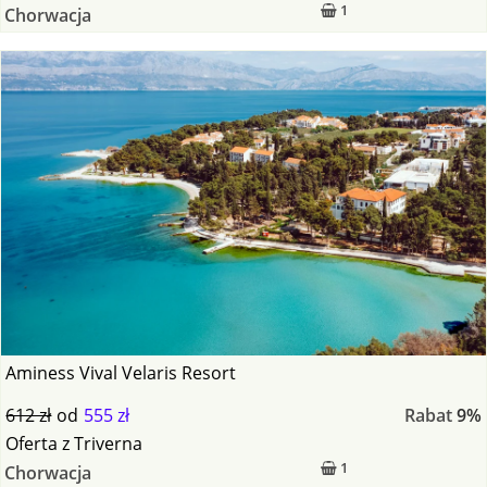
1
Chorwacja
Aminess Vival Velaris Resort
612 zł
od
555 zł
Rabat
9%
Oferta
z
Triverna
1
Chorwacja