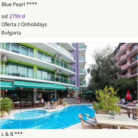
Blue Pearl ****
od
2799 zł
Oferta
z
Onholidays
Bułgaria
L & B ***