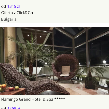
od
1315 zł
Oferta
z
Click&Go
Bułgaria
Flamingo Grand Hotel & Spa *****
od
1499 zł