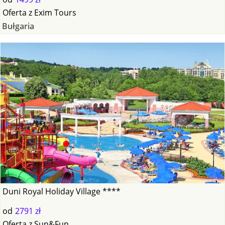
Oferta
z
Exim Tours
Bułgaria
Duni Royal Holiday Village ****
od
2791 zł
Oferta
z
Sun&Fun