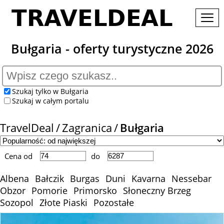
Bułgaria - oferty turystyczne 2026
Szukaj tylko w Bułgaria
Szukaj w całym portalu
TravelDeal
Zagranica
Bułgaria
Cena od
do
Albena
Bałczik
Burgas
Duni
Kavarna
Nessebar
Obzor
Pomorie
Primorsko
Słoneczny Brzeg
Sozopol
Złote Piaski
Pozostałe