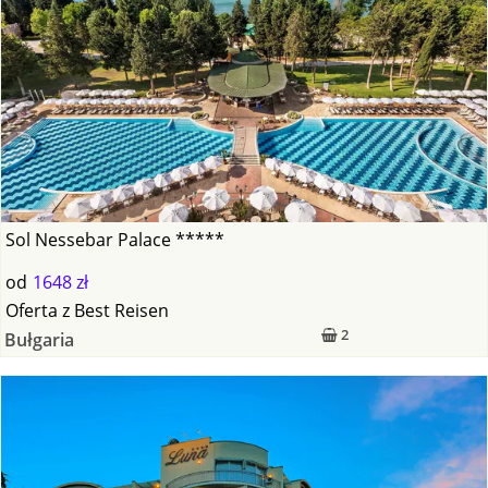
Sol Nessebar Palace *****
od
1648 zł
Oferta
z
Best Reisen
2
Bułgaria