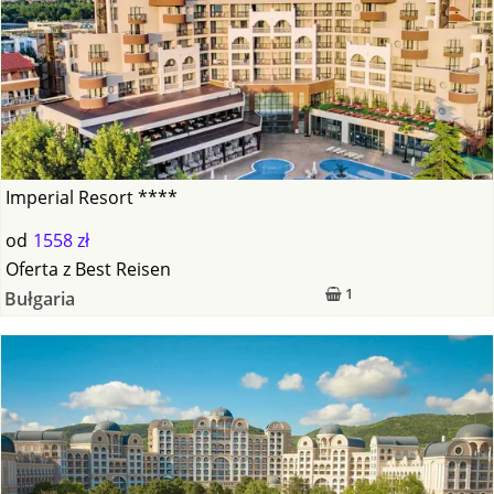
Imperial Resort ****
od
1558 zł
Oferta
z
Best Reisen
1
Bułgaria