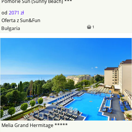
Pomorie Sun (Sunny Beach) ***
od
2071 zł
Oferta
z
Sun&Fun
1
Bułgaria
Melia Grand Hermitage *****