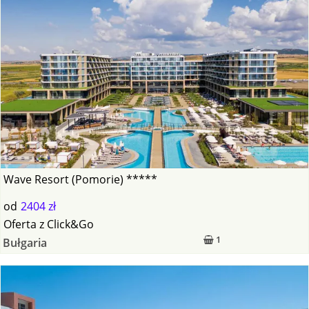
Wave Resort (Pomorie) *****
od
2404 zł
Oferta
z
Click&Go
1
Bułgaria