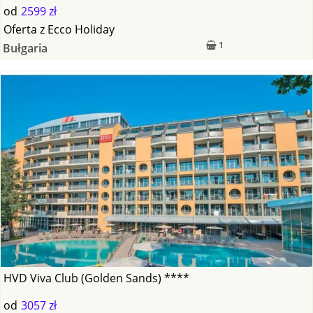
od
2599 zł
Oferta
z
Ecco Holiday
1
Bułgaria
HVD Viva Club (Golden Sands) ****
od
3057 zł