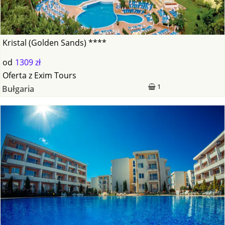
Kristal (Golden Sands) ****
od
1309 zł
Oferta
z
Exim Tours
1
Bułgaria