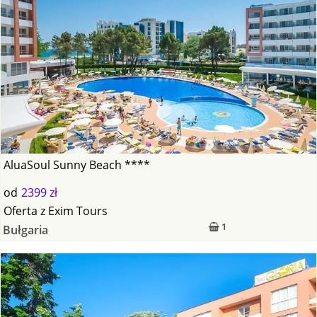
AluaSoul Sunny Beach ****
od
2399 zł
Oferta
z
Exim Tours
1
Bułgaria