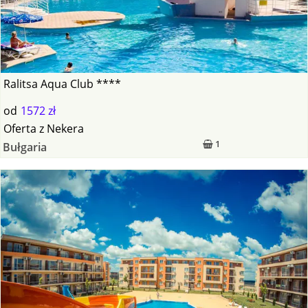
Ralitsa Aqua Club ****
od
1572 zł
Oferta
z
Nekera
1
Bułgaria