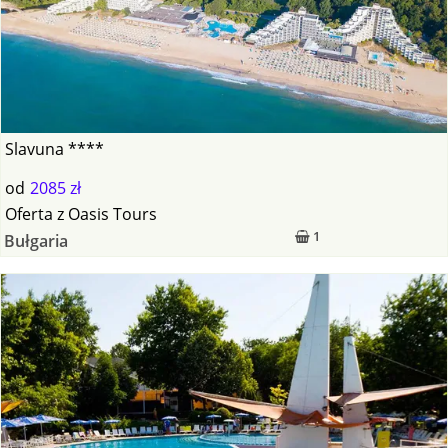
Slavuna ****
od
2085 zł
Oferta
z
Oasis Tours
1
Bułgaria