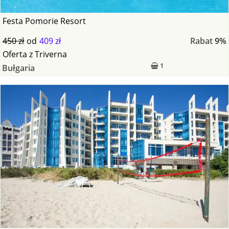
Festa Pomorie Resort
450 zł
od
409 zł
Rabat
9%
Oferta
z
Triverna
1
Bułgaria