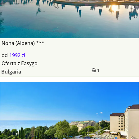
Nona (Albena) ***
od
1992 zł
Oferta
z
Easygo
1
Bułgaria