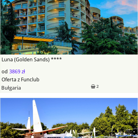
Luna (Golden Sands) ****
od
3869 zł
Oferta
z
Funclub
2
Bułgaria