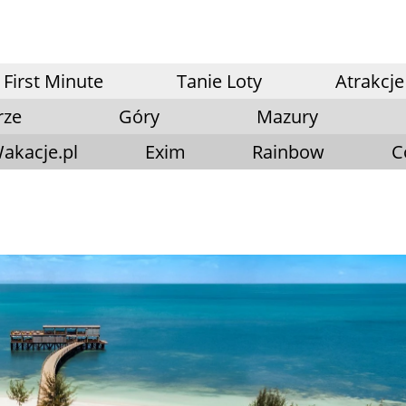
First Minute
Tanie Loty
Atrakcje
rze
Góry
Mazury
akacje.pl
Exim
Rainbow
C