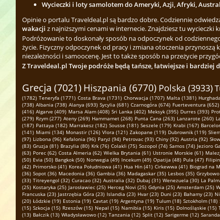
Wycieczki i loty samolotem do Ameryki, Azji, Afryki, Austra
Opinie o portalu Traveldeal.pl są bardzo dobre. Codziennie odwied
wakacji
z najniższymi cenami w internecie. Znajdziesz tu wycieczki k
Podróżowanie to doskonały sposób na odpoczynek od codziennego zgi
życie. Fizyczny odpoczynek od pracy i zmiana otoczenia przynoszą 
niezależności i samoocenę. Jest to także sposób na przeżycie przygód
Z Traveldeal.pl Twoje podróże będą tańsze, łatwiejsze i bardziej 
Grecja (7021)
Hiszpania (6770)
Polska (3933)
T
(1782)
Teneryfa (1771)
Costa Brava (1731)
Chorwacja (1707)
Malta (1381)
Hurghada
(738)
Albania (738)
Alanya (693)
Sycylia (681)
Czarnogóra (674)
Fuerteventura (652)
(416)
Algarve (409)
Marsa Alam (408)
Sri Lanka (402)
Meksyk (395)
Durres (393)
Pro
(279)
Rzym (277)
Ateny (269)
Hammamet (268)
Punta Cana (263)
Lanzarote (260)
L
(187)
Pattaya (182)
Marrakesz (182)
Sousse (181)
Seszele (179)
Krabi (167)
Barcelo
(141)
Miami (134)
Monastir (126)
Vlora (121)
Zakopane (119)
Dubrownik (119)
Slie
(97)
Lizbona (96)
Kefalonia (96)
Paryż (94)
Petrovac (93)
Chiny (92)
Austria (92)
Słow
(83)
Gruzja (81)
Brazylia (80)
Krk (76)
Colakli (75)
Sozopol (74)
Samos (74)
Jezioro G
(63)
Porec (62)
Costa Almeria (62)
Wielka Brytania (61)
Ustronie Morskie (61)
Malezj
(50)
Evia (50)
Bangkok (50)
Norwegia (49)
Incekum (49)
Opatija (48)
Pula (47)
Filipi
(42)
Primorsko (41)
Korea Południowa (41)
Hua Hin (41)
Cirkewwa (41)
Biograd na M
(36)
Sopot (36)
Macedonia (36)
Gambia (36)
Madagaskar (35)
Lesbos (35)
Grzybowo 
(33)
Titreyengol (32)
Curacao (32)
Australia (32)
Dubaj (31)
Wenezuela (30)
La Palm
(25)
Kostaryka (25)
Jarosławiec (25)
Herceg Novi (25)
Gdynia (25)
Amsterdam (25)
W
Francuska (23)
Jastrzębia Góra (23)
Islandia (23)
Hvar (23)
Duni (23)
Bahamy (23)
Ni
(20)
Łódzkie (19)
Estonia (19)
Cavtat (19)
Argentyna (19)
Tulum (18)
Sztokholm (18)
(15)
Szkocja (15)
Rzeszów (15)
Nepal (15)
Namibia (15)
Kiris (15)
Dolnośląskie (15)
(13)
Bałczik (13)
Władysławowo (12)
Tanzania (12)
Split (12)
Sarigerme (12)
Saranda