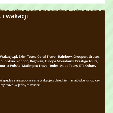
 i wakacji
Wakacje.pl
,
Exim Tours
,
Coral Travel
,
Rainbow
,
Groupon
,
Grecos
,
,
Sun&Fun
,
Yobboo
,
Rego-Bis
,
Europe Mountains
,
Prestige Tours
,
ourist Polska
,
Matimpex Travel
,
Index
,
Atlas Tours
,
ETI
,
Otium
,
 spędzisz niezapomniane wakacje z dzieckiem, majówkę, urlop czy
rty travel w jednym miejscu.