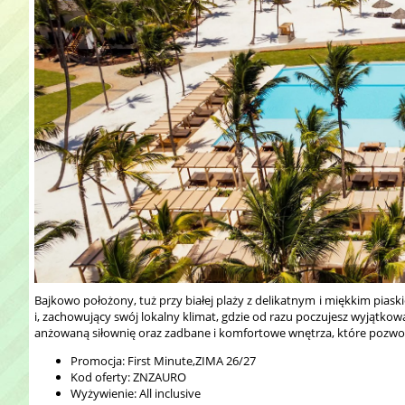
Bajkowo położony, tuż przy białej plaży z delikatnym i miękkim pia
i, zachowujący swój lokalny klimat, gdzie od razu poczujesz wyjątkow
anżowaną siłownię oraz zadbane i komfortowe wnętrza, które pozwolą C
Promocja: First Minute,ZIMA 26/27
Kod oferty: ZNZAURO
Wyżywienie: All inclusive