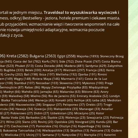
ortali w jednym miejscu.
Traveldeal to wyszukiwarka wycieczek i
ess, odkryj Bestsellery - jeziora, hotele premium i ciekawe miasta.
b przyjaciółmi, wzmacnianie więzi i tworzenie wspomnień na całe
nie rozwija umiejętności adaptacyjne, wzmacnia poczucie
kcji z życia.
96)
Kreta (2582)
Bułgaria (2563)
Egipt (2558)
Majorka (1893)
Słoneczny Brzeg
ja (945)
Costa del Sol (782)
Korfu (761)
Side (752)
Złote Piaski (747)
Costa Blanca
ibar (523)
Phuket (513)
Costa Dorada (484)
Madera (481)
Sardynia (429)
Zakynthos
3)
Bugibba (333)
Belek (330)
Antalya (317)
Wietnam (297)
Francja (282)
Kenia
9)
Czechy (202)
Bali (198)
Ibiza (197)
Mellieha (192)
Djerba (191)
Rimini
em (149)
Węgry (148)
Riviera Maya (146)
Marmaris (141)
Costa de la Luz
zor (108)
Stambuł (107)
Nessebar (103)
Słowenia (101)
Mykonos (100)
Praga
Świnoujście (87)
Rabac (86)
Wyspy Zielonego Przylądka (83)
Międzyzdroje
6)
Madryt (66)
Mahdia (65)
Jamajka (65)
Makarska (63)
Bibione (63)
Azory
 (59)
Malediwy (58)
Mielno (56)
Rio de Janeiro (55)
Emiraty Arabskie (52)
Londyn
Białka Tatrzańska (44)
Wenecja (43)
Konakli (43)
Fethiye (43)
Łeba (42)
Mediolan
deniz (38)
Mazowieckie (38)
Singapur (37)
Peloponez (37)
Orebic (37)
Trogir
rcula (34)
Hawaje (34)
Szwecja (33)
Małopolskie (33)
Manavgat (33)
Avsallar
dź (27)
Pobierowo (27)
Didim (27)
Uzbekistan (25)
Mrzeżyno (25)
Kotor
Baska Voda (24)
Barbados (24)
Śląskie (23)
Walencja (23)
Szwajcaria (23)
Polinezja
(21)
Wilno (20)
Slano (20)
Rovinj (20)
Opolskie (20)
Novigrad (20)
Kundu (20)
Bar
ki (17)
Ciechocinek (17)
Pomorskie (16)
Olsztyn (16)
Kopenhaga (16)
Ustka
4)
Bukowina Tatrzańska (14)
Wielkopolskie (13)
Skiathos (13)
Petrcane (13)
Ozdere
11)
Wieliczka (11)
Ulcinj (11)
Samana (11)
Nałęczów (11)
Marsylia (11)
Katerini