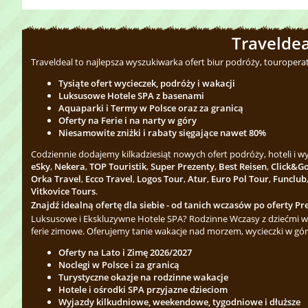
Traveldea
Traveldeal to najlepsza wyszukiwarka ofert biur podróży, touropera
Tysiąte ofert wycieczek, podróży i wakacji
Luksusowe Hotele SPA z basenami
Aquaparki i Termy w Polsce oraz za granicą
Oferty na Ferie i na narty w góry
Niesamowite zniżki i rabaty sięgające nawet 80%
Codziennie dodajemy kilkadziesiąt nowych ofert podróży, hoteli i 
eSky
,
Nekera
,
TOP Touristik
,
Super Prezenty
,
Best Reisen
,
Click&G
Orka Travel
,
Ecco Travel
,
Logos Tour
,
Atur
,
Euro Pol Tour
,
Funclub
Vitkovice Tours
.
Znajdź idealną ofertę dla siebie - od tanich wczasów po oferty Pre
Luksusowe i Ekskluzywne Hotele SPA? Rodzinne Wczasy z dziećmi w 
ferie zimowe. Oferujemy tanie wakacje nad morzem, wycieczki w gór
Oferty na Lato i Zimę 2026/2027
Noclegi w Polsce i za granicą
Turystyczne okazje na rodzinne wakacje
Hotele i ośrodki SPA przyjazne dzieciom
Wyjazdy kilkudniowe, weekendowe, tygodniowe i dłuższe