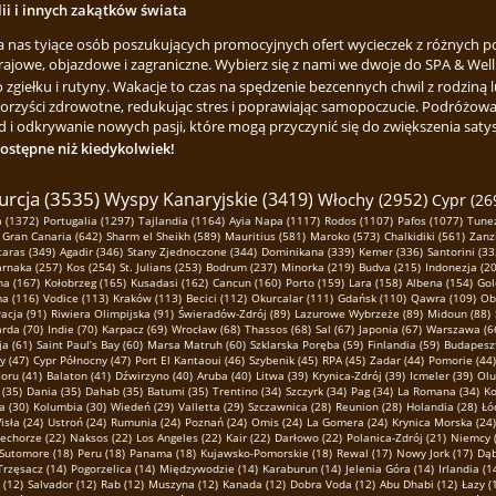
lii i innych zakątków świata
za nas tyiące osób poszukujących promocyjnych ofert wycieczek z różnych p
rajowe, objazdowe i zagraniczne. Wybierz się z nami we dwoje do SPA & Welln
ełku i rutyny. Wakacje to czas na spędzenie bezcennych chwil z rodziną lu
korzyści zdrowotne, redukując stres i poprawiając samopoczucie. Podróżowa
 i odkrywanie nowych pasji, które mogą przyczynić się do zwiększenia satysfa
dostępne niż kiedykolwiek!
urcja (3535)
Wyspy Kanaryjskie (3419)
Włochy (2952)
Cypr (26
 (1372)
Portugalia (1297)
Tajlandia (1164)
Ayia Napa (1117)
Rodos (1107)
Pafos (1077)
Tunez
Gran Canaria (642)
Sharm el Sheikh (589)
Mauritius (581)
Maroko (573)
Chalkidiki (561)
Zanz
taras (349)
Agadir (346)
Stany Zjednoczone (344)
Dominikana (339)
Kemer (336)
Santorini (33
arnaka (257)
Kos (254)
St. Julians (253)
Bodrum (237)
Minorka (219)
Budva (215)
Indonezja (20
na (167)
Kołobrzeg (165)
Kusadasi (162)
Cancun (160)
Porto (159)
Lara (158)
Albena (154)
Gol
ma (116)
Vodice (113)
Kraków (113)
Becici (112)
Okurcalar (111)
Gdańsk (110)
Qawra (109)
Ob
acja (91)
Riwiera Olimpijska (91)
Świeradów-Zdrój (89)
Lazurowe Wybrzeże (89)
Midoun (88)
arda (70)
Indie (70)
Karpacz (69)
Wrocław (68)
Thassos (68)
Sal (67)
Japonia (67)
Warszawa (6
a (61)
Saint Paul’s Bay (60)
Marsa Matruh (60)
Szklarska Poręba (59)
Finlandia (59)
Budapeszt
ny (47)
Cypr Północny (47)
Port El Kantaoui (46)
Szybenik (45)
RPA (45)
Zadar (44)
Pomorie (44)
oru (41)
Balaton (41)
Dźwirzyno (40)
Aruba (40)
Litwa (39)
Krynica-Zdrój (39)
Icmeler (39)
Olu
(35)
Dania (35)
Dahab (35)
Batumi (35)
Trentino (34)
Szczyrk (34)
Pag (34)
La Romana (34)
Ko
a (30)
Kolumbia (30)
Wiedeń (29)
Valletta (29)
Szczawnica (28)
Reunion (28)
Holandia (28)
Łó
isła (24)
Ustroń (24)
Rumunia (24)
Poznań (24)
Omis (24)
La Gomera (24)
Krynica Morska (24)
echorze (22)
Naksos (22)
Los Angeles (22)
Kair (22)
Darłowo (22)
Polanica-Zdrój (21)
Niemcy 
Sutomore (18)
Peru (18)
Panama (18)
Kujawsko-Pomorskie (18)
Rewal (17)
Nowy Jork (17)
Dąb
Trzęsacz (14)
Pogorzelica (14)
Międzywodzie (14)
Karaburun (14)
Jelenia Góra (14)
Irlandia (1
 (12)
Salvador (12)
Rab (12)
Muszyna (12)
Kanada (12)
Dobra Voda (12)
Abu Dhabi (12)
Łazy (