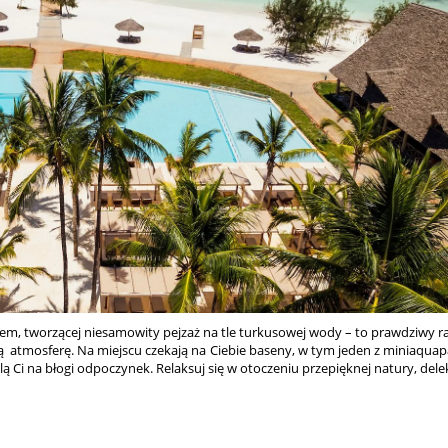
skiem, tworzącej niesamowity pejzaż na tle turkusowej wody – to prawdziwy 
ą atmosferę. Na miejscu czekają na Ciebie baseny, w tym jeden z miniaquapar
i na błogi odpoczynek. Relaksuj się w otoczeniu przepięknej natury, delektu