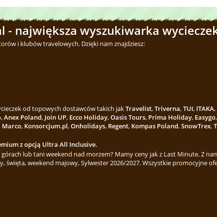
l - największa wyszukiwarka wycieczek
torów i klubów travelowych. Dzięki nam znajdziesz:
wycieczek od topowych dostawców takich jak
Travelist
,
Triverna
,
TUI
,
ITAKA
,
o
,
Anex Poland
,
Join UP
,
Ecco Holiday
,
Oasis Tours
,
Prima Holiday
,
Easygo
,
Marco
,
Konsorcjum.pl
,
Onholidays
,
Regent
,
Kompas Poland
,
SnowTrex
,
T
mium z opcją Ultra All Inclusive.
górach lub tani weekend nad morzem? Mamy ceny jak z Last Minute. Z nami
y, święta, weekend majowy, Sylwester 2026/2027. Wszystkie promocyjne ofe