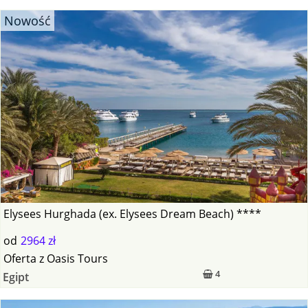
Nowość
Elysees Hurghada (ex. Elysees Dream Beach) ****
od
2964 zł
Oferta
z
Oasis Tours
4
Egipt