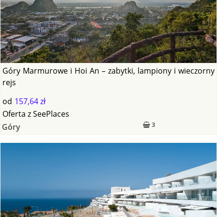
Góry Marmurowe i Hoi An – zabytki, lampiony i wieczorny
rejs
od
157,64 zł
Oferta
z
SeePlaces
3
Góry