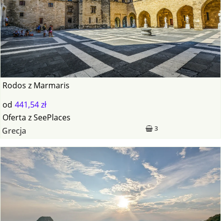
Rodos z Marmaris
od
441,54 zł
Oferta
z
SeePlaces
3
Grecja