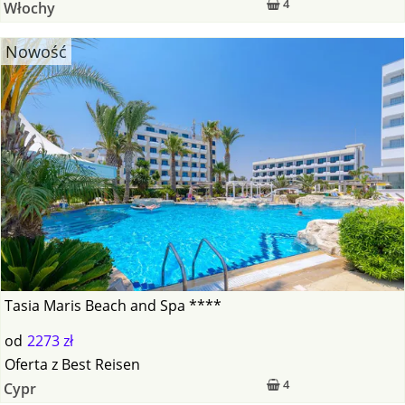
4
Włochy
Nowość
Tasia Maris Beach and Spa ****
od
2273 zł
Oferta
z
Best Reisen
4
Cypr