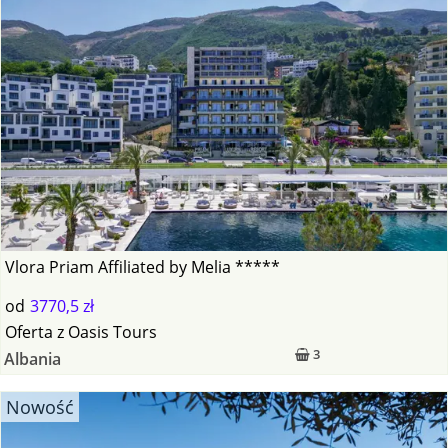
Vlora Priam Affiliated by Melia *****
od
3770,5 zł
Oferta
z
Oasis Tours
3
Albania
Nowość