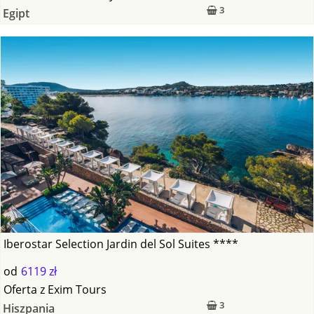
3
Egipt
Iberostar Selection Jardin del Sol Suites ****
od
6119 zł
Oferta
z
Exim Tours
3
Hiszpania