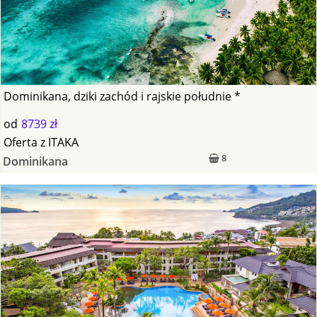
Dominikana, dziki zachód i rajskie południe *
od
8739 zł
Oferta
z
ITAKA
8
Dominikana