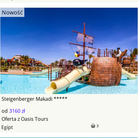
Nowość
Steigenberger Makadi *****
od
3160 zł
Oferta
z
Oasis Tours
3
Egipt