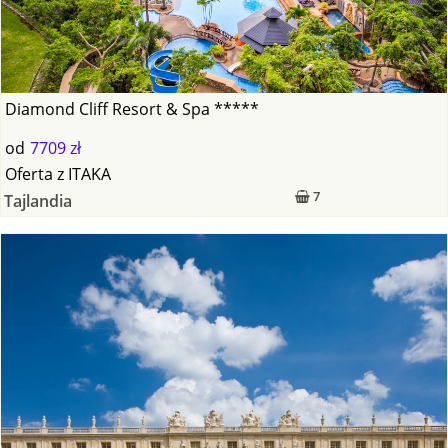
Diamond Cliff Resort & Spa *****
od
7709 zł
Oferta
z
ITAKA
7
Tajlandia