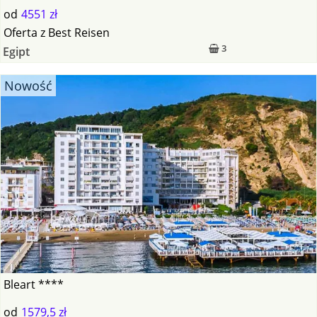
od
4551 zł
Oferta
z
Best Reisen
3
Egipt
Nowość
Bleart ****
od
1579,5 zł