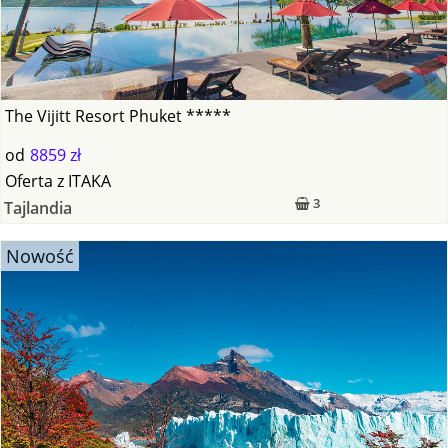
The Vijitt Resort Phuket *****
od
8859 zł
Oferta
z
ITAKA
3
Tajlandia
Nowość