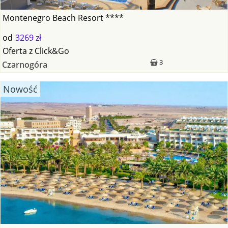
Montenegro Beach Resort ****
od
3269 zł
Oferta
z
Click&Go
3
Czarnogóra
Nowość