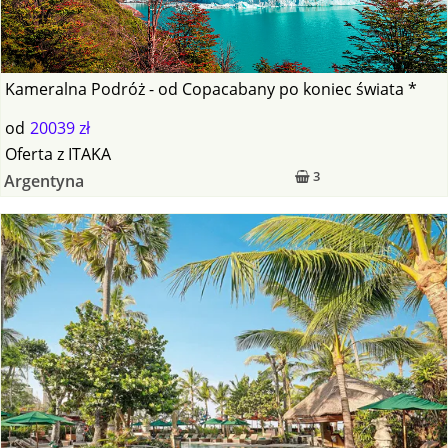
Kameralna Podróż - od Copacabany po koniec świata *
od
20039 zł
Oferta
z
ITAKA
3
Argentyna