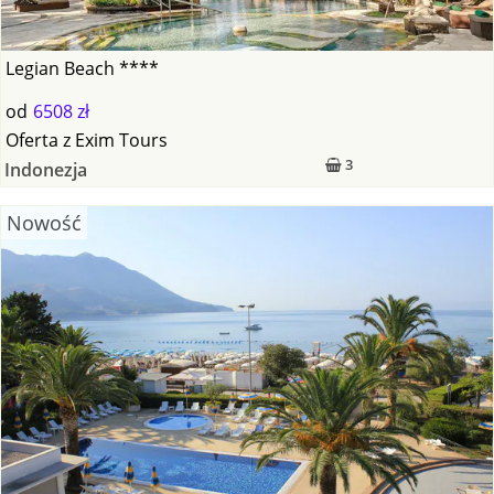
Legian Beach ****
od
6508 zł
Oferta
z
Exim Tours
3
Indonezja
Nowość