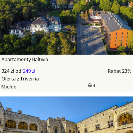
Apartamenty Baltivia
324 zł
od
249 zł
Rabat
23%
Oferta
z
Triverna
4
Mielno