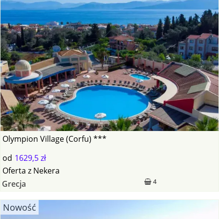
Olympion Village (Corfu) ***
od
1629,5 zł
Oferta
z
Nekera
4
Grecja
Nowość