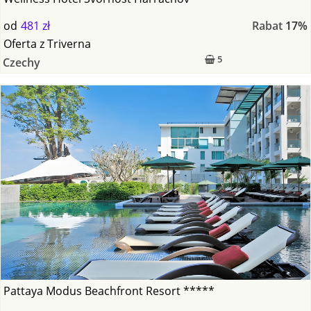
od
481 zł
Rabat
17%
Oferta
z
Triverna
5
Czechy
Pattaya Modus Beachfront Resort *****