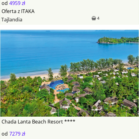
od
4959 zł
Oferta
z
ITAKA
4
Tajlandia
Chada Lanta Beach Resort ****
od
7279 zł