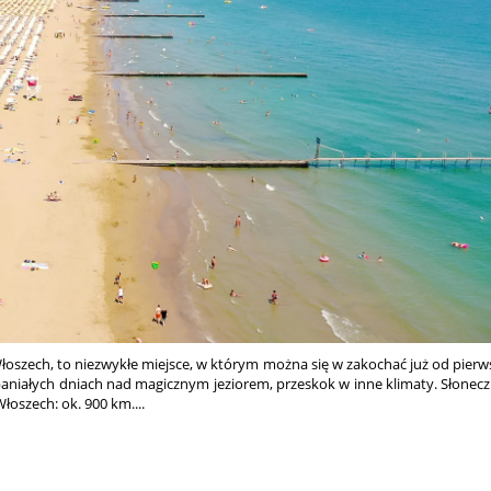
Włoszech, to niezwykłe miejsce, w którym można się w zakochać już od pierws
 wspaniałych dniach nad magicznym jeziorem, przeskok w inne klimaty. Słone
oszech: ok. 900 km....