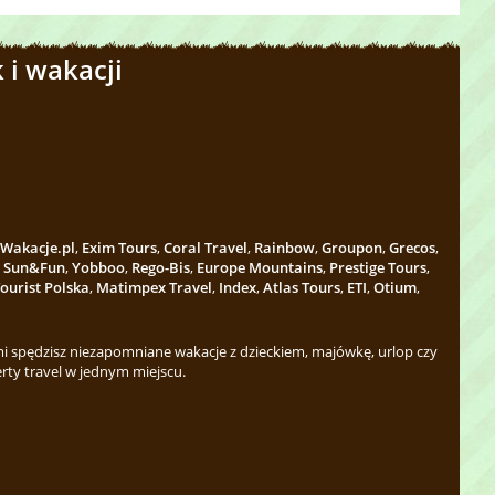
 i wakacji
Wakacje.pl
,
Exim Tours
,
Coral Travel
,
Rainbow
,
Groupon
,
Grecos
,
,
Sun&Fun
,
Yobboo
,
Rego-Bis
,
Europe Mountains
,
Prestige Tours
,
ourist Polska
,
Matimpex Travel
,
Index
,
Atlas Tours
,
ETI
,
Otium
,
 spędzisz niezapomniane wakacje z dzieckiem, majówkę, urlop czy
rty travel w jednym miejscu.