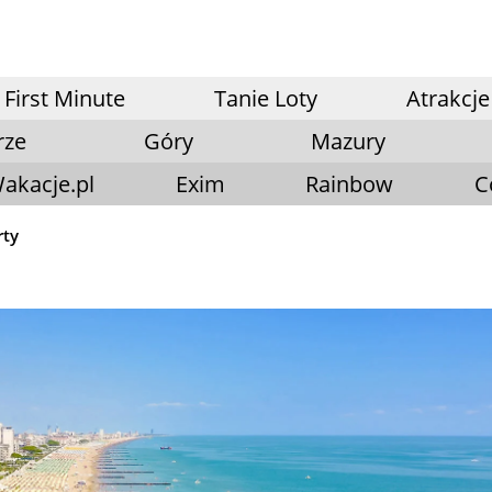
First Minute
Tanie Loty
Atrakcje
rze
Góry
Mazury
akacje.pl
Exim
Rainbow
C
rty