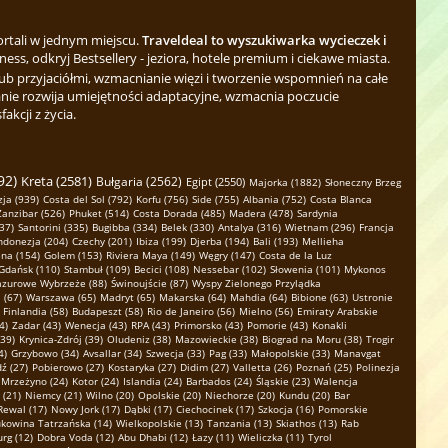
ortali w jednym miejscu.
Traveldeal to wyszukiwarka wycieczek i
ess, odkryj Bestsellery - jeziora, hotele premium i ciekawe miasta.
b przyjaciółmi, wzmacnianie więzi i tworzenie wspomnień na całe
nie rozwija umiejętności adaptacyjne, wzmacnia poczucie
kcji z życia.
92)
Kreta (2581)
Bułgaria (2562)
Egipt (2550)
Majorka (1882)
Słoneczny Brzeg
ja (939)
Costa del Sol (792)
Korfu (756)
Side (755)
Albania (752)
Costa Blanca
Zanzibar (526)
Phuket (514)
Costa Dorada (485)
Madera (478)
Sardynia
37)
Santorini (335)
Bugibba (334)
Belek (330)
Antalya (316)
Wietnam (296)
Francja
ndonezja (204)
Czechy (201)
Ibiza (199)
Djerba (194)
Bali (193)
Mellieha
na (154)
Golem (153)
Riviera Maya (149)
Węgry (147)
Costa de la Luz
Gdańsk (110)
Stambuł (109)
Becici (108)
Nessebar (102)
Słowenia (101)
Mykonos
azurowe Wybrzeże (88)
Świnoujście (87)
Wyspy Zielonego Przylądka
 (67)
Warszawa (65)
Madryt (65)
Makarska (64)
Mahdia (64)
Bibione (63)
Ustronie
Finlandia (58)
Budapeszt (58)
Rio de Janeiro (56)
Mielno (56)
Emiraty Arabskie
4)
Zadar (43)
Wenecja (43)
RPA (43)
Primorsko (43)
Pomorie (43)
Konakli
(39)
Krynica-Zdrój (39)
Oludeniz (38)
Mazowieckie (38)
Biograd na Moru (38)
Trogir
4)
Grzybowo (34)
Avsallar (34)
Szwecja (33)
Pag (33)
Małopolskie (33)
Manavgat
ź (27)
Pobierowo (27)
Kostaryka (27)
Didim (27)
Valletta (26)
Poznań (25)
Polinezja
Mrzeżyno (24)
Kotor (24)
Islandia (24)
Barbados (24)
Śląskie (23)
Walencja
 (21)
Niemcy (21)
Wilno (20)
Opolskie (20)
Niechorze (20)
Kundu (20)
Bar
Rewal (17)
Nowy Jork (17)
Dąbki (17)
Ciechocinek (17)
Szkocja (16)
Pomorskie
kowina Tatrzańska (14)
Wielkopolskie (13)
Tanzania (13)
Skiathos (13)
Rab
rg (12)
Dobra Voda (12)
Abu Dhabi (12)
Łazy (11)
Wieliczka (11)
Tyrol