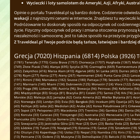
Wycieczki i loty samolotem do Ameryki, Azji, Afryki, Austra
Opinie o portalu Traveldeal.pl są bardzo dobre. Codziennie odwied
wakacji
z najniższymi cenami w internecie. Znajdziesz tu wycieczki k
Podróżowanie to doskonały sposób na odpoczynek od codziennego zgi
życie. Fizyczny odpoczynek od pracy i zmiana otoczenia przynoszą 
niezależności i samoocenę. Jest to także sposób na przeżycie przygód
Z Traveldeal.pl Twoje podróże będą tańsze, łatwiejsze i bardziej 
Grecja (7020)
Hiszpania (6814)
Polska (3926)
T
(1781)
Teneryfa (1770)
Costa Brava (1757)
Chorwacja (1707)
Hurghada (1367)
Malta
(749)
Złote Piaski (746)
Alanya (695)
Sycylia (678)
Czarnogóra (669)
Fuerteventura (
(432)
Zakynthos (416)
Marsa Alam (410)
Algarve (405)
Sri Lanka (403)
Durres (402)
(278)
Rzym (277)
Kenia (277)
Ateny (267)
Hammamet (264)
Punta Cana (262)
Lanzar
(191)
Rimini (184)
Marrakesz (182)
Sousse (180)
Pattaya (178)
Seszele (177)
Barcel
(141)
Marmaris (140)
Miami (134)
Dubrownik (125)
Monastir (124)
Vlora (122)
Zako
(100)
Praga (98)
Lizbona (98)
Austria (96)
Słowacja (94)
Petrovac (94)
Kefalonia (94)
(86)
Międzyzdroje (83)
Gruzja (81)
Brazylia (81)
Colakli (75)
Samos (74)
Krk (74)
Jezi
Morskie (62)
Malezja (62)
Jamajka (62)
Costa Almeria (62)
Wielka Brytania (61)
Azor
(52)
Norwegia (50)
Londyn (50)
Evia (50)
Bangkok (50)
Incekum (49)
Opatija (47)
Szy
(43)
Fethiye (43)
Łeba (42)
Mediolan (42)
Aruba (42)
Korea Południowa (41)
Cirkeww
(37)
Sopot (37)
Peloponez (37)
Macedonia (37)
Trentino (36)
Gambia (36)
Dania (36
(33)
Korcula (33)
Curacao (33)
Titreyengol (32)
Australia (32)
Wenezuela (31)
La Pal
Francuska (25)
Omis (25)
La Gomera (25)
Krynica Morska (25)
Jarosławiec (25)
Herce
(23)
Szwajcaria (23)
Jastrzębia Góra (23)
Hvar (23)
Duni (23)
Baska Voda (23)
Bahamy
(20)
Łódzkie (19)
Tulum (19)
Novigrad (19)
Estonia (19)
Cavtat (19)
Sztokholm (18)
S
(16)
Olsztyn (16)
Kopenhaga (16)
Ustka (15)
Nepal (15)
Namibia (15)
Kiris (15)
Trzę
(13)
Petrcane (13)
Ozdere (13)
Muszyna (13)
Dolnośląskie (13)
Bałczik (13)
Władysł