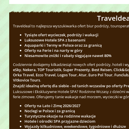
Traveldea
Traveldeal to najlepsza wyszukiwarka ofert biur podróży, touropera
Tysiąte ofert wycieczek, podróży i wakacji
Luksusowe Hotele SPA z basenami
Aquaparki i Termy w Polsce oraz za granicą
Oferty na Ferie i na narty w góry
Niesamowite zniżki i rabaty sięgające nawet 80%
Codziennie dodajemy kilkadziesiąt nowych ofert podróży, hoteli i 
eSky
,
Nekera
,
TOP Touristik
,
Super Prezenty
,
Best Reisen
,
Click&G
Orka Travel
,
Ecco Travel
,
Logos Tour
,
Atur
,
Euro Pol Tour
,
Funclub
Vitkovice Tours
.
Znajdź idealną ofertę dla siebie - od tanich wczasów po oferty Pre
Luksusowe i Ekskluzywne Hotele SPA? Rodzinne Wczasy z dziećmi w 
ferie zimowe. Oferujemy tanie wakacje nad morzem, wycieczki w gór
Oferty na Lato i Zimę 2026/2027
Noclegi w Polsce i za granicą
Turystyczne okazje na rodzinne wakacje
Hotele i ośrodki SPA przyjazne dzieciom
Wyjazdy kilkudniowe, weekendowe, tygodniowe i dłuższe