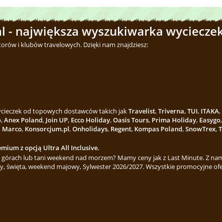
l - największa wyszukiwarka wycieczek
torów i klubów travelowych. Dzięki nam znajdziesz:
wycieczek od topowych dostawców takich jak
Travelist
,
Triverna
,
TUI
,
ITAKA
,
o
,
Anex Poland
,
Join UP
,
Ecco Holiday
,
Oasis Tours
,
Prima Holiday
,
Easygo
,
Marco
,
Konsorcjum.pl
,
Onholidays
,
Regent
,
Kompas Poland
,
SnowTrex
,
T
mium z opcją Ultra All Inclusive.
górach lub tani weekend nad morzem? Mamy ceny jak z Last Minute. Z nami
y, święta, weekend majowy, Sylwester 2026/2027. Wszystkie promocyjne ofe