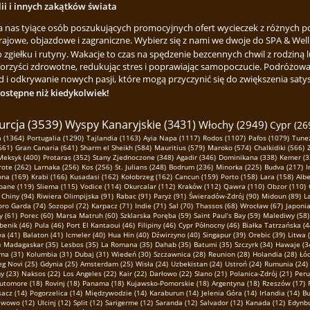
lii i innych zakątków świata
za nas tyiące osób poszukujących promocyjnych ofert wycieczek z różnych p
rajowe, objazdowe i zagraniczne. Wybierz się z nami we dwoje do SPA & Welln
ełku i rutyny. Wakacje to czas na spędzenie bezcennych chwil z rodziną lu
korzyści zdrowotne, redukując stres i poprawiając samopoczucie. Podróżowa
 i odkrywanie nowych pasji, które mogą przyczynić się do zwiększenia satysfa
dostępne niż kiedykolwiek!
urcja (3539)
Wyspy Kanaryjskie (3431)
Włochy (2949)
Cypr (26
 (1364)
Portugalia (1290)
Tajlandia (1163)
Ayia Napa (1117)
Rodos (1107)
Pafos (1079)
Tunez
661)
Gran Canaria (641)
Sharm el Sheikh (584)
Mauritius (579)
Maroko (574)
Chalkidiki (566)
Meksyk (400)
Protaras (352)
Stany Zjednoczone (348)
Agadir (346)
Dominikana (338)
Kemer (3
ote (262)
Larnaka (256)
Kos (256)
St. Julians (248)
Bodrum (236)
Minorka (225)
Budva (217)
I
ona (169)
Krabi (166)
Kusadasi (162)
Kołobrzeg (162)
Cancun (159)
Porto (158)
Lara (158)
Albe
pane (119)
Sliema (115)
Vodice (114)
Okurcalar (112)
Kraków (112)
Qawra (110)
Obzor (110)
Chiny (94)
Riwiera Olimpijska (91)
Rabac (91)
Paryż (91)
Świeradów-Zdrój (90)
Midoun (89)
L
oro Garda (74)
Sozopol (72)
Karpacz (71)
Indie (71)
Sal (70)
Thassos (68)
Wrocław (67)
Japonia
y (61)
Porec (60)
Marsa Matruh (60)
Szklarska Poręba (59)
Saint Paul’s Bay (59)
Malediwy (58)
benik (46)
Pula (46)
Port El Kantaoui (46)
Filipiny (46)
Cypr Północny (46)
Białka Tatrzańska (4
a (41)
Balaton (41)
Icmeler (40)
Hua Hin (40)
Dźwirzyno (40)
Singapur (39)
Orebic (39)
Litwa 
)
Madagaskar (35)
Lesbos (35)
La Romana (35)
Dahab (35)
Batumi (35)
Szczyrk (34)
Hawaje (3
ma (31)
Kolumbia (31)
Dubaj (31)
Wiedeń (30)
Szczawnica (28)
Reunion (28)
Holandia (28)
Łód
g Novi (25)
Gdynia (25)
Amsterdam (25)
Wisła (24)
Uzbekistan (24)
Ustroń (24)
Rumunia (24)
 (23)
Naksos (22)
Los Angeles (22)
Kair (22)
Darłowo (22)
Slano (21)
Polanica-Zdrój (21)
Peru
utomore (18)
Rovinj (18)
Panama (18)
Kujawsko-Pomorskie (18)
Argentyna (18)
Rzeszów (17)
sacz (14)
Pogorzelica (14)
Międzywodzie (14)
Karaburun (14)
Jelenia Góra (14)
Irlandia (14)
Bu
awowo (12)
Ulcinj (12)
Split (12)
Sarigerme (12)
Saranda (12)
Salvador (12)
Kanada (12)
Edynbu