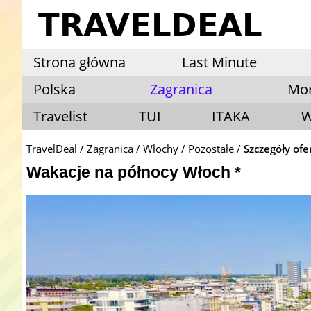
Strona główna
Last Minute
Polska
Zagranica
Mo
Travelist
TUI
ITAKA
W
TravelDeal
Zagranica
Włochy
Pozostałe
Szczegóły ofe
Wakacje na północy Włoch *