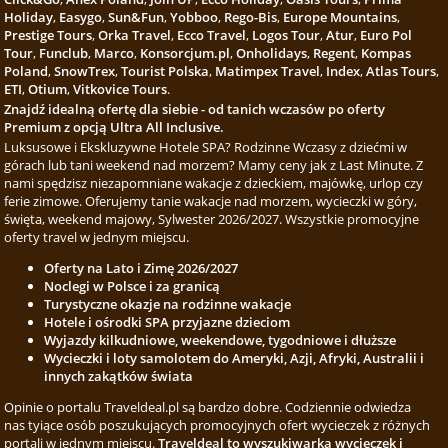
Holiday
,
Easygo
,
Sun&Fun
,
Yobboo
,
Rego-Bis
,
Europe Mountains
,
Prestige Tours
,
Orka Travel
,
Ecco Travel
,
Logos Tour
,
Atur
,
Euro Pol
Tour
,
Funclub
,
Marco
,
Konsorcjum.pl
,
Onholidays
,
Regent
,
Kompas
Poland
,
SnowTrex
,
Tourist Polska
,
Matimpex Travel
,
Index
,
Atlas Tours
,
ETI
,
Otium
,
Vitkovice Tours
.
Znajdź idealną ofertę dla siebie - od tanich wczasów po oferty
Premium z opcją Ultra All Inclusive.
Luksusowe i Ekskluzywne Hotele SPA? Rodzinne Wczasy z dziećmi w
górach lub tani weekend nad morzem? Mamy ceny jak z Last Minute. Z
nami spędzisz niezapomniane wakacje z dzieckiem, majówkę, urlop czy
ferie zimowe. Oferujemy tanie wakacje nad morzem, wycieczki w góry,
święta, weekend majowy, Sylwester 2026/2027. Wszystkie promocyjne
oferty travel w jednym miejscu.
Oferty na Lato i Zimę 2026/2027
Noclegi w Polsce i za granicą
Turystyczne okazje na rodzinne wakacje
Hotele i ośrodki SPA przyjazne dzieciom
Wyjazdy kilkudniowe, weekendowe, tygodniowe i dłuższe
Wycieczki i loty samolotem do Ameryki, Azji, Afryki, Australii i
innych zakątków świata
Opinie o portalu Traveldeal.pl są bardzo dobre. Codziennie odwiedza
nas tyiące osób poszukujących promocyjnych ofert wycieczek z różnych
portali w jednym miejscu.
Traveldeal to wyszukiwarka wycieczek i