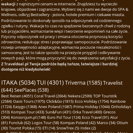
wakacji
z najniższymi cenami w internecie. Znajdziesz tu wycieczki
krajowe, objazdowe i zagraniczne. Wybierz się z nami we dwoje do SPA &
Wellness, odkryj Bestsellery - jeziora, hotele premium i ciekawe miasta.
Podróżowanie to doskonały sposób na odpoczynek od codziennego
zgiełku i rutyny. Wakacje to czas na spędzenie bezcennych chwil z rodziną
lub przyjaciółmi, wzmacnianie więzi i tworzenie wspomnień na całe życie.
Fizyczny odpoczynek od pracy i zmiana otoczenia przynoszą korzyści
zdrowotne, redukując stres i poprawiając samopoczucie. Podróżowanie
rozwija umiejętności adaptacyjne, wzmacnia poczucie niezależności i
samoocenę. Jest to także sposób na przeżycie przygód i odkrywanie
nowych pasji, które mogą przyczynić się do zwiększenia satysfakcji z życia.
Z Traveldeal.pl Twoje podróże będą tańsze, łatwiejsze i bardziej
dostępne niż kiedykolwiek!
ITAKA (5034)
TUI (4301)
Triverna (1585)
Travelist
(644)
SeePlaces (538)
Best Reisen (4051)
Coral Travel (2664)
Nekera (2599)
TOP Touristik
(2584)
Oasis Tours (1975)
Click&Go (1815)
Ecco Holiday (1754)
Rainbow
(1724)
Easygo (1368)
Anex Poland (1087)
Prima Holiday (1044)
Onholidays
(510)
Kompas Tour (433)
Sun&Fun (431)
Orka Travel (400)
Grecos
(304)
Konsorcjum.pl (148)
Euro Pol Tour (124)
Ecco Travel (91)
Atur
(81)
Funclub (62)
Logos Tour (58)
Kompas Poland (42)
Marco (34)
Otium
(30)
Tourist Polska (15)
ETI (14)
SnowTrex (5)
Index (2)