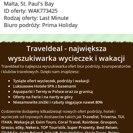
Malta, St. Paul's Bay
ID oferty: WAK773425
Rodzaj oferty: Last Minute
Biuro podróży: Prima Holiday
Traveldeal - największa
wyszukiwarka wycieczek i wakacji
Traveldeal to najlepsza wyszukiwarka ofert biur podróży, touroperatorów
i klubów travelowych. Dzięki nam znajdziesz:
Tysiąte ofert wycieczek, podróży i wakacji
Luksusowe Hotele SPA z basenami
Aquaparki i Termy w Polsce oraz za granicą
Oferty na Ferie i na narty w góry
Niesamowite zniżki i rabaty sięgające nawet 80%
Codziennie dodajemy kilkadziesiąt nowych ofert podróży, hoteli i
wycieczek od topowych dostawców takich jak
Travelist
,
Triverna
,
TUI
,
ITAKA
,
Wakacje.pl
,
Exim Tours
,
Coral Travel
,
Rainbow
,
Groupon
,
Grecos
,
eSky
,
Nekera
,
TOP Touristik
,
Super Prezenty
,
Best Reisen
,
Click&Go
,
Anex Poland
,
Join UP
,
Ecco Holiday
,
Oasis Tours
,
Prima