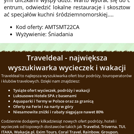
ymi uliczkami wyspy Gozo. Warto wybrać się do c
entrum, odwiedzić lokalne restauracje i skosztow
ać specjałów kuchni śródziemnomorskiej....
Kod oferty: AMTSMT22CA
Wyżywienie: Śniadania
Traveldeal - największa
wyszukiwarka wycieczek i wakacji
Traveldeal to najlepsza wyszukiwarka ofert biur podróży, touroperatorów
i klubów travelowych. Dzięki nam znajdziesz:
Tysiąte ofert wycieczek, podróży i wakacji
Luksusowe Hotele SPA z basenami
Aquaparki i Termy w Polsce oraz za granicą
Oferty na Ferie i na narty w góry
Niesamowite zniżki i rabaty sięgające nawet 80%
Codziennie dodajemy kilkadziesiąt nowych ofert podróży, hoteli i
wycieczek od topowych dostawców takich jak
Travelist
,
Triverna
,
TUI
,
ITAKA
,
Wakacje.pl
,
Exim Tours
,
Coral Travel
,
Rainbow
,
Groupon
,