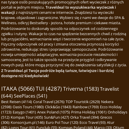
nas tyiące osób poszukujących promocyjnych ofert wycieczek z różnych
portali w jednym miejscu.
Traveldeal to wyszukiwarka wycieczek i
wakacji
z najniższymi cenami w internecie. Znajdziesz tu wycieczki
krajowe, objazdowe i zagraniczne. Wybierz się z nami we dwoje do SPA &
Wellness, odkryj Bestsellery - jeziora, hotele premium i ciekawe miasta.
Podróżowanie to doskonały sposób na odpoczynek od codziennego
zgiełku i rutyny. Wakacje to czas na spędzenie bezcennych chwil z rodziną
lub przyjaciółmi, wzmacnianie więzi i tworzenie wspomnień na całe życie.
Fizyczny odpoczynek od pracy i zmiana otoczenia przynoszą korzyści
zdrowotne, redukując stres i poprawiając samopoczucie. Podróżowanie
rozwija umiejętności adaptacyjne, wzmacnia poczucie niezależności i
samoocenę. Jest to także sposób na przeżycie przygód i odkrywanie
nowych pasji, które mogą przyczynić się do zwiększenia satysfakcji z życia.
Z Traveldeal.pl Twoje podróże będą tańsze, łatwiejsze i bardziej
dostępne niż kiedykolwiek!
ITAKA (5066)
TUI (4287)
Triverna (1583)
Travelist
(644)
SeePlaces (541)
Best Reisen (4114)
Coral Travel (2676)
TOP Touristik (2629)
Nekera
(2598)
Oasis Tours (1980)
Click&Go (1843)
Rainbow (1769)
Ecco Holiday
(1723)
Easygo (1401)
Anex Poland (1075)
Prima Holiday (1061)
Onholidays
(512)
Kompas Tour (435)
Sun&Fun (427)
Orka Travel (394)
Grecos
(306)
Konsorcjum.pl (146)
Euro Pol Tour (120)
Ecco Travel (93)
Atur
(82)
Logos Tour (61)
Funclub (55)
Kompas Poland (44)
Marco (33)
Otium