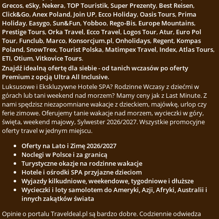
Grecos
,
eSky
,
Nekera
,
TOP Touristik
,
Super Prezenty
,
Best Reisen
,
Click&Go
,
Anex Poland
,
Join UP
,
Ecco Holiday
,
Oasis Tours
,
Prima
Holiday
,
Easygo
,
Sun&Fun
,
Yobboo
,
Rego-Bis
,
Europe Mountains
,
Prestige Tours
,
Orka Travel
,
Ecco Travel
,
Logos Tour
,
Atur
,
Euro Pol
Tour
,
Funclub
,
Marco
,
Konsorcjum.pl
,
Onholidays
,
Regent
,
Kompas
Poland
,
SnowTrex
,
Tourist Polska
,
Matimpex Travel
,
Index
,
Atlas Tours
,
ETI
,
Otium
,
Vitkovice Tours
.
Znajdź idealną ofertę dla siebie - od tanich wczasów po oferty
Premium z opcją Ultra All Inclusive.
Luksusowe i Ekskluzywne Hotele SPA? Rodzinne Wczasy z dziećmi w
górach lub tani weekend nad morzem? Mamy ceny jak z Last Minute. Z
nami spędzisz niezapomniane wakacje z dzieckiem, majówkę, urlop czy
ferie zimowe. Oferujemy tanie wakacje nad morzem, wycieczki w góry,
święta, weekend majowy, Sylwester 2026/2027. Wszystkie promocyjne
oferty travel w jednym miejscu.
Oferty na Lato i Zimę 2026/2027
Noclegi w Polsce i za granicą
Turystyczne okazje na rodzinne wakacje
Hotele i ośrodki SPA przyjazne dzieciom
Wyjazdy kilkudniowe, weekendowe, tygodniowe i dłuższe
Wycieczki i loty samolotem do Ameryki, Azji, Afryki, Australii i
innych zakątków świata
Opinie o portalu Traveldeal.pl są bardzo dobre. Codziennie odwiedza