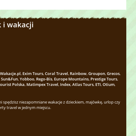
 i wakacji
Wakacje.pl
,
Exim Tours
,
Coral Travel
,
Rainbow
,
Groupon
,
Grecos
,
,
Sun&Fun
,
Yobboo
,
Rego-Bis
,
Europe Mountains
,
Prestige Tours
,
ourist Polska
,
Matimpex Travel
,
Index
,
Atlas Tours
,
ETI
,
Otium
,
 spędzisz niezapomniane wakacje z dzieckiem, majówkę, urlop czy
rty travel w jednym miejscu.