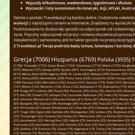
Wyjazdy kilkudniowe, weekendowe, tygodniowe i dłuższe
Wycieczki i loty samolotem do Ameryki, Azji, Afryki, Austra
Opinie o portalu Traveldeal.pl są bardzo dobre. Codziennie odwied
wakacji
z najniższymi cenami w internecie. Znajdziesz tu wycieczki k
Podróżowanie to doskonały sposób na odpoczynek od codziennego zgi
życie. Fizyczny odpoczynek od pracy i zmiana otoczenia przynoszą 
niezależności i samoocenę. Jest to także sposób na przeżycie przygód
Z Traveldeal.pl Twoje podróże będą tańsze, łatwiejsze i bardziej 
Grecja (7006)
Hiszpania (6769)
Polska (3935)
T
(1784)
Teneryfa (1772)
Costa Brava (1734)
Chorwacja (1710)
Malta (1375)
Hurghada
(737)
Albania (737)
Alanya (693)
Sycylia (681)
Czarnogóra (673)
Fuerteventura (652)
(415)
Marsa Alam (409)
Algarve (408)
Sri Lanka (402)
Meksyk (395)
Durres (391)
Pro
(277)
Ateny (269)
Hammamet (268)
Punta Cana (264)
Lanzarote (263)
Francja (263)
(188)
Pattaya (182)
Marrakesz (182)
Sousse (181)
Seszele (179)
Krabi (167)
Barcelo
(141)
Miami (133)
Monastir (126)
Vlora (122)
Zakopane (119)
Dubrownik (119)
Slie
(99)
Praga (97)
Lizbona (96)
Paryż (94)
Petrovac (93)
Chiny (92)
Austria (92)
Słowacja
(77)
Krk (76)
Colakli (75)
Sozopol (74)
Lazurowe Wybrzeże (70)
Indie (70)
Karpacz (6
(62)
Ustronie Morskie (61)
Szklarska Poręba (61)
Porec (61)
Malezja (61)
Wielka Bryt
(50)
Bangkok (50)
Opatija (49)
Norwegia (49)
Incekum (49)
Pula (47)
Filipiny (47)
Cyp
(42)
Primorsko (41)
Korea Południowa (41)
Hua Hin (41)
Cirkewwa (41)
Biograd na M
(37)
Trogir (36)
Sopot (36)
Gambia (36)
Madagaskar (35)
Lesbos (35)
Grzybowo (35)
(33)
Titreyengol (32)
Curacao (32)
Dubaj (31)
Wenezuela (30)
La Palma (30)
Kolumbi
(25)
Jarosławiec (25)
Herceg Novi (25)
Gdynia (25)
Australia (25)
Amsterdam (25)
Wi
Francuska (23)
Jastrzębia Góra (23)
Islandia (23)
Hvar (23)
Duni (23)
Bahamy (23)
Ni
(20)
Łódzkie (19)
Estonia (19)
Cavtat (19)
Argentyna (19)
Tulum (18)
Sztokholm (18)
(15)
Szkocja (15)
Rzeszów (15)
Nepal (15)
Namibia (15)
Kiris (15)
Dolnośląskie (15)