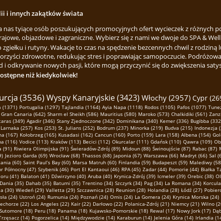
lii i innych zakątków świata
za nas tyiące osób poszukujących promocyjnych ofert wycieczek z różnych p
rajowe, objazdowe i zagraniczne. Wybierz się z nami we dwoje do SPA & Welln
ełku i rutyny. Wakacje to czas na spędzenie bezcennych chwil z rodziną lu
korzyści zdrowotne, redukując stres i poprawiając samopoczucie. Podróżowa
 i odkrywanie nowych pasji, które mogą przyczynić się do zwiększenia satysfa
dostępne niż kiedykolwiek!
urcja (3536)
Wyspy Kanaryjskie (3423)
Włochy (2957)
Cypr (26
 (1371)
Portugalia (1297)
Tajlandia (1164)
Ayia Napa (1118)
Rodos (1105)
Pafos (1077)
Tunez
Gran Canaria (642)
Sharm el Sheikh (586)
Mauritius (580)
Maroko (573)
Chalkidiki (561)
Zanz
taras (349)
Agadir (346)
Stany Zjednoczone (342)
Dominikana (340)
Kemer (336)
Bugibba (332
Larnaka (257)
Kos (253)
St. Julians (252)
Bodrum (237)
Minorka (219)
Budva (215)
Indonezja 
na (167)
Kołobrzeg (165)
Kusadasi (162)
Cancun (160)
Porto (159)
Lara (158)
Albena (154)
Gol
ma (116)
Vodice (113)
Kraków (113)
Becici (112)
Okurcalar (111)
Gdańsk (110)
Qawra (109)
Ob
 (91)
Riwiera Olimpijska (91)
Świeradów-Zdrój (89)
Midoun (88)
Świnoujście (87)
Rabac (87)
9)
Jezioro Garda (69)
Wrocław (68)
Thassos (68)
Japonia (67)
Warszawa (66)
Madryt (66)
Sal (
ania (60)
Saint Paul’s Bay (60)
Marsa Matruh (60)
Finlandia (59)
Budapeszt (59)
Malediwy (58
r Północny (47)
Szybenik (46)
Port El Kantaoui (46)
RPA (45)
Zadar (44)
Pomorie (44)
Białka T
oru (41)
Balaton (41)
Dźwirzyno (40)
Aruba (40)
Krynica-Zdrój (39)
Icmeler (39)
Orebic (38)
Ol
Dania (35)
Dahab (35)
Batumi (35)
Trentino (34)
Szczyrk (34)
Pag (34)
La Romana (34)
Korcula
a (30)
Wiedeń (29)
Valletta (29)
Szczawnica (28)
Reunion (28)
Holandia (28)
Łódź (27)
Pobier
sła (24)
Ustroń (24)
Rumunia (24)
Poznań (24)
Omis (24)
La Gomera (24)
Krynica Morska (24)
echorze (22)
Los Angeles (22)
Kair (22)
Darłowo (22)
Polanica-Zdrój (21)
Niemcy (21)
Wilno (2
Sutomore (18)
Peru (18)
Panama (18)
Kujawsko-Pomorskie (18)
Rewal (17)
Nowy Jork (17)
Dąb
Trzęsacz (14)
Pogorzelica (14)
Międzywodzie (14)
Karaburun (14)
Jelenia Góra (14)
Irlandia (1