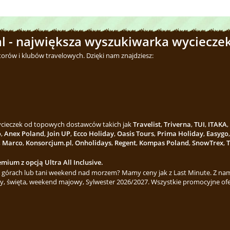
l - największa wyszukiwarka wycieczek
torów i klubów travelowych. Dzięki nam znajdziesz:
wycieczek od topowych dostawców takich jak
Travelist
,
Triverna
,
TUI
,
ITAKA
,
o
,
Anex Poland
,
Join UP
,
Ecco Holiday
,
Oasis Tours
,
Prima Holiday
,
Easygo
,
Marco
,
Konsorcjum.pl
,
Onholidays
,
Regent
,
Kompas Poland
,
SnowTrex
,
T
mium z opcją Ultra All Inclusive.
górach lub tani weekend nad morzem? Mamy ceny jak z Last Minute. Z nami
y, święta, weekend majowy, Sylwester 2026/2027. Wszystkie promocyjne ofe