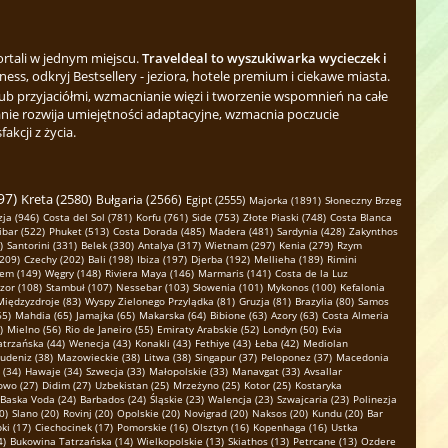
ortali w jednym miejscu.
Traveldeal to wyszukiwarka wycieczek i
ess, odkryj Bestsellery - jeziora, hotele premium i ciekawe miasta.
b przyjaciółmi, wzmacnianie więzi i tworzenie wspomnień na całe
nie rozwija umiejętności adaptacyjne, wzmacnia poczucie
kcji z życia.
97)
Kreta (2580)
Bułgaria (2566)
Egipt (2555)
Majorka (1891)
Słoneczny Brzeg
ja (946)
Costa del Sol (781)
Korfu (761)
Side (753)
Złote Piaski (748)
Costa Blanca
ibar (522)
Phuket (513)
Costa Dorada (485)
Madera (481)
Sardynia (428)
Zakynthos
)
Santorini (331)
Belek (330)
Antalya (317)
Wietnam (297)
Kenia (279)
Rzym
(209)
Czechy (202)
Bali (198)
Ibiza (197)
Djerba (192)
Mellieha (189)
Rimini
em (149)
Węgry (148)
Riviera Maya (146)
Marmaris (141)
Costa de la Luz
zor (108)
Stambuł (107)
Nessebar (103)
Słowenia (101)
Mykonos (100)
Kefalonia
Międzyzdroje (83)
Wyspy Zielonego Przylądka (81)
Gruzja (81)
Brazylia (80)
Samos
65)
Mahdia (65)
Jamajka (65)
Makarska (64)
Bibione (63)
Azory (63)
Costa Almeria
)
Mielno (56)
Rio de Janeiro (55)
Emiraty Arabskie (52)
Londyn (50)
Evia
atrzańska (44)
Wenecja (43)
Konakli (43)
Fethiye (43)
Łeba (42)
Mediolan
udeniz (38)
Mazowieckie (38)
Litwa (38)
Singapur (37)
Peloponez (37)
Macedonia
 (34)
Hawaje (34)
Szwecja (33)
Małopolskie (33)
Manavgat (33)
Avsallar
owo (27)
Didim (27)
Uzbekistan (25)
Mrzeżyno (25)
Kotor (25)
Kostaryka
Baska Voda (24)
Barbados (24)
Śląskie (23)
Walencja (23)
Szwajcaria (23)
Polinezja
0)
Slano (20)
Rovinj (20)
Opolskie (20)
Novigrad (20)
Naksos (20)
Kundu (20)
Bar
ki (17)
Ciechocinek (17)
Pomorskie (16)
Olsztyn (16)
Kopenhaga (16)
Ustka
4)
Bukowina Tatrzańska (14)
Wielkopolskie (13)
Skiathos (13)
Petrcane (13)
Ozdere