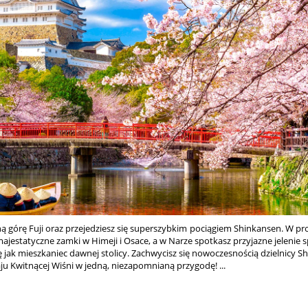
ną górę Fuji oraz przejedziesz się superszybkim pociągiem Shinkansen. W prog
jestatyczne zamki w Himeji i Osace, a w Narze spotkasz przyjazne jelenie 
 jak mieszkaniec dawnej stolicy. Zachwycisz się nowoczesnością dzielnicy Sh
ju Kwitnącej Wiśni w jedną, niezapomnianą przygodę! ...