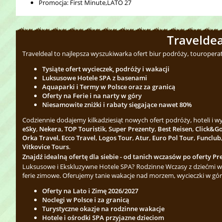
Promocja: First Minute,LATO 27
Traveldea
Traveldeal to najlepsza wyszukiwarka ofert biur podróży, touropera
Tysiąte ofert wycieczek, podróży i wakacji
Luksusowe Hotele SPA z basenami
Aquaparki i Termy w Polsce oraz za granicą
Oferty na Ferie i na narty w góry
Niesamowite zniżki i rabaty sięgające nawet 80%
Codziennie dodajemy kilkadziesiąt nowych ofert podróży, hoteli i 
eSky
,
Nekera
,
TOP Touristik
,
Super Prezenty
,
Best Reisen
,
Click&G
Orka Travel
,
Ecco Travel
,
Logos Tour
,
Atur
,
Euro Pol Tour
,
Funclub
Vitkovice Tours
.
Znajdź idealną ofertę dla siebie - od tanich wczasów po oferty Pre
Luksusowe i Ekskluzywne Hotele SPA? Rodzinne Wczasy z dziećmi w 
ferie zimowe. Oferujemy tanie wakacje nad morzem, wycieczki w gór
Oferty na Lato i Zimę 2026/2027
Noclegi w Polsce i za granicą
Turystyczne okazje na rodzinne wakacje
Hotele i ośrodki SPA przyjazne dzieciom