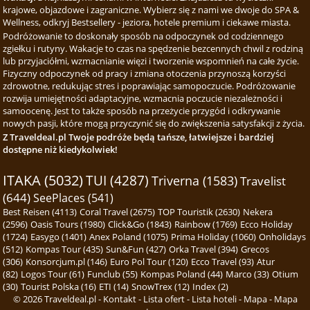
krajowe, objazdowe i zagraniczne. Wybierz się z nami we dwoje do SPA &
Wellness, odkryj Bestsellery - jeziora, hotele premium i ciekawe miasta.
Podróżowanie to doskonały sposób na odpoczynek od codziennego
zgiełku i rutyny. Wakacje to czas na spędzenie bezcennych chwil z rodziną
lub przyjaciółmi, wzmacnianie więzi i tworzenie wspomnień na całe życie.
Fizyczny odpoczynek od pracy i zmiana otoczenia przynoszą korzyści
zdrowotne, redukując stres i poprawiając samopoczucie. Podróżowanie
rozwija umiejętności adaptacyjne, wzmacnia poczucie niezależności i
samoocenę. Jest to także sposób na przeżycie przygód i odkrywanie
nowych pasji, które mogą przyczynić się do zwiększenia satysfakcji z życia.
Z Traveldeal.pl Twoje podróże będą tańsze, łatwiejsze i bardziej
dostępne niż kiedykolwiek!
ITAKA (5032)
TUI (4287)
Triverna (1583)
Travelist
(644)
SeePlaces (541)
Best Reisen (4113)
Coral Travel (2675)
TOP Touristik (2630)
Nekera
(2596)
Oasis Tours (1980)
Click&Go (1843)
Rainbow (1769)
Ecco Holiday
(1724)
Easygo (1401)
Anex Poland (1075)
Prima Holiday (1060)
Onholidays
(512)
Kompas Tour (435)
Sun&Fun (427)
Orka Travel (394)
Grecos
(306)
Konsorcjum.pl (146)
Euro Pol Tour (120)
Ecco Travel (93)
Atur
(82)
Logos Tour (61)
Funclub (55)
Kompas Poland (44)
Marco (33)
Otium
(30)
Tourist Polska (16)
ETI (14)
SnowTrex (12)
Index (2)
© 2026
Traveldeal.pl
-
Kontakt
-
Lista ofert
-
Lista hoteli
-
Mapa
-
Mapa