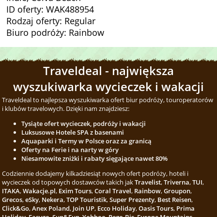
ID oferty: WAK488954
Rodzaj oferty: Regular
Biuro podróży: Rainbow
Traveldeal - największa
wyszukiwarka wycieczek i wakacji
Traveldeal to najlepsza wyszukiwarka ofert biur podróży, touroperatorów
i klubów travelowych. Dzięki nam znajdziesz:
Tysiąte ofert wycieczek, podróży i wakacji
Luksusowe Hotele SPA z basenami
Aquaparki i Termy w Polsce oraz za granicą
Oferty na Ferie i na narty w góry
Niesamowite zniżki i rabaty sięgające nawet 80%
Codziennie dodajemy kilkadziesiąt nowych ofert podróży, hoteli i
wycieczek od topowych dostawców takich jak
Travelist
,
Triverna
,
TUI
,
ITAKA
,
Wakacje.pl
,
Exim Tours
,
Coral Travel
,
Rainbow
,
Groupon
,
Grecos
,
eSky
,
Nekera
,
TOP Touristik
,
Super Prezenty
,
Best Reisen
,
Click&Go
,
Anex Poland
,
Join UP
,
Ecco Holiday
,
Oasis Tours
,
Prima