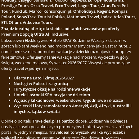
Holiday
,
Easygo
,
Sun&Fun
,
Yobboo
,
Rego-Bis
,
Europe Mountains
,
Prestige Tours
,
Orka Travel
,
Ecco Travel
,
Logos Tour
,
Atur
,
Euro Pol
Tour
,
Funclub
,
Marco
,
Konsorcjum.pl
,
Onholidays
,
Regent
,
Kompas
Poland
,
SnowTrex
,
Tourist Polska
,
Matimpex Travel
,
Index
,
Atlas Tours
,
ETI
,
Otium
,
Vitkovice Tours
.
Znajdź idealną ofertę dla siebie - od tanich wczasów po oferty
Premium z opcją Ultra All Inclusive.
Luksusowe i Ekskluzywne Hotele SPA? Rodzinne Wczasy z dziećmi w
górach lub tani weekend nad morzem? Mamy ceny jak z Last Minute. Z
nami spędzisz niezapomniane wakacje z dzieckiem, majówkę, urlop czy
ferie zimowe. Oferujemy tanie wakacje nad morzem, wycieczki w góry,
święta, weekend majowy, Sylwester 2026/2027. Wszystkie promocyjne
oferty travel w jednym miejscu.
Oferty na Lato i Zimę 2026/2027
Noclegi w Polsce i za granicą
Turystyczne okazje na rodzinne wakacje
Hotele i ośrodki SPA przyjazne dzieciom
Wyjazdy kilkudniowe, weekendowe, tygodniowe i dłuższe
Wycieczki i loty samolotem do Ameryki, Azji, Afryki, Australii i
innych zakątków świata
Opinie o portalu Traveldeal.pl są bardzo dobre. Codziennie odwiedza
nas tyiące osób poszukujących promocyjnych ofert wycieczek z różnych
portali w jednym miejscu.
Traveldeal to wyszukiwarka wycieczek i
wakacji
z najniższymi cenami w internecie. Znajdziesz tu wycieczki