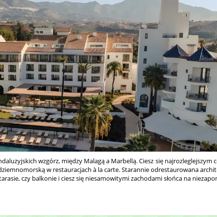
uzyjskich wzgórz, między Malagą a Marbellą. Ciesz się najrozleglejszym cent
dziemnomorską w restauracjach à la carte. Starannie odrestaurowana archit
rasie, czy balkonie i ciesz się niesamowitymi zachodami słońca na niezapo