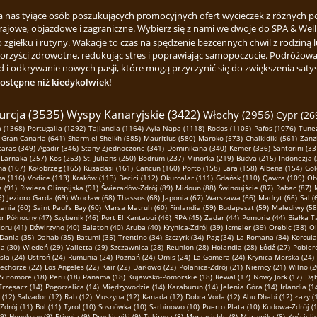
za nas tyiące osób poszukujących promocyjnych ofert wycieczek z różnych p
rajowe, objazdowe i zagraniczne. Wybierz się z nami we dwoje do SPA & Welln
ełku i rutyny. Wakacje to czas na spędzenie bezcennych chwil z rodziną lu
korzyści zdrowotne, redukując stres i poprawiając samopoczucie. Podróżowa
 i odkrywanie nowych pasji, które mogą przyczynić się do zwiększenia satysfa
dostępne niż kiedykolwiek!
urcja (3535)
Wyspy Kanaryjskie (3422)
Włochy (2956)
Cypr (26
 (1368)
Portugalia (1292)
Tajlandia (1164)
Ayia Napa (1118)
Rodos (1105)
Pafos (1076)
Tunez
Gran Canaria (641)
Sharm el Sheikh (585)
Mauritius (580)
Maroko (573)
Chalkidiki (561)
Zanz
taras (349)
Agadir (346)
Stany Zjednoczone (341)
Dominikana (340)
Kemer (336)
Santorini (33
Larnaka (257)
Kos (253)
St. Julians (250)
Bodrum (237)
Minorka (219)
Budva (215)
Indonezja 
na (167)
Kołobrzeg (165)
Kusadasi (161)
Cancun (160)
Porto (158)
Lara (158)
Albena (154)
Gol
ma (116)
Vodice (113)
Kraków (113)
Becici (112)
Okurcalar (111)
Gdańsk (110)
Qawra (109)
Ob
 (91)
Riwiera Olimpijska (91)
Świeradów-Zdrój (89)
Midoun (88)
Świnoujście (87)
Rabac (87)
9)
Jezioro Garda (69)
Wrocław (68)
Thassos (68)
Japonia (67)
Warszawa (66)
Madryt (66)
Sal (
ania (60)
Saint Paul’s Bay (60)
Marsa Matruh (60)
Finlandia (59)
Budapeszt (59)
Malediwy (58
r Północny (47)
Szybenik (46)
Port El Kantaoui (46)
RPA (45)
Zadar (44)
Pomorie (44)
Białka T
oru (41)
Dźwirzyno (40)
Balaton (40)
Aruba (40)
Krynica-Zdrój (39)
Icmeler (39)
Orebic (38)
Ol
Dania (35)
Dahab (35)
Batumi (35)
Trentino (34)
Szczyrk (34)
Pag (34)
La Romana (34)
Korcula
a (30)
Wiedeń (29)
Valletta (29)
Szczawnica (28)
Reunion (28)
Holandia (28)
Łódź (27)
Pobier
sła (24)
Ustroń (24)
Rumunia (24)
Poznań (24)
Omis (24)
La Gomera (24)
Krynica Morska (24)
echorze (22)
Los Angeles (22)
Kair (22)
Darłowo (22)
Polanica-Zdrój (21)
Niemcy (21)
Wilno (2
Sutomore (18)
Peru (18)
Panama (18)
Kujawsko-Pomorskie (18)
Rewal (17)
Nowy Jork (17)
Dąb
Trzęsacz (14)
Pogorzelica (14)
Międzywodzie (14)
Karaburun (14)
Jelenia Góra (14)
Irlandia (1
 (12)
Salvador (12)
Rab (12)
Muszyna (12)
Kanada (12)
Dobra Voda (12)
Abu Dhabi (12)
Łazy (
Zdrój (11)
Bol (11)
Tyrol (10)
Sosnówka (10)
Sarbinowo (10)
Puerto Plata (10)
Kudowa-Zdrój (1
(9)
Hongkong (9)
Etiopia (9)
Druskieniki (9)
Tekirova (8)
Murzasichle (8)
Martynika (8)
Kościelis