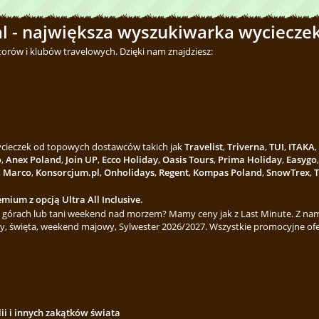
l - największa wyszukiwarka wycieczek
torów i klubów travelowych. Dzięki nam znajdziesz:
wycieczek od topowych dostawców takich jak
Travelist
,
Triverna
,
TUI
,
ITAKA
,
o
,
Anex Poland
,
Join UP
,
Ecco Holiday
,
Oasis Tours
,
Prima Holiday
,
Easygo
,
Marco
,
Konsorcjum.pl
,
Onholidays
,
Regent
,
Kompas Poland
,
SnowTrex
,
T
mium z opcją Ultra All Inclusive.
górach lub tani weekend nad morzem? Mamy ceny jak z Last Minute. Z nami
y, święta, weekend majowy, Sylwester 2026/2027. Wszystkie promocyjne ofe
lii i innych zakątków świata