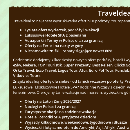
Traveldea
Traveldeal to najlepsza wyszukiwarka ofert biur podróży, touropera
Tysiąte ofert wycieczek, podróży i wakacji
Luksusowe Hotele SPA z basenami
Aquaparki i Termy w Polsce oraz za granicą
Oferty na Ferie i na narty w góry
Niesamowite zniżki i rabaty sięgające nawet 80%
Codziennie dodajemy kilkadziesiąt nowych ofert podróży, hoteli i 
eSky
,
Nekera
,
TOP Touristik
,
Super Prezenty
,
Best Reisen
,
Click&G
Orka Travel
,
Ecco Travel
,
Logos Tour
,
Atur
,
Euro Pol Tour
,
Funclub
Vitkovice Tours
.
Znajdź idealną ofertę dla siebie - od tanich wczasów po oferty Pre
Luksusowe i Ekskluzywne Hotele SPA? Rodzinne Wczasy z dziećmi w 
ferie zimowe. Oferujemy tanie wakacje nad morzem, wycieczki w gór
Oferty na Lato i Zimę 2026/2027
Noclegi w Polsce i za granicą
Turystyczne okazje na rodzinne wakacje
Hotele i ośrodki SPA przyjazne dzieciom
Wyjazdy kilkudniowe, weekendowe, tygodniowe i dłuższe
Wycieczki i loty samolotem do Ameryki, Azji, Afryki, Austra