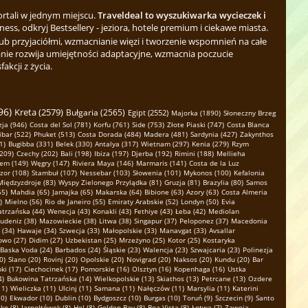
ortali w jednym miejscu.
Traveldeal to wyszukiwarka wycieczek i
ess, odkryj Bestsellery - jeziora, hotele premium i ciekawe miasta.
b przyjaciółmi, wzmacnianie więzi i tworzenie wspomnień na całe
nie rozwija umiejętności adaptacyjne, wzmacnia poczucie
kcji z życia.
96)
Kreta (2579)
Bułgaria (2565)
Egipt (2552)
Majorka (1890)
Słoneczny Brzeg
ja (946)
Costa del Sol (781)
Korfu (761)
Side (753)
Złote Piaski (747)
Costa Blanca
ibar (522)
Phuket (513)
Costa Dorada (484)
Madera (481)
Sardynia (427)
Zakynthos
1)
Bugibba (331)
Belek (330)
Antalya (317)
Wietnam (297)
Kenia (279)
Rzym
(209)
Czechy (202)
Bali (198)
Ibiza (197)
Djerba (192)
Rimini (188)
Mellieha
em (149)
Węgry (147)
Riviera Maya (146)
Marmaris (141)
Costa de la Luz
zor (108)
Stambuł (107)
Nessebar (103)
Słowenia (101)
Mykonos (100)
Kefalonia
Międzyzdroje (83)
Wyspy Zielonego Przylądka (81)
Gruzja (81)
Brazylia (80)
Samos
65)
Mahdia (65)
Jamajka (65)
Makarska (64)
Bibione (63)
Azory (63)
Costa Almeria
)
Mielno (56)
Rio de Janeiro (55)
Emiraty Arabskie (52)
Londyn (50)
Evia
atrzańska (44)
Wenecja (43)
Konakli (43)
Fethiye (43)
Łeba (42)
Mediolan
udeniz (38)
Mazowieckie (38)
Litwa (38)
Singapur (37)
Peloponez (37)
Macedonia
 (34)
Hawaje (34)
Szwecja (33)
Małopolskie (33)
Manavgat (33)
Avsallar
owo (27)
Didim (27)
Uzbekistan (25)
Mrzeżyno (25)
Kotor (25)
Kostaryka
Baska Voda (24)
Barbados (24)
Śląskie (23)
Walencja (23)
Szwajcaria (23)
Polinezja
0)
Slano (20)
Rovinj (20)
Opolskie (20)
Novigrad (20)
Naksos (20)
Kundu (20)
Bar
ki (17)
Ciechocinek (17)
Pomorskie (16)
Olsztyn (16)
Kopenhaga (16)
Ustka
4)
Bukowina Tatrzańska (14)
Wielkopolskie (13)
Skiathos (13)
Petrcane (13)
Ozdere
11)
Wieliczka (11)
Ulcinj (11)
Samana (11)
Nałęczów (11)
Marsylia (11)
Katerini
0)
Ekwador (10)
Dublin (10)
Bydgoszcz (10)
Burgas (10)
Toruń (9)
Szczecin (9)
Santo
ko (8)
Jarnołtówek (8)
Hel (8)
Golden Bay (8)
Boa Vista (8)
Łotwa (7)
Zawoja