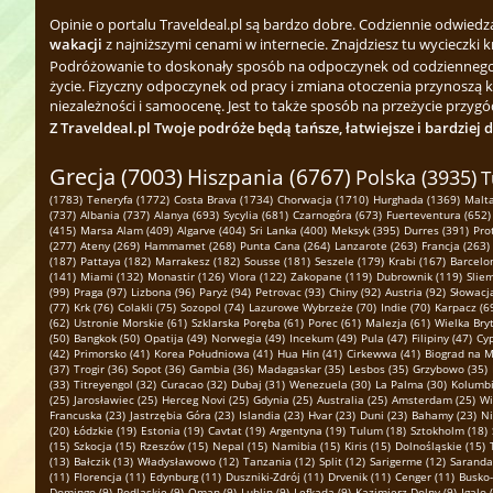
Opinie o portalu Traveldeal.pl są bardzo dobre. Codziennie odwied
wakacji
z najniższymi cenami w internecie. Znajdziesz tu wycieczki k
Podróżowanie to doskonały sposób na odpoczynek od codziennego zgi
życie. Fizyczny odpoczynek od pracy i zmiana otoczenia przynoszą 
niezależności i samoocenę. Jest to także sposób na przeżycie przygód
Z Traveldeal.pl Twoje podróże będą tańsze, łatwiejsze i bardziej 
Grecja (7003)
Hiszpania (6767)
Polska (3935)
T
(1783)
Teneryfa (1772)
Costa Brava (1734)
Chorwacja (1710)
Hurghada (1369)
Malta
(737)
Albania (737)
Alanya (693)
Sycylia (681)
Czarnogóra (673)
Fuerteventura (652)
(415)
Marsa Alam (409)
Algarve (404)
Sri Lanka (400)
Meksyk (395)
Durres (391)
Pro
(277)
Ateny (269)
Hammamet (268)
Punta Cana (264)
Lanzarote (263)
Francja (263)
(187)
Pattaya (182)
Marrakesz (182)
Sousse (181)
Seszele (179)
Krabi (167)
Barcelo
(141)
Miami (132)
Monastir (126)
Vlora (122)
Zakopane (119)
Dubrownik (119)
Slie
(99)
Praga (97)
Lizbona (96)
Paryż (94)
Petrovac (93)
Chiny (92)
Austria (92)
Słowacja
(77)
Krk (76)
Colakli (75)
Sozopol (74)
Lazurowe Wybrzeże (70)
Indie (70)
Karpacz (6
(62)
Ustronie Morskie (61)
Szklarska Poręba (61)
Porec (61)
Malezja (61)
Wielka Bryt
(50)
Bangkok (50)
Opatija (49)
Norwegia (49)
Incekum (49)
Pula (47)
Filipiny (47)
Cyp
(42)
Primorsko (41)
Korea Południowa (41)
Hua Hin (41)
Cirkewwa (41)
Biograd na M
(37)
Trogir (36)
Sopot (36)
Gambia (36)
Madagaskar (35)
Lesbos (35)
Grzybowo (35)
(33)
Titreyengol (32)
Curacao (32)
Dubaj (31)
Wenezuela (30)
La Palma (30)
Kolumbi
(25)
Jarosławiec (25)
Herceg Novi (25)
Gdynia (25)
Australia (25)
Amsterdam (25)
Wi
Francuska (23)
Jastrzębia Góra (23)
Islandia (23)
Hvar (23)
Duni (23)
Bahamy (23)
Ni
(20)
Łódzkie (19)
Estonia (19)
Cavtat (19)
Argentyna (19)
Tulum (18)
Sztokholm (18)
(15)
Szkocja (15)
Rzeszów (15)
Nepal (15)
Namibia (15)
Kiris (15)
Dolnośląskie (15)
(13)
Bałczik (13)
Władysławowo (12)
Tanzania (12)
Split (12)
Sarigerme (12)
Saranda
(11)
Florencja (11)
Edynburg (11)
Duszniki-Zdrój (11)
Drvenik (11)
Cenger (11)
Busko-
Domingo (9)
Podlaskie (9)
Oman (9)
Lublin (9)
Lefkada (9)
Kazimierz Dolny (9)
Igalo 