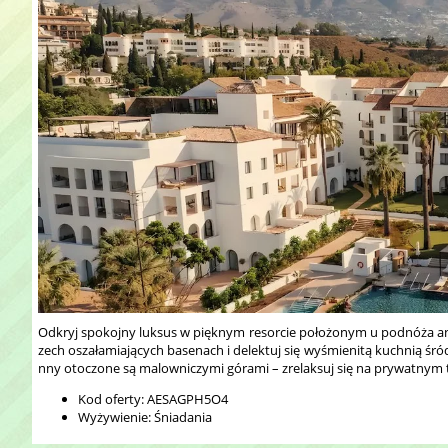
Odkryj spokojny luksus w pięknym resorcie położonym u podnóża andal
zech oszałamiających basenach i delektuj się wyśmienitą kuchnią śró
nny otoczone są malowniczymi górami – zrelaksuj się na prywatnym ta
Kod oferty: AESAGPH5O4
Wyżywienie: Śniadania