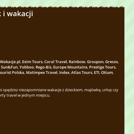
 i wakacji
Wakacje.pl
,
Exim Tours
,
Coral Travel
,
Rainbow
,
Groupon
,
Grecos
,
,
Sun&Fun
,
Yobboo
,
Rego-Bis
,
Europe Mountains
,
Prestige Tours
,
ourist Polska
,
Matimpex Travel
,
Index
,
Atlas Tours
,
ETI
,
Otium
,
 spędzisz niezapomniane wakacje z dzieckiem, majówkę, urlop czy
rty travel w jednym miejscu.