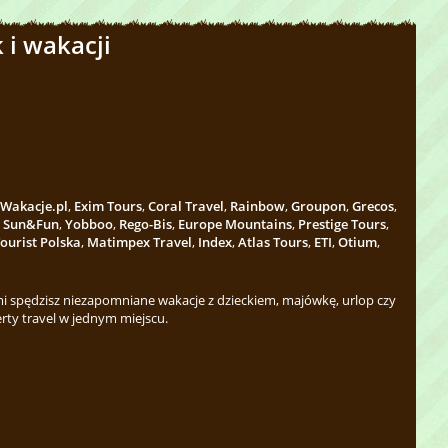
 i wakacji
Wakacje.pl
,
Exim Tours
,
Coral Travel
,
Rainbow
,
Groupon
,
Grecos
,
,
Sun&Fun
,
Yobboo
,
Rego-Bis
,
Europe Mountains
,
Prestige Tours
,
ourist Polska
,
Matimpex Travel
,
Index
,
Atlas Tours
,
ETI
,
Otium
,
 spędzisz niezapomniane wakacje z dzieckiem, majówkę, urlop czy
rty travel w jednym miejscu.