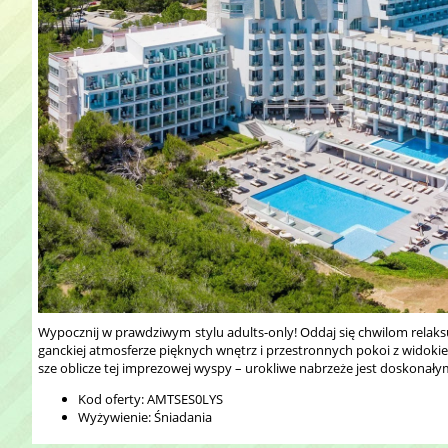
Wypocznij w prawdziwym stylu adults-only! Oddaj się chwilom relaks
ganckiej atmosferze pięknych wnętrz i przestronnych pokoi z widokie
sze oblicze tej imprezowej wyspy – urokliwe nabrzeże jest doskonały
Kod oferty: AMTSES0LYS
Wyżywienie: Śniadania