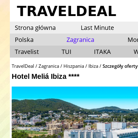
Strona główna
Last Minute
Polska
Zagranica
Mo
Travelist
TUI
ITAKA
W
TravelDeal
Zagranica
Hiszpania
Ibiza
Szczegóły oferty
Hotel Meliá Ibiza ****