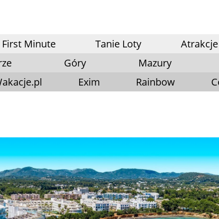
First Minute
Tanie Loty
Atrakcje
rze
Góry
Mazury
akacje.pl
Exim
Rainbow
C