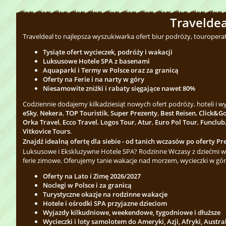
Traveldea
Traveldeal to najlepsza wyszukiwarka ofert biur podróży, touropera
Tysiąte ofert wycieczek, podróży i wakacji
Luksusowe Hotele SPA z basenami
Aquaparki i Termy w Polsce oraz za granicą
Oferty na Ferie i na narty w góry
Niesamowite zniżki i rabaty sięgające nawet 80%
Codziennie dodajemy kilkadziesiąt nowych ofert podróży, hoteli i 
eSky
,
Nekera
,
TOP Touristik
,
Super Prezenty
,
Best Reisen
,
Click&G
Orka Travel
,
Ecco Travel
,
Logos Tour
,
Atur
,
Euro Pol Tour
,
Funclub
Vitkovice Tours
.
Znajdź idealną ofertę dla siebie - od tanich wczasów po oferty Pre
Luksusowe i Ekskluzywne Hotele SPA? Rodzinne Wczasy z dziećmi w 
ferie zimowe. Oferujemy tanie wakacje nad morzem, wycieczki w gór
Oferty na Lato i Zimę 2026/2027
Noclegi w Polsce i za granicą
Turystyczne okazje na rodzinne wakacje
Hotele i ośrodki SPA przyjazne dzieciom
Wyjazdy kilkudniowe, weekendowe, tygodniowe i dłuższe
Wycieczki i loty samolotem do Ameryki, Azji, Afryki, Austra