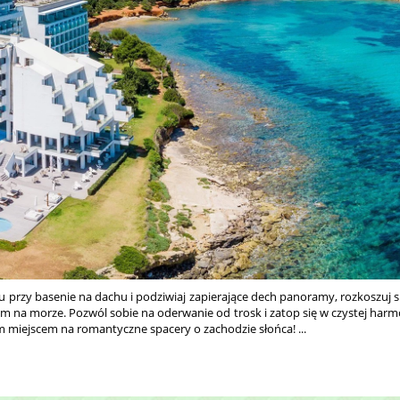
u przy basenie na dachu i podziwiaj zapierające dech panoramy, rozkoszuj s
m na morze. Pozwól sobie na oderwanie od trosk i zatop się w czystej harmon
m miejscem na romantyczne spacery o zachodzie słońca! ...