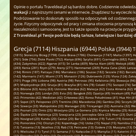
Opinie o portalu Traveldeal.pl są bardzo dobre. Codziennie odwied
wakacji
z najniższymi cenami w internecie. Znajdziesz tu wycieczki k
Podróżowanie to doskonały sposób na odpoczynek od codziennego zgi
życie. Fizyczny odpoczynek od pracy i zmiana otoczenia przynoszą 
niezależności i samoocenę. Jest to także sposób na przeżycie przygód
Z Traveldeal.pl Twoje podróże będą tańsze, łatwiejsze i bardziej 
Grecja (7114)
Hiszpania (6944)
Polska (3944)
T
(1815)
Słoneczny Brzeg (1798)
Costa Brava (1786)
Chorwacja (1747)
Malta (1397)
H
(761)
Side (756)
Złote Piaski (752)
Alanya (696)
Sycylia (691)
Czarnogóra (682)
Fuert
(434)
Zakynthos (422)
Algarve (415)
Sri Lanka (409)
Marsa Alam (409)
Meksyk (408)
(283)
Kenia (281)
Rzym (279)
Ateny (271)
Hammamet (269)
Punta Cana (264)
Lanzar
(194)
Rimini (187)
Pattaya (186)
Marrakesz (186)
Sousse (182)
Seszele (182)
Barcel
(142)
Marmaris (141)
Miami (137)
Monastir (126)
Dubrownik (125)
Vlora (124)
Zako
(101)
Praga (99)
Lizbona (98)
Austria (98)
Petrovac (95)
Kefalonia (95)
Słowacja (94)
(87)
Międzyzdroje (83)
Gruzja (81)
Brazylia (81)
Krk (78)
Colakli (75)
Sozopol (74)
Sa
(63)
Bibione (63)
Azory (63)
Ustronie Morskie (62)
Malezja (62)
Costa Almeria (62)
W
(52)
Norwegia (50)
Londyn (50)
Evia (50)
Bangkok (50)
Opatija (49)
Incekum (49)
Pul
(42)
Primorsko (42)
Mediolan (42)
Cirkewwa (42)
Korea Południowa (41)
Hua Hin (41
(37)
Sopot (37)
Peloponez (37)
Trentino (36)
Macedonia (36)
Gambia (36)
Szczyrk (3
(34)
Szwecja (33)
Małopolskie (33)
Manavgat (33)
Titreyengol (32)
Australia (32)
Wen
(25)
Poznań (25)
Omis (25)
Mrzeżyno (25)
La Gomera (25)
Krynica Morska (25)
Kotor
(24)
Śląskie (23)
Walencja (23)
Szwajcaria (23)
Jastrzębia Góra (23)
Hvar (23)
Duni (
(20)
Novigrad (20)
Kundu (20)
Cavtat (20)
Bar (20)
Łódzkie (19)
Tulum (19)
Estonia (
(16)
Pomorskie (16)
Olsztyn (16)
Kopenhaga (16)
Ustka (15)
Nepal (15)
Namibia (15
(13)
Tanzania (13)
Skiathos (13)
Rab (13)
Petrcane (13)
Ozdere (13)
Muszyna (13)
D
(11)
Wieliczka (11)
Tyrol (11)
Samana (11)
Nałęczów (11)
Marsylia (11)
Katerini (11)
(10)
Ekwador (10)
Dublin (10)
Druskieniki (10)
Bydgoszcz (10)
Burgas (10)
Toruń (9)