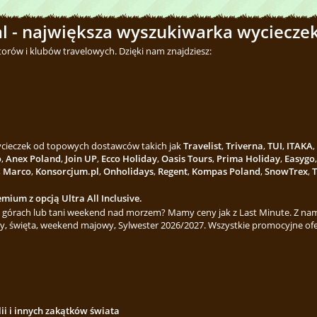
l - największa wyszukiwarka wycieczek
torów i klubów travelowych. Dzięki nam znajdziesz:
wycieczek od topowych dostawców takich jak
Travelist
,
Triverna
,
TUI
,
ITAKA
,
o
,
Anex Poland
,
Join UP
,
Ecco Holiday
,
Oasis Tours
,
Prima Holiday
,
Easygo
,
Marco
,
Konsorcjum.pl
,
Onholidays
,
Regent
,
Kompas Poland
,
SnowTrex
,
T
mium z opcją Ultra All Inclusive.
górach lub tani weekend nad morzem? Mamy ceny jak z Last Minute. Z nami
y, święta, weekend majowy, Sylwester 2026/2027. Wszystkie promocyjne ofe
lii i innych zakątków świata