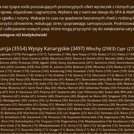
za nas tyiące osób poszukujących promocyjnych ofert wycieczek z różnych p
rajowe, objazdowe i zagraniczne. Wybierz się z nami we dwoje do SPA & Welln
ełku i rutyny. Wakacje to czas na spędzenie bezcennych chwil z rodziną lu
korzyści zdrowotne, redukując stres i poprawiając samopoczucie. Podróżowa
 i odkrywanie nowych pasji, które mogą przyczynić się do zwiększenia satysfa
dostępne niż kiedykolwiek!
urcja (3554)
Wyspy Kanaryjskie (3497)
Włochy (2983)
Cypr (27
urghada (1379)
Portugalia (1317)
Tajlandia (1186)
Ayia Napa (1150)
Rodos (1121)
Pafos (1100
eventura (662)
Gran Canaria (658)
Mauritius (592)
Sharm el Sheikh (591)
Maroko (586)
Chalki
Durres (406)
Protaras (358)
Agadir (354)
Stany Zjednoczone (351)
Santorini (342)
Dominikana 
ote (263)
Larnaka (258)
Kos (258)
St. Julians (256)
Bodrum (238)
Minorka (229)
Budva (219)
I
ona (173)
Krabi (170)
Cancun (165)
Kołobrzeg (164)
Kusadasi (163)
Porto (159)
Lara (159)
Gol
pane (120)
Sliema (118)
Vodice (116)
Kraków (114)
Qawra (112)
Okurcalar (112)
Becici (112)
Chiny (94)
Paryż (93)
Riwiera Olimpijska (91)
Rabac (91)
Świeradów-Zdrój (89)
Midoun (89)
L
mos (74)
Jezioro Garda (74)
Indie (73)
Sal (70)
Karpacz (70)
Wrocław (68)
Thassos (68)
Makars
ielka Brytania (61)
Saint Paul’s Bay (60)
Marsa Matruh (60)
Szklarska Poręba (59)
Finlandia (5
a (47)
Port El Kantaoui (47)
Filipiny (47)
Szybenik (46)
Cypr Północny (46)
Zadar (44)
RPA (44)
)
Balaton (41)
Aruba (41)
Icmeler (40)
Dźwirzyno (40)
Biograd na Moru (40)
Singapur (39)
Oreb
5)
Madagaskar (35)
Lesbos (35)
La Romana (35)
Korcula (35)
Grzybowo (35)
Dania (35)
Dahab 
ezuela (31)
Kolumbia (31)
Dubaj (31)
Wiedeń (30)
Valletta (29)
Szczawnica (28)
Reunion (28)
 (25)
Jarosławiec (25)
Herceg Novi (25)
Gdynia (25)
Baska Voda (25)
Amsterdam (25)
Wisła (2
23)
Bahamy (23)
Niechorze (22)
Naksos (22)
Los Angeles (22)
Kair (22)
Darłowo (22)
Slano (21
19)
Sztokholm (18)
Sutomore (18)
Panama (18)
Kujawsko-Pomorskie (18)
Argentyna (18)
Rewal
)
Kiris (15)
Dolnośląskie (15)
Trzęsacz (14)
Pogorzelica (14)
Międzywodzie (14)
Karaburun (14)
obra Voda (13)
Bałczik (13)
Władysławowo (12)
Ulcinj (12)
Split (12)
Sarigerme (12)
Saranda (1
Florencja (11)
Duszniki-Zdrój (11)
Cenger (11)
Busko-Zdrój (11)
Bol (11)
Sosnówka (10)
Sarbin
Szczecin (9)
Santo Domingo (9)
Podlaskie (9)
Oman (9)
Lublin (9)
Lefkada (9)
Kazimierz Dolny (