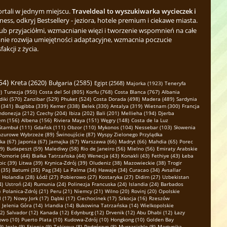
ortali w jednym miejscu.
Traveldeal to wyszukiwarka wycieczek i
ess, odkryj Bestsellery - jeziora, hotele premium i ciekawe miasta.
b przyjaciółmi, wzmacnianie więzi i tworzenie wspomnień na całe
nie rozwija umiejętności adaptacyjne, wzmacnia poczucie
kcji z życia.
54)
Kreta (2620)
Bułgaria (2585)
Egipt (2568)
Majorka (1923)
Teneryfa
)
Tunezja (950)
Costa del Sol (805)
Korfu (768)
Costa Blanca (767)
Albania
diki (570)
Zanzibar (529)
Phuket (524)
Costa Dorada (498)
Madera (489)
Sardynia
(341)
Bugibba (339)
Kemer (338)
Belek (330)
Antalya (319)
Wietnam (300)
Francja
ndonezja (212)
Czechy (204)
Ibiza (202)
Bali (201)
Mellieha (194)
Djerba
em (156)
Albena (156)
Riviera Maya (151)
Węgry (148)
Costa de la Luz
Stambuł (111)
Gdańsk (111)
Obzor (110)
Mykonos (104)
Nessebar (103)
Słowenia
azurowe Wybrzeże (89)
Świnoujście (87)
Wyspy Zielonego Przylądka
ka (67)
Japonia (67)
Jamajka (67)
Warszawa (66)
Madryt (66)
Mahdia (65)
Porec
9)
Budapeszt (59)
Malediwy (58)
Rio de Janeiro (56)
Mielno (56)
Emiraty Arabskie
Pomorie (44)
Białka Tatrzańska (44)
Wenecja (43)
Konakli (43)
Fethiye (43)
Łeba
ic (39)
Litwa (39)
Krynica-Zdrój (39)
Oludeniz (38)
Mazowieckie (38)
Trogir
(35)
Batumi (35)
Pag (34)
La Palma (34)
Hawaje (34)
Curacao (34)
Avsallar
Holandia (28)
Łódź (27)
Pobierowo (27)
Kostaryka (27)
Didim (27)
Uzbekistan
4)
Ustroń (24)
Rumunia (24)
Polinezja Francuska (24)
Islandia (24)
Barbados
)
Polanica-Zdrój (21)
Peru (21)
Niemcy (21)
Wilno (20)
Rovinj (20)
Opolskie
 (17)
Nowy Jork (17)
Dąbki (17)
Ciechocinek (17)
Szkocja (16)
Rzeszów
Jelenia Góra (14)
Irlandia (14)
Bukowina Tatrzańska (14)
Wielkopolskie
2)
Salvador (12)
Kanada (12)
Edynburg (12)
Drvenik (12)
Abu Dhabi (12)
Łazy
owo (10)
Puerto Plata (10)
Kudowa-Zdrój (10)
Hongkong (10)
Golden Bay
9)
Igalo (9)
Etiopia (9)
Tekirova (8)
Podgórzyn (8)
Murzasichle (8)
Martynika