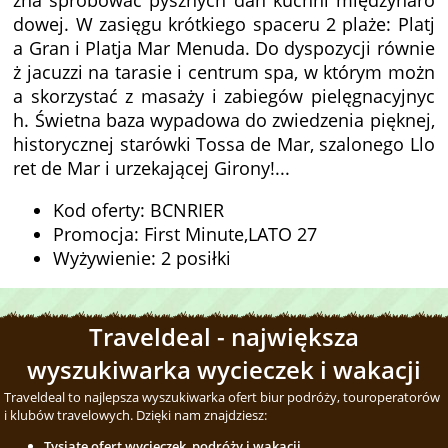
żna spróbować pysznych dań kuchni międzynaro
dowej. W zasięgu krótkiego spaceru 2 plaże: Platj
a Gran i Platja Mar Menuda. Do dyspozycji równie
ż jacuzzi na tarasie i centrum spa, w którym możn
a skorzystać z masaży i zabiegów pielęgnacyjnyc
h. Świetna baza wypadowa do zwiedzenia pięknej,
historycznej starówki Tossa de Mar, szalonego Llo
ret de Mar i urzekającej Girony!...
Kod oferty: BCNRIER
Promocja: First Minute,LATO 27
Wyżywienie: 2 posiłki
Traveldeal - największa
wyszukiwarka wycieczek i wakacji
Traveldeal to najlepsza wyszukiwarka ofert biur podróży, touroperatorów
i klubów travelowych. Dzięki nam znajdziesz:
Tysiąte ofert wycieczek, podróży i wakacji