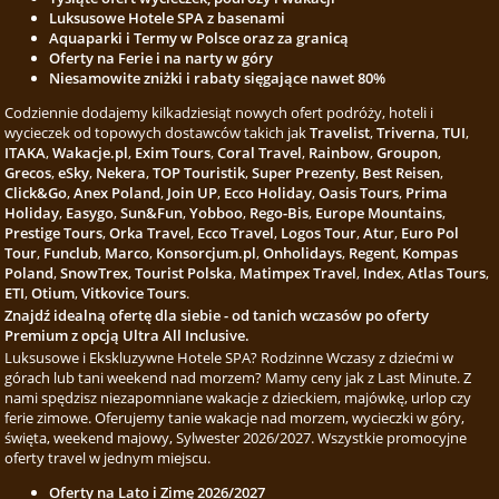
Luksusowe Hotele SPA z basenami
Aquaparki i Termy w Polsce oraz za granicą
Oferty na Ferie i na narty w góry
Niesamowite zniżki i rabaty sięgające nawet 80%
Codziennie dodajemy kilkadziesiąt nowych ofert podróży, hoteli i
wycieczek od topowych dostawców takich jak
Travelist
,
Triverna
,
TUI
,
ITAKA
,
Wakacje.pl
,
Exim Tours
,
Coral Travel
,
Rainbow
,
Groupon
,
Grecos
,
eSky
,
Nekera
,
TOP Touristik
,
Super Prezenty
,
Best Reisen
,
Click&Go
,
Anex Poland
,
Join UP
,
Ecco Holiday
,
Oasis Tours
,
Prima
Holiday
,
Easygo
,
Sun&Fun
,
Yobboo
,
Rego-Bis
,
Europe Mountains
,
Prestige Tours
,
Orka Travel
,
Ecco Travel
,
Logos Tour
,
Atur
,
Euro Pol
Tour
,
Funclub
,
Marco
,
Konsorcjum.pl
,
Onholidays
,
Regent
,
Kompas
Poland
,
SnowTrex
,
Tourist Polska
,
Matimpex Travel
,
Index
,
Atlas Tours
,
ETI
,
Otium
,
Vitkovice Tours
.
Znajdź idealną ofertę dla siebie - od tanich wczasów po oferty
Premium z opcją Ultra All Inclusive.
Luksusowe i Ekskluzywne Hotele SPA? Rodzinne Wczasy z dziećmi w
górach lub tani weekend nad morzem? Mamy ceny jak z Last Minute. Z
nami spędzisz niezapomniane wakacje z dzieckiem, majówkę, urlop czy
ferie zimowe. Oferujemy tanie wakacje nad morzem, wycieczki w góry,
święta, weekend majowy, Sylwester 2026/2027. Wszystkie promocyjne
oferty travel w jednym miejscu.
Oferty na Lato i Zimę 2026/2027