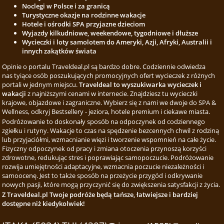
Noclegi w Polsce i za granicą
Turystyczne okazje na rodzinne wakacje
Hotele i ośrodki SPA przyjazne dzieciom
Wyjazdy kilkudniowe, weekendowe, tygodniowe i dłuższe
Wycieczki i loty samolotem do Ameryki, Azji, Afryki, Australii i
innych zakątków świata
Opinie o portalu Traveldeal.pl są bardzo dobre. Codziennie odwiedza
nas tyiące osób poszukujących promocyjnych ofert wycieczek z różnych
portali w jednym miejscu.
Traveldeal to wyszukiwarka wycieczek i
wakacji
z najniższymi cenami w internecie. Znajdziesz tu wycieczki
krajowe, objazdowe i zagraniczne. Wybierz się z nami we dwoje do SPA &
Wellness, odkryj Bestsellery - jeziora, hotele premium i ciekawe miasta.
Podróżowanie to doskonały sposób na odpoczynek od codziennego
zgiełku i rutyny. Wakacje to czas na spędzenie bezcennych chwil z rodziną
lub przyjaciółmi, wzmacnianie więzi i tworzenie wspomnień na całe życie.
Fizyczny odpoczynek od pracy i zmiana otoczenia przynoszą korzyści
zdrowotne, redukując stres i poprawiając samopoczucie. Podróżowanie
rozwija umiejętności adaptacyjne, wzmacnia poczucie niezależności i
samoocenę. Jest to także sposób na przeżycie przygód i odkrywanie
nowych pasji, które mogą przyczynić się do zwiększenia satysfakcji z życia.
Z Traveldeal.pl Twoje podróże będą tańsze, łatwiejsze i bardziej
dostępne niż kiedykolwiek!