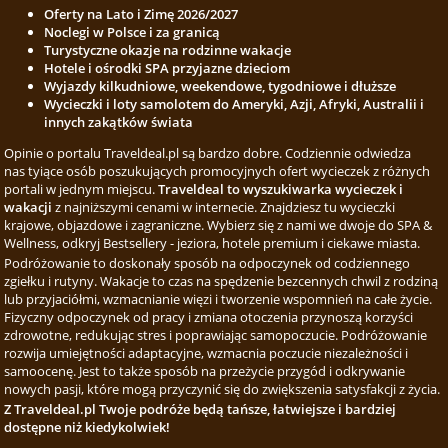
Oferty na Lato i Zimę 2026/2027
Noclegi w Polsce i za granicą
Turystyczne okazje na rodzinne wakacje
Hotele i ośrodki SPA przyjazne dzieciom
Wyjazdy kilkudniowe, weekendowe, tygodniowe i dłuższe
Wycieczki i loty samolotem do Ameryki, Azji, Afryki, Australii i
innych zakątków świata
Opinie o portalu Traveldeal.pl są bardzo dobre. Codziennie odwiedza
nas tyiące osób poszukujących promocyjnych ofert wycieczek z różnych
portali w jednym miejscu.
Traveldeal to wyszukiwarka wycieczek i
wakacji
z najniższymi cenami w internecie. Znajdziesz tu wycieczki
krajowe, objazdowe i zagraniczne. Wybierz się z nami we dwoje do SPA &
Wellness, odkryj Bestsellery - jeziora, hotele premium i ciekawe miasta.
Podróżowanie to doskonały sposób na odpoczynek od codziennego
zgiełku i rutyny. Wakacje to czas na spędzenie bezcennych chwil z rodziną
lub przyjaciółmi, wzmacnianie więzi i tworzenie wspomnień na całe życie.
Fizyczny odpoczynek od pracy i zmiana otoczenia przynoszą korzyści
zdrowotne, redukując stres i poprawiając samopoczucie. Podróżowanie
rozwija umiejętności adaptacyjne, wzmacnia poczucie niezależności i
samoocenę. Jest to także sposób na przeżycie przygód i odkrywanie
nowych pasji, które mogą przyczynić się do zwiększenia satysfakcji z życia.
Z Traveldeal.pl Twoje podróże będą tańsze, łatwiejsze i bardziej
dostępne niż kiedykolwiek!