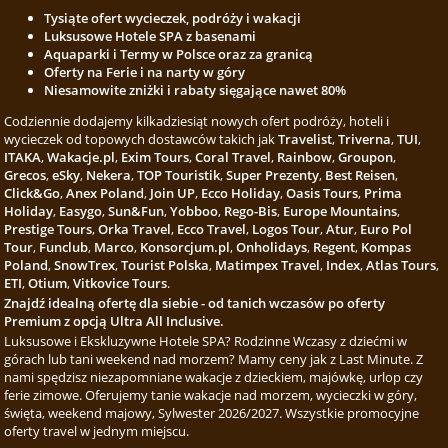
Tysiąte ofert wycieczek, podróży i wakacji
Luksusowe Hotele SPA z basenami
Aquaparki i Termy w Polsce oraz za granicą
Oferty na Ferie i na narty w góry
Niesamowite zniżki i rabaty sięgające nawet 80%
Codziennie dodajemy kilkadziesiąt nowych ofert podróży, hoteli i
wycieczek od topowych dostawców takich jak
Travelist
,
Triverna
,
TUI
,
ITAKA
,
Wakacje.pl
,
Exim Tours
,
Coral Travel
,
Rainbow
,
Groupon
,
Grecos
,
eSky
,
Nekera
,
TOP Touristik
,
Super Prezenty
,
Best Reisen
,
Click&Go
,
Anex Poland
,
Join UP
,
Ecco Holiday
,
Oasis Tours
,
Prima
Holiday
,
Easygo
,
Sun&Fun
,
Yobboo
,
Rego-Bis
,
Europe Mountains
,
Prestige Tours
,
Orka Travel
,
Ecco Travel
,
Logos Tour
,
Atur
,
Euro Pol
Tour
,
Funclub
,
Marco
,
Konsorcjum.pl
,
Onholidays
,
Regent
,
Kompas
Poland
,
SnowTrex
,
Tourist Polska
,
Matimpex Travel
,
Index
,
Atlas Tours
,
ETI
,
Otium
,
Vitkovice Tours
.
Znajdź idealną ofertę dla siebie - od tanich wczasów po oferty
Premium z opcją Ultra All Inclusive.
Luksusowe i Ekskluzywne Hotele SPA? Rodzinne Wczasy z dziećmi w
górach lub tani weekend nad morzem? Mamy ceny jak z Last Minute. Z
nami spędzisz niezapomniane wakacje z dzieckiem, majówkę, urlop czy
ferie zimowe. Oferujemy tanie wakacje nad morzem, wycieczki w góry,
święta, weekend majowy, Sylwester 2026/2027. Wszystkie promocyjne
oferty travel w jednym miejscu.