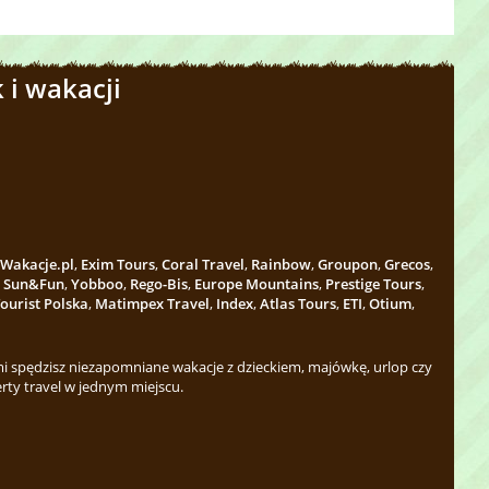
 i wakacji
Wakacje.pl
,
Exim Tours
,
Coral Travel
,
Rainbow
,
Groupon
,
Grecos
,
,
Sun&Fun
,
Yobboo
,
Rego-Bis
,
Europe Mountains
,
Prestige Tours
,
ourist Polska
,
Matimpex Travel
,
Index
,
Atlas Tours
,
ETI
,
Otium
,
 spędzisz niezapomniane wakacje z dzieckiem, majówkę, urlop czy
rty travel w jednym miejscu.