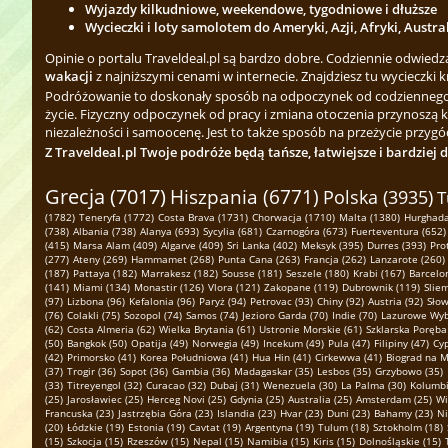
Wyjazdy kilkudniowe, weekendowe, tygodniowe i dłuższe
Wycieczki i loty samolotem do Ameryki, Azji, Afryki, Austra
Opinie o portalu Traveldeal.pl są bardzo dobre. Codziennie odwied
wakacji
z najniższymi cenami w internecie. Znajdziesz tu wycieczki k
Podróżowanie to doskonały sposób na odpoczynek od codziennego zgi
życie. Fizyczny odpoczynek od pracy i zmiana otoczenia przynoszą 
niezależności i samoocenę. Jest to także sposób na przeżycie przygód
Z Traveldeal.pl Twoje podróże będą tańsze, łatwiejsze i bardziej 
Grecja (7017)
Hiszpania (6771)
Polska (3935)
T
(1782)
Teneryfa (1772)
Costa Brava (1731)
Chorwacja (1710)
Malta (1380)
Hurghada
(738)
Albania (738)
Alanya (693)
Sycylia (681)
Czarnogóra (673)
Fuerteventura (652)
(415)
Marsa Alam (409)
Algarve (409)
Sri Lanka (402)
Meksyk (395)
Durres (393)
Pro
(277)
Ateny (269)
Hammamet (268)
Punta Cana (263)
Francja (262)
Lanzarote (260)
(187)
Pattaya (182)
Marrakesz (182)
Sousse (181)
Seszele (180)
Krabi (167)
Barcelo
(141)
Miami (134)
Monastir (126)
Vlora (121)
Zakopane (119)
Dubrownik (119)
Slie
(97)
Lizbona (96)
Kefalonia (96)
Paryż (94)
Petrovac (93)
Chiny (92)
Austria (92)
Słow
(76)
Colakli (75)
Sozopol (74)
Samos (74)
Jezioro Garda (70)
Indie (70)
Lazurowe Wyb
(62)
Costa Almeria (62)
Wielka Brytania (61)
Ustronie Morskie (61)
Szklarska Poręba
(50)
Bangkok (50)
Opatija (49)
Norwegia (49)
Incekum (49)
Pula (47)
Filipiny (47)
Cyp
(42)
Primorsko (41)
Korea Południowa (41)
Hua Hin (41)
Cirkewwa (41)
Biograd na M
(37)
Trogir (36)
Sopot (36)
Gambia (36)
Madagaskar (35)
Lesbos (35)
Grzybowo (35)
(33)
Titreyengol (32)
Curacao (32)
Dubaj (31)
Wenezuela (30)
La Palma (30)
Kolumbi
(25)
Jarosławiec (25)
Herceg Novi (25)
Gdynia (25)
Australia (25)
Amsterdam (25)
Wi
Francuska (23)
Jastrzębia Góra (23)
Islandia (23)
Hvar (23)
Duni (23)
Bahamy (23)
Ni
(20)
Łódzkie (19)
Estonia (19)
Cavtat (19)
Argentyna (19)
Tulum (18)
Sztokholm (18)
(15)
Szkocja (15)
Rzeszów (15)
Nepal (15)
Namibia (15)
Kiris (15)
Dolnośląskie (15)