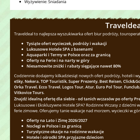
Wyżywienie: Śniadania
Traveldea
Traveldeal to najlepsza wyszukiwarka ofert biur podróży, touropera
Tysiąte ofert wycieczek, podróży i wakacji
Luksusowe Hotele SPA z basenami
Aquaparki i Termy w Polsce oraz za granicą
Oferty na Ferie i na narty w góry
Niesamowite zniżki i rabaty sięgające nawet 80%
Codziennie dodajemy kilkadziesiąt nowych ofert podróży, hoteli i 
eSky
,
Nekera
,
TOP Touristik
,
Super Prezenty
,
Best Reisen
,
Click&G
Orka Travel
,
Ecco Travel
,
Logos Tour
,
Atur
,
Euro Pol Tour
,
Funclub
Vitkovice Tours
.
Znajdź idealną ofertę dla siebie - od tanich wczasów po oferty Pre
Luksusowe i Ekskluzywne Hotele SPA? Rodzinne Wczasy z dziećmi w 
ferie zimowe. Oferujemy tanie wakacje nad morzem, wycieczki w gór
Oferty na Lato i Zimę 2026/2027
Noclegi w Polsce i za granicą
Turystyczne okazje na rodzinne wakacje
Hotele i ośrodki SPA przyjazne dzieciom