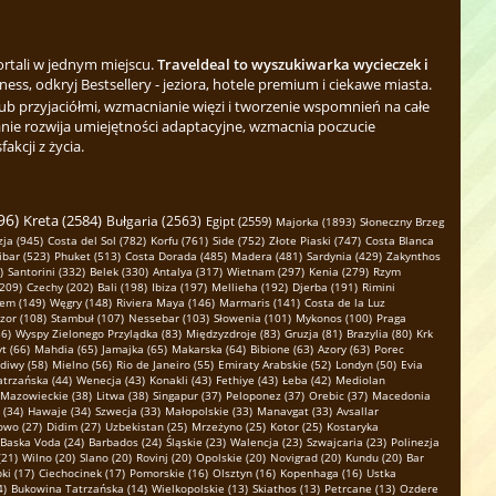
ortali w jednym miejscu.
Traveldeal to wyszukiwarka wycieczek i
ess, odkryj Bestsellery - jeziora, hotele premium i ciekawe miasta.
b przyjaciółmi, wzmacnianie więzi i tworzenie wspomnień na całe
nie rozwija umiejętności adaptacyjne, wzmacnia poczucie
kcji z życia.
96)
Kreta (2584)
Bułgaria (2563)
Egipt (2559)
Majorka (1893)
Słoneczny Brzeg
ja (945)
Costa del Sol (782)
Korfu (761)
Side (752)
Złote Piaski (747)
Costa Blanca
ibar (523)
Phuket (513)
Costa Dorada (485)
Madera (481)
Sardynia (429)
Zakynthos
)
Santorini (332)
Belek (330)
Antalya (317)
Wietnam (297)
Kenia (279)
Rzym
(209)
Czechy (202)
Bali (198)
Ibiza (197)
Mellieha (192)
Djerba (191)
Rimini
em (149)
Węgry (148)
Riviera Maya (146)
Marmaris (141)
Costa de la Luz
zor (108)
Stambuł (107)
Nessebar (103)
Słowenia (101)
Mykonos (100)
Praga
6)
Wyspy Zielonego Przylądka (83)
Międzyzdroje (83)
Gruzja (81)
Brazylia (80)
Krk
t (66)
Mahdia (65)
Jamajka (65)
Makarska (64)
Bibione (63)
Azory (63)
Porec
diwy (58)
Mielno (56)
Rio de Janeiro (55)
Emiraty Arabskie (52)
Londyn (50)
Evia
atrzańska (44)
Wenecja (43)
Konakli (43)
Fethiye (43)
Łeba (42)
Mediolan
Mazowieckie (38)
Litwa (38)
Singapur (37)
Peloponez (37)
Orebic (37)
Macedonia
 (34)
Hawaje (34)
Szwecja (33)
Małopolskie (33)
Manavgat (33)
Avsallar
owo (27)
Didim (27)
Uzbekistan (25)
Mrzeżyno (25)
Kotor (25)
Kostaryka
Baska Voda (24)
Barbados (24)
Śląskie (23)
Walencja (23)
Szwajcaria (23)
Polinezja
(21)
Wilno (20)
Slano (20)
Rovinj (20)
Opolskie (20)
Novigrad (20)
Kundu (20)
Bar
ki (17)
Ciechocinek (17)
Pomorskie (16)
Olsztyn (16)
Kopenhaga (16)
Ustka
4)
Bukowina Tatrzańska (14)
Wielkopolskie (13)
Skiathos (13)
Petrcane (13)
Ozdere