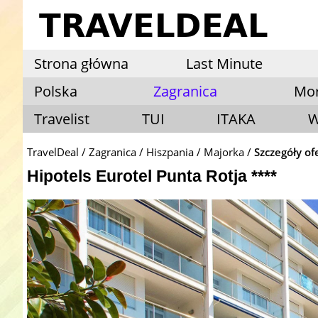
Strona główna
Last Minute
Polska
Zagranica
Mo
Travelist
TUI
ITAKA
W
TravelDeal
Zagranica
Hiszpania
Majorka
Szczegóły of
Hipotels Eurotel Punta Rotja ****