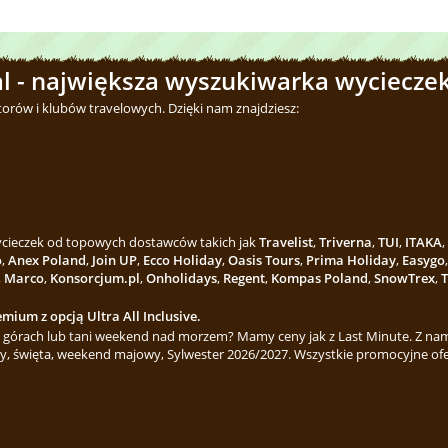
l - największa wyszukiwarka wycieczek
torów i klubów travelowych. Dzięki nam znajdziesz:
wycieczek od topowych dostawców takich jak
Travelist
,
Triverna
,
TUI
,
ITAKA
,
o
,
Anex Poland
,
Join UP
,
Ecco Holiday
,
Oasis Tours
,
Prima Holiday
,
Easygo
,
Marco
,
Konsorcjum.pl
,
Onholidays
,
Regent
,
Kompas Poland
,
SnowTrex
,
T
mium z opcją Ultra All Inclusive.
górach lub tani weekend nad morzem? Mamy ceny jak z Last Minute. Z nami
y, święta, weekend majowy, Sylwester 2026/2027. Wszystkie promocyjne ofe