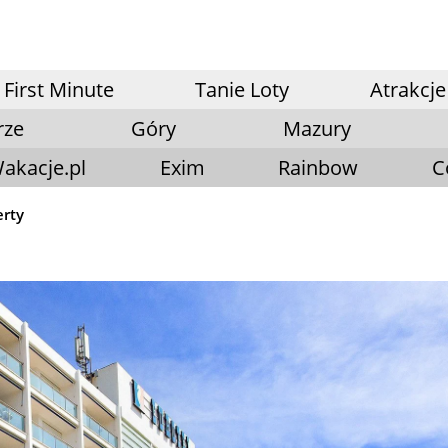
First Minute
Tanie Loty
Atrakcje
rze
Góry
Mazury
akacje.pl
Exim
Rainbow
C
erty