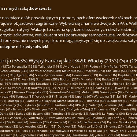
lii i innych zakątków świata
za nas tyiące osób poszukujących promocyjnych ofert wycieczek z różnych p
rajowe, objazdowe i zagraniczne. Wybierz się z nami we dwoje do SPA & Welln
ełku i rutyny. Wakacje to czas na spędzenie bezcennych chwil z rodziną lu
korzyści zdrowotne, redukując stres i poprawiając samopoczucie. Podróżowa
 i odkrywanie nowych pasji, które mogą przyczynić się do zwiększenia satysfa
dostępne niż kiedykolwiek!
urcja (3535)
Wyspy Kanaryjskie (3420)
Włochy (2953)
Cypr (26
 (1372)
Portugalia (1298)
Tajlandia (1164)
Ayia Napa (1117)
Rodos (1104)
Pafos (1077)
Tunez
Gran Canaria (642)
Sharm el Sheikh (589)
Mauritius (580)
Maroko (573)
Chalkidiki (561)
Zanz
taras (349)
Agadir (346)
Stany Zjednoczone (344)
Dominikana (339)
Kemer (336)
Bugibba (333
Larnaka (257)
Kos (254)
St. Julians (253)
Bodrum (237)
Minorka (219)
Budva (215)
Indonezja 
na (167)
Kołobrzeg (165)
Kusadasi (162)
Cancun (160)
Porto (159)
Lara (158)
Albena (154)
Gol
ma (116)
Vodice (113)
Kraków (113)
Becici (112)
Okurcalar (111)
Gdańsk (110)
Qawra (109)
Ob
acja (91)
Riwiera Olimpijska (91)
Świeradów-Zdrój (89)
Midoun (88)
Świnoujście (87)
Rabac (8
rzeże (69)
Karpacz (69)
Wrocław (68)
Thassos (68)
Japonia (67)
Warszawa (66)
Sal (66)
Madry
 (61)
Malezja (61)
Saint Paul’s Bay (60)
Marsa Matruh (60)
Finlandia (59)
Budapeszt (59)
Male
r Północny (47)
Szybenik (46)
Port El Kantaoui (46)
RPA (45)
Zadar (44)
Pomorie (44)
Białka T
oru (41)
Balaton (41)
Dźwirzyno (40)
Aruba (40)
Krynica-Zdrój (39)
Icmeler (39)
Oludeniz (38)
Dania (35)
Dahab (35)
Batumi (35)
Trentino (34)
Szczyrk (34)
Pag (34)
La Romana (34)
Korcula
a (30)
Wiedeń (29)
Valletta (29)
Szczawnica (28)
Reunion (28)
Holandia (28)
Łódź (27)
Pobier
sła (24)
Ustroń (24)
Rumunia (24)
Poznań (24)
Omis (24)
La Gomera (24)
Krynica Morska (24)
echorze (22)
Los Angeles (22)
Kair (22)
Darłowo (22)
Polanica-Zdrój (21)
Niemcy (21)
Naksos 
Sutomore (18)
Peru (18)
Panama (18)
Kujawsko-Pomorskie (18)
Rewal (17)
Nowy Jork (17)
Dąb
Trzęsacz (14)
Pogorzelica (14)
Międzywodzie (14)
Karaburun (14)
Jelenia Góra (14)
Irlandia (1