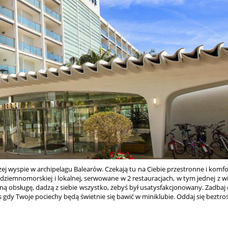
ej wyspie w archipelagu Balearów. Czekają tu na Ciebie przestronne i komfo
ródziemnomorskiej i lokalnej, serwowane w 2 restauracjach, w tym jednej z w
azną obsługę, dadzą z siebie wszystko, żebyś był usatysfakcjonowany. Zadbaj 
s gdy Twoje pociechy będą świetnie się bawić w miniklubie. Oddaj się beztrosc