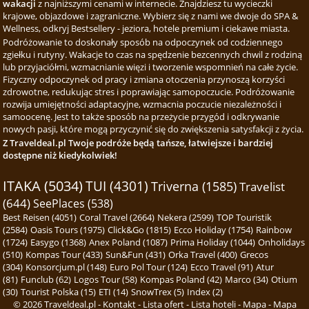
wakacji
z najniższymi cenami w internecie. Znajdziesz tu wycieczki
krajowe, objazdowe i zagraniczne. Wybierz się z nami we dwoje do SPA &
Wellness, odkryj Bestsellery - jeziora, hotele premium i ciekawe miasta.
Podróżowanie to doskonały sposób na odpoczynek od codziennego
zgiełku i rutyny. Wakacje to czas na spędzenie bezcennych chwil z rodziną
lub przyjaciółmi, wzmacnianie więzi i tworzenie wspomnień na całe życie.
Fizyczny odpoczynek od pracy i zmiana otoczenia przynoszą korzyści
zdrowotne, redukując stres i poprawiając samopoczucie. Podróżowanie
rozwija umiejętności adaptacyjne, wzmacnia poczucie niezależności i
samoocenę. Jest to także sposób na przeżycie przygód i odkrywanie
nowych pasji, które mogą przyczynić się do zwiększenia satysfakcji z życia.
Z Traveldeal.pl Twoje podróże będą tańsze, łatwiejsze i bardziej
dostępne niż kiedykolwiek!
ITAKA (5034)
TUI (4301)
Triverna (1585)
Travelist
(644)
SeePlaces (538)
Best Reisen (4051)
Coral Travel (2664)
Nekera (2599)
TOP Touristik
(2584)
Oasis Tours (1975)
Click&Go (1815)
Ecco Holiday (1754)
Rainbow
(1724)
Easygo (1368)
Anex Poland (1087)
Prima Holiday (1044)
Onholidays
(510)
Kompas Tour (433)
Sun&Fun (431)
Orka Travel (400)
Grecos
(304)
Konsorcjum.pl (148)
Euro Pol Tour (124)
Ecco Travel (91)
Atur
(81)
Funclub (62)
Logos Tour (58)
Kompas Poland (42)
Marco (34)
Otium
(30)
Tourist Polska (15)
ETI (14)
SnowTrex (5)
Index (2)
© 2026
Traveldeal.pl
-
Kontakt
-
Lista ofert
-
Lista hoteli
-
Mapa
-
Mapa