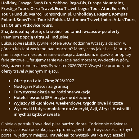
Holiday
,
Easygo
,
Sun&Fun
,
Yobboo
,
Rego-Bis
,
Europe Mountains
,
Prestige Tours
,
Orka Travel
,
Ecco Travel
,
Logos Tour
,
Atur
,
Euro Pol
Tour
,
Funclub
,
Marco
,
Konsorcjum.pl
,
Onholidays
,
Regent
,
Kompas
Poland
,
SnowTrex
,
Tourist Polska
,
Matimpex Travel
,
Index
,
Atlas Tours
,
ETI
,
Otium
,
Vitkovice Tours
.
Znajdź idealną ofertę dla siebie - od tanich wczasów po oferty
Premium z opcją Ultra All Inclusive.
Luksusowe i Ekskluzywne Hotele SPA? Rodzinne Wczasy z dziećmi w
górach lub tani weekend nad morzem? Mamy ceny jak z Last Minute. Z
nami spędzisz niezapomniane wakacje z dzieckiem, majówkę, urlop czy
ferie zimowe. Oferujemy tanie wakacje nad morzem, wycieczki w góry,
święta, weekend majowy, Sylwester 2026/2027. Wszystkie promocyjne
oferty travel w jednym miejscu.
Oferty na Lato i Zimę 2026/2027
Noclegi w Polsce i za granicą
Turystyczne okazje na rodzinne wakacje
Hotele i ośrodki SPA przyjazne dzieciom
Wyjazdy kilkudniowe, weekendowe, tygodniowe i dłuższe
Wycieczki i loty samolotem do Ameryki, Azji, Afryki, Australii i
innych zakątków świata
Opinie o portalu Traveldeal.pl są bardzo dobre. Codziennie odwiedza
nas tyiące osób poszukujących promocyjnych ofert wycieczek z różnych
portali w jednym miejscu.
Traveldeal to wyszukiwarka wycieczek i