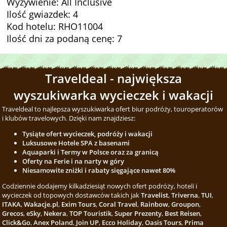
Wyżywienie: All Inclusive
Ilość gwiazdek: 4
Kod hotelu: RHO11004
Ilość dni za podaną cenę: 7
Traveldeal - największa
wyszukiwarka wycieczek i wakacji
Traveldeal to najlepsza wyszukiwarka ofert biur podróży, touroperatorów
i klubów travelowych. Dzięki nam znajdziesz:
Tysiąte ofert wycieczek, podróży i wakacji
Luksusowe Hotele SPA z basenami
Aquaparki i Termy w Polsce oraz za granicą
Oferty na Ferie i na narty w góry
Niesamowite zniżki i rabaty sięgające nawet 80%
Codziennie dodajemy kilkadziesiąt nowych ofert podróży, hoteli i
wycieczek od topowych dostawców takich jak
Travelist
,
Triverna
,
TUI
,
ITAKA
,
Wakacje.pl
,
Exim Tours
,
Coral Travel
,
Rainbow
,
Groupon
,
Grecos
,
eSky
,
Nekera
,
TOP Touristik
,
Super Prezenty
,
Best Reisen
,
Click&Go
,
Anex Poland
,
Join UP
,
Ecco Holiday
,
Oasis Tours
,
Prima