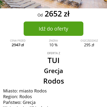
2652 zł
Od
Idź do oferty
CENA PRZED
ZNIŻKA
OSZCZĘDZASZ
2947 zł
10 %
295 zł
OFERTA Z
TUI
Grecja
Rodos
Miasto: miasto Rodos
Region: Rodos
Państwo: Grecja