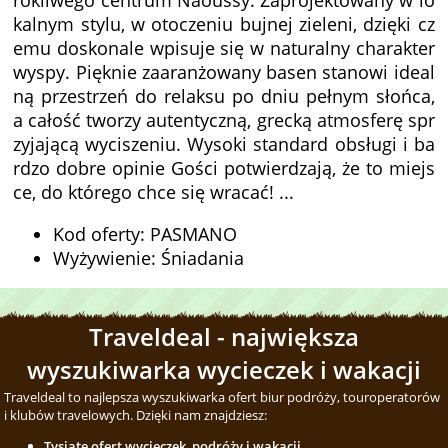
rokliwego centrum Naoussy. Zaprojektowany w lo
kalnym stylu, w otoczeniu bujnej zieleni, dzięki cz
emu doskonale wpisuje się w naturalny charakter
wyspy. Pięknie zaaranżowany basen stanowi ideal
ną przestrzeń do relaksu po dniu pełnym słońca,
a całość tworzy autentyczną, grecką atmosferę spr
zyjającą wyciszeniu. Wysoki standard obsługi i ba
rdzo dobre opinie Gości potwierdzają, że to miejs
ce, do którego chce się wracać! ...
Kod oferty: PASMANO
Wyżywienie: Śniadania
Traveldeal - największa
wyszukiwarka wycieczek i wakacji
Traveldeal to najlepsza wyszukiwarka ofert biur podróży, touroperatorów
i klubów travelowych. Dzięki nam znajdziesz:
Tysiąte ofert wycieczek, podróży i wakacji