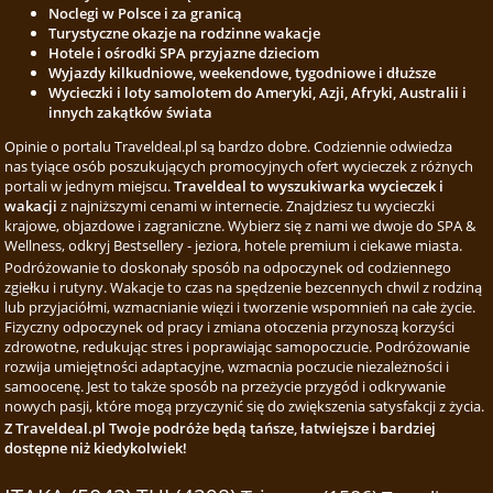
Noclegi w Polsce i za granicą
Turystyczne okazje na rodzinne wakacje
Hotele i ośrodki SPA przyjazne dzieciom
Wyjazdy kilkudniowe, weekendowe, tygodniowe i dłuższe
Wycieczki i loty samolotem do Ameryki, Azji, Afryki, Australii i
innych zakątków świata
Opinie o portalu Traveldeal.pl są bardzo dobre. Codziennie odwiedza
nas tyiące osób poszukujących promocyjnych ofert wycieczek z różnych
portali w jednym miejscu.
Traveldeal to wyszukiwarka wycieczek i
wakacji
z najniższymi cenami w internecie. Znajdziesz tu wycieczki
krajowe, objazdowe i zagraniczne. Wybierz się z nami we dwoje do SPA &
Wellness, odkryj Bestsellery - jeziora, hotele premium i ciekawe miasta.
Podróżowanie to doskonały sposób na odpoczynek od codziennego
zgiełku i rutyny. Wakacje to czas na spędzenie bezcennych chwil z rodziną
lub przyjaciółmi, wzmacnianie więzi i tworzenie wspomnień na całe życie.
Fizyczny odpoczynek od pracy i zmiana otoczenia przynoszą korzyści
zdrowotne, redukując stres i poprawiając samopoczucie. Podróżowanie
rozwija umiejętności adaptacyjne, wzmacnia poczucie niezależności i
samoocenę. Jest to także sposób na przeżycie przygód i odkrywanie
nowych pasji, które mogą przyczynić się do zwiększenia satysfakcji z życia.
Z Traveldeal.pl Twoje podróże będą tańsze, łatwiejsze i bardziej
dostępne niż kiedykolwiek!