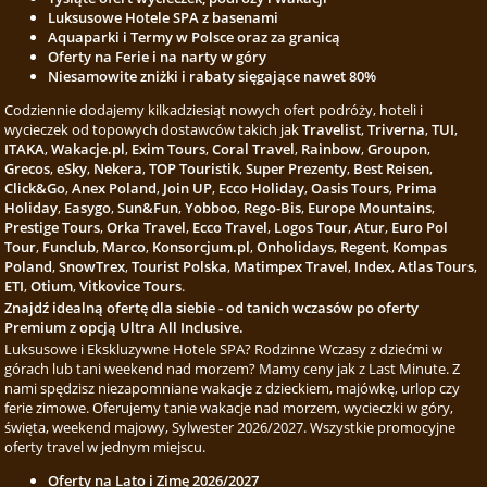
Luksusowe Hotele SPA z basenami
Aquaparki i Termy w Polsce oraz za granicą
Oferty na Ferie i na narty w góry
Niesamowite zniżki i rabaty sięgające nawet 80%
Codziennie dodajemy kilkadziesiąt nowych ofert podróży, hoteli i
wycieczek od topowych dostawców takich jak
Travelist
,
Triverna
,
TUI
,
ITAKA
,
Wakacje.pl
,
Exim Tours
,
Coral Travel
,
Rainbow
,
Groupon
,
Grecos
,
eSky
,
Nekera
,
TOP Touristik
,
Super Prezenty
,
Best Reisen
,
Click&Go
,
Anex Poland
,
Join UP
,
Ecco Holiday
,
Oasis Tours
,
Prima
Holiday
,
Easygo
,
Sun&Fun
,
Yobboo
,
Rego-Bis
,
Europe Mountains
,
Prestige Tours
,
Orka Travel
,
Ecco Travel
,
Logos Tour
,
Atur
,
Euro Pol
Tour
,
Funclub
,
Marco
,
Konsorcjum.pl
,
Onholidays
,
Regent
,
Kompas
Poland
,
SnowTrex
,
Tourist Polska
,
Matimpex Travel
,
Index
,
Atlas Tours
,
ETI
,
Otium
,
Vitkovice Tours
.
Znajdź idealną ofertę dla siebie - od tanich wczasów po oferty
Premium z opcją Ultra All Inclusive.
Luksusowe i Ekskluzywne Hotele SPA? Rodzinne Wczasy z dziećmi w
górach lub tani weekend nad morzem? Mamy ceny jak z Last Minute. Z
nami spędzisz niezapomniane wakacje z dzieckiem, majówkę, urlop czy
ferie zimowe. Oferujemy tanie wakacje nad morzem, wycieczki w góry,
święta, weekend majowy, Sylwester 2026/2027. Wszystkie promocyjne
oferty travel w jednym miejscu.
Oferty na Lato i Zimę 2026/2027