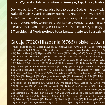
Wycieczki i loty samolotem do Ameryki, Azji, Afryki, Austra
Opinie o portalu Traveldeal.pl są bardzo dobre. Codziennie odwied
wakacji
z najniższymi cenami w internecie. Znajdziesz tu wycieczki k
Podróżowanie to doskonały sposób na odpoczynek od codziennego zgi
życie. Fizyczny odpoczynek od pracy i zmiana otoczenia przynoszą 
niezależności i samoocenę. Jest to także sposób na przeżycie przygód
Z Traveldeal.pl Twoje podróże będą tańsze, łatwiejsze i bardziej 
Grecja (7020)
Hiszpania (6766)
Polska (3932)
T
(1782)
Teneryfa (1771)
Costa Brava (1730)
Chorwacja (1709)
Malta (1378)
Hurghada
(738)
Albania (738)
Alanya (693)
Sycylia (681)
Czarnogóra (674)
Fuerteventura (652)
(416)
Marsa Alam (408)
Algarve (408)
Sri Lanka (402)
Meksyk (395)
Durres (393)
Pro
(279)
Rzym (277)
Hammamet (268)
Ateny (266)
Punta Cana (263)
Lanzarote (260)
L
(186)
Pattaya (182)
Sousse (181)
Marrakesz (181)
Seszele (178)
Krabi (167)
Barcelo
(141)
Miami (134)
Monastir (126)
Vlora (122)
Zakopane (119)
Dubrownik (119)
Slie
(97)
Lizbona (96)
Kefalonia (96)
Petrovac (93)
Paryż (93)
Chiny (92)
Słowacja (91)
Ri
(83)
Gruzja (81)
Brazylia (80)
Krk (76)
Colakli (75)
Sozopol (74)
Samos (74)
Jezioro G
(63)
Porec (62)
Costa Almeria (62)
Wielka Brytania (61)
Ustronie Morskie (61)
Malezj
(50)
Evia (50)
Bangkok (50)
Opatija (49)
Norwegia (49)
Incekum (49)
Pula (47)
Filipi
(42)
Primorsko (41)
Korea Południowa (41)
Hua Hin (41)
Cirkewwa (41)
Balaton (41)
(37)
Trogir (36)
Macedonia (36)
Gambia (36)
Madagaskar (35)
Lesbos (35)
Grzybowo 
(33)
Titreyengol (32)
Curacao (32)
Australia (32)
Dubaj (31)
Wenezuela (30)
La Palm
(25)
Kostaryka (25)
Jarosławiec (25)
Herceg Novi (25)
Gdynia (25)
Amsterdam (25)
W
(23)
Jastrzębia Góra (23)
Islandia (23)
Hvar (23)
Duni (23)
Baska Voda (23)
Bahamy (
(20)
Bar (20)
Łódzkie (19)
Estonia (19)
Cavtat (19)
Argentyna (19)
Tulum (18)
Sztokh
(15)
Szkocja (15)
Rzeszów (15)
Nepal (15)
Namibia (15)
Kiris (15)
Dolnośląskie (15)
(13)
Bałczik (13)
Władysławowo (12)
Tanzania (12)
Split (12)
Sarigerme (12)
Saranda