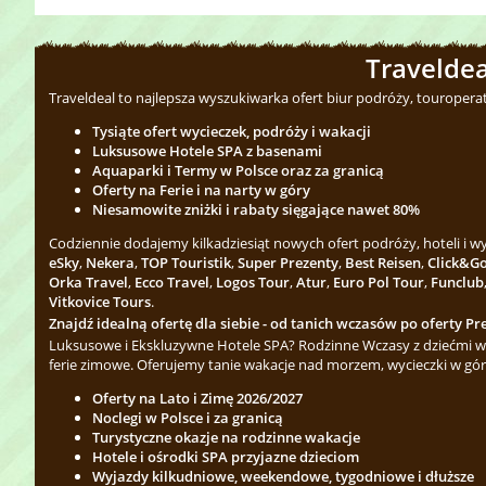
Traveldea
Traveldeal to najlepsza wyszukiwarka ofert biur podróży, touropera
Tysiąte ofert wycieczek, podróży i wakacji
Luksusowe Hotele SPA z basenami
Aquaparki i Termy w Polsce oraz za granicą
Oferty na Ferie i na narty w góry
Niesamowite zniżki i rabaty sięgające nawet 80%
Codziennie dodajemy kilkadziesiąt nowych ofert podróży, hoteli i 
eSky
,
Nekera
,
TOP Touristik
,
Super Prezenty
,
Best Reisen
,
Click&G
Orka Travel
,
Ecco Travel
,
Logos Tour
,
Atur
,
Euro Pol Tour
,
Funclub
Vitkovice Tours
.
Znajdź idealną ofertę dla siebie - od tanich wczasów po oferty Pre
Luksusowe i Ekskluzywne Hotele SPA? Rodzinne Wczasy z dziećmi w 
ferie zimowe. Oferujemy tanie wakacje nad morzem, wycieczki w gór
Oferty na Lato i Zimę 2026/2027
Noclegi w Polsce i za granicą
Turystyczne okazje na rodzinne wakacje
Hotele i ośrodki SPA przyjazne dzieciom
Wyjazdy kilkudniowe, weekendowe, tygodniowe i dłuższe