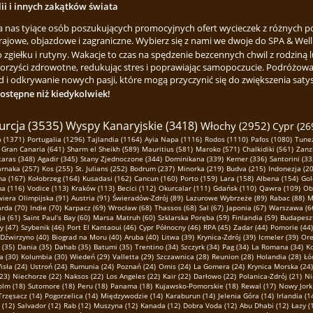
lii i innych zakątków świata
za nas tyiące osób poszukujących promocyjnych ofert wycieczek z różnych p
rajowe, objazdowe i zagraniczne. Wybierz się z nami we dwoje do SPA & Welln
ełku i rutyny. Wakacje to czas na spędzenie bezcennych chwil z rodziną lu
korzyści zdrowotne, redukując stres i poprawiając samopoczucie. Podróżowa
 i odkrywanie nowych pasji, które mogą przyczynić się do zwiększenia satysfa
dostępne niż kiedykolwiek!
urcja (3535)
Wyspy Kanaryjskie (3418)
Włochy (2952)
Cypr (26
 (1371)
Portugalia (1296)
Tajlandia (1164)
Ayia Napa (1116)
Rodos (1110)
Pafos (1080)
Tunez
Gran Canaria (641)
Sharm el Sheikh (589)
Mauritius (581)
Maroko (571)
Chalkidiki (561)
Zanz
taras (348)
Agadir (345)
Stany Zjednoczone (344)
Dominikana (339)
Kemer (336)
Santorini (33
arnaka (257)
Kos (255)
St. Julians (252)
Bodrum (237)
Minorka (219)
Budva (215)
Indonezja (20
na (167)
Kołobrzeg (164)
Kusadasi (162)
Cancun (160)
Porto (159)
Lara (158)
Albena (154)
Gol
ma (116)
Vodice (113)
Kraków (113)
Becici (112)
Okurcalar (111)
Gdańsk (110)
Qawra (109)
Ob
wiera Olimpijska (91)
Austria (91)
Świeradów-Zdrój (89)
Lazurowe Wybrzeże (89)
Rabac (88)
M
arda (70)
Indie (70)
Karpacz (69)
Wrocław (68)
Thassos (68)
Sal (67)
Japonia (67)
Warszawa (6
a (61)
Saint Paul’s Bay (60)
Marsa Matruh (60)
Szklarska Poręba (59)
Finlandia (59)
Budapeszt
ny (47)
Szybenik (46)
Port El Kantaoui (46)
Cypr Północny (46)
RPA (45)
Zadar (44)
Pomorie (44)
Dźwirzyno (40)
Biograd na Moru (40)
Aruba (40)
Litwa (39)
Krynica-Zdrój (39)
Icmeler (39)
Ore
(35)
Dania (35)
Dahab (35)
Batumi (35)
Trentino (34)
Szczyrk (34)
Pag (34)
La Romana (34)
Ko
a (30)
Kolumbia (30)
Wiedeń (29)
Valletta (29)
Szczawnica (28)
Reunion (28)
Holandia (28)
Łó
isła (24)
Ustroń (24)
Rumunia (24)
Poznań (24)
Omis (24)
La Gomera (24)
Krynica Morska (24)
23)
Niechorze (22)
Naksos (22)
Los Angeles (22)
Kair (22)
Darłowo (22)
Polanica-Zdrój (21)
Ni
olm (18)
Sutomore (18)
Peru (18)
Panama (18)
Kujawsko-Pomorskie (18)
Rewal (17)
Nowy Jork
Trzęsacz (14)
Pogorzelica (14)
Międzywodzie (14)
Karaburun (14)
Jelenia Góra (14)
Irlandia (1
 (12)
Salvador (12)
Rab (12)
Muszyna (12)
Kanada (12)
Dobra Voda (12)
Abu Dhabi (12)
Łazy (