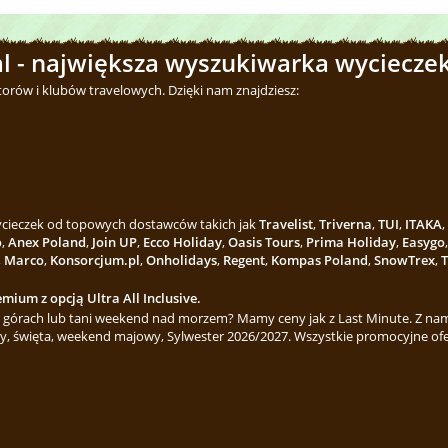
l - największa wyszukiwarka wycieczek
torów i klubów travelowych. Dzięki nam znajdziesz:
wycieczek od topowych dostawców takich jak
Travelist
,
Triverna
,
TUI
,
ITAKA
,
o
,
Anex Poland
,
Join UP
,
Ecco Holiday
,
Oasis Tours
,
Prima Holiday
,
Easygo
,
Marco
,
Konsorcjum.pl
,
Onholidays
,
Regent
,
Kompas Poland
,
SnowTrex
,
T
mium z opcją Ultra All Inclusive.
górach lub tani weekend nad morzem? Mamy ceny jak z Last Minute. Z nami
y, święta, weekend majowy, Sylwester 2026/2027. Wszystkie promocyjne ofe