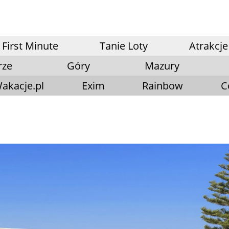
First Minute
Tanie Loty
Atrakcje
rze
Góry
Mazury
akacje.pl
Exim
Rainbow
C