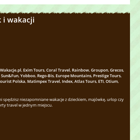
 i wakacji
Wakacje.pl
,
Exim Tours
,
Coral Travel
,
Rainbow
,
Groupon
,
Grecos
,
,
Sun&Fun
,
Yobboo
,
Rego-Bis
,
Europe Mountains
,
Prestige Tours
,
ourist Polska
,
Matimpex Travel
,
Index
,
Atlas Tours
,
ETI
,
Otium
,
 spędzisz niezapomniane wakacje z dzieckiem, majówkę, urlop czy
rty travel w jednym miejscu.