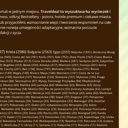
ortali w jednym miejscu.
Traveldeal to wyszukiwarka wycieczek i
ess, odkryj Bestsellery - jeziora, hotele premium i ciekawe miasta.
b przyjaciółmi, wzmacnianie więzi i tworzenie wspomnień na całe
nie rozwija umiejętności adaptacyjne, wzmacnia poczucie
kcji z życia.
97)
Kreta (2580)
Bułgaria (2563)
Egipt (2557)
Majorka (1891)
Słoneczny Brzeg
ja (945)
Costa del Sol (781)
Korfu (761)
Side (752)
Złote Piaski (747)
Costa Blanca
ibar (523)
Phuket (513)
Costa Dorada (484)
Madera (481)
Sardynia (429)
Zakynthos
3)
Bugibba (333)
Belek (330)
Antalya (317)
Wietnam (297)
Francja (281)
Kenia
9)
Czechy (201)
Bali (198)
Ibiza (197)
Mellieha (191)
Djerba (191)
Rimini
em (149)
Węgry (148)
Riviera Maya (146)
Marmaris (141)
Costa de la Luz
zor (108)
Stambuł (107)
Nessebar (103)
Słowenia (101)
Mykonos (100)
Praga
idoun (88)
Świnoujście (87)
Wyspy Zielonego Przylądka (84)
Międzyzdroje
6)
Madryt (66)
Mahdia (65)
Jamajka (64)
Makarska (63)
Bibione (63)
Azory
 (59)
Malediwy (58)
Mielno (56)
Rio de Janeiro (55)
Emiraty Arabskie (52)
Londyn
Białka Tatrzańska (44)
Wenecja (43)
Konakli (43)
Fethiye (43)
Łeba (42)
Mediolan
bic (38)
Oludeniz (38)
Mazowieckie (38)
Sopot (37)
Singapur (37)
Peloponez
rcula (34)
Hawaje (34)
Szwecja (33)
Małopolskie (33)
Manavgat (33)
Avsallar
dź (27)
Pobierowo (27)
Didim (27)
Uzbekistan (25)
Mrzeżyno (25)
Kotor
Barbados (24)
Śląskie (23)
Walencja (23)
Szwajcaria (23)
Polinezja Francuska
emcy (21)
Wilno (20)
Slano (20)
Rovinj (20)
Opolskie (20)
Novigrad (20)
Kundu
 (17)
Dąbki (17)
Ciechocinek (17)
Pomorskie (16)
Olsztyn (16)
Kopenhaga (16)
Ustka
4)
Bukowina Tatrzańska (14)
Wielkopolskie (13)
Skiathos (13)
Petrcane (13)
Ozdere
11)
Wieliczka (11)
Ulcinj (11)
Samana (11)
Nałęczów (11)
Marsylia (11)
Katerini