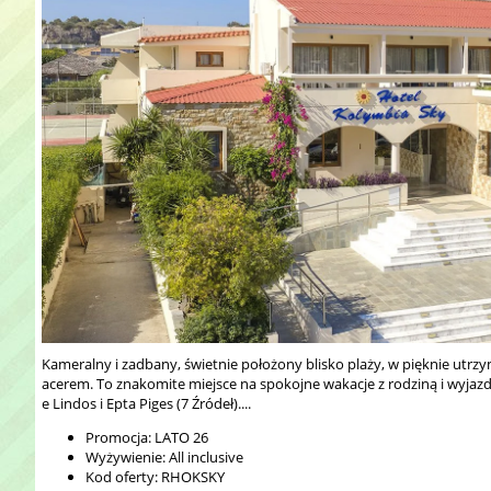
Kameralny i zadbany, świetnie położony blisko plaży, w pięknie utr
acerem. To znakomite miejsce na spokojne wakacje z rodziną i wyjazd 
e Lindos i Epta Piges (7 Źródeł)....
Promocja: LATO 26
Wyżywienie: All inclusive
Kod oferty: RHOKSKY