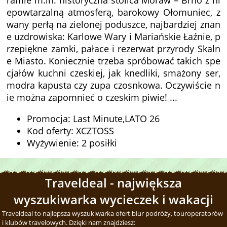
ramie m.in. historyczna stolica Moraw – Brno z ni
epowtarzalną atmosferą, barokowy Ołomuniec, z
wany perłą na zielonej poduszce, najbardziej znan
e uzdrowiska: Karlowe Wary i Mariańskie Łaźnie, p
rzepiękne zamki, pałace i rezerwat przyrody Skaln
e Miasto. Koniecznie trzeba spróbować takich spe
cjałów kuchni czeskiej, jak knedliki, smażony ser,
modra kapusta czy zupa czosnkowa. Oczywiście n
ie można zapomnieć o czeskim piwie! ...
Promocja: Last Minute,LATO 26
Kod oferty: XCZTOSS
Wyżywienie: 2 posiłki
Traveldeal - największa
wyszukiwarka wycieczek i wakacji
Traveldeal to najlepsza wyszukiwarka ofert biur podróży, touroperatorów
i klubów travelowych. Dzięki nam znajdziesz: