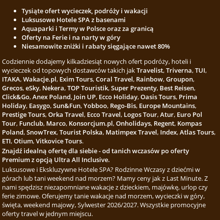
Tysiąte ofert wycieczek, podróży i wakacji
Luksusowe Hotele SPA z basenami
Aquaparki i Termy w Polsce oraz za granicą
Oferty na Ferie i na narty w góry
Niesamowite zniżki i rabaty sięgające nawet 80%
Codziennie dodajemy kilkadziesiąt nowych ofert podróży, hoteli i
wycieczek od topowych dostawców takich jak
Travelist
,
Triverna
,
TUI
,
ITAKA
,
Wakacje.pl
,
Exim Tours
,
Coral Travel
,
Rainbow
,
Groupon
,
Grecos
,
eSky
,
Nekera
,
TOP Touristik
,
Super Prezenty
,
Best Reisen
,
Click&Go
,
Anex Poland
,
Join UP
,
Ecco Holiday
,
Oasis Tours
,
Prima
Holiday
,
Easygo
,
Sun&Fun
,
Yobboo
,
Rego-Bis
,
Europe Mountains
,
Prestige Tours
,
Orka Travel
,
Ecco Travel
,
Logos Tour
,
Atur
,
Euro Pol
Tour
,
Funclub
,
Marco
,
Konsorcjum.pl
,
Onholidays
,
Regent
,
Kompas
Poland
,
SnowTrex
,
Tourist Polska
,
Matimpex Travel
,
Index
,
Atlas Tours
,
ETI
,
Otium
,
Vitkovice Tours
.
Znajdź idealną ofertę dla siebie - od tanich wczasów po oferty
Premium z opcją Ultra All Inclusive.
Luksusowe i Ekskluzywne Hotele SPA? Rodzinne Wczasy z dziećmi w
górach lub tani weekend nad morzem? Mamy ceny jak z Last Minute. Z
nami spędzisz niezapomniane wakacje z dzieckiem, majówkę, urlop czy
ferie zimowe. Oferujemy tanie wakacje nad morzem, wycieczki w góry,
święta, weekend majowy, Sylwester 2026/2027. Wszystkie promocyjne
oferty travel w jednym miejscu.