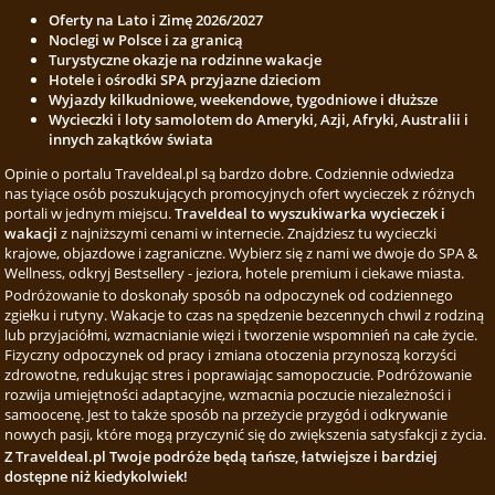
Oferty na Lato i Zimę 2026/2027
Noclegi w Polsce i za granicą
Turystyczne okazje na rodzinne wakacje
Hotele i ośrodki SPA przyjazne dzieciom
Wyjazdy kilkudniowe, weekendowe, tygodniowe i dłuższe
Wycieczki i loty samolotem do Ameryki, Azji, Afryki, Australii i
innych zakątków świata
Opinie o portalu Traveldeal.pl są bardzo dobre. Codziennie odwiedza
nas tyiące osób poszukujących promocyjnych ofert wycieczek z różnych
portali w jednym miejscu.
Traveldeal to wyszukiwarka wycieczek i
wakacji
z najniższymi cenami w internecie. Znajdziesz tu wycieczki
krajowe, objazdowe i zagraniczne. Wybierz się z nami we dwoje do SPA &
Wellness, odkryj Bestsellery - jeziora, hotele premium i ciekawe miasta.
Podróżowanie to doskonały sposób na odpoczynek od codziennego
zgiełku i rutyny. Wakacje to czas na spędzenie bezcennych chwil z rodziną
lub przyjaciółmi, wzmacnianie więzi i tworzenie wspomnień na całe życie.
Fizyczny odpoczynek od pracy i zmiana otoczenia przynoszą korzyści
zdrowotne, redukując stres i poprawiając samopoczucie. Podróżowanie
rozwija umiejętności adaptacyjne, wzmacnia poczucie niezależności i
samoocenę. Jest to także sposób na przeżycie przygód i odkrywanie
nowych pasji, które mogą przyczynić się do zwiększenia satysfakcji z życia.
Z Traveldeal.pl Twoje podróże będą tańsze, łatwiejsze i bardziej
dostępne niż kiedykolwiek!