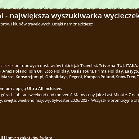
l - największa wyszukiwarka wycieczek
torów i klubów travelowych. Dzięki nam znajdziesz:
wycieczek od topowych dostawców takich jak
Travelist
,
Triverna
,
TUI
,
ITAKA
,
o
,
Anex Poland
,
Join UP
,
Ecco Holiday
,
Oasis Tours
,
Prima Holiday
,
Easygo
,
Marco
,
Konsorcjum.pl
,
Onholidays
,
Regent
,
Kompas Poland
,
SnowTrex
,
T
mium z opcją Ultra All Inclusive.
górach lub tani weekend nad morzem? Mamy ceny jak z Last Minute. Z nami
y, święta, weekend majowy, Sylwester 2026/2027. Wszystkie promocyjne ofe
lii i innych zakątków świata