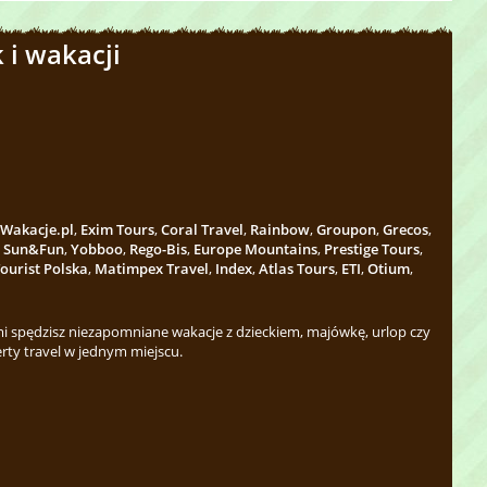
 i wakacji
Wakacje.pl
,
Exim Tours
,
Coral Travel
,
Rainbow
,
Groupon
,
Grecos
,
,
Sun&Fun
,
Yobboo
,
Rego-Bis
,
Europe Mountains
,
Prestige Tours
,
ourist Polska
,
Matimpex Travel
,
Index
,
Atlas Tours
,
ETI
,
Otium
,
 spędzisz niezapomniane wakacje z dzieckiem, majówkę, urlop czy
rty travel w jednym miejscu.