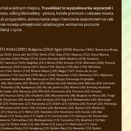
ortali w jednym miejscu.
Traveldeal to wyszukiwarka wycieczek i
ess, odkryj Bestsellery - jeziora, hotele premium i ciekawe miasta.
b przyjaciółmi, wzmacnianie więzi i tworzenie wspomnień na całe
nie rozwija umiejętności adaptacyjne, wzmacnia poczucie
kcji z życia.
91)
Kreta (2581)
Bułgaria (2562)
Egipt (2550)
Majorka (1882)
Słoneczny Brzeg
ja (939)
Costa del Sol (792)
Korfu (756)
Side (755)
Albania (752)
Costa Blanca
Zanzibar (526)
Phuket (514)
Costa Dorada (484)
Madera (478)
Sardynia
37)
Santorini (335)
Bugibba (331)
Belek (330)
Antalya (316)
Wietnam (296)
Francja
ndonezja (204)
Czechy (201)
Ibiza (199)
Djerba (194)
Bali (193)
Mellieha
na (154)
Golem (153)
Riviera Maya (149)
Węgry (147)
Costa de la Luz
Gdańsk (110)
Stambuł (109)
Becici (108)
Nessebar (102)
Słowenia (101)
Mykonos
azurowe Wybrzeże (88)
Świnoujście (87)
Wyspy Zielonego Przylądka
 (66)
Warszawa (65)
Madryt (65)
Makarska (64)
Mahdia (64)
Bibione (63)
Ustronie
Finlandia (58)
Budapeszt (58)
Rio de Janeiro (56)
Mielno (56)
Emiraty Arabskie
4)
Zadar (43)
Wenecja (43)
RPA (43)
Primorsko (43)
Pomorie (43)
Konakli
(39)
Krynica-Zdrój (39)
Oludeniz (38)
Mazowieckie (38)
Biograd na Moru (38)
Trogir
4)
Grzybowo (34)
Avsallar (34)
Szwecja (33)
Pag (33)
Małopolskie (33)
Manavgat
ź (27)
Pobierowo (27)
Kostaryka (27)
Didim (27)
Valletta (26)
Poznań (25)
Polinezja
Mrzeżyno (24)
Kotor (24)
Islandia (24)
Barbados (24)
Śląskie (23)
Walencja
 (21)
Niemcy (21)
Wilno (20)
Opolskie (20)
Niechorze (20)
Kundu (20)
Bar
Rewal (17)
Nowy Jork (17)
Dąbki (17)
Ciechocinek (17)
Szkocja (16)
Pomorskie
kowina Tatrzańska (14)
Wielkopolskie (13)
Tanzania (13)
Skiathos (13)
Rab
rg (12)
Dobra Voda (12)
Abu Dhabi (12)
Łazy (11)
Wieliczka (11)
Tyrol
)
Kudowa-Zdrój (10)
Hongkong (10)
Golden Bay (10)
Ekwador (10)
Dublin