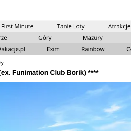
First Minute
Tanie Loty
Atrakcje
rze
Góry
Mazury
akacje.pl
Exim
Rainbow
C
ty
ex. Funimation Club Borik) ****