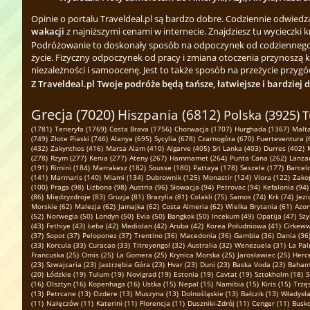
Opinie o portalu Traveldeal.pl są bardzo dobre. Codziennie odwied
wakacji
z najniższymi cenami w internecie. Znajdziesz tu wycieczki k
Podróżowanie to doskonały sposób na odpoczynek od codziennego zgi
życie. Fizyczny odpoczynek od pracy i zmiana otoczenia przynoszą 
niezależności i samoocenę. Jest to także sposób na przeżycie przygód
Z Traveldeal.pl Twoje podróże będą tańsze, łatwiejsze i bardziej 
Grecja (7020)
Hiszpania (6812)
Polska (3925)
T
(1781)
Teneryfa (1769)
Costa Brava (1756)
Chorwacja (1707)
Hurghada (1367)
Malta
(749)
Złote Piaski (746)
Alanya (695)
Sycylia (678)
Czarnogóra (670)
Fuerteventura (
(432)
Zakynthos (416)
Marsa Alam (410)
Algarve (405)
Sri Lanka (403)
Durres (402)
(278)
Rzym (277)
Kenia (277)
Ateny (267)
Hammamet (264)
Punta Cana (262)
Lanzar
(191)
Rimini (184)
Marrakesz (182)
Sousse (180)
Pattaya (178)
Seszele (177)
Barcel
(141)
Marmaris (140)
Miami (134)
Dubrownik (125)
Monastir (124)
Vlora (122)
Zako
(100)
Praga (98)
Lizbona (98)
Austria (96)
Słowacja (94)
Petrovac (94)
Kefalonia (94)
(86)
Międzyzdroje (83)
Gruzja (81)
Brazylia (81)
Colakli (75)
Samos (74)
Krk (74)
Jezi
Morskie (62)
Malezja (62)
Jamajka (62)
Costa Almeria (62)
Wielka Brytania (61)
Azor
(52)
Norwegia (50)
Londyn (50)
Evia (50)
Bangkok (50)
Incekum (49)
Opatija (47)
Szy
(43)
Fethiye (43)
Łeba (42)
Mediolan (42)
Aruba (42)
Korea Południowa (41)
Cirkeww
(37)
Sopot (37)
Peloponez (37)
Trentino (36)
Macedonia (36)
Gambia (36)
Dania (36
(33)
Korcula (33)
Curacao (33)
Titreyengol (32)
Australia (32)
Wenezuela (31)
La Pal
Francuska (25)
Omis (25)
La Gomera (25)
Krynica Morska (25)
Jarosławiec (25)
Herce
(23)
Szwajcaria (23)
Jastrzębia Góra (23)
Hvar (23)
Duni (23)
Baska Voda (23)
Bahamy
(20)
Łódzkie (19)
Tulum (19)
Novigrad (19)
Estonia (19)
Cavtat (19)
Sztokholm (18)
S
(16)
Olsztyn (16)
Kopenhaga (16)
Ustka (15)
Nepal (15)
Namibia (15)
Kiris (15)
Trzę
(13)
Petrcane (13)
Ozdere (13)
Muszyna (13)
Dolnośląskie (13)
Bałczik (13)
Władysł
(11)
Nałęczów (11)
Katerini (11)
Florencja (11)
Duszniki-Zdrój (11)
Cenger (11)
Busko