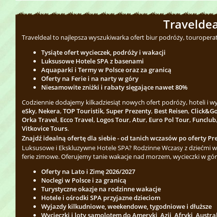
Traveldea
Traveldeal to najlepsza wyszukiwarka ofert biur podróży, touropera
Tysiąte ofert wycieczek, podróży i wakacji
Luksusowe Hotele SPA z basenami
Aquaparki i Termy w Polsce oraz za granicą
Oferty na Ferie i na narty w góry
Niesamowite zniżki i rabaty sięgające nawet 80%
Codziennie dodajemy kilkadziesiąt nowych ofert podróży, hoteli i 
eSky
,
Nekera
,
TOP Touristik
,
Super Prezenty
,
Best Reisen
,
Click&G
Orka Travel
,
Ecco Travel
,
Logos Tour
,
Atur
,
Euro Pol Tour
,
Funclub
Vitkovice Tours
.
Znajdź idealną ofertę dla siebie - od tanich wczasów po oferty Pre
Luksusowe i Ekskluzywne Hotele SPA? Rodzinne Wczasy z dziećmi w 
ferie zimowe. Oferujemy tanie wakacje nad morzem, wycieczki w gór
Oferty na Lato i Zimę 2026/2027
Noclegi w Polsce i za granicą
Turystyczne okazje na rodzinne wakacje
Hotele i ośrodki SPA przyjazne dzieciom
Wyjazdy kilkudniowe, weekendowe, tygodniowe i dłuższe
Wycieczki i loty samolotem do Ameryki, Azji, Afryki, Austra