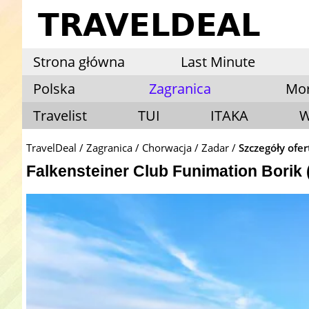
Strona główna
Last Minute
Polska
Zagranica
Mo
Travelist
TUI
ITAKA
W
TravelDeal
Zagranica
Chorwacja
Zadar
Szczegóły ofer
Falkensteiner Club Funimation Borik (