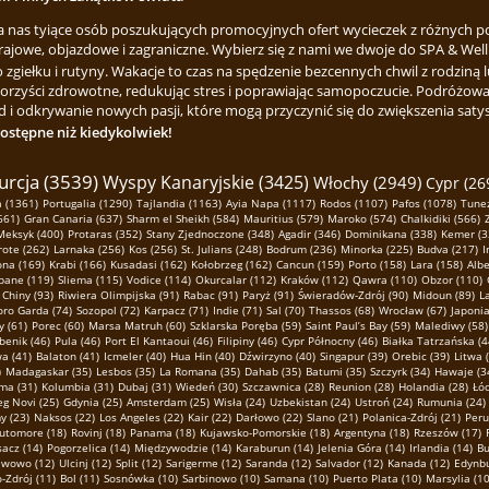
za nas tyiące osób poszukujących promocyjnych ofert wycieczek z różnych p
rajowe, objazdowe i zagraniczne. Wybierz się z nami we dwoje do SPA & Welln
ełku i rutyny. Wakacje to czas na spędzenie bezcennych chwil z rodziną lu
korzyści zdrowotne, redukując stres i poprawiając samopoczucie. Podróżowa
 i odkrywanie nowych pasji, które mogą przyczynić się do zwiększenia satysfa
dostępne niż kiedykolwiek!
urcja (3539)
Wyspy Kanaryjskie (3425)
Włochy (2949)
Cypr (26
 (1361)
Portugalia (1290)
Tajlandia (1163)
Ayia Napa (1117)
Rodos (1107)
Pafos (1078)
Tunez
661)
Gran Canaria (637)
Sharm el Sheikh (584)
Mauritius (579)
Maroko (574)
Chalkidiki (566)
Meksyk (400)
Protaras (352)
Stany Zjednoczone (348)
Agadir (346)
Dominikana (338)
Kemer (3
ote (262)
Larnaka (256)
Kos (256)
St. Julians (248)
Bodrum (236)
Minorka (225)
Budva (217)
I
ona (169)
Krabi (166)
Kusadasi (162)
Kołobrzeg (162)
Cancun (159)
Porto (158)
Lara (158)
Albe
pane (119)
Sliema (115)
Vodice (114)
Okurcalar (112)
Kraków (112)
Qawra (110)
Obzor (110)
Chiny (93)
Riwiera Olimpijska (91)
Rabac (91)
Paryż (91)
Świeradów-Zdrój (90)
Midoun (89)
L
oro Garda (74)
Sozopol (72)
Karpacz (71)
Indie (71)
Sal (70)
Thassos (68)
Wrocław (67)
Japonia
y (61)
Porec (60)
Marsa Matruh (60)
Szklarska Poręba (59)
Saint Paul’s Bay (59)
Malediwy (58)
benik (46)
Pula (46)
Port El Kantaoui (46)
Filipiny (46)
Cypr Północny (46)
Białka Tatrzańska (4
a (41)
Balaton (41)
Icmeler (40)
Hua Hin (40)
Dźwirzyno (40)
Singapur (39)
Orebic (39)
Litwa 
)
Madagaskar (35)
Lesbos (35)
La Romana (35)
Dahab (35)
Batumi (35)
Szczyrk (34)
Hawaje (3
ma (31)
Kolumbia (31)
Dubaj (31)
Wiedeń (30)
Szczawnica (28)
Reunion (28)
Holandia (28)
Łód
g Novi (25)
Gdynia (25)
Amsterdam (25)
Wisła (24)
Uzbekistan (24)
Ustroń (24)
Rumunia (24)
 (23)
Naksos (22)
Los Angeles (22)
Kair (22)
Darłowo (22)
Slano (21)
Polanica-Zdrój (21)
Peru
utomore (18)
Rovinj (18)
Panama (18)
Kujawsko-Pomorskie (18)
Argentyna (18)
Rzeszów (17)
sacz (14)
Pogorzelica (14)
Międzywodzie (14)
Karaburun (14)
Jelenia Góra (14)
Irlandia (14)
Bu
awowo (12)
Ulcinj (12)
Split (12)
Sarigerme (12)
Saranda (12)
Salvador (12)
Kanada (12)
Edynbu
-Zdrój (11)
Bol (11)
Sosnówka (10)
Sarbinowo (10)
Samana (10)
Puerto Plata (10)
Marsylia (10