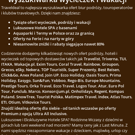
Traveldeal to najlepsza wyszukiwarka ofert biur podróży, touroperatorów
i klubów travelowych. Dzięki nam znajdziesz:
Tysiąte ofert wycieczek, podróży i wakacji
Luksusowe Hotele SPA z basenami
Aquaparki i Termy w Polsce oraz za granicą
Oferty na Ferie i na narty w góry
Niesamowite zniżki i rabaty sięgające nawet 80%
Codziennie dodajemy kilkadziesiąt nowych ofert podróży, hoteli i
wycieczek od topowych dostawców takich jak
Travelist
,
Triverna
,
TUI
,
ITAKA
,
Wakacje.pl
,
Exim Tours
,
Coral Travel
,
Rainbow
,
Groupon
,
Grecos
,
eSky
,
Nekera
,
TOP Touristik
,
Super Prezenty
,
Best Reisen
,
Click&Go
,
Anex Poland
,
Join UP
,
Ecco Holiday
,
Oasis Tours
,
Prima
Holiday
,
Easygo
,
Sun&Fun
,
Yobboo
,
Rego-Bis
,
Europe Mountains
,
Prestige Tours
,
Orka Travel
,
Ecco Travel
,
Logos Tour
,
Atur
,
Euro Pol
Tour
,
Funclub
,
Marco
,
Konsorcjum.pl
,
Onholidays
,
Regent
,
Kompas
Poland
,
SnowTrex
,
Tourist Polska
,
Matimpex Travel
,
Index
,
Atlas Tours
,
ETI
,
Otium
,
Vitkovice Tours
.
Znajdź idealną ofertę dla siebie - od tanich wczasów po oferty
Premium z opcją Ultra All Inclusive.
Luksusowe i Ekskluzywne Hotele SPA? Rodzinne Wczasy z dziećmi w
górach lub tani weekend nad morzem? Mamy ceny jak z Last Minute. Z
nami spędzisz niezapomniane wakacje z dzieckiem, majówkę, urlop czy