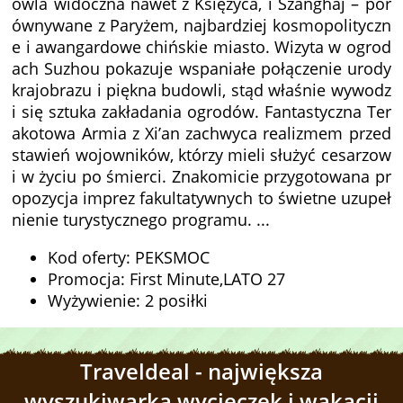
owla widoczna nawet z Księżyca, i Szanghaj – por
ównywane z Paryżem, najbardziej kosmopolityczn
e i awangardowe chińskie miasto. Wizyta w ogrod
ach Suzhou pokazuje wspaniałe połączenie urody
krajobrazu i piękna budowli, stąd właśnie wywodz
i się sztuka zakładania ogrodów. Fantastyczna Ter
akotowa Armia z Xi’an zachwyca realizmem przed
stawień wojowników, którzy mieli służyć cesarzow
i w życiu po śmierci. Znakomicie przygotowana pr
opozycja imprez fakultatywnych to świetne uzupeł
nienie turystycznego programu. ...
Kod oferty: PEKSMOC
Promocja: First Minute,LATO 27
Wyżywienie: 2 posiłki
Traveldeal - największa
wyszukiwarka wycieczek i wakacji