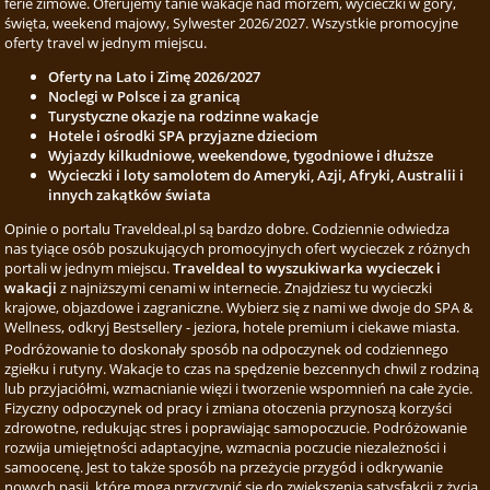
ferie zimowe. Oferujemy tanie wakacje nad morzem, wycieczki w góry,
święta, weekend majowy, Sylwester 2026/2027. Wszystkie promocyjne
oferty travel w jednym miejscu.
Oferty na Lato i Zimę 2026/2027
Noclegi w Polsce i za granicą
Turystyczne okazje na rodzinne wakacje
Hotele i ośrodki SPA przyjazne dzieciom
Wyjazdy kilkudniowe, weekendowe, tygodniowe i dłuższe
Wycieczki i loty samolotem do Ameryki, Azji, Afryki, Australii i
innych zakątków świata
Opinie o portalu Traveldeal.pl są bardzo dobre. Codziennie odwiedza
nas tyiące osób poszukujących promocyjnych ofert wycieczek z różnych
portali w jednym miejscu.
Traveldeal to wyszukiwarka wycieczek i
wakacji
z najniższymi cenami w internecie. Znajdziesz tu wycieczki
krajowe, objazdowe i zagraniczne. Wybierz się z nami we dwoje do SPA &
Wellness, odkryj Bestsellery - jeziora, hotele premium i ciekawe miasta.
Podróżowanie to doskonały sposób na odpoczynek od codziennego
zgiełku i rutyny. Wakacje to czas na spędzenie bezcennych chwil z rodziną
lub przyjaciółmi, wzmacnianie więzi i tworzenie wspomnień na całe życie.
Fizyczny odpoczynek od pracy i zmiana otoczenia przynoszą korzyści
zdrowotne, redukując stres i poprawiając samopoczucie. Podróżowanie
rozwija umiejętności adaptacyjne, wzmacnia poczucie niezależności i
samoocenę. Jest to także sposób na przeżycie przygód i odkrywanie
nowych pasji, które mogą przyczynić się do zwiększenia satysfakcji z życia.