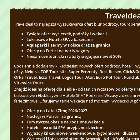
Traveldea
Traveldeal to najlepsza wyszukiwarka ofert biur podróży, touropera
Tysiąte ofert wycieczek, podróży i wakacji
Luksusowe Hotele SPA z basenami
Aquaparki i Termy w Polsce oraz za granicą
Oferty na Ferie i na narty w góry
Niesamowite zniżki i rabaty sięgające nawet 80%
Codziennie dodajemy kilkadziesiąt nowych ofert podróży, hoteli i 
eSky
,
Nekera
,
TOP Touristik
,
Super Prezenty
,
Best Reisen
,
Click&G
Orka Travel
,
Ecco Travel
,
Logos Tour
,
Atur
,
Euro Pol Tour
,
Funclub
Vitkovice Tours
.
Znajdź idealną ofertę dla siebie - od tanich wczasów po oferty Pre
Luksusowe i Ekskluzywne Hotele SPA? Rodzinne Wczasy z dziećmi w 
ferie zimowe. Oferujemy tanie wakacje nad morzem, wycieczki w gór
Oferty na Lato i Zimę 2026/2027
Noclegi w Polsce i za granicą
Turystyczne okazje na rodzinne wakacje
Hotele i ośrodki SPA przyjazne dzieciom
Wyjazdy kilkudniowe, weekendowe, tygodniowe i dłuższe
Wycieczki i loty samolotem do Ameryki, Azji, Afryki, Austra