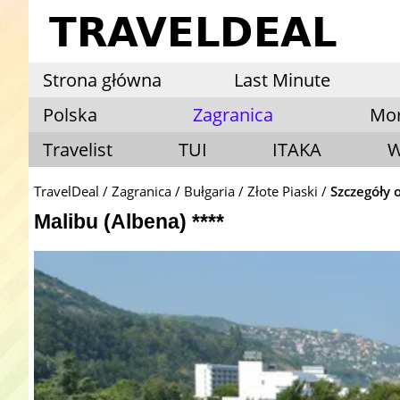
Strona główna
Last Minute
Polska
Zagranica
Mo
Travelist
TUI
ITAKA
W
TravelDeal
Zagranica
Bułgaria
Złote Piaski
Szczegóły 
Malibu (Albena) ****