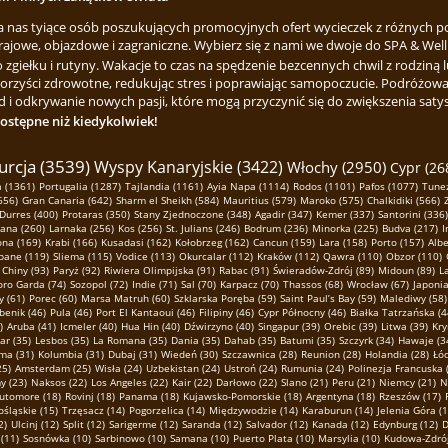
za nas tyiące osób poszukujących promocyjnych ofert wycieczek z różnych p
rajowe, objazdowe i zagraniczne. Wybierz się z nami we dwoje do SPA & Welln
ełku i rutyny. Wakacje to czas na spędzenie bezcennych chwil z rodziną lu
korzyści zdrowotne, redukując stres i poprawiając samopoczucie. Podróżowa
 i odkrywanie nowych pasji, które mogą przyczynić się do zwiększenia satysfa
dostępne niż kiedykolwiek!
urcja (3539)
Wyspy Kanaryjskie (3422)
Włochy (2950)
Cypr (26
 (1361)
Portugalia (1287)
Tajlandia (1161)
Ayia Napa (1114)
Rodos (1101)
Pafos (1077)
Tunez
656)
Gran Canaria (642)
Sharm el Sheikh (584)
Mauritius (579)
Maroko (575)
Chalkidiki (566)
Durres (400)
Protaras (350)
Stany Zjednoczone (348)
Agadir (347)
Kemer (337)
Santorini (336)
ana (260)
Larnaka (256)
Kos (256)
St. Julians (246)
Bodrum (236)
Minorka (225)
Budva (217)
I
ona (169)
Krabi (166)
Kusadasi (162)
Kołobrzeg (162)
Cancun (159)
Lara (158)
Porto (157)
Albe
pane (119)
Sliema (115)
Vodice (113)
Okurcalar (112)
Kraków (112)
Qawra (110)
Obzor (110)
Chiny (93)
Paryż (92)
Riwiera Olimpijska (91)
Rabac (91)
Świeradów-Zdrój (89)
Midoun (89)
L
oro Garda (74)
Sozopol (72)
Indie (71)
Sal (70)
Karpacz (70)
Thassos (68)
Wrocław (67)
Japonia
y (61)
Porec (60)
Marsa Matruh (60)
Szklarska Poręba (59)
Saint Paul’s Bay (59)
Malediwy (58)
benik (46)
Pula (46)
Port El Kantaoui (46)
Filipiny (46)
Cypr Północny (46)
Białka Tatrzańska (4
)
Aruba (41)
Icmeler (40)
Hua Hin (40)
Dźwirzyno (40)
Singapur (39)
Orebic (39)
Litwa (39)
Kry
r (35)
Lesbos (35)
La Romana (35)
Dania (35)
Dahab (35)
Batumi (35)
Szczyrk (34)
Hawaje (3
ma (31)
Kolumbia (31)
Dubaj (31)
Wiedeń (30)
Szczawnica (28)
Reunion (28)
Holandia (28)
Łód
25)
Amsterdam (25)
Wisła (24)
Uzbekistan (24)
Ustroń (24)
Rumunia (24)
Polinezja Francuska 
 (23)
Naksos (22)
Los Angeles (22)
Kair (22)
Darłowo (22)
Slano (21)
Peru (21)
Niemcy (21)
N
utomore (18)
Rovinj (18)
Panama (18)
Kujawsko-Pomorskie (18)
Argentyna (18)
Rzeszów (17)
śląskie (15)
Trzęsacz (14)
Pogorzelica (14)
Międzywodzie (14)
Karaburun (14)
Jelenia Góra (1
2)
Ulcinj (12)
Split (12)
Sarigerme (12)
Saranda (12)
Salvador (12)
Kanada (12)
Edynburg (12)
D
 (11)
Sosnówka (10)
Sarbinowo (10)
Samana (10)
Puerto Plata (10)
Marsylia (10)
Kudowa-Zdrój