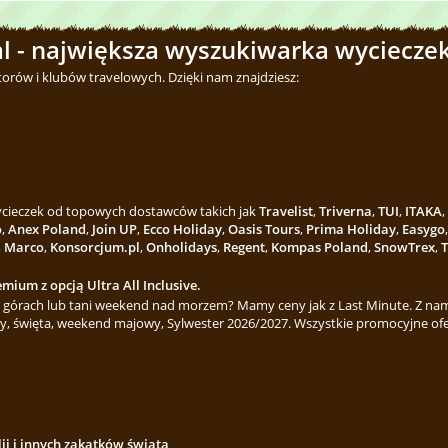
l - największa wyszukiwarka wycieczek
torów i klubów travelowych. Dzięki nam znajdziesz:
wycieczek od topowych dostawców takich jak
Travelist
,
Triverna
,
TUI
,
ITAKA
,
o
,
Anex Poland
,
Join UP
,
Ecco Holiday
,
Oasis Tours
,
Prima Holiday
,
Easygo
,
Marco
,
Konsorcjum.pl
,
Onholidays
,
Regent
,
Kompas Poland
,
SnowTrex
,
T
mium z opcją Ultra All Inclusive.
górach lub tani weekend nad morzem? Mamy ceny jak z Last Minute. Z nami
y, święta, weekend majowy, Sylwester 2026/2027. Wszystkie promocyjne ofe
lii i innych zakątków świata