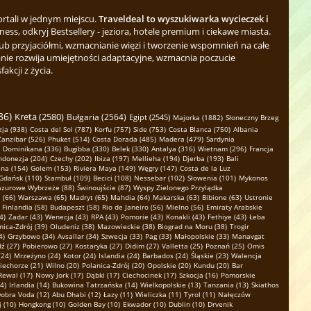
ortali w jednym miejscu.
Traveldeal to wyszukiwarka wycieczek i
ess, odkryj Bestsellery - jeziora, hotele premium i ciekawe miasta.
b przyjaciółmi, wzmacnianie więzi i tworzenie wspomnień na całe
nie rozwija umiejętności adaptacyjne, wzmacnia poczucie
kcji z życia.
86)
Kreta (2580)
Bułgaria (2564)
Egipt (2545)
Majorka (1882)
Słoneczny Brzeg
ja (938)
Costa del Sol (787)
Korfu (757)
Side (753)
Costa Blanca (750)
Albania
Zanzibar (526)
Phuket (514)
Costa Dorada (485)
Madera (479)
Sardynia
Dominikana (336)
Bugibba (330)
Belek (330)
Antalya (316)
Wietnam (296)
Francja
ndonezja (204)
Czechy (202)
Ibiza (197)
Mellieha (194)
Djerba (193)
Bali
na (154)
Golem (153)
Riviera Maya (149)
Węgry (147)
Costa de la Luz
Gdańsk (110)
Stambuł (109)
Becici (108)
Nessebar (102)
Słowenia (101)
Mykonos
azurowe Wybrzeże (88)
Świnoujście (87)
Wyspy Zielonego Przylądka
 (66)
Warszawa (65)
Madryt (65)
Mahdia (64)
Makarska (63)
Bibione (63)
Ustronie
Finlandia (58)
Budapeszt (58)
Rio de Janeiro (56)
Mielno (56)
Emiraty Arabskie
4)
Zadar (43)
Wenecja (43)
RPA (43)
Pomorie (43)
Konakli (43)
Fethiye (43)
Łeba
nica-Zdrój (39)
Oludeniz (38)
Mazowieckie (38)
Biograd na Moru (38)
Trogir
4)
Grzybowo (34)
Avsallar (34)
Szwecja (33)
Pag (33)
Małopolskie (33)
Manavgat
ź (27)
Pobierowo (27)
Kostaryka (27)
Didim (27)
Valletta (25)
Poznań (25)
Omis
(24)
Mrzeżyno (24)
Kotor (24)
Islandia (24)
Barbados (24)
Śląskie (23)
Walencja
iechorze (21)
Wilno (20)
Polanica-Zdrój (20)
Opolskie (20)
Kundu (20)
Bar
Rewal (17)
Nowy Jork (17)
Dąbki (17)
Ciechocinek (17)
Szkocja (16)
Pomorskie
4)
Irlandia (14)
Bukowina Tatrzańska (14)
Wielkopolskie (13)
Tanzania (13)
Skiathos
obra Voda (12)
Abu Dhabi (12)
Łazy (11)
Wieliczka (11)
Tyrol (11)
Nałęczów
 (10)
Hongkong (10)
Golden Bay (10)
Ekwador (10)
Dublin (10)
Drvenik