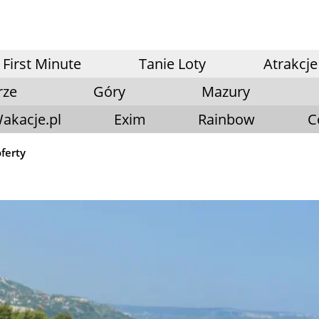
First Minute
Tanie Loty
Atrakcje
rze
Góry
Mazury
akacje.pl
Exim
Rainbow
C
oferty