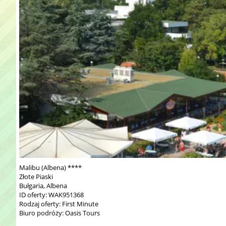
Malibu (Albena) ****
Złote Piaski
Bułgaria, Albena
ID oferty: WAK951368
Rodzaj oferty: First Minute
Biuro podróży: Oasis Tours