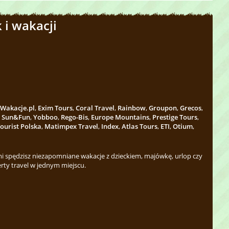
 i wakacji
Wakacje.pl
,
Exim Tours
,
Coral Travel
,
Rainbow
,
Groupon
,
Grecos
,
,
Sun&Fun
,
Yobboo
,
Rego-Bis
,
Europe Mountains
,
Prestige Tours
,
ourist Polska
,
Matimpex Travel
,
Index
,
Atlas Tours
,
ETI
,
Otium
,
 spędzisz niezapomniane wakacje z dzieckiem, majówkę, urlop czy
rty travel w jednym miejscu.