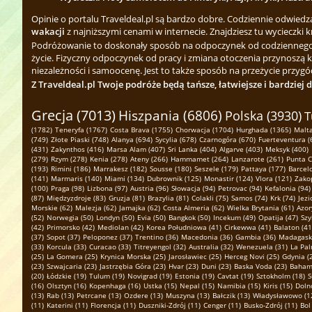
Opinie o portalu Traveldeal.pl są bardzo dobre. Codziennie odwied
wakacji
z najniższymi cenami w internecie. Znajdziesz tu wycieczki k
Podróżowanie to doskonały sposób na odpoczynek od codziennego zgi
życie. Fizyczny odpoczynek od pracy i zmiana otoczenia przynoszą 
niezależności i samoocenę. Jest to także sposób na przeżycie przygód
Z Traveldeal.pl Twoje podróże będą tańsze, łatwiejsze i bardziej 
Grecja (7013)
Hiszpania (6806)
Polska (3930)
T
(1782)
Teneryfa (1767)
Costa Brava (1755)
Chorwacja (1704)
Hurghada (1365)
Malta
(749)
Złote Piaski (748)
Alanya (694)
Sycylia (678)
Czarnogóra (670)
Fuerteventura (
(431)
Zakynthos (416)
Marsa Alam (407)
Sri Lanka (404)
Algarve (403)
Meksyk (400)
(279)
Rzym (278)
Kenia (278)
Ateny (266)
Hammamet (264)
Lanzarote (261)
Punta C
(193)
Rimini (186)
Marrakesz (182)
Sousse (180)
Seszele (179)
Pattaya (177)
Barcel
(141)
Marmaris (140)
Miami (134)
Dubrownik (125)
Monastir (124)
Vlora (121)
Zako
(100)
Praga (98)
Lizbona (97)
Austria (96)
Słowacja (94)
Petrovac (94)
Kefalonia (94)
(87)
Międzyzdroje (83)
Gruzja (81)
Brazylia (81)
Colakli (75)
Samos (74)
Krk (74)
Jezi
Morskie (62)
Malezja (62)
Jamajka (62)
Costa Almeria (62)
Wielka Brytania (61)
Azor
(52)
Norwegia (50)
Londyn (50)
Evia (50)
Bangkok (50)
Incekum (49)
Opatija (47)
Szy
(42)
Primorsko (42)
Mediolan (42)
Korea Południowa (41)
Cirkewwa (41)
Balaton (41
(37)
Sopot (37)
Peloponez (37)
Trentino (36)
Macedonia (36)
Gambia (36)
Madagaska
(33)
Korcula (33)
Curacao (33)
Titreyengol (32)
Australia (32)
Wenezuela (31)
La Pal
(25)
La Gomera (25)
Krynica Morska (25)
Jarosławiec (25)
Herceg Novi (25)
Gdynia (
(23)
Szwajcaria (23)
Jastrzębia Góra (23)
Hvar (23)
Duni (23)
Baska Voda (23)
Bahamy
(20)
Łódzkie (19)
Tulum (19)
Novigrad (19)
Estonia (19)
Cavtat (19)
Sztokholm (18)
S
(16)
Olsztyn (16)
Kopenhaga (16)
Ustka (15)
Nepal (15)
Namibia (15)
Kiris (15)
Dolno
(13)
Rab (13)
Petrcane (13)
Ozdere (13)
Muszyna (13)
Bałczik (13)
Władysławowo (1
(11)
Katerini (11)
Florencja (11)
Duszniki-Zdrój (11)
Cenger (11)
Busko-Zdrój (11)
Bol