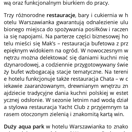
wą oraz funkcjonalnym biurkiem do pracy.
Trzy różnorodne
restauracje
, bary i cukiernia w h
otelu Warszawianka gwarantują odnalezienie ulu
bionego miejsca do spożywania posiłków i raczen
ia się napojami. Na parterze części biznesowej ho
telu mieści się Mak’s – restauracja bufetowa z prz
epięknym widokiem na ogród. W nowoczesnym w
nętrzu można delektować się daniami kuchni mię
dzynarodowej, a codziennie przygotowywany świe
ży bufet wzbogacają stacje tematyczne. Na tereni
e hotelu funkcjonuje także restauracja Chata – w c
iekawie zaaranżowanym, drewnianym wnętrzu zn
ajdziecie tradycyjne dania kuchni polskiej w estet
ycznej odsłonie. W sezonie letnim nad wodą dział
a stylowa restauracja Yacht Club z przyjemnym ta
rasem otoczonym zielenią i znakomitą kartą win.
Duży aqua park
w hotelu Warszawianka to znako