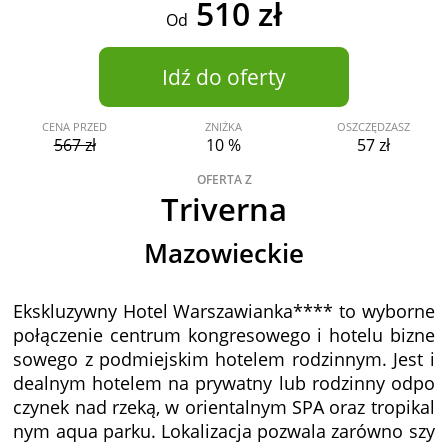
510 zł
Od
Idź do oferty
CENA PRZED
ZNIŻKA
OSZCZĘDZASZ
567 zł
10 %
57 zł
OFERTA Z
Triverna
Mazowieckie
Ekskluzywny Hotel Warszawianka**** to wyborne
połączenie centrum kongresowego i hotelu bizne
sowego z podmiejskim hotelem rodzinnym. Jest i
dealnym hotelem na prywatny lub rodzinny odpo
czynek nad rzeką, w orientalnym SPA oraz tropikal
nym aqua parku. Lokalizacja pozwala zarówno szy