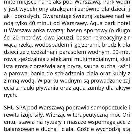
mite miejsce na relaks pod Warszawą. Park wodn
y jest wypełniony atrakcjami zarówno dla dzieci, j
ak i dorosłych. Gwarantuje świetną zabawę nad w
odą tylko 40 minut od Warszawy. Aqua park hotel
u Warszawianka tworzą: basen sportowy (o długo
ści 20 metrów), dwa jacuzzi, basen rekreacyjny z r
wącą rzeką, wodospadem i gejzerami, brodzik dla
dzieci ze zjeżdżalnią i parasolem wodnym, 90-met
rowa zjeżdżalnia z efektami multimedialnymi, skal
ista grota z orzeźwiającą bryzą, sauna sucha, łaźni
a parowa, bania do schładzania ciała oraz kubły z
zimną wodą. W parku wodnym są prowadzone zaj
ęcia z nauki pływania oraz aqua zumby dla aktyw
nych.
SHU SPA pod Warszawą poprawia samopoczucie i
rewitalizuje siły. Wierząc w terapeutyczną moc Ori
entu, stawia na rytuały i masaże wspomagające z
balansowanie ducha i ciała. Goście wychodzą stą