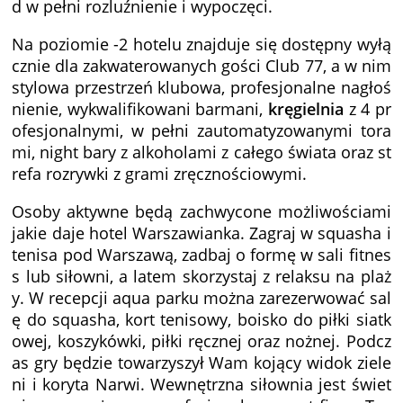
d w pełni rozluźnienie i wypoczęci.
Na poziomie -2 hotelu znajduje się dostępny wyłą
cznie dla zakwaterowanych gości Club 77, a w nim
stylowa przestrzeń klubowa, profesjonalne nagłoś
nienie, wykwalifikowani barmani,
kręgielnia
z 4 pr
ofesjonalnymi, w pełni zautomatyzowanymi tora
mi, night bary z alkoholami z całego świata oraz st
refa rozrywki z grami zręcznościowymi.
Osoby aktywne będą zachwycone możliwościami
jakie daje hotel Warszawianka. Zagraj w squasha i
tenisa pod Warszawą, zadbaj o formę w sali fitnes
s lub siłowni, a latem skorzystaj z relaksu na plaż
y. W recepcji aqua parku można zarezerwować sal
ę do squasha, kort tenisowy, boisko do piłki siatk
owej, koszykówki, piłki ręcznej oraz nożnej. Podcz
as gry będzie towarzyszył Wam kojący widok ziele
ni i koryta Narwi. Wewnętrzna siłownia jest świet