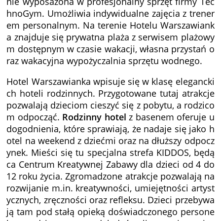
nie wyposażona w profesjonalny sprzęt firmy Tec
hnoGym. Umożliwia indywidualne zajęcia z trener
em personalnym. Na terenie Hotelu Warszawiank
a znajduje się prywatna plaża z serwisem plażowy
m dostępnym w czasie wakacji, własna przystań o
raz wakacyjna wypożyczalnia sprzętu wodnego.
Hotel Warszawianka wpisuje się w klasę elegancki
ch hoteli rodzinnych. Przygotowane tutaj atrakcje
pozwalają dzieciom cieszyć się z pobytu, a rodzico
m odpocząć.
Rodzinny hotel
z basenem oferuje u
dogodnienia, które sprawiają, że nadaje się jako h
otel na weekend z dziećmi oraz na dłuższy odpocz
ynek. Mieści się tu specjalna strefa KIDDOS, będą
ca Centrum Kreatywnej Zabawy dla dzieci od 4 do
12 roku życia. Zgromadzone atrakcje pozwalają na
rozwijanie m.in. kreatywności, umiejętności artyst
ycznych, zręczności oraz refleksu. Dzieci przebywa
ją tam pod stałą opieką doświadczonego persone