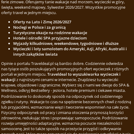
ferie zimowe. Oferujemy tanie wakacje nad morzem, wycieczki w góry,
święta, weekend majowy, Sylwester 2026/2027. Wszystkie promocyjne
oferty travel w jednym miejscu.
Oferty na Lato i Zimę 2026/2027
Noclegi w Polsce i za granicą
Turystyczne okazje na rodzinne wakacje
Hotele i ośrodki SPA przyjazne dzieciom
Wyjazdy kilkudniowe, weekendowe, tygodniowe i dłuższe
Wycieczki i loty samolotem do Ameryki, Azji, Afryki, Australii i
innych zakątków świata
Opinie o portalu Traveldeal.pl są bardzo dobre. Codziennie odwiedza
nas tyiące osób poszukujących promocyjnych ofert wycieczek z różnych
portali w jednym miejscu.
Traveldeal to wyszukiwarka wycieczek i
wakacji
z najniższymi cenami w internecie. Znajdziesz tu wycieczki
krajowe, objazdowe i zagraniczne. Wybierz się z nami we dwoje do SPA &
Wellness, odkryj Bestsellery - jeziora, hotele premium i ciekawe miasta.
Podróżowanie to doskonały sposób na odpoczynek od codziennego
zgiełku i rutyny. Wakacje to czas na spędzenie bezcennych chwil z rodziną
lub przyjaciółmi, wzmacnianie więzi i tworzenie wspomnień na całe życie.
Fizyczny odpoczynek od pracy i zmiana otoczenia przynoszą korzyści
zdrowotne, redukując stres i poprawiając samopoczucie. Podróżowanie
rozwija umiejętności adaptacyjne, wzmacnia poczucie niezależności i
samoocenę. Jest to także sposób na przeżycie przygód i odkrywanie