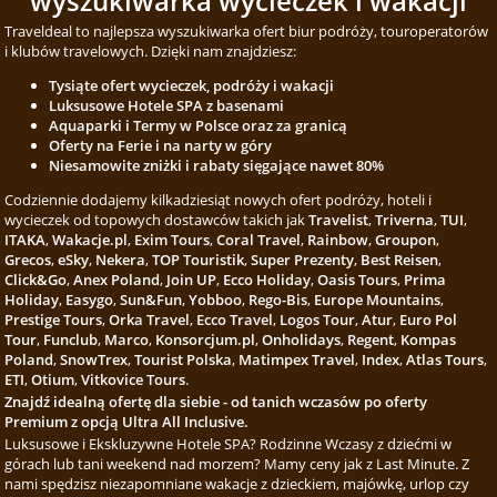
wyszukiwarka wycieczek i wakacji
Traveldeal to najlepsza wyszukiwarka ofert biur podróży, touroperatorów
i klubów travelowych. Dzięki nam znajdziesz:
Tysiąte ofert wycieczek, podróży i wakacji
Luksusowe Hotele SPA z basenami
Aquaparki i Termy w Polsce oraz za granicą
Oferty na Ferie i na narty w góry
Niesamowite zniżki i rabaty sięgające nawet 80%
Codziennie dodajemy kilkadziesiąt nowych ofert podróży, hoteli i
wycieczek od topowych dostawców takich jak
Travelist
,
Triverna
,
TUI
,
ITAKA
,
Wakacje.pl
,
Exim Tours
,
Coral Travel
,
Rainbow
,
Groupon
,
Grecos
,
eSky
,
Nekera
,
TOP Touristik
,
Super Prezenty
,
Best Reisen
,
Click&Go
,
Anex Poland
,
Join UP
,
Ecco Holiday
,
Oasis Tours
,
Prima
Holiday
,
Easygo
,
Sun&Fun
,
Yobboo
,
Rego-Bis
,
Europe Mountains
,
Prestige Tours
,
Orka Travel
,
Ecco Travel
,
Logos Tour
,
Atur
,
Euro Pol
Tour
,
Funclub
,
Marco
,
Konsorcjum.pl
,
Onholidays
,
Regent
,
Kompas
Poland
,
SnowTrex
,
Tourist Polska
,
Matimpex Travel
,
Index
,
Atlas Tours
,
ETI
,
Otium
,
Vitkovice Tours
.
Znajdź idealną ofertę dla siebie - od tanich wczasów po oferty
Premium z opcją Ultra All Inclusive.
Luksusowe i Ekskluzywne Hotele SPA? Rodzinne Wczasy z dziećmi w
górach lub tani weekend nad morzem? Mamy ceny jak z Last Minute. Z
nami spędzisz niezapomniane wakacje z dzieckiem, majówkę, urlop czy