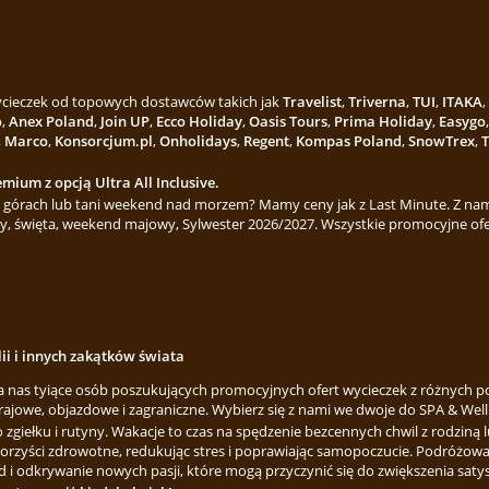
wycieczek od topowych dostawców takich jak
Travelist
,
Triverna
,
TUI
,
ITAKA
,
o
,
Anex Poland
,
Join UP
,
Ecco Holiday
,
Oasis Tours
,
Prima Holiday
,
Easygo
,
Marco
,
Konsorcjum.pl
,
Onholidays
,
Regent
,
Kompas Poland
,
SnowTrex
,
T
mium z opcją Ultra All Inclusive.
górach lub tani weekend nad morzem? Mamy ceny jak z Last Minute. Z nami
y, święta, weekend majowy, Sylwester 2026/2027. Wszystkie promocyjne ofe
lii i innych zakątków świata
za nas tyiące osób poszukujących promocyjnych ofert wycieczek z różnych p
rajowe, objazdowe i zagraniczne. Wybierz się z nami we dwoje do SPA & Welln
ełku i rutyny. Wakacje to czas na spędzenie bezcennych chwil z rodziną lu
korzyści zdrowotne, redukując stres i poprawiając samopoczucie. Podróżowa
 i odkrywanie nowych pasji, które mogą przyczynić się do zwiększenia satysfa