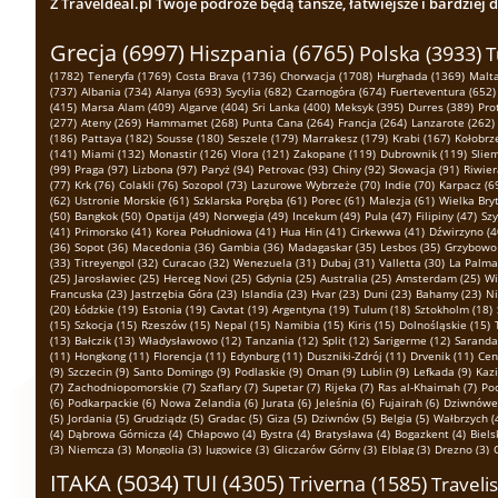
Z Traveldeal.pl Twoje podróże będą tańsze, łatwiejsze i bardziej 
Grecja (6997)
Hiszpania (6765)
Polska (3933)
T
(1782)
Teneryfa (1769)
Costa Brava (1736)
Chorwacja (1708)
Hurghada (1369)
Malta
(737)
Albania (734)
Alanya (693)
Sycylia (682)
Czarnogóra (674)
Fuerteventura (652)
(415)
Marsa Alam (409)
Algarve (404)
Sri Lanka (400)
Meksyk (395)
Durres (389)
Pro
(277)
Ateny (269)
Hammamet (268)
Punta Cana (264)
Francja (264)
Lanzarote (262)
(186)
Pattaya (182)
Sousse (180)
Seszele (179)
Marrakesz (179)
Krabi (167)
Kołobrz
(141)
Miami (132)
Monastir (126)
Vlora (121)
Zakopane (119)
Dubrownik (119)
Slie
(99)
Praga (97)
Lizbona (97)
Paryż (94)
Petrovac (93)
Chiny (92)
Słowacja (91)
Riwier
(77)
Krk (76)
Colakli (76)
Sozopol (73)
Lazurowe Wybrzeże (70)
Indie (70)
Karpacz (6
(62)
Ustronie Morskie (61)
Szklarska Poręba (61)
Porec (61)
Malezja (61)
Wielka Bryt
(50)
Bangkok (50)
Opatija (49)
Norwegia (49)
Incekum (49)
Pula (47)
Filipiny (47)
Szy
(41)
Primorsko (41)
Korea Południowa (41)
Hua Hin (41)
Cirkewwa (41)
Dźwirzyno (4
(36)
Sopot (36)
Macedonia (36)
Gambia (36)
Madagaskar (35)
Lesbos (35)
Grzybowo 
(33)
Titreyengol (32)
Curacao (32)
Wenezuela (31)
Dubaj (31)
Valletta (30)
La Palma
(25)
Jarosławiec (25)
Herceg Novi (25)
Gdynia (25)
Australia (25)
Amsterdam (25)
Wi
Francuska (23)
Jastrzębia Góra (23)
Islandia (23)
Hvar (23)
Duni (23)
Bahamy (23)
Ni
(20)
Łódzkie (19)
Estonia (19)
Cavtat (19)
Argentyna (19)
Tulum (18)
Sztokholm (18)
(15)
Szkocja (15)
Rzeszów (15)
Nepal (15)
Namibia (15)
Kiris (15)
Dolnośląskie (15)
(13)
Bałczik (13)
Władysławowo (12)
Tanzania (12)
Split (12)
Sarigerme (12)
Saranda
(11)
Hongkong (11)
Florencja (11)
Edynburg (11)
Duszniki-Zdrój (11)
Drvenik (11)
Cen
(9)
Szczecin (9)
Santo Domingo (9)
Podlaskie (9)
Oman (9)
Lublin (9)
Lefkada (9)
Kazi
(7)
Zachodniopomorskie (7)
Szaflary (7)
Supetar (7)
Rijeka (7)
Ras al-Khaimah (7)
Pod
(6)
Podkarpackie (6)
Nowa Zelandia (6)
Jurata (6)
Jeleśnia (6)
Fujairah (6)
Dziwnówek
(5)
Jordania (5)
Grudziądz (5)
Gradac (5)
Giza (5)
Dziwnów (5)
Belgia (5)
Wałbrzych (
(4)
Dąbrowa Górnicza (4)
Chłapowo (4)
Bystra (4)
Bratysława (4)
Bogazkent (4)
Biels
(3)
Niemcza (3)
Mongolia (3)
Jugowice (3)
Gliczarów Górny (3)
Elbląg (3)
Drezno (3)
(2)
Oświęcim (2)
Nowęcin (2)
Nowy Targ (2)
Niedzica (2)
Myczkowce (2)
Luxor (2)
Lu
ITAKA (5034)
TUI (4305)
Triverna (1585)
Travelis
(2)
Dębki (2)
Częstochowa (2)
Chiang Mai (2)
Chałupy (2)
Birma (2)
Berlin (2)
Bańska
(1)
Lutowiska (1)
Lombok (1)
Lipowa (1)
Kobuleti (1)
Katar (1)
Jedlina-Zdrój (1)
Göcek