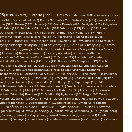
96)
Kreta (2578)
Bułgaria (2563)
Egipt (2550)
Majorka (1887)
Słoneczny Brzeg
ja (945)
Costa del Sol (782)
Korfu (760)
Side (755)
Złote Piaski (747)
Costa Blanca
ibar (522)
Phuket (513)
Madera (481)
Costa Dorada (481)
Sardynia (425)
Zakynthos
1)
Belek (331)
Bugibba (329)
Antalya (317)
Wietnam (297)
Kenia (279)
Rzym
(207)
Czechy (203)
Ibiza (197)
Bali (196)
Djerba (192)
Mellieha (187)
Rimini
em (149)
Węgry (146)
Riviera Maya (146)
Marmaris (142)
Costa de la Luz
zor (108)
Stambuł (107)
Nessebar (103)
Słowenia (101)
Mykonos (100)
Kefalonia
Wyspy Zielonego Przylądka (83)
Międzyzdroje (83)
Gruzja (81)
Brazylia (80)
Samos
66)
Mahdia (65)
Jamajka (65)
Makarska (64)
Bibione (63)
Azory (63)
Costa Almeria
)
Mielno (56)
Rio de Janeiro (55)
Emiraty Arabskie (52)
Londyn (50)
Evia
atrzańska (44)
Wenecja (43)
Konakli (43)
Fethiye (43)
Mediolan (42)
Łeba
udeniz (38)
Mazowieckie (38)
Litwa (38)
Singapur (37)
Peloponez (37)
Trogir
waje (34)
Szwecja (33)
Małopolskie (33)
Manavgat (33)
Korcula (33)
Avsallar
owo (27)
Didim (27)
Uzbekistan (25)
Mrzeżyno (25)
Kotor (25)
Kostaryka
Baska Voda (24)
Barbados (24)
Śląskie (23)
Walencja (23)
Szwajcaria (23)
Polinezja
0)
Slano (20)
Rovinj (20)
Opolskie (20)
Novigrad (20)
Naksos (20)
Kundu (20)
Bar
ki (17)
Ciechocinek (17)
Pomorskie (16)
Olsztyn (16)
Kopenhaga (16)
Ustka
4)
Bukowina Tatrzańska (14)
Wielkopolskie (13)
Skiathos (13)
Petrcane (13)
Ozdere
11)
Wieliczka (11)
Ulcinj (11)
Samana (11)
Nałęczów (11)
Marsylia (11)
Katerini
udowa-Zdrój (10)
Ekwador (10)
Dublin (10)
Bydgoszcz (10)
Burgas (10)
Toruń
Kościelisko (8)
Jarnołtówek (8)
Hel (8)
Golden Bay (8)
Boa Vista (8)
Łotwa (7)
Zawoja
ina (7)
Białystok (7)
Azerbejdżan (7)
Świętokrzyskie (6)
Umag (6)
Podstrana
(5)
Polańczyk (5)
Muskat (5)
Lubelskie (5)
Kąty Rybackie (5)
Kielce (5)
Kavarna
 (4)
Mścice (4)
Milówka (4)
Kowary (4)
Korbielów (4)
Kambodża (4)
Długopole-Zdrój
)
Salala (3)
Rewa (3)
Przyłęków (3)
Pewel Ślemieńska (3)
Ostrowo (3)
Opole
Serbia (2)
Senegal (2)
Sandomierz (2)
Saloniki (2)
Rozewie (2)
Primosten (2)
Poronin
e (2)
Inowrocław (2)
Hamburg (2)
Gąski (2)
Gródek nad Dunajcem (2)
Finike
k (1)
Płock (1)
Piła (1)
Piwniczna-Zdrój (1)
Okrug Gornji (1)
Mszana Dolna