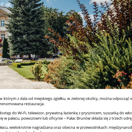
w którym z dala od miejskiego zgiełku, w zielonej okolicy, można odpoczą
 i renomowana restauracja.
tęp do Wi-Fi, telewizor, prywatną łazienkę z prysznicem, suszarką do włos
 się w pałacu, powozowni lub oficynie – Pałac Brunów składa się z trzech 
łacu, wielokrotnie nagradzana oraz obecna w przewodnikach: międzynarodow