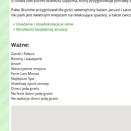
u czuwa szef kuchni Mateusz Szpytma, który przygotowuje potrawy z
Pałac Brunów przygotował dla gości wewnętrzny basen, jacuzzi i sau
nki park jest świetnym miejscem na relaksujące spacery, a także ćwic
śniadanie i obiadokolacja w cenie
Możliwość bezpłatnej anulacji
Ważne:
Zamki i Pałace
Baseny i aquaparki
Jesień
Nieoczywiste miejsca
Ferie Last Minute
Najlepsze Spa
Hotelowy zjazd cenowy
Dzieci jadą gratis
Na ferie dzieci jadą gratis
Na wakacje dzieci jadą gratis