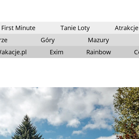
First Minute
Tanie Loty
Atrakcje
rze
Góry
Mazury
akacje.pl
Exim
Rainbow
C