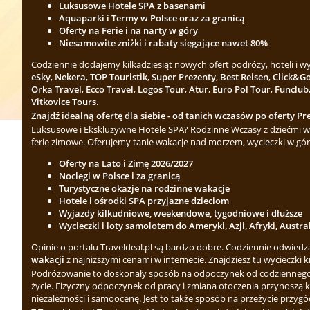
Luksusowe Hotele SPA z basenami
Aquaparki i Termy w Polsce oraz za granicą
Oferty na Ferie i na narty w góry
Niesamowite zniżki i rabaty sięgające nawet 80%
Codziennie dodajemy kilkadziesiąt nowych ofert podróży, hoteli i 
eSky
,
Nekera
,
TOP Touristik
,
Super Prezenty
,
Best Reisen
,
Click&G
Orka Travel
,
Ecco Travel
,
Logos Tour
,
Atur
,
Euro Pol Tour
,
Funclub
Vitkovice Tours
.
Znajdź idealną ofertę dla siebie - od tanich wczasów po oferty Pre
Luksusowe i Ekskluzywne Hotele SPA? Rodzinne Wczasy z dziećmi w 
ferie zimowe. Oferujemy tanie wakacje nad morzem, wycieczki w gór
Oferty na Lato i Zimę 2026/2027
Noclegi w Polsce i za granicą
Turystyczne okazje na rodzinne wakacje
Hotele i ośrodki SPA przyjazne dzieciom
Wyjazdy kilkudniowe, weekendowe, tygodniowe i dłuższe
Wycieczki i loty samolotem do Ameryki, Azji, Afryki, Austra
Opinie o portalu Traveldeal.pl są bardzo dobre. Codziennie odwied
wakacji
z najniższymi cenami w internecie. Znajdziesz tu wycieczki k
Podróżowanie to doskonały sposób na odpoczynek od codziennego zgi
życie. Fizyczny odpoczynek od pracy i zmiana otoczenia przynoszą 
niezależności i samoocenę. Jest to także sposób na przeżycie przygód