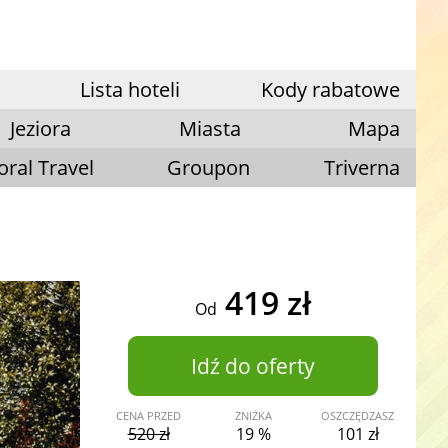
Lista hoteli
Kody rabatowe
Jeziora
Miasta
Mapa
oral Travel
Groupon
Triverna
419 zł
Od
Idź do oferty
CENA PRZED
ZNIŻKA
OSZCZĘDZASZ
520 zł
19 %
101 zł