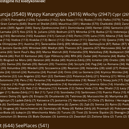
dostępne niż kiedykolwiek!
urcja (3540)
Wyspy Kanaryjskie (3416)
Włochy (2947)
Cypr (26
 (1367)
Portugalia (1294)
Tajlandia (1162)
Ayia Napa (1116)
Rodos (1103)
Pafos (1079)
Tunez
Gran Canaria (640)
Sharm el Sheikh (583)
Mauritius (581)
Maroko (570)
Chalkidiki (560)
Zanz
taras (349)
Agadir (346)
Stany Zjednoczone (341)
Dominikana (340)
Kemer (336)
Santorini (33
Larnaka (257)
Kos (253)
St. Julians (250)
Bodrum (237)
Minorka (219)
Budva (215)
Indonezja 
eg (165)
Barcelona (165)
Kusadasi (161)
Cancun (160)
Porto (159)
Lara (159)
Albena (154)
Gol
ma (116)
Vodice (113)
Kraków (113)
Becici (112)
Okurcalar (111)
Gdańsk (110)
Qawra (109)
Ob
a Olimpijska (91)
Austria (91)
Świeradów-Zdrój (89)
Midoun (88)
Świnoujście (87)
Rabac (87)
9)
Jezioro Garda (69)
Wrocław (68)
Madryt (68)
Thassos (67)
Japonia (67)
Warszawa (66)
Sal (
ania (60)
Saint Paul’s Bay (60)
Marsa Matruh (60)
Finlandia (59)
Malediwy (58)
Budapeszt (58
benik (46)
Port El Kantaoui (46)
Cypr Północny (46)
RPA (45)
Zadar (44)
Pomorie (44)
Białka T
0)
Biograd na Moru (40)
Balaton (40)
Aruba (40)
Krynica-Zdrój (39)
Icmeler (39)
Orebic (38)
Ol
(35)
Dania (35)
Dahab (35)
Batumi (35)
Trentino (34)
Szczyrk (34)
Pag (34)
La Romana (34)
Ha
 (30)
Kolumbia (30)
Wiedeń (29)
Szczawnica (28)
Reunion (28)
Holandia (28)
Łódź (27)
Pobier
sła (24)
Ustroń (24)
Rumunia (24)
Poznań (24)
Omis (24)
La Gomera (24)
Krynica Morska (24)
echorze (22)
Los Angeles (22)
Kair (22)
Darłowo (22)
Polanica-Zdrój (21)
Niemcy (21)
Wilno (2
Sutomore (18)
Peru (18)
Panama (18)
Kujawsko-Pomorskie (18)
Rewal (17)
Nowy Jork (17)
Dąb
Trzęsacz (14)
Pogorzelica (14)
Międzywodzie (14)
Karaburun (14)
Jelenia Góra (14)
Irlandia (1
 (12)
Salvador (12)
Rab (12)
Muszyna (12)
Kanada (12)
Dobra Voda (12)
Abu Dhabi (12)
Łazy (
ger (11)
Busko-Zdrój (11)
Bol (11)
Tyrol (10)
Sosnówka (10)
Sarbinowo (10)
Puerto Plata (10)
K
mierz Dolny (9)
Igalo (9)
Etiopia (9)
Druskieniki (9)
Tekirova (8)
Murzasichle (8)
Martynika (8)
górzyn (7)
Lądek-Zdrój (7)
Katowice (7)
Jastarnia (7)
Harrachov (7)
Chile (7)
Bośnia i Hercegow
 (6)
Darłówko (6)
Czarna Góra (6)
Aleksandria (6)
Żywiec (5)
Ząb (5)
Sienna (5)
Rytro (5)
Puck 
4)
Urugwaj (4)
Starachowice (4)
Sianożęty (4)
Rowy (4)
Rabka-Zdrój (4)
Przemyśl (4)
Pokrzywna
ko-Biała (4)
Łukęcin (3)
Wierchomla Mała (3)
Turunc (3)
Tivat (3)
Stronie Śląskie (3)
Shengjin (3
Czorsztyn (3)
Brenna (3)
Biały Dunajec (3)
Łomnica (2)
Zwardoń (2)
Zielona Góra (2)
Tunis (2)
buskie (2)
Limanowa (2)
Legnica (2)
Koszalin (2)
Kombornia (2)
Karwia (2)
Karlobag (2)
Jaworz
t (644)
 Wyżna (2)
Andora (2)
SeePlaces (541)
Akyaka (2)
Zieleniec (1)
Unieście (1)
Spytkowice (1)
Sosnowiec (1)
Sigaci
 (1)
Dzierżoniów (1)
Ciovo (1)
Chyżne (1)
Chorzów (1)
Bytom (1)
Bardo (1)
Bachledówka (1)