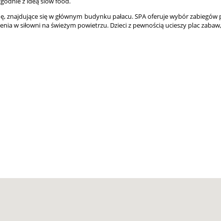
godnie z ideą slow food.
nę, znajdujące się w głównym budynku pałacu. SPA oferuje wybór zabiegów p
zenia w siłowni na świeżym powietrzu. Dzieci z pewnością ucieszy plac zabaw