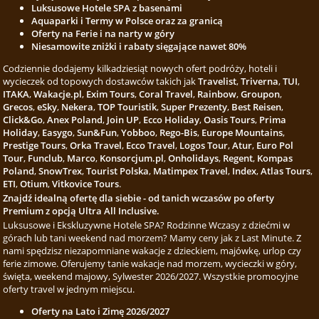
Luksusowe Hotele SPA z basenami
Aquaparki i Termy w Polsce oraz za granicą
Oferty na Ferie i na narty w góry
Niesamowite zniżki i rabaty sięgające nawet 80%
Codziennie dodajemy kilkadziesiąt nowych ofert podróży, hoteli i
wycieczek od topowych dostawców takich jak
Travelist
,
Triverna
,
TUI
,
ITAKA
,
Wakacje.pl
,
Exim Tours
,
Coral Travel
,
Rainbow
,
Groupon
,
Grecos
,
eSky
,
Nekera
,
TOP Touristik
,
Super Prezenty
,
Best Reisen
,
Click&Go
,
Anex Poland
,
Join UP
,
Ecco Holiday
,
Oasis Tours
,
Prima
Holiday
,
Easygo
,
Sun&Fun
,
Yobboo
,
Rego-Bis
,
Europe Mountains
,
Prestige Tours
,
Orka Travel
,
Ecco Travel
,
Logos Tour
,
Atur
,
Euro Pol
Tour
,
Funclub
,
Marco
,
Konsorcjum.pl
,
Onholidays
,
Regent
,
Kompas
Poland
,
SnowTrex
,
Tourist Polska
,
Matimpex Travel
,
Index
,
Atlas Tours
,
ETI
,
Otium
,
Vitkovice Tours
.
Znajdź idealną ofertę dla siebie - od tanich wczasów po oferty
Premium z opcją Ultra All Inclusive.
Luksusowe i Ekskluzywne Hotele SPA? Rodzinne Wczasy z dziećmi w
górach lub tani weekend nad morzem? Mamy ceny jak z Last Minute. Z
nami spędzisz niezapomniane wakacje z dzieckiem, majówkę, urlop czy
ferie zimowe. Oferujemy tanie wakacje nad morzem, wycieczki w góry,
święta, weekend majowy, Sylwester 2026/2027. Wszystkie promocyjne
oferty travel w jednym miejscu.
Oferty na Lato i Zimę 2026/2027