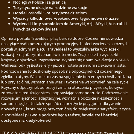
Noclegi w Polsce i za granicą
Turystyczne okazje na rodzinne wakacje
Hotele i ośrodki SPA przyjazne dzieciom
Wyjazdy kilkudniowe, weekendowe, tygodniowe i dłuższe
Wycieczki i loty samolotem do Ameryki, Azji, Afryki, Australii i
innych zakątków świata
Opinie o portalu Traveldeal.pl są bardzo dobre. Codziennie odwiedza
nas tyiące osób poszukujących promocyjnych ofert wycieczek z różnych
portali w jednym miejscu.
Traveldeal to wyszukiwarka wycieczek i
wakacji
z najniższymi cenami w internecie. Znajdziesz tu wycieczki
krajowe, objazdowe i zagraniczne. Wybierz się z nami we dwoje do SPA &
Wellness, odkryj Bestsellery - jeziora, hotele premium i ciekawe miasta.
Podróżowanie to doskonały sposób na odpoczynek od codziennego
zgiełku i rutyny. Wakacje to czas na spędzenie bezcennych chwil z rodziną
lub przyjaciółmi, wzmacnianie więzi i tworzenie wspomnień na całe życie.
Fizyczny odpoczynek od pracy i zmiana otoczenia przynoszą korzyści
zdrowotne, redukując stres i poprawiając samopoczucie. Podróżowanie
rozwija umiejętności adaptacyjne, wzmacnia poczucie niezależności i
samoocenę. Jest to także sposób na przeżycie przygód i odkrywanie
nowych pasji, które mogą przyczynić się do zwiększenia satysfakcji z życia.
Z Traveldeal.pl Twoje podróże będą tańsze, łatwiejsze i bardziej
dostępne niż kiedykolwiek!
ITAKA (5056)
TUI (4277)
Triverna (1578)
Travelist