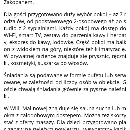
Zakopanem.
Dla gości przygotowano duży wybór pokoi – aż 7 r
odzajów, od podstawowego 2-osobowego aż po s
tudio z 2 sypialniami. Każdy pokój ma dostęp do
Wi-Fi, smart TV, zestaw do parzenia kawy i herbat
y, ekspres do kawy, lodówkę. Część pokoi ma balk
on z widokiem na góry, niektóre też klimatyzację.
W prywatnej łazience znajduje się prysznic, ręczni
ki, kosmetyki, suszarka do włosów.
Śniadania są podawane w formie bufetu lub serw
owane, w zależności od liczby osób w obiekcie. G
oście chwalą śniadania głównie za pyszne naleśni
ki.
W Willi Malinowej znajduje się sauna sucha lub m
okra z całodobowym dostępem. Można też skorzy
stać z oferty masaży. Dla dzieci przygotowano pla
c zabaw na świeżym powietrzu i wewnętrzny kącik