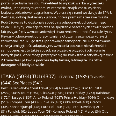
portali w jednym miejscu.
Traveldeal to wyszukiwarka wycieczek i
wakacji
z najniższymi cenami w internecie. Znajdziesz tu wycieczki
krajowe, objazdowe i zagraniczne. Wybierz się z nami we dwoje do SPA &
Wellness, odkryj Bestsellery - jeziora, hotele premium i ciekawe miasta.
Podróżowanie to doskonały sposób na odpoczynek od codziennego
zgiełku i rutyny. Wakacje to czas na spędzenie bezcennych chwil z rodziną
lub przyjaciółmi, wzmacnianie więzi i tworzenie wspomnień na całe życie.
Fizyczny odpoczynek od pracy i zmiana otoczenia przynoszą korzyści
zdrowotne, redukując stres i poprawiając samopoczucie. Podróżowanie
rozwija umiejętności adaptacyjne, wzmacnia poczucie niezależności i
samoocenę. Jest to także sposób na przeżycie przygód i odkrywanie
nowych pasji, które mogą przyczynić się do zwiększenia satysfakcji z życia.
Z Traveldeal.pl Twoje podróże będą tańsze, łatwiejsze i bardziej
dostępne niż kiedykolwiek!
ITAKA (5034)
TUI (4307)
Triverna (1585)
Travelist
(644)
SeePlaces (541)
Best Reisen (4045)
Coral Travel (2664)
Nekera (2596)
TOP Touristik
(2582)
Oasis Tours (1964)
Click&Go (1810)
Ecco Holiday (1753)
Rainbow
(1724)
Easygo (1367)
Anex Poland (1087)
Prima Holiday (1044)
Onholidays
(510)
Kompas Tour (433)
Sun&Fun (431)
Orka Travel (400)
Grecos
(305)
Konsorcjum.pl (148)
Euro Pol Tour (124)
Ecco Travel (91)
Atur
(81)
Funclub (62)
Logos Tour (58)
Kompas Poland (42)
Marco (34)
Otium