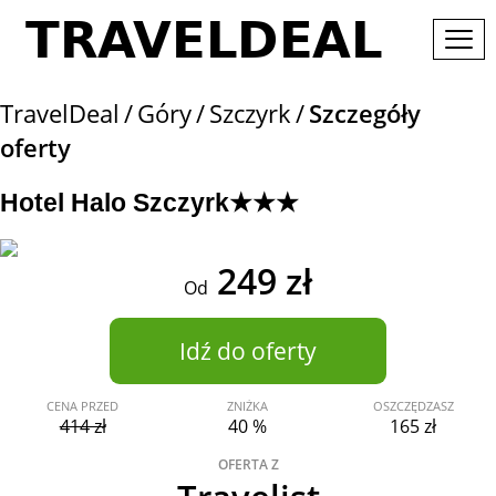
TravelDeal
Góry
Szczyrk
Szczegóły
oferty
Hotel Halo Szczyrk★★★
249 zł
Od
Idź do oferty
CENA PRZED
ZNIŻKA
OSZCZĘDZASZ
414 zł
40 %
165 zł
OFERTA Z