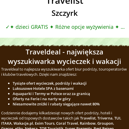
Travelist
Szczyrk
✦ dzieci GRATIS ✦ Różne opcje wyżywienia ✦ Summer Black Weeks, Śniadania
Traveldeal - największa
wyszukiwarka wycieczek i wakacji
Traveldeal to najlepsza wyszukiwarka ofert biur podróży, touroperatorów
i klubów travelowych. Dzięki nam znajdziesz:
Tysiąte ofert wycieczek, podróży i wakacji
Luksusowe Hotele SPA z basenami
Aquaparki i Termy w Polsce oraz za granicą
Oferty na Ferie i na narty w góry
Niesamowite zniżki i rabaty sięgające nawet 80%
Codziennie dodajemy kilkadziesiąt nowych ofert podróży, hoteli i
wycieczek od topowych dostawców takich jak
Travelist
,
Triverna
,
TUI
,
ITAKA
,
Wakacje.pl
,
Exim Tours
,
Coral Travel
,
Rainbow
,
Groupon
,
Grecos
,
eSky
,
Nekera
,
TOP Touristik
,
Super Prezenty
,
Best Reisen
,