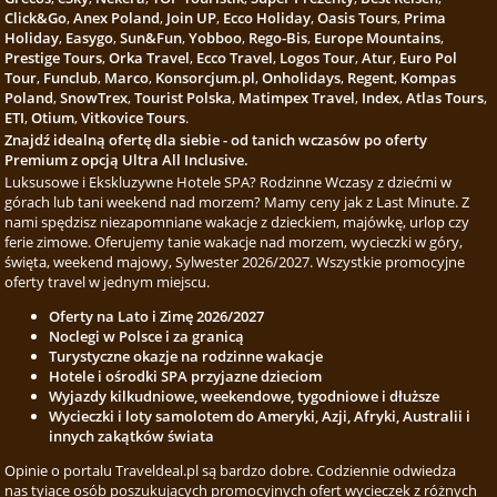
Click&Go
,
Anex Poland
,
Join UP
,
Ecco Holiday
,
Oasis Tours
,
Prima
Holiday
,
Easygo
,
Sun&Fun
,
Yobboo
,
Rego-Bis
,
Europe Mountains
,
Prestige Tours
,
Orka Travel
,
Ecco Travel
,
Logos Tour
,
Atur
,
Euro Pol
Tour
,
Funclub
,
Marco
,
Konsorcjum.pl
,
Onholidays
,
Regent
,
Kompas
Poland
,
SnowTrex
,
Tourist Polska
,
Matimpex Travel
,
Index
,
Atlas Tours
,
ETI
,
Otium
,
Vitkovice Tours
.
Znajdź idealną ofertę dla siebie - od tanich wczasów po oferty
Premium z opcją Ultra All Inclusive.
Luksusowe i Ekskluzywne Hotele SPA? Rodzinne Wczasy z dziećmi w
górach lub tani weekend nad morzem? Mamy ceny jak z Last Minute. Z
nami spędzisz niezapomniane wakacje z dzieckiem, majówkę, urlop czy
ferie zimowe. Oferujemy tanie wakacje nad morzem, wycieczki w góry,
święta, weekend majowy, Sylwester 2026/2027. Wszystkie promocyjne
oferty travel w jednym miejscu.
Oferty na Lato i Zimę 2026/2027
Noclegi w Polsce i za granicą
Turystyczne okazje na rodzinne wakacje
Hotele i ośrodki SPA przyjazne dzieciom
Wyjazdy kilkudniowe, weekendowe, tygodniowe i dłuższe
Wycieczki i loty samolotem do Ameryki, Azji, Afryki, Australii i
innych zakątków świata
Opinie o portalu Traveldeal.pl są bardzo dobre. Codziennie odwiedza
nas tyiące osób poszukujących promocyjnych ofert wycieczek z różnych