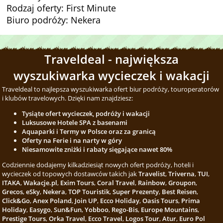
Rodzaj oferty: First Minute
Biuro podróży: Nekera
Traveldeal - największa
wyszukiwarka wycieczek i wakacji
Traveldeal to najlepsza wyszukiwarka ofert biur podróży, touroperatorów
i klubów travelowych. Dzięki nam znajdziesz:
Tysiąte ofert wycieczek, podróży i wakacji
Luksusowe Hotele SPA z basenami
Aquaparki i Termy w Polsce oraz za granicą
Oferty na Ferie i na narty w góry
Niesamowite zniżki i rabaty sięgające nawet 80%
Codziennie dodajemy kilkadziesiąt nowych ofert podróży, hoteli i
wycieczek od topowych dostawców takich jak
Travelist
,
Triverna
,
TUI
,
ITAKA
,
Wakacje.pl
,
Exim Tours
,
Coral Travel
,
Rainbow
,
Groupon
,
Grecos
,
eSky
,
Nekera
,
TOP Touristik
,
Super Prezenty
,
Best Reisen
,
Click&Go
,
Anex Poland
,
Join UP
,
Ecco Holiday
,
Oasis Tours
,
Prima
Holiday
,
Easygo
,
Sun&Fun
,
Yobboo
,
Rego-Bis
,
Europe Mountains
,
Prestige Tours
,
Orka Travel
,
Ecco Travel
,
Logos Tour
,
Atur
,
Euro Pol