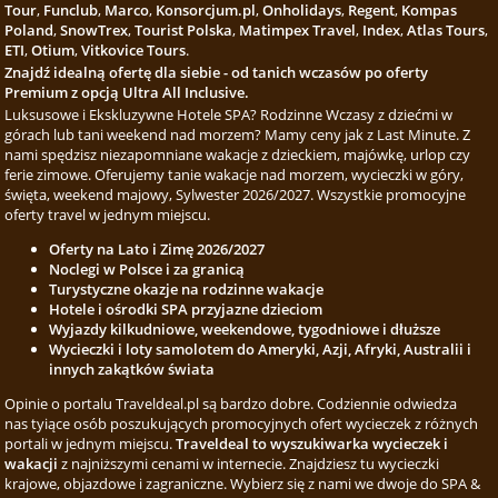
Tour
,
Funclub
,
Marco
,
Konsorcjum.pl
,
Onholidays
,
Regent
,
Kompas
Poland
,
SnowTrex
,
Tourist Polska
,
Matimpex Travel
,
Index
,
Atlas Tours
,
ETI
,
Otium
,
Vitkovice Tours
.
Znajdź idealną ofertę dla siebie - od tanich wczasów po oferty
Premium z opcją Ultra All Inclusive.
Luksusowe i Ekskluzywne Hotele SPA? Rodzinne Wczasy z dziećmi w
górach lub tani weekend nad morzem? Mamy ceny jak z Last Minute. Z
nami spędzisz niezapomniane wakacje z dzieckiem, majówkę, urlop czy
ferie zimowe. Oferujemy tanie wakacje nad morzem, wycieczki w góry,
święta, weekend majowy, Sylwester 2026/2027. Wszystkie promocyjne
oferty travel w jednym miejscu.
Oferty na Lato i Zimę 2026/2027
Noclegi w Polsce i za granicą
Turystyczne okazje na rodzinne wakacje
Hotele i ośrodki SPA przyjazne dzieciom
Wyjazdy kilkudniowe, weekendowe, tygodniowe i dłuższe
Wycieczki i loty samolotem do Ameryki, Azji, Afryki, Australii i
innych zakątków świata
Opinie o portalu Traveldeal.pl są bardzo dobre. Codziennie odwiedza
nas tyiące osób poszukujących promocyjnych ofert wycieczek z różnych
portali w jednym miejscu.
Traveldeal to wyszukiwarka wycieczek i
wakacji
z najniższymi cenami w internecie. Znajdziesz tu wycieczki
krajowe, objazdowe i zagraniczne. Wybierz się z nami we dwoje do SPA &